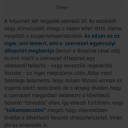
A folyamat két nagyobb elemből áll. Az edzésből
vagy stimulusból, ahogy a képen lehet látni, illetve
magából a szuperkompenzációból.
Az edzés az az
inger, ami lemerít, ami a szervezet egyensúlyi
állapotát megbontja
(leviszi a Baseline Level alá),
és ami miatt a szervezet átkapcsol egy
védekező/felépítő – vagy nevezzük: regeneráló
fázisba – az inger megszűnte után. Abba most
feleslege belemenni, hogy milyen fázisai vannak az
ingerre adott reakciónak, de a lényeg röviden, hogy
a szervezet megpróbál védekezni a következő
hasonló “támadás” ellen, így elkezdi túltölteni, vagy
“túlkompenzálni”
magát, hogy sikeresebben
kivédje a következő hasonló stresszhelyzetet. Innen
jön az elnevezés is.