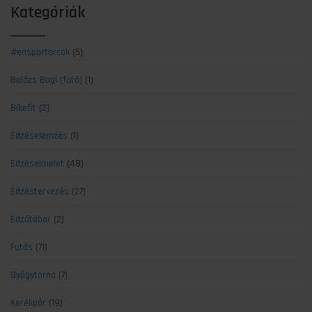
Kategóriák
#ensportarcok
(5)
Balázs Bogi (futó)
(1)
Bikefit
(2)
Edzéselemzés
(1)
Edzéselmélet
(48)
Edzéstervezés
(27)
Edzőtábor
(2)
Futás
(71)
Gyógytorna
(7)
Kerékpár
(19)