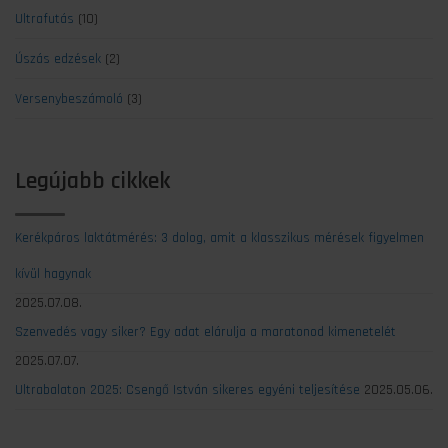
Ultrafutás
(10)
Úszás edzések
(2)
Versenybeszámoló
(3)
Legújabb cikkek
Kerékpáros laktátmérés: 3 dolog, amit a klasszikus mérések figyelmen
kívül hagynak
2025.07.08.
Szenvedés vagy siker? Egy adat elárulja a maratonod kimenetelét
2025.07.07.
Ultrabalaton 2025: Csengő István sikeres egyéni teljesítése
2025.05.06.