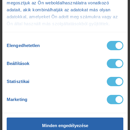
megosztjuk az Ön weboldalhasználatra vonatkozó
adatait, akik kombinálhatják az adatokat más olyan
adatokkal, amelyeket Ön adott meg számukra vagy az
Ön által használt más szolgáltatásokból gyűjtöttek.
Hozzájárulás
Elengedhetetlen
kiválasztása
Beállítások
Szilágyi Tibor
Statisztikai
kiemelt futóedző
-
Ensport
|
még több infó rólunk
Marketing
Mások elmondása szerint folyton pörgök. Saját
állításom szerint folyton keresem az önfejlesztési
lehetőségeket. 12 éve edzősködök, dolgoztam a
tatai Nike Futóklubban, az ENSPORT csapatát pedig
2016 óta erősítem.
Minden engedélyezése