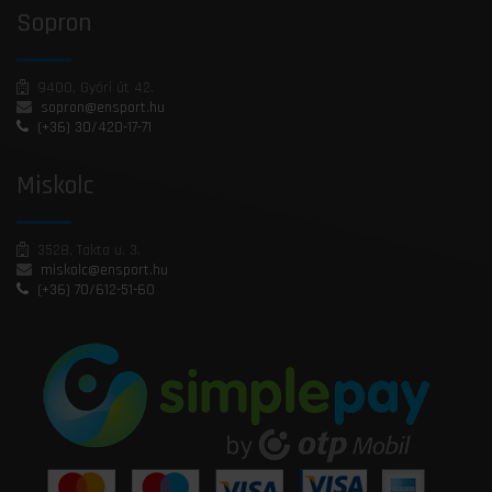
Sopron
9400, Győri út 42.
sopron@ensport.hu
(+36) 30/420-17-71
Miskolc
3528, Takta u. 3.
miskolc@ensport.hu
(+36) 70/612-51-60