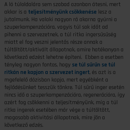
A ló túloldalára sem szabad azonban átesni, mert
akkor is a
teljesítményünk csökkenése
lesz a
jutalmunk. Ha valaki nagyon rá akarna gyúrni a
szuperkompenzációra, vagyis túl sok időt ad
pihenni a szervezetnek, a túl ritka ingersűsűség
miatt el fog veszni jelentős része annak a
túltöltött/aktivált állapotnak, amire hatékonyan a
következő edzést lehetne építeni. Ebben a esetben
tényleg nagyon fontos, hogy
se túl sűrűn se túl
ritkán ne kapjon a szervezet ingert
, és azt is a
mgefelelő dózisban kapja, mert egyébként a
fejlődésünket tesszük tönkre. Túl sűrű inger esetén
nincs idő a szuperkompenzációra, regenerációra, így
azért fog csökkenni a teljesítményünk, míg a túl
ritka ingerek esetében már vége a túltöltött,
magasabb aktivitási állapotnak, mire jön a
következő edzés.