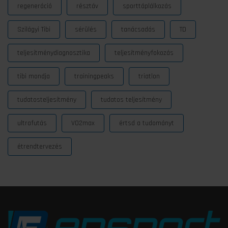
regeneráció
résztáv
sporttáplálkozás
Szilágyi Tibi
sérülés
tanácsadás
TD
teljesítménydiagnosztika
teljesítményfokozás
tibi mondja
trainingpeaks
triatlon
tudatosteljesítmény
tudatos teljesítmény
ultrafutás
VO2max
értsd a tudományt
étrendtervezés