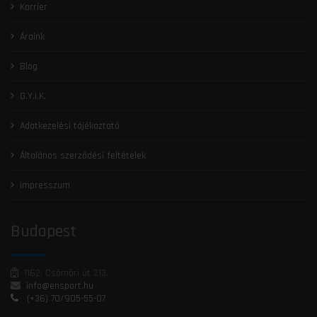
Karrier
Áraink
Blog
G.Y.I.K.
Adatkezelési tájékoztató
Általános szerződési feltételek
Impresszum
Budapest
1162, Csömöri út 213.
info@ensport.hu
(+36) 70/905-55-07