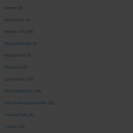
Kiemelt
(8)
Koronavírus
(4)
Minden cikk
(139)
Mozgáselemzés
(7)
Regeneráció
(5)
Sérülések
(2)
Sportélettan
(37)
Sporttáplálkozás
(26)
Teljesítménydiagnosztika
(22)
TrainingPeaks
(4)
Triatlon
(33)