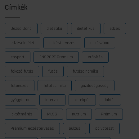
Címkék
Dezső Dana
dietetika
dietetikus
edzés
edzéselmélet
edzéstervezés
edzészóna
ensport
ENSPORT Prémium
erősítés
fokozó futás
futás
futásdinamika
futóedzés
futótechnika
gazdaságosság
gyógytorna
intervall
kerékpár
laktát
laktátmérés
MLSS
nutrium
Prémium
Prémium edzéstervezés
pulzus
pályateszt