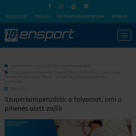
Kapcsolat
Rólunk
Partnerkedvezmények
Hírlevél
Toggl
Edzéselmélet
/
Futás
/
Minden Cikk
/
Regeneráció
Alvás
,
Edzés
,
Edzéstervezés
,
Ensport
,
Értsd A Tudományt
,
Fokozó Futás
,
Pihenés
,
Regeneráció
,
Résztáv
,
Szilágyi Tibi
,
Szuperkompenzáció
,
Tibi Mondja
2020.11.23.
Szuperkompenzáció: a folyamat, ami a
pihenés alatt zajlik