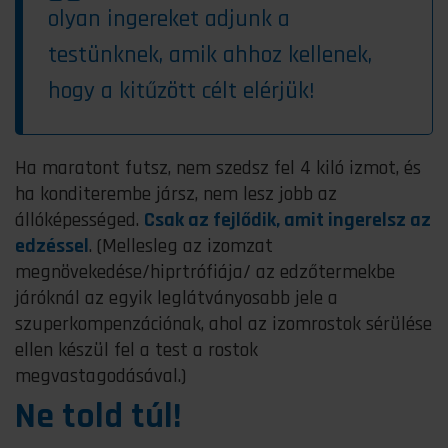
olyan ingereket adjunk a
testünknek, amik ahhoz kellenek,
hogy a kitűzött célt elérjük!
Ha maratont futsz, nem szedsz fel 4 kiló izmot, és
ha konditerembe jársz, nem lesz jobb az
állóképességed.
Csak az fejlődik, amit ingerelsz az
edzéssel
. (Mellesleg az izomzat
megnövekedése/hiprtrófiája/ az edzőtermekbe
járóknál az egyik leglátványosabb jele a
szuperkompenzációnak, ahol az izomrostok sérülése
ellen készül fel a test a rostok
megvastagodásával.)
Ne told túl!