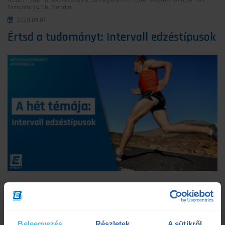
Tempófutás
,
Tibi Mondja
2020.09.07.
Értsd a tudományt: Intervall edzéstípusok
Értsd a tudományt rovatunk mai fejezetében az intervall edzéstípust
vesszük górcső alá. Elengedhetetlen része az állóképességi
felkészülésnek! Bár az előző alkalommal, amikor a megszakításos
módszerekről írtam, már érintettük az intervallumos edzéseket is, úgy
gondolom fontosságuk, és a sokszor a módszerrel szembeni
Beleegyezés
Részletek
A sütikről