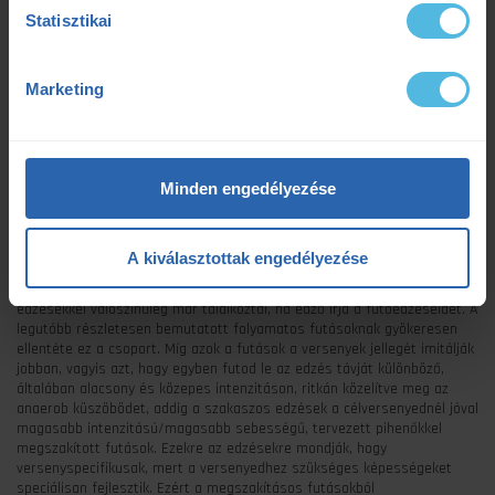
Statisztikai
Marketing
Minden engedélyezése
A kiválasztottak engedélyezése
Értsd a tudományt rovatunk mai fejezetében azt mutatjuk meg, hogy a
megszakításos futóedzések alatt pontosan mit értünk. Ezekkel az
edzésekkel valószínűleg már találkoztál, ha edző írja a futóedzéseidet. A
legutóbb részletesen bemutatott folyamatos futásoknak gyökeresen
ellentéte ez a csoport. Míg azok a futások a versenyek jellegét imitálják
jobban, vagyis azt, hogy egyben futod le az edzés távját különböző,
általában alacsony és közepes intenzitáson, ritkán közelítve meg az
anaerob küszöbödet, addig a szakaszos edzések a célversenyednél jóval
magasabb intenzitású/magasabb sebességű, tervezett pihenőkkel
megszakított futások. Ezekre az edzésekre mondják, hogy
versenyspecifikusak, mert a versenyedhez szükséges képességeket
speciálisan fejlesztik. Ezért a megszakításos futásokból