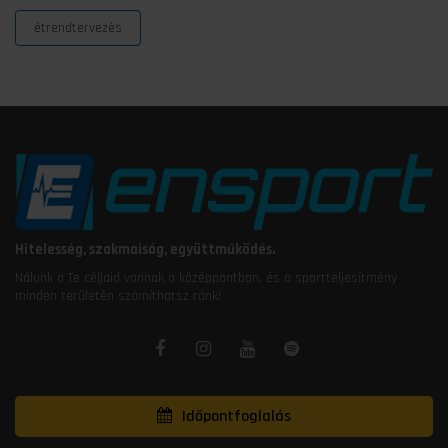
étrendtervezés
Hitelesség, szakmaiság, együttműködés.
Nálunk a Te céljaid vannak a középpontban, és a sportteljesítmény
minden területén számíthatsz ránk!
Időpontfoglalás