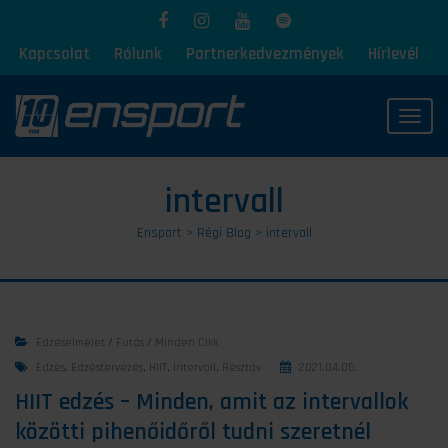
Kapcsolat
Rólunk
Partnerkedvezmények
Hírlevél
Toggl
intervall
Ensport
>
Régi Blog
>
intervall
Edzéselmélet
/
Futás
/
Minden Cikk
Edzés
,
Edzéstervezés
,
HIIT
,
Intervall
,
Résztáv
2021.04.05.
HIIT edzés – Minden, amit az intervallok
közötti pihenőidőről tudni szeretnél