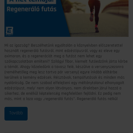
Mi az igazság? Beszélhetünk egyáltalán a köznyelvben előszeretettel
használt regeneráló futásról, mint edzéstípusról, vagy ez eleve egy
oximoron, és a regenerációt meg a futást nem lehet egy
szókapcsolatban említeni? Szilágyi Tibor, kiemelt futóedzőnk járta körbe
a témát. Ahogy közeledünk a tavasz felé, készülve a versenyszezonra
(remélhetőleg meg lesz tartva pár verseny) egyre inkább előtérbe
kerülnek a kemény edzések. Résztávok, tempófutások és minden más
nyalánkság. De nem szabad elfelejteni egy méltánytalanul elhanyagolt
edzéstípust, mely’ nem olyan látványos, nem direktben járul hozzá a
sikerhez, de enélkül képtelenség megfelelően fejlődni. Ez pedig nem
más, mint a laza vagy „regeneráló futás”. Regeneráló futás nélkül