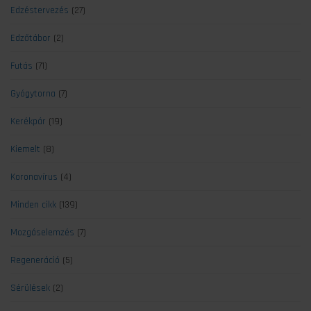
Edzéstervezés
(27)
Edzőtábor
(2)
Futás
(71)
Gyógytorna
(7)
Kerékpár
(19)
Kiemelt
(8)
Koronavírus
(4)
Minden cikk
(139)
Mozgáselemzés
(7)
Regeneráció
(5)
Sérülések
(2)