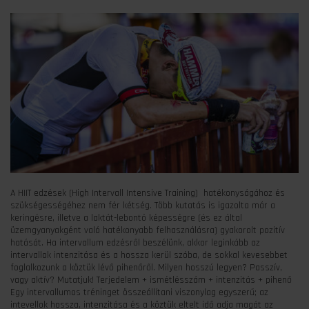
A HIIT edzések (High Intervall Intensive Training) hatékonyságához és
szükségességéhez nem fér kétség. Több kutatás is igazolta már a
keringésre, illetve a laktát-lebontó képességre (és ez által
üzemgyanyakgént való hatékonyabb felhasználásra) gyakorolt pozitív
hatását. Ha intervallum edzésről beszélünk, akkor leginkább az
intervallok intenzitása és a hossza kerül szóba, de sokkal kevesebbet
foglalkozunk a köztük lévő pihenőről. Milyen hosszú legyen? Passzív,
vagy aktív? Mutatjuk! Terjedelem + ismétlésszám + intenzitás + pihenő
Egy intervallumos tréninget összeállítani viszonylag egyszerű; az
intevellok hossza, intenzitása és a köztük eltelt idő adja magát az