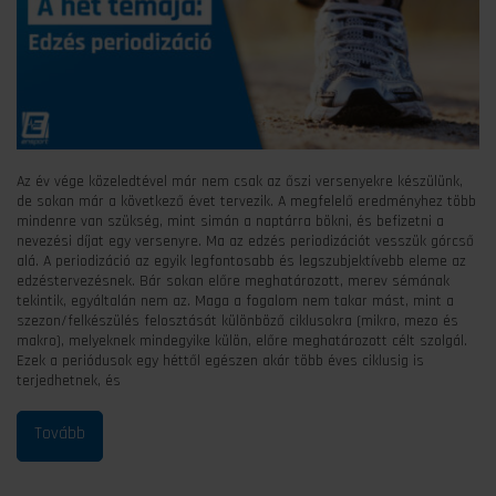
Az év vége közeledtével már nem csak az őszi versenyekre készülünk,
de sokan már a következő évet tervezik. A megfelelő eredményhez több
mindenre van szükség, mint simán a naptárra bökni, és befizetni a
nevezési díjat egy versenyre. Ma az edzés periodizációt vesszük górcső
alá. A periodizáció az egyik legfontosabb és legszubjektívebb eleme az
edzéstervezésnek. Bár sokan előre meghatározott, merev sémának
tekintik, egyáltalán nem az. Maga a fogalom nem takar mást, mint a
szezon/felkészülés felosztását különböző ciklusokra (mikro, mezo és
makro), melyeknek mindegyike külön, előre meghatározott célt szolgál.
Ezek a periódusok egy héttől egészen akár több éves ciklusig is
terjedhetnek, és