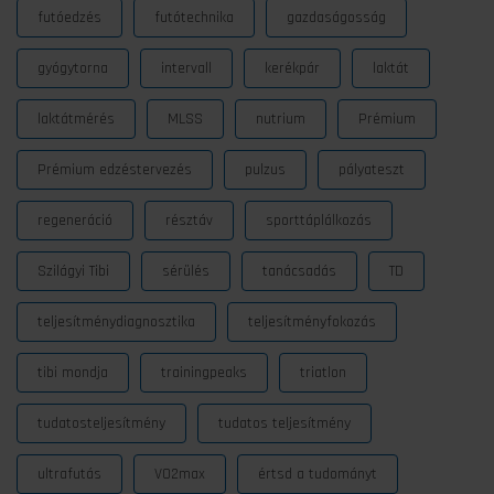
futóedzés
futótechnika
gazdaságosság
gyógytorna
intervall
kerékpár
laktát
laktátmérés
MLSS
nutrium
Prémium
Prémium edzéstervezés
pulzus
pályateszt
regeneráció
résztáv
sporttáplálkozás
Szilágyi Tibi
sérülés
tanácsadás
TD
teljesítménydiagnosztika
teljesítményfokozás
tibi mondja
trainingpeaks
triatlon
tudatosteljesítmény
tudatos teljesítmény
ultrafutás
VO2max
értsd a tudományt