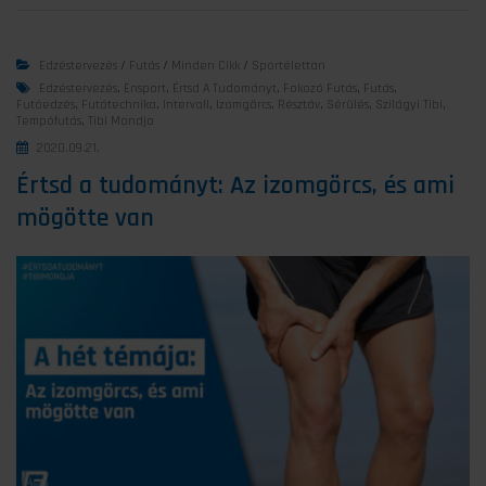
Edzéstervezés
/
Futás
/
Minden Cikk
/
Sportélettan
Edzéstervezés
,
Ensport
,
Értsd A Tudományt
,
Fokozó Futás
,
Futás
,
Futóedzés
,
Futótechnika
,
Intervall
,
Izomgörcs
,
Résztáv
,
Sérülés
,
Szilágyi Tibi
,
Tempófutás
,
Tibi Mondja
2020.09.21.
Értsd a tudományt: Az izomgörcs, és ami
mögötte van