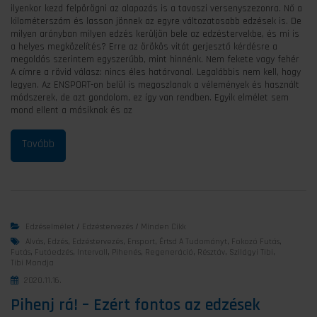
ilyenkor kezd felpörögni az alapozás is a tavaszi versenyszezonra. Nő a
kilométerszám és lassan jönnek az egyre változatosabb edzések is. De
milyen arányban milyen edzés kerüljön bele az edzéstervekbe, és mi is
a helyes megközelítés? Erre az örökös vitát gerjesztő kérdésre a
megoldás szerintem egyszerűbb, mint hinnénk. Nem fekete vagy fehér
A címre a rövid válasz: nincs éles határvonal. Legalábbis nem kell, hogy
legyen. Az ENSPORT-on belül is megoszlanak a vélemények és használt
módszerek, de azt gondolom, ez így van rendben. Egyik elmélet sem
mond ellent a másiknak és az
Edzéselmélet
/
Edzéstervezés
/
Minden Cikk
Alvás
,
Edzés
,
Edzéstervezés
,
Ensport
,
Értsd A Tudományt
,
Fokozó Futás
,
Futás
,
Futóedzés
,
Intervall
,
Pihenés
,
Regeneráció
,
Résztáv
,
Szilágyi Tibi
,
Tibi Mondja
2020.11.16.
Pihenj rá! – Ezért fontos az edzések