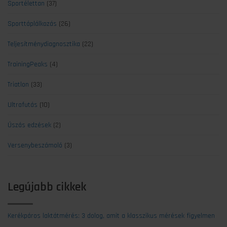
Sportélettan
(37)
Sporttáplálkozás
(26)
Teljesítménydiagnosztika
(22)
TrainingPeaks
(4)
Triatlon
(33)
Ultrafutás
(10)
Úszás edzések
(2)
Versenybeszámoló
(3)
Legújabb cikkek
Kerékpáros laktátmérés: 3 dolog, amit a klasszikus mérések figyelmen