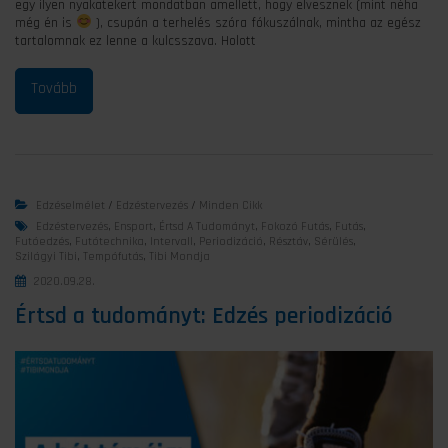
egy ilyen nyakatekert mondatban amellett, hogy elvesznek (mint néha
még én is
), csupán a terhelés szóra fókuszálnak, mintha az egész
tartalomnak ez lenne a kulcsszava. Holott
Edzéselmélet
/
Edzéstervezés
/
Minden Cikk
Edzéstervezés
,
Ensport
,
Értsd A Tudományt
,
Fokozó Futás
,
Futás
,
Futóedzés
,
Futótechnika
,
Intervall
,
Periodizáció
,
Résztáv
,
Sérülés
,
Szilágyi Tibi
,
Tempófutás
,
Tibi Mondja
2020.09.28.
Értsd a tudományt: Edzés periodizáció