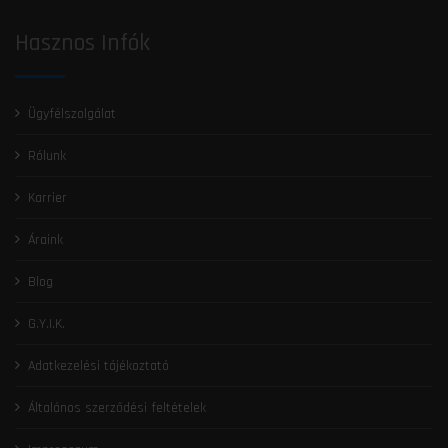
Hasznos Infók
Ügyfélszolgálat
Rólunk
Karrier
Áraink
Blog
G.Y.I.K.
Adatkezelési tájékoztató
Általános szerződési feltételek