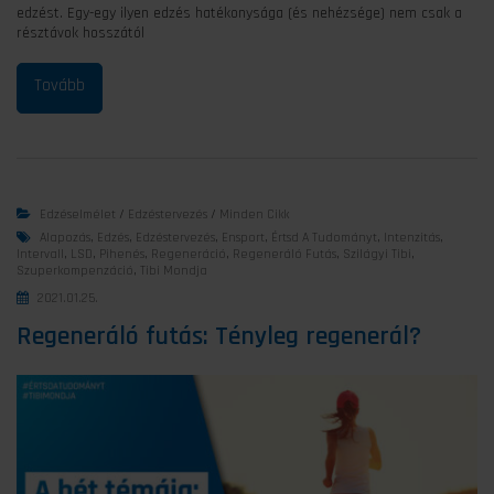
edzést. Egy-egy ilyen edzés hatékonysága (és nehézsége) nem csak a
résztávok hosszától
Edzéselmélet
/
Edzéstervezés
/
Minden Cikk
Alapozás
,
Edzés
,
Edzéstervezés
,
Ensport
,
Értsd A Tudományt
,
Intenzitás
,
Intervall
,
LSD
,
Pihenés
,
Regeneráció
,
Regeneráló Futás
,
Szilágyi Tibi
,
Szuperkompenzáció
,
Tibi Mondja
2021.01.25.
Regeneráló futás: Tényleg regenerál?