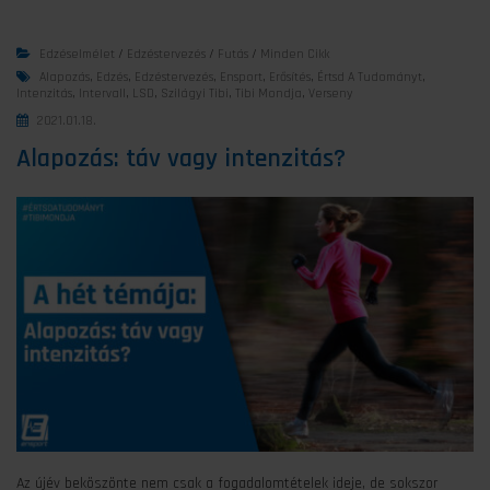
Edzéselmélet
/
Edzéstervezés
/
Futás
/
Minden Cikk
Alapozás
,
Edzés
,
Edzéstervezés
,
Ensport
,
Erősítés
,
Értsd A Tudományt
,
Intenzitás
,
Intervall
,
LSD
,
Szilágyi Tibi
,
Tibi Mondja
,
Verseny
2021.01.18.
Alapozás: táv vagy intenzitás?
Az újév beköszönte nem csak a fogadalomtételek ideje, de sokszor