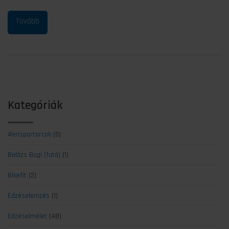
Kategóriák
#ensportarcok
(5)
Balázs Bogi (futó)
(1)
Bikefit
(2)
Edzéselemzés
(1)
Edzéselmélet
(48)