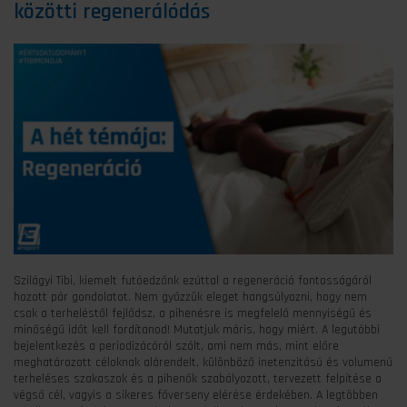
közötti regenerálódás
Szilágyi Tibi, kiemelt futóedzőnk ezúttal a regeneráció fontosságáról
hozott pár gondolatot. Nem győzzük eleget hangsúlyozni, hogy nem
csak a terheléstől fejlődsz, a pihenésre is megfelelő mennyiségű és
minőségű időt kell fordítanod! Mutatjuk máris, hogy miért. A legutóbbi
bejelentkezés a periodizácóról szólt, ami nem más, mint előre
meghatározott céloknak alárendelt, különböző inetenzitású és volumenű
terheléses szakaszok és a pihenők szabályozott, tervezett felpítése a
végső cél, vagyis a sikeres főverseny elérése érdekében. A legtöbben