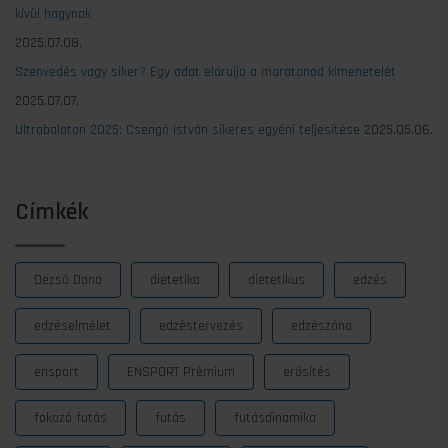
kívül hagynak
2025.07.08.
Szenvedés vagy siker? Egy adat elárulja a maratonod kimenetelét
2025.07.07.
Ultrabalaton 2025: Csengő István sikeres egyéni teljesítése
2025.05.06.
Címkék
Dezső Dana
dietetika
dietetikus
edzés
edzéselmélet
edzéstervezés
edzészóna
ensport
ENSPORT Prémium
erősítés
fokozó futás
futás
futásdinamika