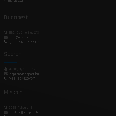
Impresszum
Budapest
1162, Csömöri út 213.
info@ensport.hu
(+36) 70/905-55-07
Sopron
9400, Győri út 42.
sopron@ensport.hu
(+36) 30/420-17-71
Miskolc
3528, Takta u. 3.
miskolc@ensport.hu