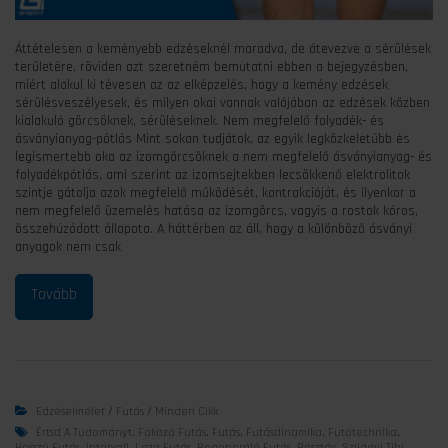
Áttételesen a keményebb edzéseknél maradva, de átevezve a sérülések
területére, röviden azt szeretném bemutatni ebben a bejegyzésben,
miért alakul ki tévesen az az elképzelés, hogy a kemény edzések
sérülésveszélyesek, és milyen okai vannak valójában az edzések közben
kialakuló görcsöknek, sérüléseknek. Nem megfelelő folyadék- és
ásványianyag-pótlás Mint sokan tudjátok, az egyik legközkeletűbb és
legismertebb oka az izomgörcsöknek a nem megfelelő ásványianyag- és
folyadékpótlás, ami szerint az izomsejtekben lecsökkenő elektrolitok
szintje gátolja azok megfelelő működését, kontrakcióját, és ilyenkor a
nem megfelelő üzemelés hatása az izomgörcs, vagyis a rostok kóros,
összehúzódott állapota. A háttérben az áll, hogy a különböző ásványi
anyagok nem csak
Edzéselmélet
/
Futás
/
Minden Cikk
Értsd A Tudományt
,
Fokozó Futás
,
Futás
,
Futásdinamika
,
Futótechnika
,
Hosszú Futás
,
Intervall
,
Laza Futás
,
Regeneráló Futás
,
Résztáv
,
Szilágyi Tibi
,