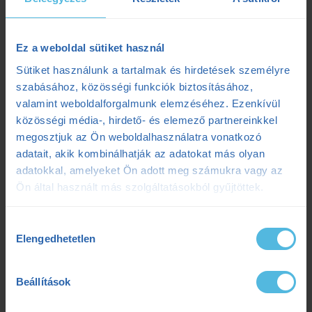
ellentmondásos érzelmek miatt fontos kicsit több szót említeni erről az
edzés típusról. Vannak akik szerint felesleges használni, csak a
“profiknak” való, valamint a sérülésveszély és a vele járó magas
intenzitás miatt felesleges csinálni annak, aki az állóképességét akarja
Ez a weboldal sütiket használ
javítani. Mások ezzel szemben esküsznek rá, és akár az egészséges
Sütiket használunk a tartalmak és hirdetések személyre
mennyiségnél is többet csinálnak a résztávokból. Nem csak a profik
privilégiuma
szabásához, közösségi funkciók biztosításához,
valamint weboldalforgalmunk elemzéséhez. Ezenkívül
közösségi média-, hirdető- és elemező partnereinkkel
megosztjuk az Ön weboldalhasználatra vonatkozó
adatait, akik kombinálhatják az adatokat más olyan
adatokkal, amelyeket Ön adott meg számukra vagy az
Ön által használt más szolgáltatásokból gyűjtöttek.
Edzéselmélet
/
Futás
/
Minden Cikk
/
Sportélettan
Értsd A Tudományt
,
Fokozó Futás
,
Futás
,
Futásdinamika
,
Futótechnika
,
Hosszú Futás
,
Intervall
,
Laza Futás
,
Regeneráló Futás
,
Résztáv
,
Szilágyi Tibi
,
Hozzájárulás
Tempófutás
,
Tibi Mondja
Elengedhetetlen
kiválasztása
2020.08.24.
Értsd a tudományt: Megszakított futások
Beállítások