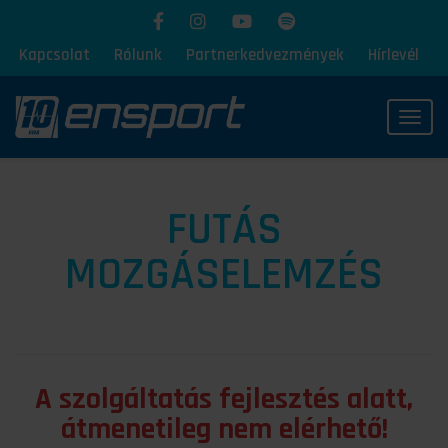
Kapcsolat
Rólunk
Partnerkedvezmények
Hírlevél
Toggl
FUTÁS
MOZGÁSELEMZÉS
A szolgáltatás fejlesztés alatt,
átmenetileg nem elérhető!