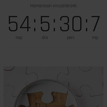
Hamarosan visszatérünk:
54
:
5
:
30
:
6
nap
óra
perc
mp.