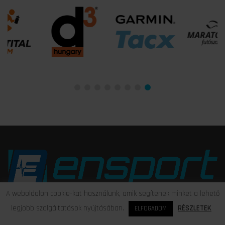
A weboldalon cookie-kat használunk, amik segítenek minket a lehető
Hitelesség, szakmaiság, együttműködés.
legjobb szolgáltatások nyújtásában.
RÉSZLETEK
ELFOGADOM
Nálunk a Te céljaid vannak a középpontban, és a sportteljesítmény
minden területén számíthatsz ránk!