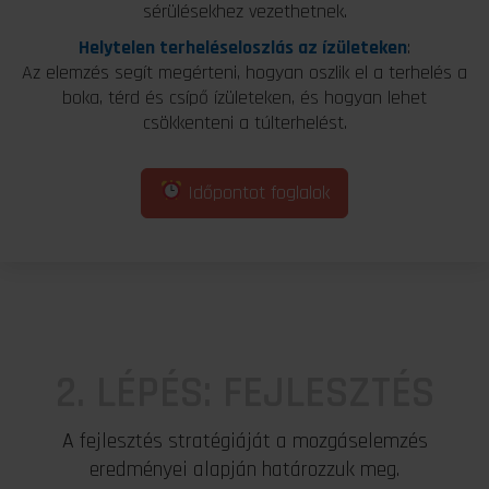
sérülésekhez vezethetnek.
Helytelen terheléseloszlás az ízületeken
:
Az elemzés segít megérteni, hogyan oszlik el a terhelés a
boka, térd és csípő ízületeken, és hogyan lehet
csökkenteni a túlterhelést.
Időpontot foglalok
2. LÉPÉS: FEJLESZTÉS
A fejlesztés stratégiáját a mozgáselemzés
eredményei alapján határozzuk meg.