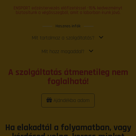
ENSPORT edzéstervezés előfizetéssel -15% kedvezményt
biztosítunk a végösszegből, amit a laborban írunk jóvá.
Hasznos infók
Mit tartalmaz a szolgáltatás?
Mit hozz magaddal?
A szolgáltatás átmenetileg nem
foglalható!
Ajándékba adom
Ha elakadtál a folyamatban, vagy