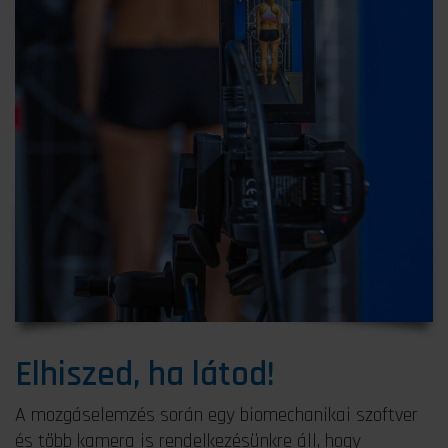
Elhiszed, ha látod!
A mozgáselemzés során egy biomechanikai szoftver
és több kamera is rendelkezésünkre áll, hogy