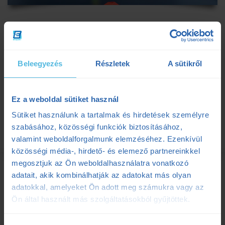
FUTÓTECHNIKA EDZÉSEK
Futótechnika edzésünk során szakértőink segítenek
Beleegyezés
Részletek
A sütikről
optimalizálni a mozgásodat, javítani a testtartásodat és
kiküszöbölni a technikai hibákat. Legyél gyorsabb,
energiatakarékosabb, és hozd ki magadból a maximumot.
Ez a weboldal sütiket használ
Sütiket használunk a tartalmak és hirdetések személyre
Bővebben a szolgáltatásról
szabásához, közösségi funkciók biztosításához,
valamint weboldalforgalmunk elemzéséhez. Ezenkívül
közösségi média-, hirdető- és elemező partnereinkkel
megosztjuk az Ön weboldalhasználatra vonatkozó
adatait, akik kombinálhatják az adatokat más olyan
adatokkal, amelyeket Ön adott meg számukra vagy az
Ön által használt más szolgáltatásokból gyűjtöttek.