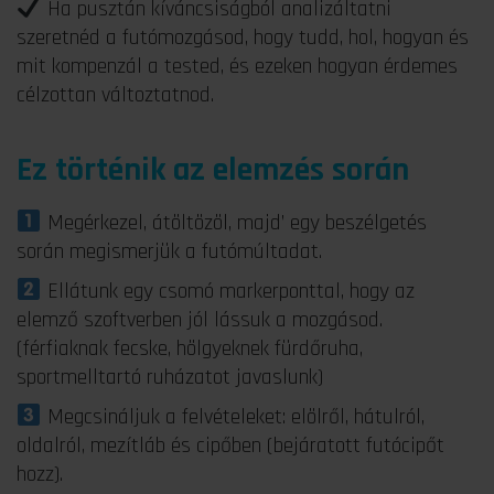
Ha pusztán kíváncsiságból analizáltatni
szeretnéd a futómozgásod, hogy tudd, hol, hogyan és
mit kompenzál a tested, és ezeken hogyan érdemes
célzottan változtatnod.
Ez történik az elemzés során
Megérkezel, átöltözöl, majd’ egy beszélgetés
során megismerjük a futómúltadat.
Ellátunk egy csomó markerponttal, hogy az
elemző szoftverben jól lássuk a mozgásod.
(férfiaknak fecske, hölgyeknek fürdőruha,
sportmelltartó ruházatot javaslunk)
Megcsináljuk a felvételeket: elölről, hátulról,
oldalról, mezítláb és cipőben (bejáratott futócipőt
hozz).