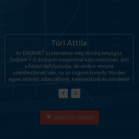
Túri Attila
Az ENSPORT szakértelme még mindig lenyűgöz.
Tudtam 1-2 dologról magammal kapcsolatosan, ami
a futást befolyásolja, de amikor ennyire
szembesítenek vele, na az nagyon komoly. Minden
egyes eltérést átbeszéltünk, kielemeztünk és mindenre
is kaptam választ.
Időpontot foglalok