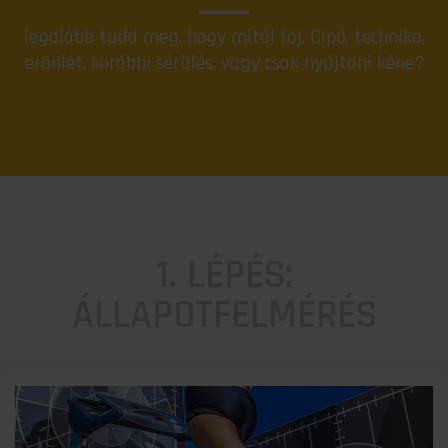
legalább tudd meg, hogy mitől fáj. Cipő, technika,
erőnlét, korábbi sérülés, vagy csak nyújtani kéne?
1. LÉPÉS:
ÁLLAPOTFELMÉRÉS