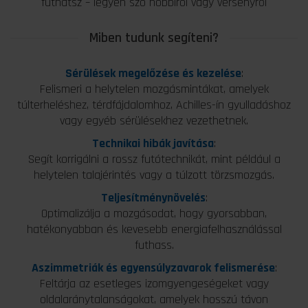
futhatsz – legyen szó hobbiról vagy versenyről
Miben tudunk segíteni?
Sérülések megelőzése és kezelése
:
Felismeri a helytelen mozgásmintákat, amelyek
túlterheléshez, térdfájdalomhoz, Achilles-ín gyulladáshoz
vagy egyéb sérülésekhez vezethetnek.
Technikai hibák javítása
:
Segít korrigálni a rossz futótechnikát, mint például a
helytelen talajérintés vagy a túlzott törzsmozgás.
Teljesítménynövelés
:
Optimalizálja a mozgásodat, hogy gyorsabban,
hatékonyabban és kevesebb energiafelhasználással
futhass.
Aszimmetriák és egyensúlyzavarok felismerése
:
Feltárja az esetleges izomgyengeségeket vagy
oldalaránytalanságokat, amelyek hosszú távon