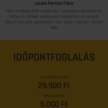
Laukó-Pertich Flóra
Flóra rendkívül profi szakember, ugyanakkor közvetlen és
kedves is. Minden kérdésedre megfontolt és kimerítő
választ fog adni, garantáltan nem fogsz csalódott távozni
tőle!
IDŐPONTFOGLALÁS
A szolgáltatás ára:
29.900 Ft
Hétvégi pótdíj:
5.000 Ft