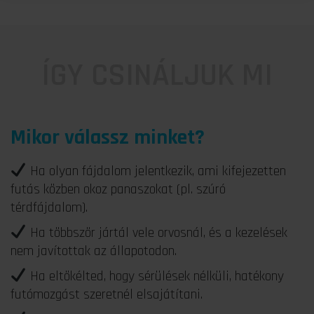
ÍGY CSINÁLJUK MI
Mikor válassz minket?
Ha olyan fájdalom jelentkezik, ami kifejezetten
futás közben okoz panaszokat (pl. szúró
térdfájdalom).
Ha többször jártál vele orvosnál, és a kezelések
nem javítottak az állapotodon.
Ha eltökélted, hogy sérülések nélküli, hatékony
futómozgást szeretnél elsajátítani.