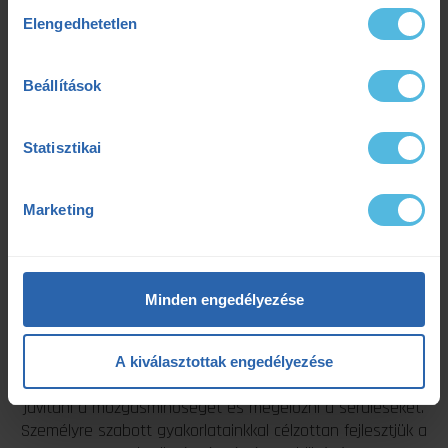
Hozzájárulás
Elengedhetetlen
kiválasztása
Beállítások
Statisztikai
Marketing
Minden engedélyezése
ERŐSÍTŐ EDZÉSEK
A kiválasztottak engedélyezése
Az erősítő és funkcionális edzés segít növelni az izomerőt,
javítani a mozgásminőséget és megelőzni a sérüléseket.
Személyre szabott gyakorlatainkkal célzottan fejlesztjük a