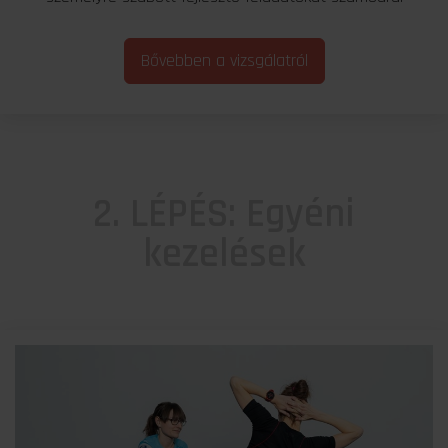
Bővebben a vizsgálatról
2. LÉPÉS: Egyéni
kezelések