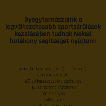
Gyógytornászaink a
legváltozatosabb sportsérülések
kezelésében tudnak Neked
hatékony segítséget nyújtani:
csonthártya-gyulladás (pl. sípcsont)
izomrost-szakadás
elülső keresztszalag-szakadás
ITB szindróma (futótérd)
teniszkönyök
golfkönyök
piriformis szindróma