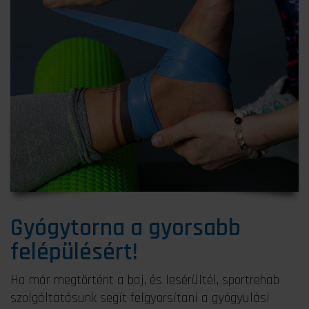
Gyógytorna a gyorsabb
felépülésért!
Ha már megtörtént a baj, és lesérültél, sportrehab
szolgáltatásunk segít felgyorsítani a gyógyulási