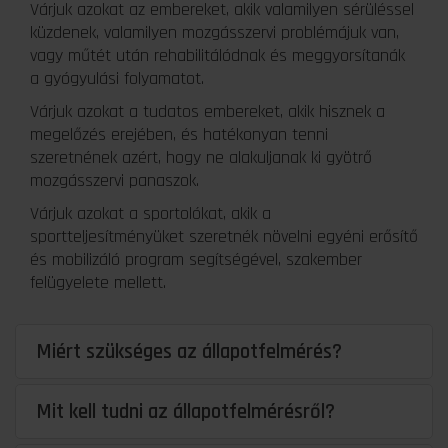
Várjuk azokat az embereket, akik valamilyen sérüléssel
küzdenek, valamilyen mozgásszervi problémájuk van,
vagy műtét után rehabilitálódnak és meggyorsítanák
a gyógyulási folyamatot.
Várjuk azokat a tudatos embereket, akik hisznek a
megelőzés erejében, és hatékonyan tenni
szeretnének azért, hogy ne alakuljanak ki gyötrő
mozgásszervi panaszok.
Várjuk azokat a sportolókat, akik a
sportteljesítményüket szeretnék növelni egyéni erősítő
és mobilizáló program segítségével, szakember
felügyelete mellett.
Miért szükséges az állapotfelmérés?
Mit kell tudni az állapotfelmérésről?