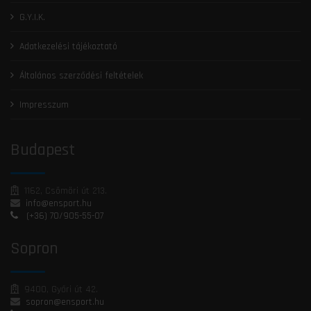
G.Y.I.K.
Adatkezelési tájékoztató
Általános szerződési feltételek
Impresszum
Budapest
1162, Csömöri út 213.
info@ensport.hu
(+36) 70/905-55-07
Sopron
9400, Győri út 42.
sopron@ensport.hu