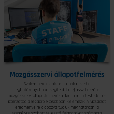
Mozgásszervi állapotfelmérés
Szakembereink akkor tudnak neked a
leghatékonyabban segíteni, ha eljössz hozzánk
mozgásszervi állapotfelmérésünkre, ahol a testedet és
izomzatod a legaprólékosabban kielemezik. A vizsgálat
eredményeire alapozva tudjuk meghatározni a
személyre szabott fejlesztő feladatokat számodra.