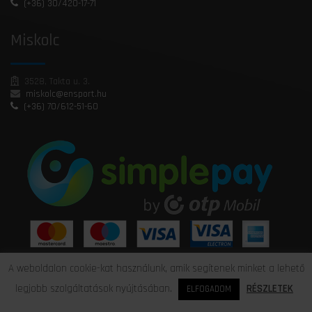
(+36) 30/420-17-71
Miskolc
3528, Takta u. 3.
miskolc@ensport.hu
(+36) 70/612-51-60
A weboldalon cookie-kat használunk, amik segítenek minket a lehető
legjobb szolgáltatások nyújtásában.
RÉSZLETEK
ELFOGADOM