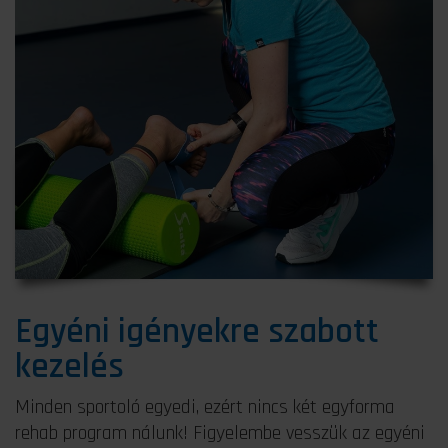
Egyéni igényekre szabott
kezelés
Minden sportoló egyedi, ezért nincs két egyforma
rehab program nálunk! Figyelembe vesszük az egyéni