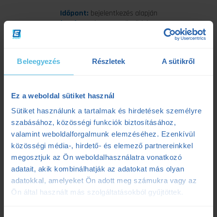
Időpont:
bejelentkezés alapján
Helyszín:
Budapest, Csömöri út 213.
Kellékek:
kényelmes sportruházat
Időtartam:
1 óra/alkalom
Létszám:
1 fő
Beleegyezés
Részletek
A sütikről
Áraink
Ez a weboldal sütiket használ
17.000 Ft / alkalom
Sütiket használunk a tartalmak és hirdetések személyre
szabásához, közösségi funkciók biztosításához,
5 alkalmas bérlet:
valamint weboldalforgalmunk elemzéséhez. Ezenkívül
közösségi média-, hirdető- és elemező partnereinkkel
80.000 Ft
megosztjuk az Ön weboldalhasználatra vonatkozó
adatait, akik kombinálhatják az adatokat más olyan
(15.000 Ft / alkalom)
adatokkal, amelyeket Ön adott meg számukra vagy az
A bérlet ára egy összegben fizetendő, és a megváltás
Ön által használt más szolgáltatásokból gyűjtöttek.
napjától számítva 3 hónapig érvényes.