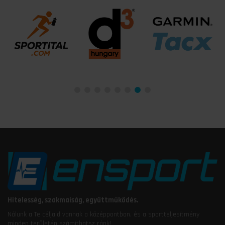
Hitelesség, szakmaiság, együttműködés.
Nálunk a Te céljaid vannak a középpontban, és a sportteljesítmény
minden területén számíthatsz ránk!