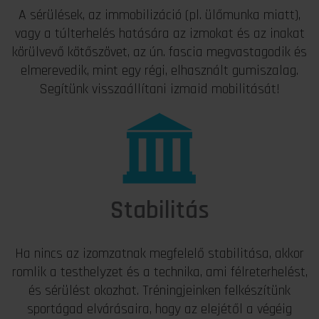
A sérülések, az immobilizáció (pl. ülőmunka miatt),
vagy a túlterhelés hatására az izmokat és az inakat
körülvevő kötőszövet, az ún. fascia megvastagodik és
elmerevedik, mint egy régi, elhasznált gumiszalag.
Segítünk visszaállítani izmaid mobilitását!
Stabilitás
Ha nincs az izomzatnak megfelelő stabilitása, akkor
romlik a testhelyzet és a technika, ami félreterhelést,
és sérülést okozhat. Tréningjeinken felkészítünk
sportágad elvárásaira, hogy az elejétől a végéig