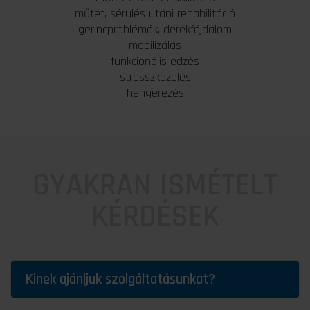
műtét, sérülés utáni rehabilitáció
gerincproblémák, derékfájdalom
mobilizálás
funkcionális edzés
stresszkezelés
hengerezés
GYAKRAN ISMÉTELT
KÉRDÉSEK
Kinek ajánljuk szolgáltatásunkat?