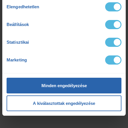
Hozzájárulás
10 alkalmas bérlet:
Elengedhetetlen
kiválasztása
150.000 Ft
Beállítások
(15.000 Ft / alkalom)
A bérlet ára egy összegben fizetendő, és a megváltás
napjától számítva 6 hónapig érvényes.
Statisztikai
Marketing
Időpontfoglalás
Ajándékba adom
Minden engedélyezése
A kiválasztottak engedélyezése