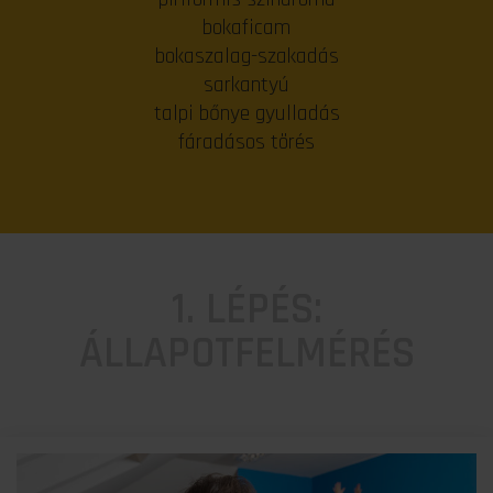
bokaficam
bokaszalag-szakadás
sarkantyú
talpi bőnye gyulladás
fáradásos törés
1. LÉPÉS:
ÁLLAPOTFELMÉRÉS