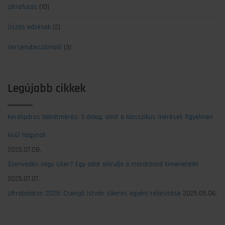
Ultrafutás
(10)
Úszás edzések
(2)
Versenybeszámoló
(3)
Legújabb cikkek
Kerékpáros laktátmérés: 3 dolog, amit a klasszikus mérések figyelmen
kívül hagynak
2025.07.08.
Szenvedés vagy siker? Egy adat elárulja a maratonod kimenetelét
2025.07.07.
Ultrabalaton 2025: Csengő István sikeres egyéni teljesítése
2025.05.06.