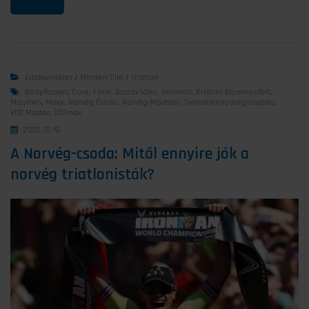
Edzéselmélet
/
Minden Cikk
/
Triatlon
BodyRocket
,
Core
,
Form
,
Gustav Iden
,
Ironman
,
Kristian Blummenfelt
,
Maurten
,
Moxy
,
Norvég Csoda
,
Norvég-Módszer
,
Teljesítménydiagnosztika
,
VO2 Master
,
VO2max
2022.10.19.
A Norvég-csoda: Mitől ennyire jók a
norvég triatlonisták?