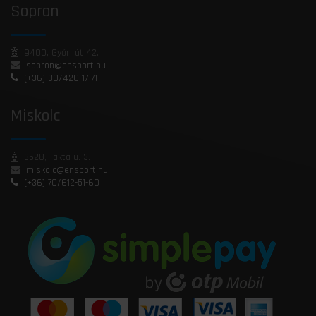
Sopron
9400, Győri út 42.
sopron@ensport.hu
(+36) 30/420-17-71
Miskolc
3528, Takta u. 3.
miskolc@ensport.hu
(+36) 70/612-51-60