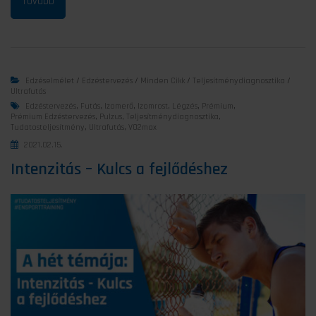
Edzéselmélet
/
Edzéstervezés
/
Minden Cikk
/
Teljesítménydiagnosztika
/
Ultrafutás
Edzéstervezés
,
Futás
,
Izomerő
,
Izomrost
,
Légzés
,
Prémium
,
Prémium Edzéstervezés
,
Pulzus
,
Teljesítménydiagnosztika
,
Tudatosteljesítmény
,
Ultrafutás
,
VO2max
2021.02.15.
Intenzitás – Kulcs a fejlődéshez