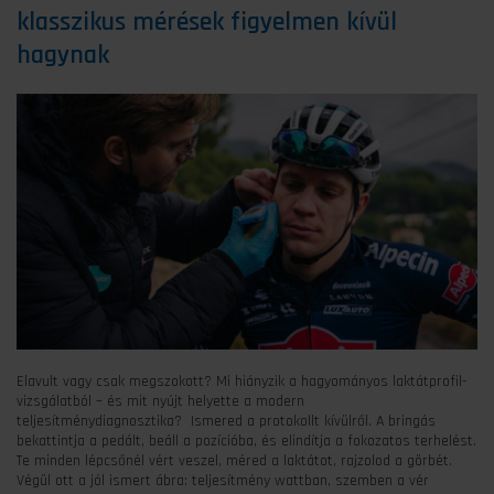
klasszikus mérések figyelmen kívül
hagynak
Elavult vagy csak megszokott? Mi hiányzik a hagyományos laktátprofil-
vizsgálatból – és mit nyújt helyette a modern
teljesítménydiagnosztika? Ismered a protokollt kívülről. A bringás
bekattintja a pedált, beáll a pozícióba, és elindítja a fokozatos terhelést.
Te minden lépcsőnél vért veszel, méred a laktátot, rajzolod a görbét.
Végül ott a jól ismert ábra: teljesítmény wattban, szemben a vér