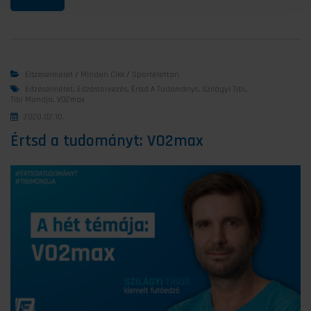
Edzéselmélet
/
Minden Cikk
/
Sportélettan
Edzéselmélet
,
Edzéstervezés
,
Értsd A Tudományt
,
Szilágyi Tibi
,
Tibi Mondja
,
VO2max
2020.02.10.
Értsd a tudományt: VO2max