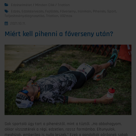
Edzéselmélet
/
Minden Cikk
/
Triatlon
Edzés
,
Edzéstervezés
,
Fejlődés
,
Főverseny
,
Ironman
,
Pihenés
,
Sport
,
Teljesítménydiagnosztika
,
Triatlon
,
VO2max
2021.10.11.
Miért kell pihenni a főverseny után?
Sok sportoló úgy tart a pihenéstől, mint a tűztől. „Ha abbahagyom,
akkor visszatérek a régi, edzetlen, rossz formámba. Eltunyulok,
meghízok, emberileg is nulla leszek.” Ezek a gondoltok pörögnek sokak