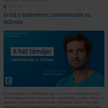
Szilágyi Tibi
,
Tibi Mondja
,
VO2max
2020.03.02.
Értsd a tudományt: Laktátküszöb vs.
VO2max
Mi a fontosabb? A laktátküszöb vagy s VO2 max? A laktátküszöb és a
VO2max bejegyzéseket elolvasva már nagyjából Te is tudod a választ, ha
gyakorlati szempontból keresünk egy megbízható számot, ami segít
megjósolni a leendő teljesítményünket. A mostani bejegyzést így akár