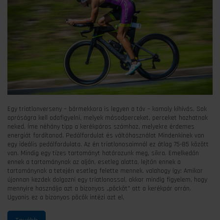
Egy triatlonverseny – bármekkora is legyen a táv – komoly kihívás. Sok
apróságra kell odafigyelni, melyek másodperceket, perceket hozhatnak
neked. Íme néhány tipp a kerékpáros számhoz, melyekre érdemes
energiát fordítanod. Pedálfordulat és váltóhasználat Mindenkinek van
egy ideális pedálfordulata. Az én triatlonosaimnál ez átlag 75-85 között
van. Mindig egy tízes tartományt határozunk meg, síkra. Emelkedőn
ennek a tartománynak az alján, esetleg alatta, lejtőn ennek a
tartománynak a tetején esetleg felette mennek. valahogy így: Amikor
újonnan kezdek dolgozni egy triatlonossal, akkor mindig figyelem, hogy
mennyire használja azt a bizonyos „pöcköt” ott a kerékpár orrán.
Ugyanis ez a bizonyos pöcök intézi azt el,