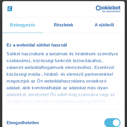
be is fejezhetnénk itt, de még azért húzom kicsit az időt, így
összehasonlítjuk, mi is a különbség a két érték között, mikor melyiket is
érdemes nézni, vagy használni a gyakorlatban.
A VO2max egy
elméleti plafonja az aerob teljesítőképességednek, amit a gyakorlatban
maximumhoz közeli intenzitáson végzett edzések során fogsz
Beleegyezés
Részletek
A sütikről
használni. A perdöntő az 5-10-21-42 kilométereken és ultrákon nem ez
Ez a weboldal sütiket használ
Sütiket használunk a tartalmak és hirdetések személyre
szabásához, közösségi funkciók biztosításához,
valamint weboldalforgalmunk elemzéséhez. Ezenkívül
közösségi média-, hirdető- és elemező partnereinkkel
Edzéselmélet
/
Minden Cikk
/
Sportélettan
megosztjuk az Ön weboldalhasználatra vonatkozó
Edzéselmélet
,
Edzéstervezés
,
Értsd A Tudományt
,
Laktátküszöb
,
Szilágyi Tibi
,
Tibi Mondja
,
VO2max
adatait, akik kombinálhatják az adatokat más olyan
2020.02.17.
adatokkal, amelyeket Ön adott meg számukra vagy az
Értsd a tudományt: A laktátküszöb
Ön által használt más szolgáltatásokból gyűjtöttek.
Hozzájárulás
Elengedhetetlen
kiválasztása