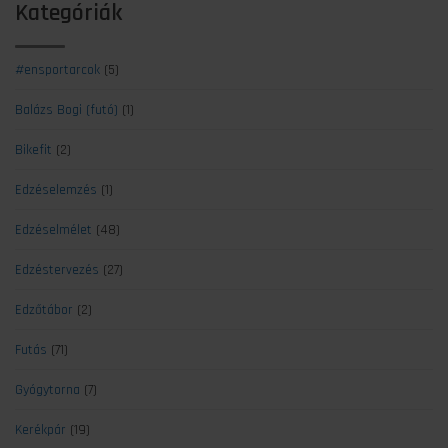
Kategóriák
#ensportarcok
(5)
Balázs Bogi (futó)
(1)
Bikefit
(2)
Edzéselemzés
(1)
Edzéselmélet
(48)
Edzéstervezés
(27)
Edzőtábor
(2)
Futás
(71)
Gyógytorna
(7)
Kerékpár
(19)