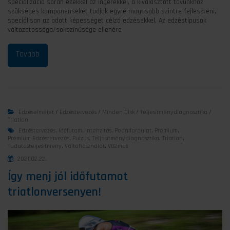
specializáció során ezekkel az ingerekkel, a kiválasztott távunkhoz
szükséges komponenseket tudjuk egyre magasabb szintre fejleszteni,
speciálisan az adott képességet célzó edzésekkel. Az edzéstípusok
változatossága/sokszínűsége ellenére
Edzéselmélet
/
Edzéstervezés
/
Minden Cikk
/
Teljesítménydiagnosztika
/
Triatlon
Edzéstervezés
,
Időfutam
,
Intenzitás
,
Pedálfordulat
,
Prémium
,
Prémium Edzéstervezés
,
Pulzus
,
Teljesítménydiagnosztika
,
Triatlon
,
Tudatosteljesítmény
,
Váltóhasználat
,
VO2max
2021.02.22.
Így menj jól időfutamot
triatlonversenyen!