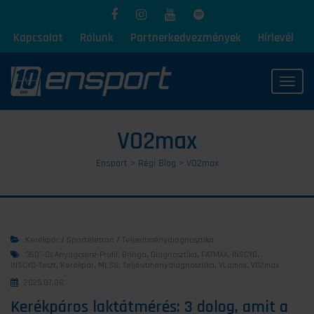
Kapcsolat
Rólunk
Partnerkedvezmények
Hírlevél
Toggl
VO2max
Ensport
>
Régi Blog
>
VO2max
Kerékpár
/
Sportélettan
/
Teljesítménydiagnosztika
360°-Os Anyagcsere-Profil
,
Bringa
,
Diagnosztika
,
FATMAX
,
INSCYD
,
INSCYD-Teszt
,
Kerékpár
,
MLSS
,
Teljesítménydiagnosztika
,
VLamax
,
VO2max
2025.07.08.
Kerékpáros laktátmérés: 3 dolog, amit a