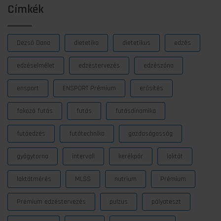
Címkék
Dezső Dana
dietetika
dietetikus
edzés
edzéselmélet
edzéstervezés
edzészóna
ensport
ENSPORT Prémium
erősítés
fokozó futás
futás
futásdinamika
futóedzés
futótechnika
gazdaságosság
gyógytorna
intervall
kerékpár
laktát
laktátmérés
MLSS
nutrium
Prémium
Prémium edzéstervezés
pulzus
pályateszt