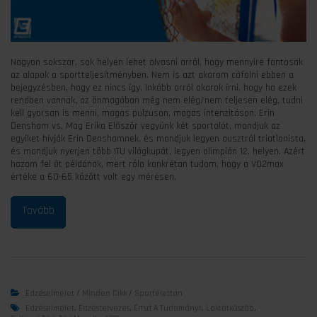
Nagyon sokszor, sok helyen lehet olvasni arról, hogy mennyire fontosak
az alapok a sportteljesítményben. Nem is azt akarom cáfolni ebben a
bejegyzésben, hogy ez nincs így. Inkább arról akarok írni, hogy ha ezek
rendben vannak, az önmagában még nem elég/nem teljesen elég, tudni
kell gyorsan is menni, magas pulzuson, magas intenzitáson. Erin
Densham vs. Mag Erika Először vegyünk két sportolót, mondjuk az
egyiket hívják Erin Denshamnek, és mondjuk legyen ausztrál triatlonista,
és mondjuk nyerjen több ITU világkupát, legyen olimpián 12. helyen. Azért
hozom fel őt példának, mert róla konkrétan tudom, hogy a VO2max
értéke a 60-65 között volt egy mérésen,
Edzéselmélet
/
Minden Cikk
/
Sportélettan
Edzéselmélet
,
Edzéstervezés
,
Értsd A Tudományt
,
Laktátküszöb
,