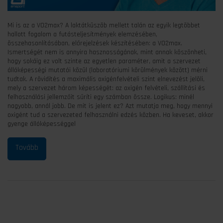
Mi is az a VO2max? A laktátküszöb mellett talán az egyik legtöbbet
hallott fogalom a futásteljesítmények elemzésében,
összehasonlításában, előrejelzések készítésében: a VO2max.
Ismertségét nem is annyira hasznosságának, mint annak köszönheti,
hogy sokáig ez volt szinte az egyetlen paraméter, amit a szervezet
állóképességi mutatói közül (laboratóriumi körülmények között) mérni
tudtak. A rövidítés a maximális oxigénfelvételi szint elnevezést jelöli,
mely a szervezet három képességét: az oxigén felvételi, szállítási és
felhasználási jellemzőit sűríti egy számban össze. Logikus: minél
nagyobb, annál jobb. De mit is jelent ez? Azt mutatja meg, hogy mennyi
oxigént tud a szervezeted felhasználni edzés közben. Ha keveset, akkor
gyenge állóképességgel