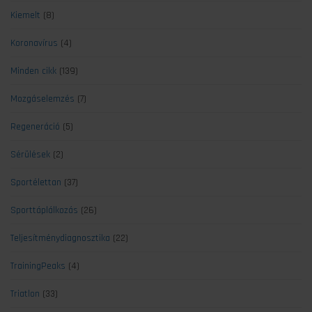
Kiemelt
(8)
Koronavírus
(4)
Minden cikk
(139)
Mozgáselemzés
(7)
Regeneráció
(5)
Sérülések
(2)
Sportélettan
(37)
Sporttáplálkozás
(26)
Teljesítménydiagnosztika
(22)
TrainingPeaks
(4)
Triatlon
(33)