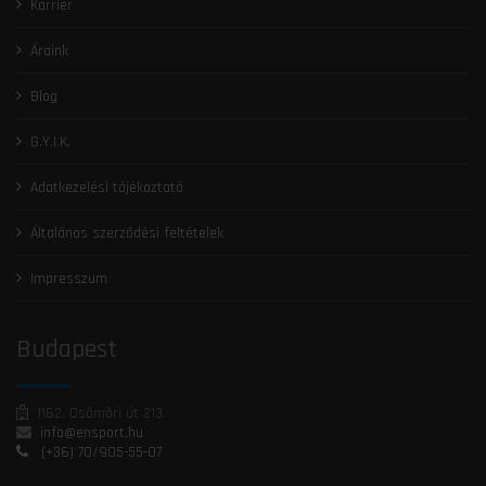
Karrier
Áraink
Blog
G.Y.I.K.
Adatkezelési tájékoztató
Általános szerződési feltételek
Impresszum
Budapest
1162, Csömöri út 213.
info@ensport.hu
(+36) 70/905-55-07