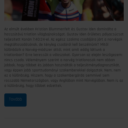
Az elmúlt években Kristian Blummenfelt és Gustav Iden dominálta a
hosszútávú triatlon világbajnokságot. Gustav Iden őrületes pályacsúcsot
teljesített Konán 7:40:24-el. Az egész szakma csodájára járt a norvégok
megtáltosodásának, de tényleg csodáról kell beszélnünk? Mitől
különbözik a Norvég-módszer attól, mint amit eddig láttunk a
triatlonban? Erre keressük a válaszokat. Gyorsan az elején leszögezem:
nincs csoda. Véleményem szerint a norvég triatlonosok nem abban
jobbak, hogy többet és jobban használták a teljesítménydiagnosztikát,
vagy éppen jobb sporttudományi szakemberekkel dolgoztak. Nem, nem
ez a különbség. Hiszem, hogy a szakembergárda semmivel sem
rosszabb Németországban, vagy Angliában mint Norvégiában. Nem is az
a különbség, hogy többet edzettek,