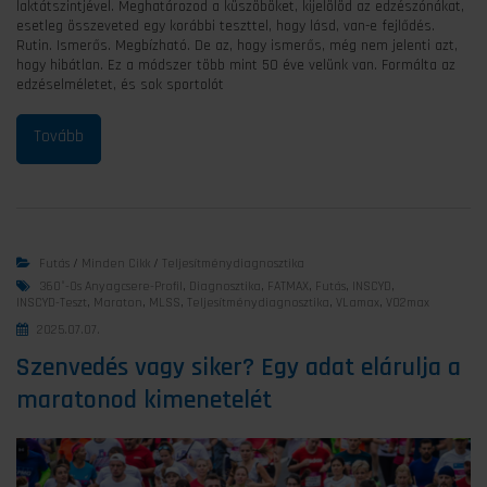
laktátszintjével. Meghatározod a küszöböket, kijelölöd az edzészónákat,
esetleg összeveted egy korábbi teszttel, hogy lásd, van-e fejlődés.
Rutin. Ismerős. Megbízható. De az, hogy ismerős, még nem jelenti azt,
hogy hibátlan. Ez a módszer több mint 50 éve velünk van. Formálta az
edzéselméletet, és sok sportolót
Futás
/
Minden Cikk
/
Teljesítménydiagnosztika
360°-Os Anyagcsere-Profil
,
Diagnosztika
,
FATMAX
,
Futás
,
INSCYD
,
INSCYD-Teszt
,
Maraton
,
MLSS
,
Teljesítménydiagnosztika
,
VLamax
,
VO2max
2025.07.07.
Szenvedés vagy siker? Egy adat elárulja a
maratonod kimenetelét