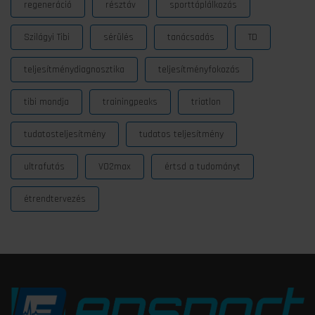
regeneráció
résztáv
sporttáplálkozás
Szilágyi Tibi
sérülés
tanácsadás
TD
teljesítménydiagnosztika
teljesítményfokozás
tibi mondja
trainingpeaks
triatlon
tudatosteljesítmény
tudatos teljesítmény
ultrafutás
VO2max
értsd a tudományt
étrendtervezés