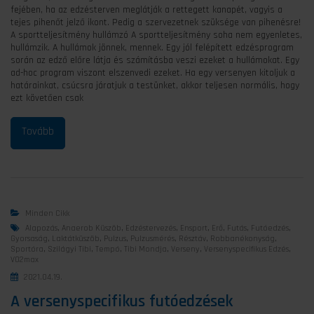
fejében, ha az edzésterven meglátják a rettegett kanapét, vagyis a
tejes pihenőt jelző ikont. Pedig a szervezetnek szüksége van pihenésre!
A sportteljesítmény hullámzó A sportteljesítmény soha nem egyenletes,
hullámzik. A hullámok jönnek, mennek. Egy jól felépített edzésprogram
során az edző előre látja és számításba veszi ezeket a hullámokat. Egy
ad-hoc program viszont elszenvedi ezeket. Ha egy versenyen kitoljuk a
határainkat, csúcsra járatjuk a testünket, akkor teljesen normális, hogy
ezt követően csak
Minden Cikk
Alapozás
,
Anaerob Küszöb
,
Edzéstervezés
,
Ensport
,
Erő
,
Futás
,
Futóedzés
,
Gyorsaság
,
Laktátküszöb
,
Pulzus
,
Pulzusmérés
,
Résztáv
,
Robbanékonyság
,
Sportóra
,
Szilágyi Tibi
,
Tempó
,
Tibi Mondja
,
Verseny
,
Versenyspecifikus Edzés
,
VO2max
2021.04.19.
A versenyspecifikus futóedzések