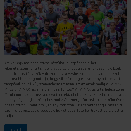
Amikor egy maratoni távra készülsz, a legtöbben a heti
kilométerszámra, a tempóra vagy az átlagpulzusra fókuszálnak. Ezek
mind fontos tényezők – de van egy kevésbé ismert adat, ami sokkal
pontosabban megmutatja, hogy sikerülni fog-e a verseny a tervezett
tempóval, fal nélkül, szenvedésmentesen. Ez az érték pedig a FATMAX.
Mi az a FATMAX, és miért ennyire fontos? A FATMAX az a terhelési zóna
(általában egy pulzus- vagy wattérték), ahol a szervezeted a legnagyobb
mennyiségben (kcal/óra) használ zsírt energiaforrásként. Ez különösen
hosszútávon – mint amilyen egy maraton – kulcsfontosságú, hiszen a
szénhidrátkészleteid végesek. Egy átlagos futó kb. 60–90 perc alatt el
tudja