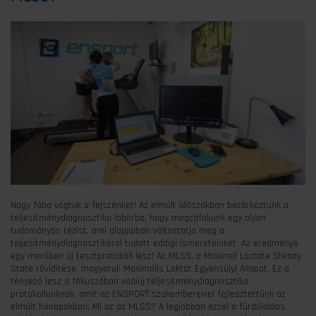
Nagy fába vágtuk a fejszénket! Az elmúlt időszakban bezárkóztunk a
teljesítménydiagnosztika laborba, hogy megcáfoljunk egy olyan
tudományos tézist, ami alapjaiban változtatja meg a
teljesítménydiagnosztikáról tudott eddigi ismereteinket. Az eredménye
egy merőben új tesztprotokoll lesz! Az MLSS, a Maximal Lactate Steady
State rövidítése, magyarul: Maximális Laktát Egyensúlyi Állapot. Ez a
tényező lesz a fókuszában vadiúj teljesítménydiagnosztika
protokollunknak, amit az ENSPORT szakembereivel fejlesztettünk az
elmúlt hónapokban. Mi az az MLSS? A legjobban ezzel a fürdőkádas