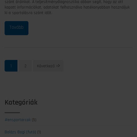
szánt óráinkat. A teljesítménydiagnosztika abban segít, hogy az ott
kapott információkat, adatokat felhasználva hatékonyabban használjuk
ki a sportolásra szánt időt.
1
2
Kategóriák
#ensportarcok
(5)
Balázs Bogi (futó)
(1)