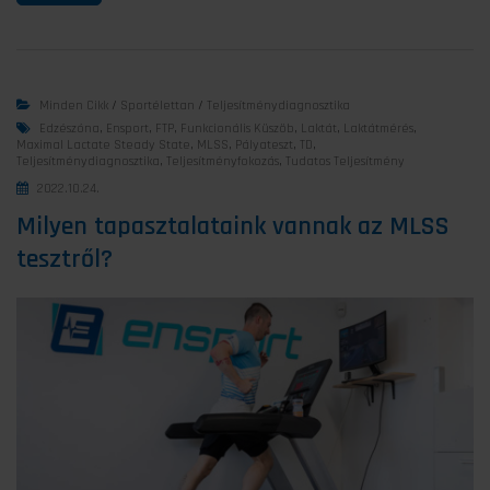
Minden Cikk
/
Sportélettan
/
Teljesítménydiagnosztika
Edzészóna
,
Ensport
,
FTP
,
Funkcionális Küszöb
,
Laktát
,
Laktátmérés
,
Maximal Lactate Steady State
,
MLSS
,
Pályateszt
,
TD
,
Teljesítménydiagnosztika
,
Teljesítményfokozás
,
Tudatos Teljesítmény
2022.10.24.
Milyen tapasztalataink vannak az MLSS
tesztről?