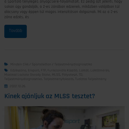
a sportoló tényleges anyagcsere-folyamatait. Ez pedig azt jelenti, hogy
sokan úgy gondolják, a 2-es zónában edzenek, miközben valójában túl
alacsony vagy éppen túl magas intenzitáson dolgoznak. Mi az a 2-es
zóna edzés, és
Minden Cikk
/
Sportélettan
/
Teljesítménydiagnosztika
Edzészóna
,
Ensport
,
FTP
,
Funkcionális Küszöb
,
Laktát
,
Laktátmérés
,
Maximal Lactate Steady State
,
MLSS
,
Pályateszt
,
TD
,
Teljesítménydiagnosztika
,
Teljesítményfokozás
,
Tudatos Teljesítmény
2022.10.26.
Kinek ajánljuk az MLSS tesztet?