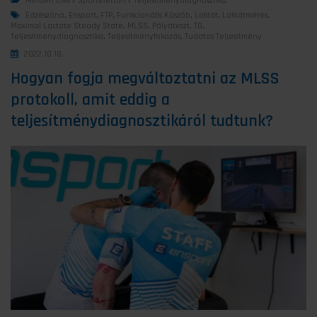
Minden Cikk
/
Sportélettan
/
Teljesítménydiagnosztika
Edzészóna
,
Ensport
,
FTP
,
Funkcionális Küszöb
,
Laktát
,
Laktátmérés
,
Maximal Lactate Steady State
,
MLSS
,
Pályateszt
,
TD
,
Teljesítménydiagnosztika
,
Teljesítményfokozás
,
Tudatos Teljesítmény
2022.10.18.
Hogyan fogja megváltoztatni az MLSS
protokoll, amit eddig a
teljesítménydiagnosztikáról tudtunk?