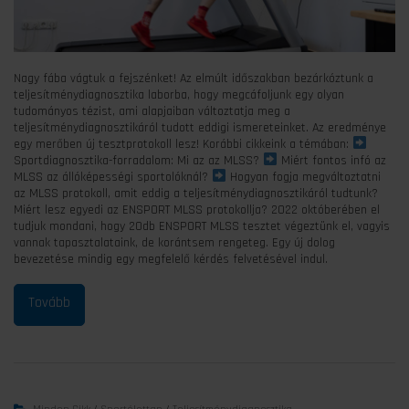
Nagy fába vágtuk a fejszénket! Az elmúlt időszakban bezárkóztunk a
teljesítménydiagnosztika laborba, hogy megcáfoljunk egy olyan
tudományos tézist, ami alapjaiban változtatja meg a
teljesítménydiagnosztikáról tudott eddigi ismereteinket. Az eredménye
egy merőben új tesztprotokoll lesz! Korábbi cikkeink a témában:
Sportdiagnosztika-forradalom: Mi az az MLSS?
Miért fontos infó az
MLSS az állóképességi sportolóknál?
Hogyan fogja megváltoztatni
az MLSS protokoll, amit eddig a teljesítménydiagnosztikáról tudtunk?
Miért lesz egyedi az ENSPORT MLSS protokollja? 2022 októberében el
tudjuk mondani, hogy 20db ENSPORT MLSS tesztet végeztünk el, vagyis
vannak tapasztalataink, de korántsem rengeteg. Egy új dolog
bevezetése mindig egy megfelelő kérdés felvetésével indul.