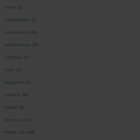
Bikefit
(2)
Edzéselemzés
(1)
Edzéselmélet
(48)
Edzéstervezés
(27)
Edzőtábor
(2)
Futás
(71)
Gyógytorna
(7)
Kerékpár
(19)
Kiemelt
(8)
Koronavírus
(4)
Minden cikk
(139)