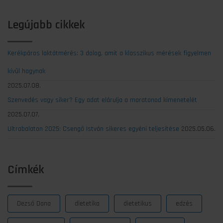
Legújabb cikkek
Kerékpáros laktátmérés: 3 dolog, amit a klasszikus mérések figyelmen
kívül hagynak
2025.07.08.
Szenvedés vagy siker? Egy adat elárulja a maratonod kimenetelét
2025.07.07.
Ultrabalaton 2025: Csengő István sikeres egyéni teljesítése
2025.05.06.
Címkék
Dezső Dana
dietetika
dietetikus
edzés