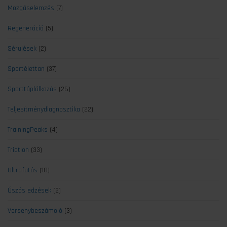
Mozgáselemzés
(7)
Regeneráció
(5)
Sérülések
(2)
Sportélettan
(37)
Sporttáplálkozás
(26)
Teljesítménydiagnosztika
(22)
TrainingPeaks
(4)
Triatlon
(33)
Ultrafutás
(10)
Úszás edzések
(2)
Versenybeszámoló
(3)