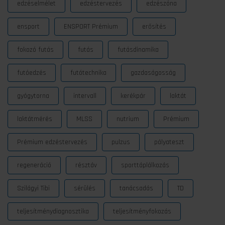
edzéselmélet
edzéstervezés
edzészóna
ensport
ENSPORT Prémium
erősítés
fokozó futás
futás
futásdinamika
futóedzés
futótechnika
gazdaságosság
gyógytorna
intervall
kerékpár
laktát
laktátmérés
MLSS
nutrium
Prémium
Prémium edzéstervezés
pulzus
pályateszt
regeneráció
résztáv
sporttáplálkozás
Szilágyi Tibi
sérülés
tanácsadás
TD
teljesítménydiagnosztika
teljesítményfokozás