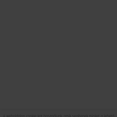
A weboldalon cookie-kat használunk, amik segítenek minket a lehető