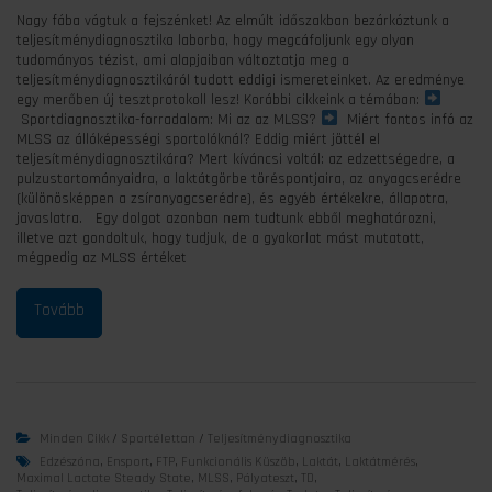
Nagy fába vágtuk a fejszénket! Az elmúlt időszakban bezárkóztunk a
teljesítménydiagnosztika laborba, hogy megcáfoljunk egy olyan
tudományos tézist, ami alapjaiban változtatja meg a
teljesítménydiagnosztikáról tudott eddigi ismereteinket. Az eredménye
egy merőben új tesztprotokoll lesz! Korábbi cikkeink a témában:
Sportdiagnosztika-forradalom: Mi az az MLSS?
Miért fontos infó az
MLSS az állóképességi sportolóknál? Eddig miért jöttél el
teljesítménydiagnosztikára? Mert kíváncsi voltál: az edzettségedre, a
pulzustartományaidra, a laktátgörbe töréspontjaira, az anyagcserédre
(különösképpen a zsíranyagcserédre), és egyéb értékekre, állapotra,
javaslatra. Egy dolgot azonban nem tudtunk ebből meghatározni,
illetve azt gondoltuk, hogy tudjuk, de a gyakorlat mást mutatott,
mégpedig az MLSS értéket
Minden Cikk
/
Sportélettan
/
Teljesítménydiagnosztika
Edzészóna
,
Ensport
,
FTP
,
Funkcionális Küszöb
,
Laktát
,
Laktátmérés
,
Maximal Lactate Steady State
,
MLSS
,
Pályateszt
,
TD
,