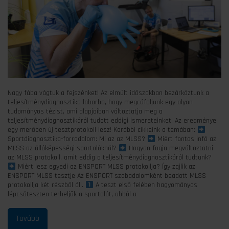
Nagy fába vágtuk a fejszénket! Az elmúlt időszakban bezárkóztunk a
teljesítménydiagnosztika laborba, hogy megcáfoljunk egy olyan
tudományos tézist, ami alapjaiban változtatja meg a
teljesítménydiagnosztikáról tudott eddigi ismereteinket. Az eredménye
egy merőben új tesztprotokoll lesz! Korábbi cikkeink a témában:
Sportdiagnosztika-forradalom: Mi az az MLSS?
Miért fontos infó az
MLSS az állóképességi sportolóknál?
Hogyan fogja megváltoztatni
az MLSS protokoll, amit eddig a teljesítménydiagnosztikáról tudtunk?
Miért lesz egyedi az ENSPORT MLSS protokollja? Így zajlik az
ENSPORT MLSS tesztje Az ENSPORT szabadalomként beadott MLSS
protokollja két részből áll.
A teszt első felében hagyományos
lépcsőteszten terheljük a sportolót, abból a