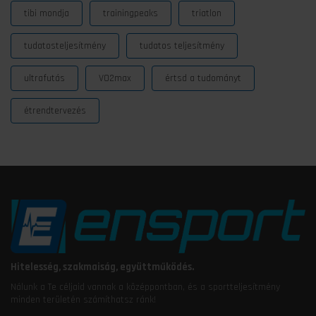
tibi mondja
trainingpeaks
triatlon
tudatosteljesítmény
tudatos teljesítmény
ultrafutás
VO2max
értsd a tudományt
étrendtervezés
Hitelesség, szakmaiság, együttműködés.
Nálunk a Te céljaid vannak a középpontban, és a sportteljesítmény
minden területén számíthatsz ránk!