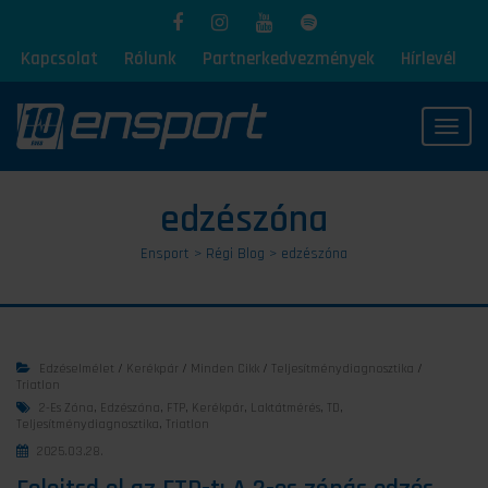
Kapcsolat
Rólunk
Partnerkedvezmények
Hírlevél
Toggl
edzészóna
Ensport
>
Régi Blog
>
edzészóna
Edzéselmélet
/
Kerékpár
/
Minden Cikk
/
Teljesítménydiagnosztika
/
Triatlon
2-Es Zóna
,
Edzészóna
,
FTP
,
Kerékpár
,
Laktátmérés
,
TD
,
Teljesítménydiagnosztika
,
Triatlon
2025.03.28.