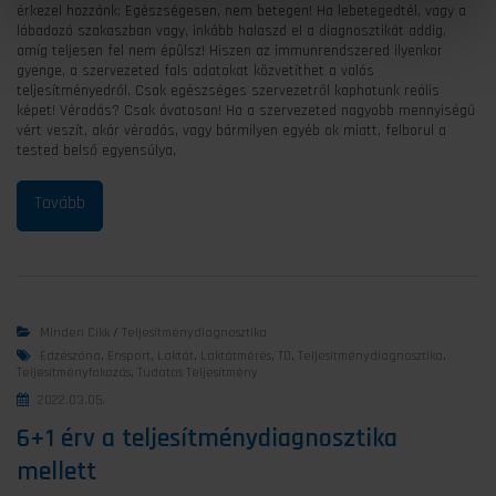
érkezel hozzánk: Egészségesen, nem betegen! Ha lebetegedtél, vagy a
lábadozó szakaszban vagy, inkább halaszd el a diagnosztikát addig,
amíg teljesen fel nem épülsz! Hiszen az immunrendszered ilyenkor
gyenge, a szervezeted fals adatokat közvetíthet a valós
teljesítményedről. Csak egészséges szervezetről kaphatunk reális
képet! Véradás? Csak óvatosan! Ha a szervezeted nagyobb mennyiségű
vért veszít, akár véradás, vagy bármilyen egyéb ok miatt, felborul a
tested belső egyensúlya,
Minden Cikk
/
Teljesítménydiagnosztika
Edzészóna
,
Ensport
,
Laktát
,
Laktátmérés
,
TD
,
Teljesítménydiagnosztika
,
Teljesítményfokozás
,
Tudatos Teljesítmény
2022.03.05.
6+1 érv a teljesítménydiagnosztika
mellett