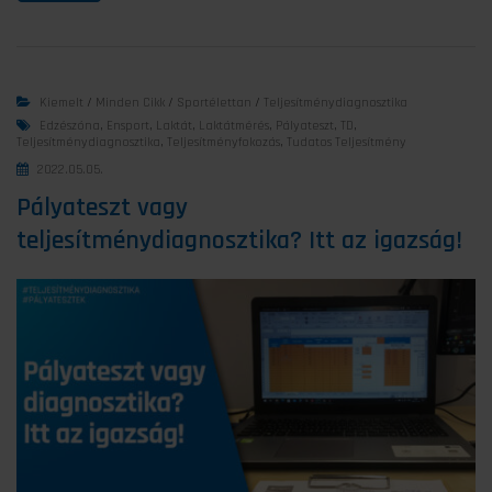
Kiemelt
/
Minden Cikk
/
Sportélettan
/
Teljesítménydiagnosztika
Edzészóna
,
Ensport
,
Laktát
,
Laktátmérés
,
Pályateszt
,
TD
,
Teljesítménydiagnosztika
,
Teljesítményfokozás
,
Tudatos Teljesítmény
2022.05.05.
Pályateszt vagy
teljesítménydiagnosztika? Itt az igazság!