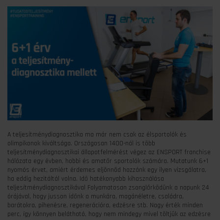
A teljesítménydiagnosztika ma már nem csak az élsportolók és
olimpikonok kiváltsága. Országosan 1400-nál is több
teljesítménydiagnosztikai állapotfelmérést végez az ENSPORT franchise
hálózata egy évben, hobbi és amatőr sportolók számára. Mutatunk 6+1
nyomós érvet, amiért érdemes eljönnöd hozzánk egy ilyen vizsgálatra,
ha eddig hezitáltál volna. Idő hatékonyabb kihasználása
teljesítménydiagnosztikával Folyamatosan zsonglőrködünk a napunk 24
órájával, hogy jusson időnk a munkára, magánéletre, családra,
barátokra, pihenésre, regenerációra, edzésre stb. Nagy érték minden
perc, így könnyen belátható, hogy nem mindegy mivel töltjük az edzésre