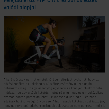
Felejtsd el az FTP-t: A 2-es zónás edzés
valódi alapjai
A kerékpárosok és triatlonisták körében elterjedt gyakorlat, hogy az
edzési zónákat a Funkcionális Küszöbteljesítmény (FTP) alapján
határozzák meg. Ez egy viszonylag egyszerű és könnyen alkalmazható
módszer, de egyre több kutatás mutat rá arra, hogy ez a megközelítés
számos ponton pontatlan lehet – különösen akkor, ha a 2-es zóna
edzések hatékonyságáról van szó. A legfrissebb kutatások azt igazolják,
hogy az FTP-alapú edzésintenzitások sok esetben nem pontosan fedik le