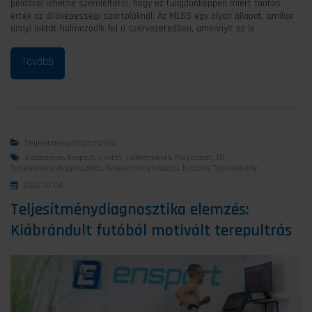
példával lehetne szemléltetni, hogy ez tulajdonképpen miért fontos
érték az állóképességi sportolóknál: Az MLSS egy olyan állapot, amikor
annyi laktát halmozódik fel a szervezetedben, amennyit az le
Teljesítménydiagnosztika
Edzészóna
,
Ensport
,
Laktát
,
Laktátmérés
,
Pályateszt
,
TD
,
Teljesítménydiagnosztika
,
Teljesítményfokozás
,
Tudatos Teljesítmény
2022.07.04.
Teljesítménydiagnosztika elemzés:
Kiábrándult futóból motivált terepultrás