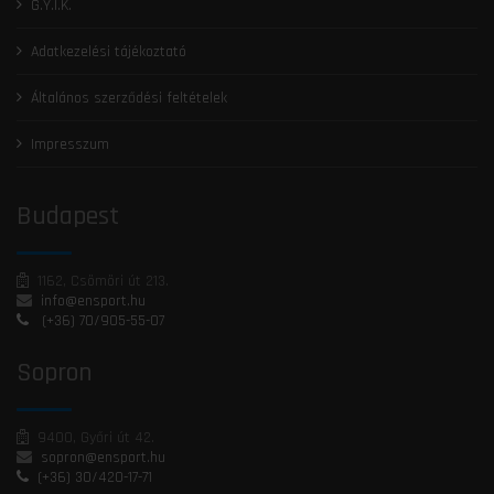
G.Y.I.K.
Adatkezelési tájékoztató
Általános szerződési feltételek
Impresszum
Budapest
1162, Csömöri út 213.
info@ensport.hu
(+36) 70/905-55-07
Sopron
9400, Győri út 42.
sopron@ensport.hu
(+36) 30/420-17-71