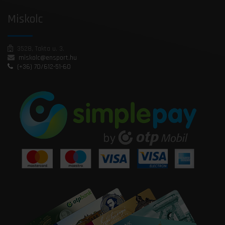
Miskolc
3528, Takta u. 3.
miskolc@ensport.hu
(+36) 70/612-51-60