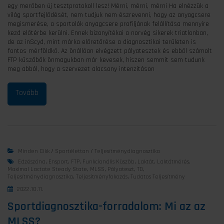
egy merőben új tesztprotokoll lesz! Mérni, mérni, mérni Ha elnézzük a
világ sportfejlődését, nem tudjuk nem észrevenni, hogy az anyagcsere
megismerése, a sportolók anyagcsere profiljának felállítása mennyire
kezd előtérbe kerülni. Ennek bizonyítékai a norvég sikerek triatlonban,
de az inScyd, mint márka előretörése a diagnosztikai területen is
fontos mérföldkő. Az önállóan elvégzett pályatesztek és ebből számolt
FTP küszöbök önmagukban már kevesek, hiszen semmit sem tudunk
meg abból, hogy a szervezet alacsony intenzitáson
Minden Cikk
/
Sportélettan
/
Teljesítménydiagnosztika
Edzészóna
,
Ensport
,
FTP
,
Funkcionális Küszöb
,
Laktát
,
Laktátmérés
,
Maximal Lactate Steady State
,
MLSS
,
Pályateszt
,
TD
,
Teljesítménydiagnosztika
,
Teljesítményfokozás
,
Tudatos Teljesítmény
2022.10.11.
Sportdiagnosztika-forradalom: Mi az az
MLSS?