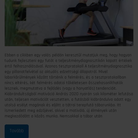
Ebben a cikkben egy valós példán keresztül mutatjuk meg, hogy hogyan
tudunk fejleszteni egy futót a teljesítménydiagnosztikán kapott értékek
értő felhasználásával. Azonos tesztprotokoll A teljesítménydiagnosztika
egy pillanatfelvétel az aktuális edzettségi állapotról. Mivel
laborkörülmények között történik a felmérés, és a tesztprotokollban
nincs eltérés, két felmérés adatai tökéletesen összehasonlíthatók
lesznek, megmutatva a fejlődés (vagy a hanyatlás) tendenciáit.
Kiábrándultságból motiváció András 2020 nyarán sok kilométer lefutása
után, teljesen motivációt vesztetten, a futásból kiábrándulva adott egy
utolsó esélyt magának és eljött a tátrai terepfutó táborunkba. Itt
ismerkedett meg edzőjével, akivel a motiváló, új élmények után
megkezdődött a közös munka. Nemsokkal a tábor után