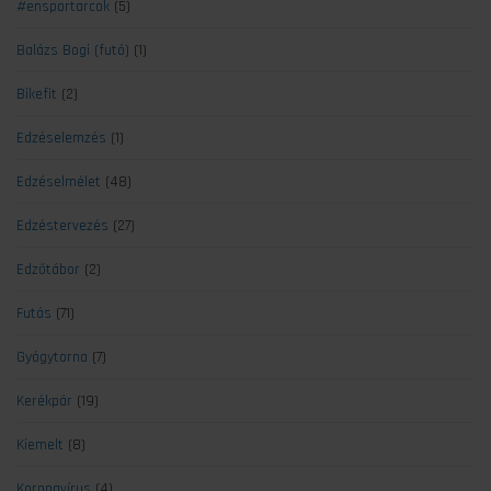
#ensportarcok
(5)
Balázs Bogi (futó)
(1)
Bikefit
(2)
Edzéselemzés
(1)
Edzéselmélet
(48)
Edzéstervezés
(27)
Edzőtábor
(2)
Futás
(71)
Gyógytorna
(7)
Kerékpár
(19)
Kiemelt
(8)
Koronavírus
(4)