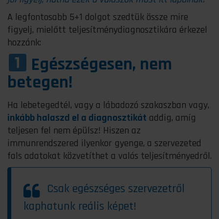
A legfontosabb 5+1 dolgot szedtük össze mire
figyelj, mielőtt teljesítménydiagnosztikára érkezel
hozzánk:
E
gészségesen, nem
betegen!
Ha lebetegedtél, vagy a lábadozó szakaszban vagy,
inkább halaszd el a diagnosztikát
addig, amíg
teljesen fel nem épülsz! Hiszen az
immunrendszered ilyenkor gyenge, a szervezeted
fals adatokat közvetíthet a valós teljesítményedről.
Csak egészséges szervezetről
kaphatunk reális képet!