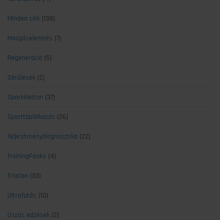
Minden cikk
(139)
Mozgáselemzés
(7)
Regeneráció
(5)
Sérülések
(2)
Sportélettan
(37)
Sporttáplálkozás
(26)
Teljesítménydiagnosztika
(22)
TrainingPeaks
(4)
Triatlon
(33)
Ultrafutás
(10)
Úszás edzések
(2)