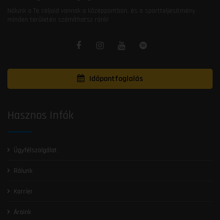
Nálunk a Te céljaid vannak a középpontban, és a sportteljesítmény
minden területén számíthatsz ránk!
Időpontfoglalás
Hasznos Infók
Ügyfélszolgálat
Rólunk
Karrier
Áraink