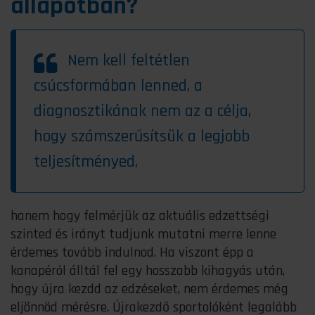
állapotban?
Nem kell feltétlen
csúcsformában lenned, a
diagnosztikának nem az a célja,
hogy számszerűsítsük a legjobb
teljesítményed,
hanem hogy felmérjük az aktuális edzettségi
szinted és irányt tudjunk mutatni merre lenne
érdemes tovább indulnod. Ha viszont épp a
kanapéról álltál fel egy hosszabb kihagyás után,
hogy újra kezdd az edzéseket, nem érdemes még
eljönnöd mérésre. Újrakezdő sportolóként legalább