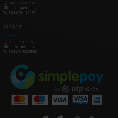
9400, Győri út 42.
sopron@ensport.hu
(+36) 30/420-17-71
Miskolc
3528, Takta u. 3.
miskolc@ensport.hu
(+36) 70/612-51-60