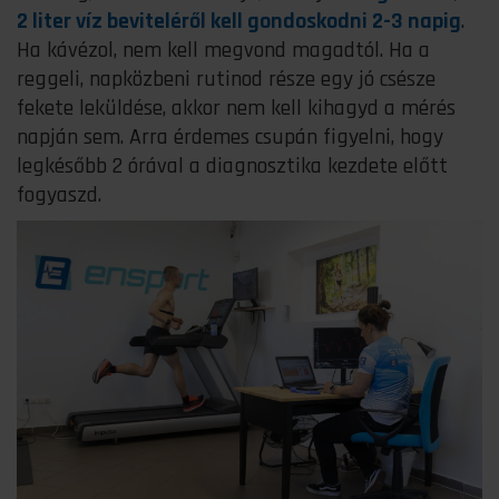
2 liter víz beviteléről kell gondoskodni 2-3 napig
.
Ha kávézol, nem kell megvond magadtól. Ha a
reggeli, napközbeni rutinod része egy jó csésze
fekete leküldése, akkor nem kell kihagyd a mérés
napján sem. Arra érdemes csupán figyelni, hogy
legkésőbb 2 órával a diagnosztika kezdete előtt
fogyaszd.