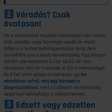
Véradás? Csak
óvatosan!
Ha a szervezeted nagyobb mennyiségű vért veszít,
akár véradás, vagy bármilyen egyéb ok miatt,
felborul a tested belső egyensúlya, amíg nem
termelődik újra a kieső vérmennyiség. Egy átlagos
felnőtt szervezetében 5 liter körüli vér van,
véradáson 450 ml-t vesznek le. Ezt a mennyiséget
kb 4 hét alatt pótolja a szervezet, így
ha
véradáson voltál, várj egy hónapot a
diagnosztikával
, mert a csökkent vérmennyiség
negatívan befolyásolja a teljesítményed.
Edzett vagy edzetlen