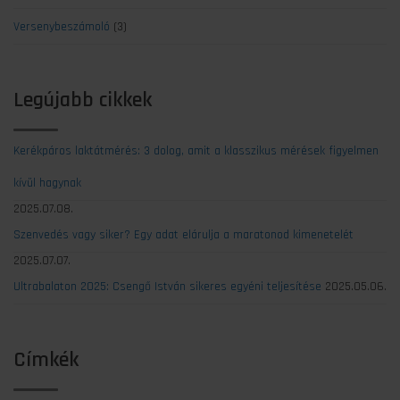
Versenybeszámoló
(3)
Legújabb cikkek
Kerékpáros laktátmérés: 3 dolog, amit a klasszikus mérések figyelmen
kívül hagynak
2025.07.08.
Szenvedés vagy siker? Egy adat elárulja a maratonod kimenetelét
2025.07.07.
Ultrabalaton 2025: Csengő István sikeres egyéni teljesítése
2025.05.06.
Címkék