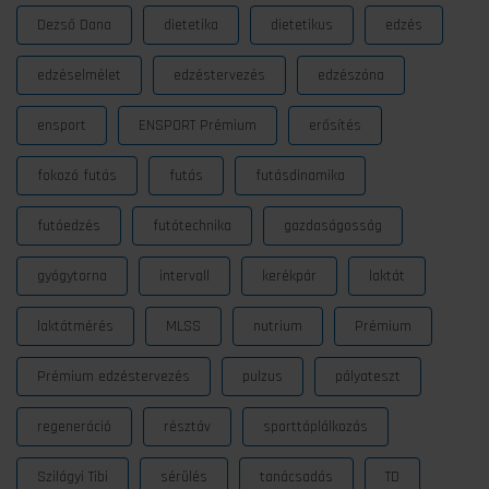
Dezső Dana
dietetika
dietetikus
edzés
edzéselmélet
edzéstervezés
edzészóna
ensport
ENSPORT Prémium
erősítés
fokozó futás
futás
futásdinamika
futóedzés
futótechnika
gazdaságosság
gyógytorna
intervall
kerékpár
laktát
laktátmérés
MLSS
nutrium
Prémium
Prémium edzéstervezés
pulzus
pályateszt
regeneráció
résztáv
sporttáplálkozás
Szilágyi Tibi
sérülés
tanácsadás
TD