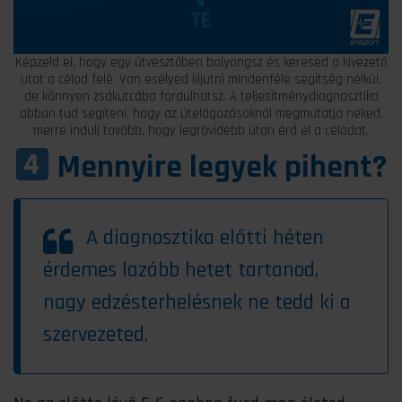
Képzeld el, hogy egy útvesztőben bolyongsz és keresed a kivezető
utat a célod felé. Van esélyed kijutni mindenféle segítség nélkül,
de könnyen zsákutcába fordulhatsz. A teljesítménydiagnosztika
abban tud segíteni, hogy az útelágazásoknál megmutatja neked,
merre indulj tovább, hogy legrövidebb úton érd el a célodat.
Mennyire legyek pihent?
A diagnosztika előtti héten
érdemes lazább hetet tartanod,
nagy edzésterhelésnek ne tedd ki a
szervezeted.