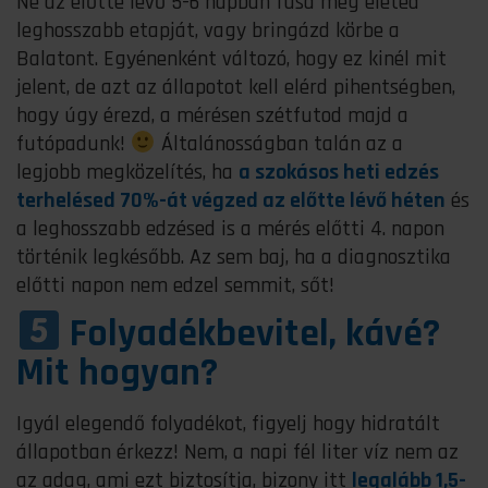
Ne az előtte lévő 5-6 napban fusd meg életed
leghosszabb etapját, vagy bringázd körbe a
Balatont. Egyénenként változó, hogy ez kinél mit
jelent, de azt az állapotot kell elérd pihentségben,
hogy úgy érezd, a mérésen szétfutod majd a
futópadunk!
Általánosságban talán az a
legjobb megközelítés, ha
a szokásos heti edzés
terhelésed 70%-át végzed az előtte lévő héten
és
a leghosszabb edzésed is a mérés előtti 4. napon
történik legkésőbb. Az sem baj, ha a diagnosztika
előtti napon nem edzel semmit, sőt!
Folyadékbevitel, kávé?
Mit hogyan?
Igyál elegendő folyadékot, figyelj hogy hidratált
állapotban érkezz! Nem, a napi fél liter víz nem az
az adag, ami ezt biztosítja, bizony itt
legalább 1,5-