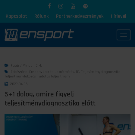
Kapcsolat
Rólunk
Partnerkedvezmények
Hírlevél
Toggl
Futás
/
Minden Cikk
Edzészóna
,
Ensport
,
Laktát
,
Laktátmérés
,
TD
,
Teljesítménydiagnosztika
,
Teljesítményfokozás
,
Tudatos Teljesítmény
2022.04.05.
5+1 dolog, amire figyelj
teljesítménydiagnosztika előtt