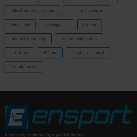
teljesítménydiagnosztika
teljesítményfokozás
tibi mondja
trainingpeaks
triatlon
tudatosteljesítmény
tudatos teljesítmény
ultrafutás
VO2max
értsd a tudományt
étrendtervezés
Hitelesség, szakmaiság, együttműködés.