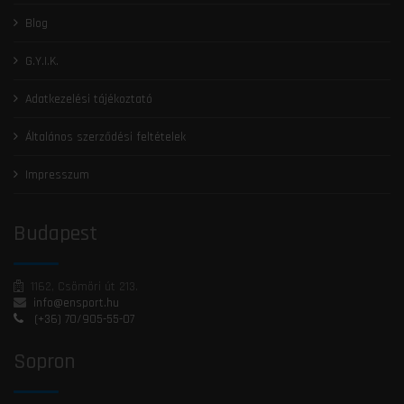
Blog
G.Y.I.K.
Adatkezelési tájékoztató
Általános szerződési feltételek
Impresszum
Budapest
1162, Csömöri út 213.
info@ensport.hu
(+36) 70/905-55-07
Sopron