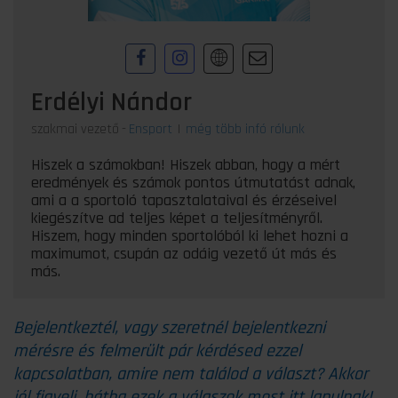
Erdélyi Nándor
szakmai vezető
-
Ensport
|
még több infó rólunk
Hiszek a számokban! Hiszek abban, hogy a mért
eredmények és számok pontos útmutatást adnak,
ami a a sportoló tapasztalataival és érzéseivel
kiegészítve ad teljes képet a teljesítményről.
Hiszem, hogy minden sportolóból ki lehet hozni a
maximumot, csupán az odáig vezető út más és
más.
Bejelentkeztél, vagy szeretnél bejelentkezni
mérésre és felmerült pár kérdésed ezzel
kapcsolatban, amire nem találod a választ? Akkor
jól figyelj, hátha ezek a válaszok most itt lapulnak!