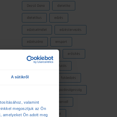
Dezső Dana
dietetika
dietetikus
edzés
edzéselmélet
edzéstervezés
edzészóna
ensport
ál. Ha
ENSPORT Prémium
erősítés
psz
fokozó futás
futás
A sütikről
futásdinamika
futóedzés
futótechnika
gazdaságosság
gyógytorna
intervall
tosításához, valamint
einkkel megosztjuk az Ön
kerékpár
laktát
l, amelyeket Ön adott meg