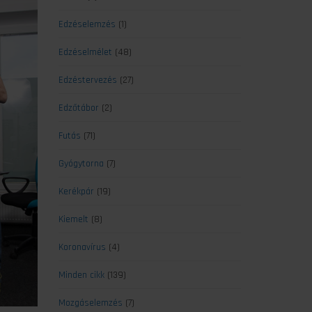
Edzéselemzés
(1)
Edzéselmélet
(48)
Edzéstervezés
(27)
Edzőtábor
(2)
Futás
(71)
Gyógytorna
(7)
Kerékpár
(19)
Kiemelt
(8)
Koronavírus
(4)
Minden cikk
(139)
Mozgáselemzés
(7)