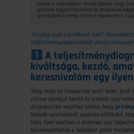
Hiszek a számokban! Hiszek abban, hogy a 
sportoló tapasztalataival és érzéseivel kieg
sportolóból ki lehet hozni a maximumot, cs
Tényleg csak a profiknak való? Pénzkidobá
teljesítménydiagnosztikát övező mítoszokró
A teljesítménydiagno
kiváltsága, kezdő, am
keresnivalóm egy ilyen
Tény, hogy az Ensportnál profi labor, prof
szívvel ajánljuk kezdő és amatőr sportolókn
diagnosztika segíthet abban, hogy
jó irány
Haladó sportolóknál gyakran előfordul, ho
hiba. Ilyen esetben is érdemes egy teljesí
beazonosíthatók a fejlődést gátló terület