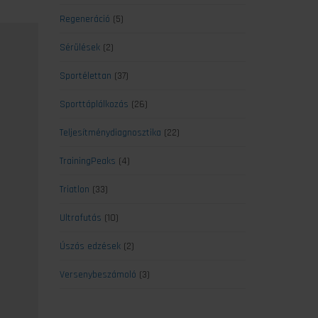
Regeneráció
(5)
Sérülések
(2)
Sportélettan
(37)
Sporttáplálkozás
(26)
Teljesítménydiagnosztika
(22)
TrainingPeaks
(4)
Triatlon
(33)
Ultrafutás
(10)
Úszás edzések
(2)
Versenybeszámoló
(3)