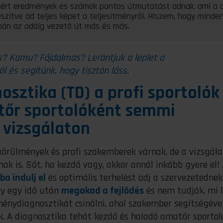
mért eredmények és számok pontos útmutatást adnak, ami a 
észítve ad teljes képet a teljesítményről. Hiszem, hogy minde
upán az odáig vezető út más és más.
s? Kamu? Fájdalmas? Lerántjuk a leplet a
l és segítünk, hogy tisztán láss.
sztika (TD) a profi sportolók
atőr sportolóként semmi
 vizsgálaton
i körülmények és profi szakemberek várnak, de a vizsgála
ak is. Sőt, ha kezdő vagy, akkor annál inkább gyere el!
ba indulj el
és optimális terhelést adj a szervezetednek
gy egy idő után
megakad a fejlődés
és nem tudják, mi 
tménydiagnosztikát csinálni, ahol szakember segítségéve
ek. A diagnosztika tehát kezdő és haladó amatőr sportol