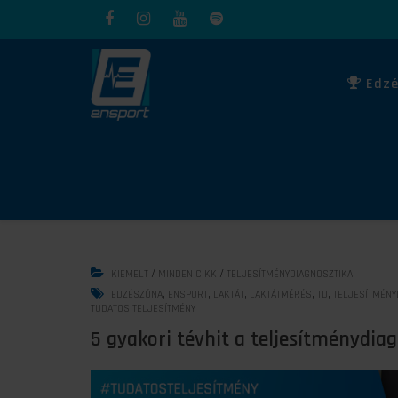
Edzé
/
/
KIEMELT
MINDEN CIKK
TELJESÍTMÉNYDIAGNOSZTIKA
,
,
,
,
,
EDZÉSZÓNA
ENSPORT
LAKTÁT
LAKTÁTMÉRÉS
TD
TELJESÍTMÉNY
TUDATOS TELJESÍTMÉNY
5 gyakori tévhit a teljesítménydia