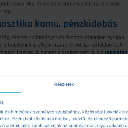
 profi szakember fogja az eredményeidet részletesen
i fog.
nosztika kamu, pénzkidobás
utság, hanem tudományos és élettani alapokon nyugvó
, olimpikonok is alkalmazzák itthon és külföldön is. A
érést fizeted ki, hanem a szakembert is, aki r
észletes
s rávilágít olyan összefüggésekre, amikre nem is gondolt
ódváltás előtt állsz, akkor egy olyan komplex képet ka
d elérésében
.
Részletek
ál
mak és hirdetések személyre szabásához, közösségi funkciók biz
hez. Ezenkívül közösségi média-, hirdető- és elemező partner
zó adatait, akik kombinálhatják az adatokat más olyan adatokka