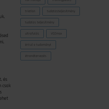
tibi mondja
trainingpeaks
triatlon
tudatosteljesítmény
uk,
tudatos teljesítmény
ultrafutás
VO2max
ésed
ni,
értsd a tudományt
étrendtervezés
, és
m csak
s
lehet