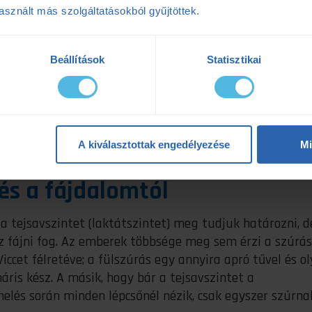
sznált más szolgáltatásokból gyűjtöttek.
Beállítások
Statisztikai
A kiválasztottak engedélyezése
Mi
és a fájdalomtól
 a tejsavszintet (laktátszintet) meg tudjuk határozni, d
z fájni fog. Az emberek többsége meg sem érzi a szúrást
 Viccet félretéve; a fülszúrás egy annyira apró tűvel és o
áris kész. A másik, hogy bár a tejsavszintet a
helés során minden lépcsőnél nézik, csak egyszer szúrn