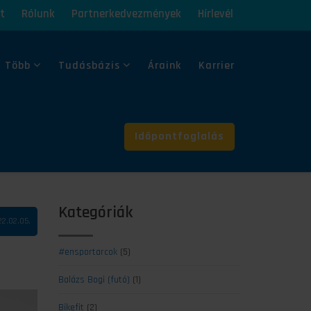
t
Rólunk
Partnerkedvezmények
Hírlevél
 Több
Tudásbázis
Áraink
Karrier
Időpontfoglalás
Kategóriák
2.02.05.
#ensportarcok
(5)
Balázs Bogi (futó)
(1)
Bikefit
(2)