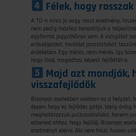
Félek, hogy rossza
A TD-n nincs jó vagy rossz eredmény, hisze
nem pedig máshoz hasonlítjuk a teljesítmé
egyforma jegyzőkönyv sem. A vizsgálat s
erősségeidet, továbbá javaslatokat teszü
érdekében. Egy mérés, nem mérés, így bizo
hogy lásd, magadhoz képest fejlődtél-e.
Majd azt mondják, h
visszafejlődök
Bizonyos esetekben valóban az a helyzet, h
éppen, hogy ez fejlődés gátja. Ideig-óráig 
meghatározzuk pulzuszónáidat, hanem java
edzened ahhoz, hogy fejlődj. Bizonyos ese
eredményt elérni. Aki nem hiszi, fusson ut