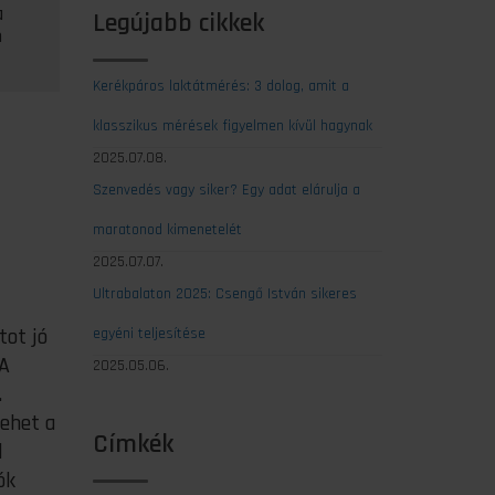
a
Legújabb cikkek
n
Kerékpáros laktátmérés: 3 dolog, amit a
klasszikus mérések figyelmen kívül hagynak
2025.07.08.
Szenvedés vagy siker? Egy adat elárulja a
maratonod kimenetelét
2025.07.07.
Ultrabalaton 2025: Csengő István sikeres
tot jó
egyéni teljesítése
 A
2025.05.06.
.
lehet a
Címkék
l
ók