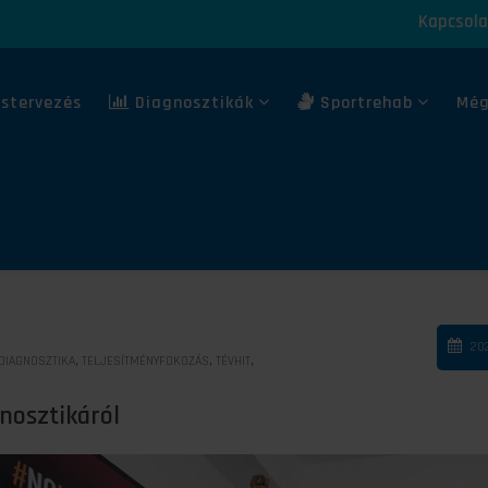
Kapcsola
stervezés
Diagnosztikák
Sportrehab
Még
202
,
,
,
DIAGNOSZTIKA
TELJESÍTMÉNYFOKOZÁS
TÉVHIT
gnosztikáról