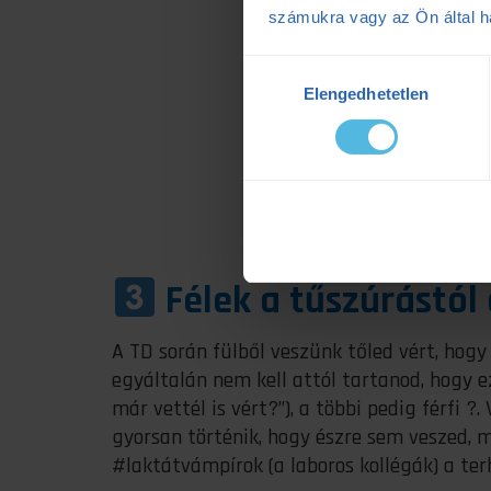
számukra vagy az Ön által ha
Hozzájárulás
Elengedhetetlen
kiválasztása
Félek a tűszúrástól 
A TD során fülből veszünk tőled vért, hogy
egyáltalán nem kell attól tartanod, hogy e
már vettél is vért?”), a többi pedig férfi ?.
gyorsan történik, hogy észre sem veszed, m
#laktátvámpírok (a laboros kollégák) a ter