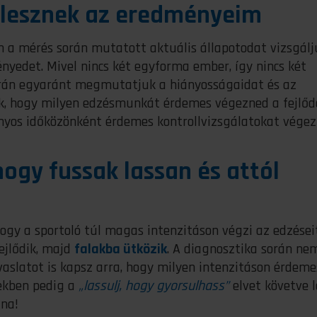
k lesznek az eredményeim
n a mérés során mutatott aktuális állapotodat vizsgálj
nyedet. Mivel nincs két egyforma ember, így nincs két
orán egyaránt megmutatjuk a hiányosságaidat és az
nk, hogy milyen edzésmunkát érdemes végezned a fejlőd
nyos időközönként érdemes kontrollvizsgálatokat végez
ogy fussak lassan és attól
ogy a sportoló túl magas intenzitáson végzi az edzéseit
fejlődik, majd
falakba ütközik
. A diagnosztika során ne
slatot is kapsz arra, hogy milyen intenzitáson érdeme
tekben pedig a
„lassulj, hogy gyorsulhass”
elvet követve 
ána!