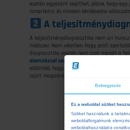
esetén egyaránt segíthet, pláne, hogy egy
ismertetni, és minden kérdésedre válaszoln
A teljesítménydiag
A teljesítménydiagnosztika nem úri hunc
módszer. Nem véletlen, hogy profi sportolók
diagnosztika esetén nem csak magát a felm
elemzéssel segíti a további munkádat
, é
eldöntöd, hogy tudatosan edzel, vagy életm
saját magadról, ami
segíteni fog a céljai
Beleegyezés
Ez a weboldal sütiket haszn
Sütiket használunk a tartal
weboldalforgalmunk elemzésé
weboldalhasználatra vonatko