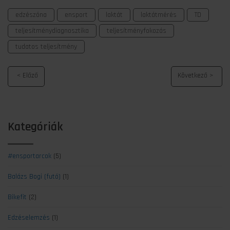
edzészóna
ensport
laktát
laktátmérés
TD
teljesítménydiagnosztika
teljesítményfokozás
tudatos teljesítmény
Kategóriák
#ensportarcok
(5)
Balázs Bogi (futó)
(1)
Bikefit
(2)
Edzéselemzés
(1)