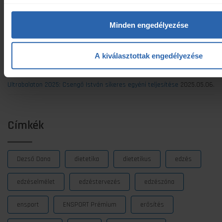
Kerékpáros laktátmérés: 3 dolog, amit a klasszikus mérések figyelmen
Minden engedélyezése
kívül hagynak
2025.07.08.
A kiválasztottak engedélyezése
Szenvedés vagy siker? Egy adat elárulja a maratonod kimenetelét
2025.07.07.
Ultrabalaton 2025: Csengő István sikeres egyéni teljesítése
2025.05.06.
Címkék
Dezső Dana
dietetika
dietetikus
edzés
edzéselmélet
edzéstervezés
edzészóna
ensport
ENSPORT Prémium
erősítés