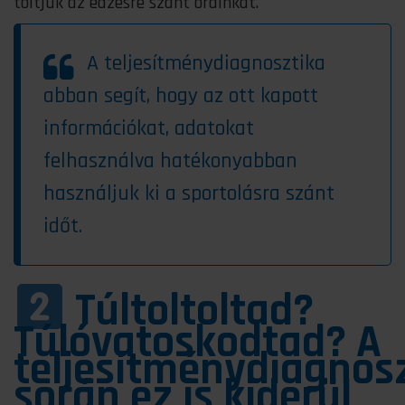
töltjük az edzésre szánt óráinkat.
A
teljesítménydiagnosztika
abban segít, hogy az ott kapott
információkat, adatokat
felhasználva hatékonyabban
használjuk ki a sportolásra szánt
időt.
Túltoltoltad?
Túlóvatoskodtad? A
teljesítménydiagnos
során ez is kiderül