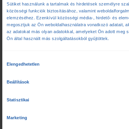
Sérülések
(2)
Sütiket használunk a tartalmak és hirdetések személyre sz
közösségi funkciók biztosításához, valamint weboldalforgal
Sportélettan
(37)
elemzéséhez. Ezenkívül közösségi média-, hirdető- és elem
megosztjuk az Ön weboldalhasználatra vonatkozó adatait, a
Sporttáplálkozás
(26)
az adatokat más olyan adatokkal, amelyeket Ön adott meg 
Teljesítménydiagnosztika
(22)
Ön által használt más szolgáltatásokból gyűjtöttek.
TrainingPeaks
(4)
Hozzájárulás
Triatlon
(33)
Elengedhetetlen
kiválasztása
Ultrafutás
(10)
Beállítások
Úszás edzések
(2)
Versenybeszámoló
(3)
Statisztikai
Legújabb cikkek
Marketing