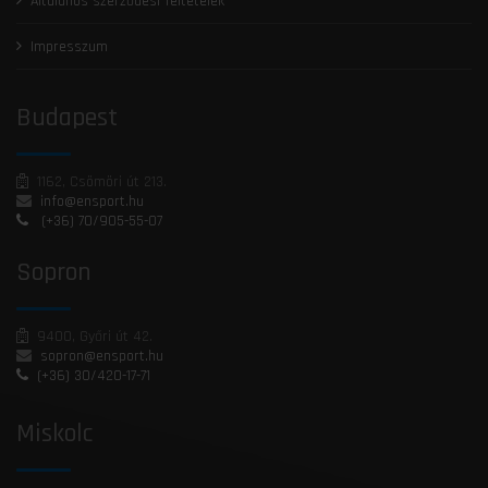
Általános szerződési feltételek
Impresszum
Budapest
1162, Csömöri út 213.
info@ensport.hu
(+36) 70/905-55-07
Sopron
9400, Győri út 42.
sopron@ensport.hu
(+36) 30/420-17-71
Miskolc