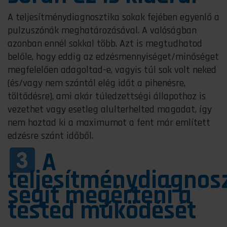
A teljesítménydiagnosztika sokak fejében egyenlő a
pulzuszónák meghatározásával. A valóságban
azonban ennél sokkal több. Azt is megtudhatod
belőle, hogy eddig az edzésmennyiséget/minőséget
megfelelően adagoltad-e, vagyis túl sok volt neked
(és/vagy nem szántál elég időt a pihenésre,
töltődésre), ami akár túledzettségi állapothoz is
vezethet vagy esetleg alulterhelted magadat, így
nem hoztad ki a maximumot a fent már említett
edzésre szánt időből.
A
teljesítménydiagnos
s
egít megérteni a
tested működését