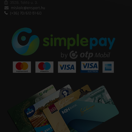
3528, Takta u. 3.
miskolc@ensport.hu
(+36) 70/612-51-60