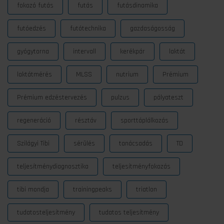
fokozó futás
futás
futásdinamika
futóedzés
futótechnika
gazdaságosság
gyógytorna
intervall
kerékpár
laktát
laktátmérés
MLSS
nutrium
Prémium
Prémium edzéstervezés
pulzus
pályateszt
regeneráció
résztáv
sporttáplálkozás
Szilágyi Tibi
sérülés
tanácsadás
TD
teljesítménydiagnosztika
teljesítményfokozás
tibi mondja
trainingpeaks
triatlon
tudatosteljesítmény
tudatos teljesítmény