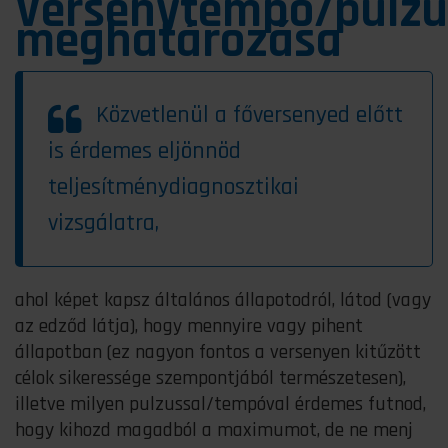
Versenytempó/pulzu
meghatározása
Közvetlenül a főversenyed előtt
is érdemes eljönnöd
teljesítménydiagnosztikai
vizsgálatra,
ahol képet kapsz általános állapotodról, látod (vagy
az edződ látja), hogy mennyire vagy pihent
állapotban (ez nagyon fontos a versenyen kitűzött
célok sikeressége szempontjából természetesen),
illetve milyen pulzussal/tempóval érdemes futnod,
hogy kihozd magadból a maximumot, de ne menj