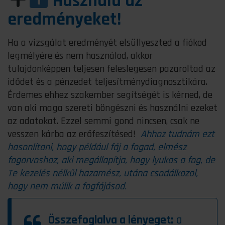
Használd az
eredményeket!
Ha a vizsgálat eredményét elsüllyeszted a fiókod
legmélyére és nem használod, akkor
tulajdonképpen teljesen feleslegesen pazaroltad az
idődet és a pénzedet teljesítménydiagnosztikára.
Érdemes ehhez szakember segítségét is kérned, de
van aki maga szereti böngészni és használni ezeket
az adatokat. Ezzel semmi gond nincsen, csak ne
vesszen kárba az erőfeszítésed!
Ahhoz tudnám ezt
hasonlítani, hogy például fáj a fogad, elmész
fogorvoshoz, aki megállapítja, hogy lyukas a fog, de
Te kezelés nélkül hazamész, utána csodálkozol,
hogy nem múlik a fogfájásod.
Összefoglalva a lényeget:
a