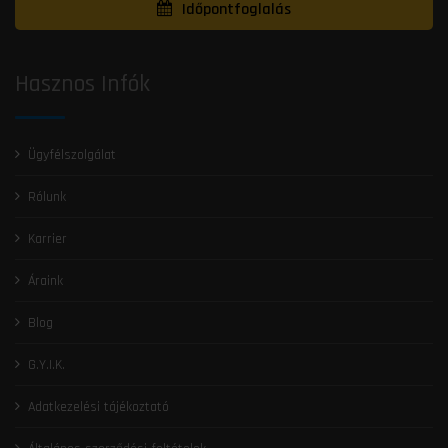
Időpontfoglalás
Hasznos Infók
Ügyfélszolgálat
Rólunk
Karrier
Áraink
Blog
G.Y.I.K.
Adatkezelési tájékoztató