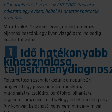
állapotfelmérést végez az ENSPORT franchise
hálózata egy évben, hobbi és amatőr sportolók
számára.
Mutatunk 6+1 nyomós érvet, amiért érdemes
eljönnöd hozzánk egy ilyen vizsgálatra, ha eddig
hezitáltál volna.
Idő hatékonyabb
kihasználása
teljesítménydiagnos
Folyamatosan zsonglőrködünk a napunk 24
órájával, hogy jusson időnk a munkára,
magánéletre, családra, barátokra, pihenésre,
regenerációra, edzésre stb. Nagy érték minden perc,
így könnyen belátható, hogy nem mindegy mivel