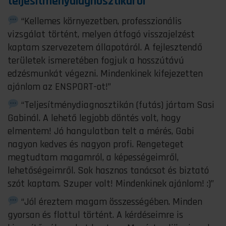
teljesítménydiagnosztikáról
“Kellemes környezetben, professzionális
vizsgálat történt, melyen átfogó visszajelzést
kaptam szervezetem állapotáról. A fejlesztendő
területek ismeretében fogjuk a hosszútávú
edzésmunkát végezni. Mindenkinek kifejezetten
ajánlom az ENSPORT-ot!”
“Teljesítménydiagnosztikán (futás) jártam Sasi
Gabinál. A lehető legjobb döntés volt, hogy
elmentem! Jó hangulatban telt a mérés, Gabi
nagyon kedves és nagyon profi. Rengeteget
megtudtam magamról, a képességeimről,
lehetőségeimről. Sok hasznos tanácsot és biztató
szót kaptam. Szuper volt! Mindenkinek ajánlom! :)”
“Jól éreztem magam összességében. Minden
gyorsan és flottul történt. A kérdéseimre is