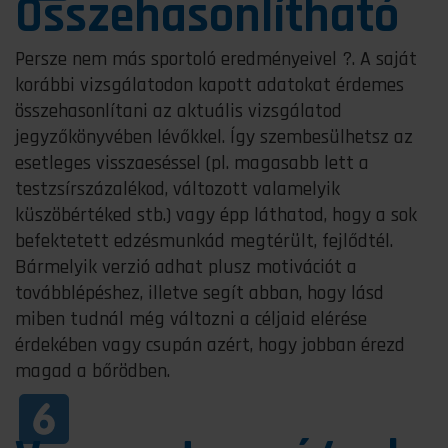
Összehasonlítható
Persze nem más sportoló eredményeivel
?
. A saját
korábbi vizsgálatodon kapott adatokat érdemes
összehasonlítani az aktuális vizsgálatod
jegyzőkönyvében lévőkkel. Így szembesülhetsz az
esetleges visszaeséssel (pl. magasabb lett a
testzsírszázalékod, változott valamelyik
küszöbértéked stb.) vagy épp láthatod, hogy a sok
befektetett edzésmunkád megtérült, fejlődtél.
Bármelyik verzió adhat plusz motivációt a
továbblépéshez, illetve segít abban, hogy lásd
miben tudnál még változni a céljaid elérése
érdekében vagy csupán azért, hogy jobban érezd
magad a bőrödben.