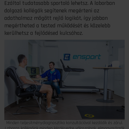
Ezáltal tudatosabb sportoló lehetsz. A laborban
dolgozó kollégák segítenek megérteni az
adathalmaz mögött rejlő logikát, így jobban
megértheted a tested működését és közelebb
kerülhetsz a fejlődésed kulcsához.
Minden teljesítménydiagnosztika konzultációval kezdődik és zárul.
Laboros kollégáink minden kérdésedre válaszolnak, elmagyarázzák