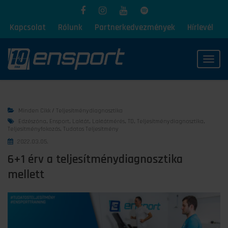
Kapcsolat
Rólunk
Partnerkedvezmények
Hírlevél
Toggl
Minden Cikk
/
Teljesítménydiagnosztika
Edzészóna
,
Ensport
,
Laktát
,
Laktátmérés
,
TD
,
Teljesítménydiagnosztika
,
Teljesítményfokozás
,
Tudatos Teljesítmény
2022.03.05.
6+1 érv a teljesítménydiagnosztika
mellett