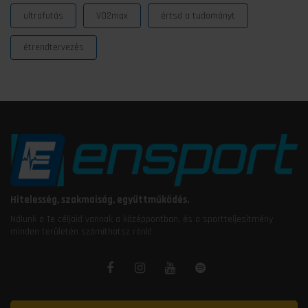
ultrafutás
VO2max
értsd a tudományt
étrendtervezés
Hitelesség, szakmaiság, együttműködés.
Nálunk a Te céljaid vannak a középpontban, és a sportteljesítmény
minden területén számíthatsz ránk!