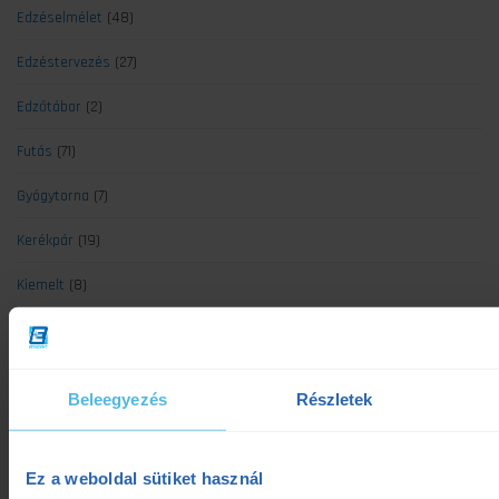
Edzéselmélet
(48)
Edzéstervezés
(27)
Edzőtábor
(2)
Futás
(71)
Gyógytorna
(7)
Kerékpár
(19)
Kiemelt
(8)
Koronavírus
(4)
Minden cikk
(139)
Beleegyezés
Részletek
Mozgáselemzés
(7)
Regeneráció
(5)
Ez a weboldal sütiket használ