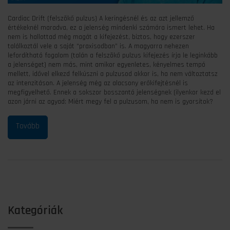
Cardiac Drift (felszökő pulzus) A keringésnél és az azt jellemző
értékeknél maradva, ez a jelenség mindenki számára ismert lehet. Ha
nem is hallottad még magát a kifejezést, biztos, hogy ezerszer
találkoztál vele a saját “praxisodban” is. A magyarra nehezen
lefordítható fogalom (talán a felszökő pulzus kifejezés írja le leginkább
a jelenséget) nem más, mint amikor egyenletes, kényelmes tempó
mellett, idővel elkezd felkúszni a pulzusod akkor is, ha nem változtatsz
az intenzitáson. A jelenség még az alacsony erőkifejtésnél is
megfigyelhető. Ennek a sokszor bosszantó jelenségnek (ilyenkor kezd el
azon járni az agyad: Miért megy fel a pulzusom, ha nem is gyorsítok?
Kategóriák