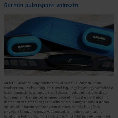
Garmin pulzuspánt-választó
Ha futó- kerékpár- vagy triatlonedzővel szeretnél dolgozni online
rendszerben, az első dolog, amit kérni fog, hogy legyen egy sportórád a
hozzá kompatibilis pulzuspánttal. Sokszor megkapjuk azt a kérdést,
hogy mégis milyen pántot érdemes vásárolni? Ezzel a cikkel ebben a
döntésben szeretnénk segíteni. Több márka is megtalálható a piacon,
melyek közül három sportóra (nem okosóra, az más kategória!)
emelkedik ki igazán a mezőnyből, melyekről minden bizonnyal már
hallottál: a Polar, a Suunto és a Garmin. Mi utóbbit javasoljuk mindenki