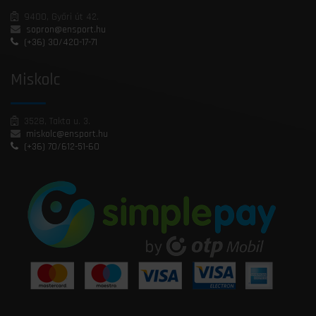
9400, Győri út 42.
sopron@ensport.hu
(+36) 30/420-17-71
Miskolc
3528, Takta u. 3.
miskolc@ensport.hu
(+36) 70/612-51-60