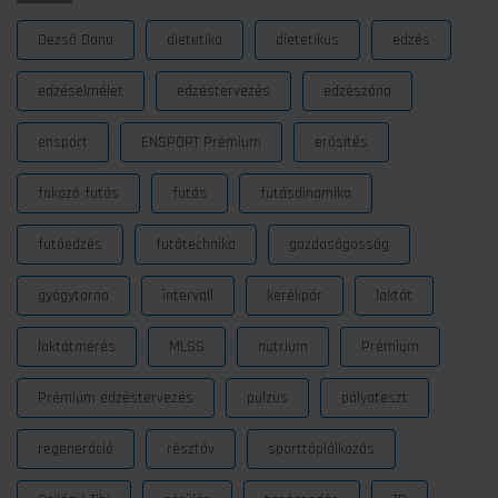
Dezső Dana
dietetika
dietetikus
edzés
edzéselmélet
edzéstervezés
edzészóna
ensport
ENSPORT Prémium
erősítés
fokozó futás
futás
futásdinamika
futóedzés
futótechnika
gazdaságosság
gyógytorna
intervall
kerékpár
laktát
laktátmérés
MLSS
nutrium
Prémium
Prémium edzéstervezés
pulzus
pályateszt
regeneráció
résztáv
sporttáplálkozás