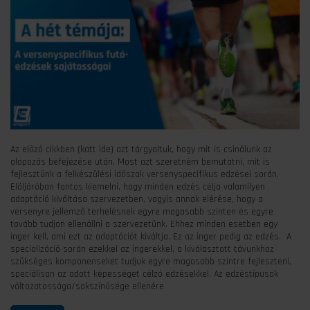
Az előző cikkben (katt ide) azt tárgyaltuk, hogy mit is csinálunk az
alapozás befejezése után. Most azt szeretném bemutatni, mit is
fejlesztünk a felkészülési időszak versenyspecifikus edzései során.
Elöljáróban fontos kiemelni, hogy minden edzés célja valamilyen
adaptáció kiváltása szervezetben, vagyis annak elérése, hogy a
versenyre jellemző terhelésnek egyre magasabb szinten és egyre
tovább tudjon ellenállni a szervezetünk. Ehhez minden esetben egy
inger kell, ami ezt az adaptációt kiváltja. Ez az inger pedig az edzés. A
specializáció során ezekkel az ingerekkel, a kiválasztott távunkhoz
szükséges komponenseket tudjuk egyre magasabb szintre fejleszteni,
speciálisan az adott képességet célzó edzésekkel. Az edzéstípusok
változatossága/sokszínűsége ellenére