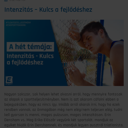
Intenzitás – Kulcs a fejlődéshez
Nagyon sokszor, sok helyen lehet olvasni arról, hogy mennyire fontosak
az alapok a sportteljesítményben. Nem is azt akarom cáfolni ebben a
bejegyzésben, hogy ez nincs így. Inkább arról akarok írni, hogy ha ezek
rendben vannak, az önmagában még nem elég/nem teljesen elég, tudni
kell gyorsan is menni, magas pulzuson, magas intenzitáson. Erin
Densham vs. Mag Erika Először vegyünk két sportolót, mondjuk az
egyiket hívják Erin Denshamnek, és mondjuk legyen ausztrál triatlonista,