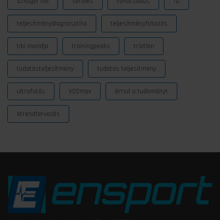
Szilágyi Tibi
sérülés
tanácsadás
TD
teljesítménydiagnosztika
teljesítményfokozás
tibi mondja
trainingpeaks
triatlon
tudatosteljesítmény
tudatos teljesítmény
ultrafutás
VO2max
értsd a tudományt
étrendtervezés