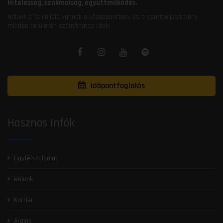
Hitelesség, szakmaiság, együttműködés.
Nálunk a Te céljaid vannak a középpontban, és a sportteljesítmény
minden területén számíthatsz ránk!
Időpontfoglalás
Hasznos Infók
Ügyfélszolgálat
Rólunk
Karrier
Áraink