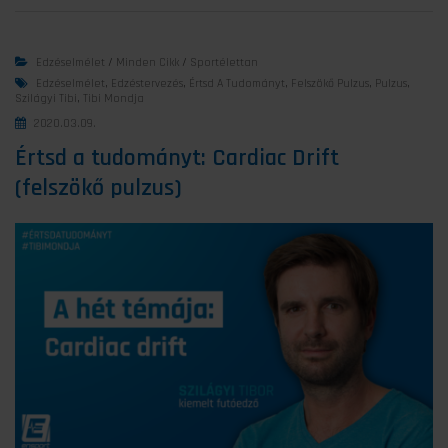
Edzéselmélet
/
Minden Cikk
/
Sportélettan
Edzéselmélet
,
Edzéstervezés
,
Értsd A Tudományt
,
Felszökő Pulzus
,
Pulzus
,
Szilágyi Tibi
,
Tibi Mondja
2020.03.09.
Értsd a tudományt: Cardiac Drift
(felszökő pulzus)