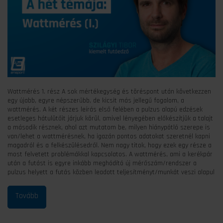
Wattmérés 1. rész A sok mértékegység és töréspont után következzen
egy újabb, egyre népszerűbb, de kicsit más jellegű fogalom, a
wattmérés. A két részes leírás első felében a pulzus alapú edzések
esetleges hátulütőit járjuk körül, amivel lényegében előkészítjük a talajt
a második résznek, ahol azt mutatom be, milyen hiánypótló szerepe is
van/lehet a wattmérésnek, ha igazán pontos adatokat szeretnél kapni
magadról és a felkészülésedről. Nem nagy titok, hogy ezek egy része a
most felvetett problémákkal kapcsolatos. A wattmérés, ami a kerékpár
után a futást is egyre inkább meghódító új mérőszám/rendszer a
pulzus helyett a futás közben leadott teljesítményt/munkát veszi alapul