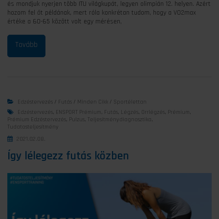
és mondjuk nyerjen több ITU világkupát, legyen olimpián 12. helyen. Azért
hozom fel őt példának, mert róla konkrétan tudom, hogy a VO2max
értéke a 60-65 között volt egy mérésen,
Edzéstervezés
/
Futás
/
Minden Cikk
/
Sportélettan
Edzéstervezés
,
ENSPORT Prémium
,
Futás
,
Légzés
,
Orrlégzés
,
Prémium
,
Prémium Edzéstervezés
,
Pulzus
,
Teljesítménydiagnosztika
,
Tudatosteljesítmény
2021.02.08.
Így lélegezz futás közben