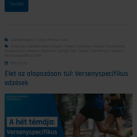
Edzéstervezés
/
Futás
/
Minden Cikk
Alapozás
,
Edzéstervezés
,
Ensport
,
Futás
,
Futóedzés
,
Pulzus
,
Pulzusmérés
,
Regeneráció
,
Résztáv
,
Sportóra
,
Szilágyi Tibi
,
Tempó
,
Tibi Mondja
,
Verseny
,
Versenyspecifikus Edzés
2021.03.22.
Élet az alapozáson túl: Versenyspecifikus
edzések