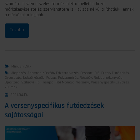
számára, hiszen a széles termékpaletta mellett a hazai
márkaképviselete és szervizháttere is – túlzás nélkül állíthatjuk- ennek
a márkának a legjobb.
Minden Cikk
Alapozás
,
Anaerob Küszöb
,
Edzéstervezés
,
Ensport
,
Erő
,
Futás
,
Futóedzés
,
Gyorsaság
,
Laktátküszöb
,
Pulzus
,
Pulzusmérés
,
Résztáv
,
Robbanékonyság
,
Sportóra
,
Szilágyi Tibi
,
Tempó
,
Tibi Mondja
,
Verseny
,
Versenyspecifikus Edzés
,
VO2max
2021.04.19.
A versenyspecifikus futóedzések
sajátosságai