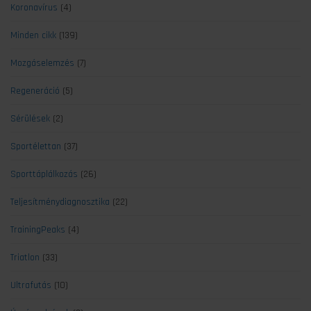
Koronavírus
(4)
Minden cikk
(139)
Mozgáselemzés
(7)
Regeneráció
(5)
Sérülések
(2)
Sportélettan
(37)
Sporttáplálkozás
(26)
Teljesítménydiagnosztika
(22)
TrainingPeaks
(4)
Triatlon
(33)
Ultrafutás
(10)