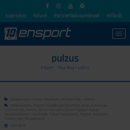
Kapcsolat
Rólunk
Partnerkedvezmények
Hírlevél
Toggl
pulzus
Ensport
>
Régi Blog
>
pulzus
Edzéselmélet
/
Futás
/
Kerékpár
/
Minden Cikk
/
Triatlon
Edzéstervezés
,
Ensport
,
Függőleges Oszcilláció
,
Futás
,
Futóedzés
,
Futótechnika
,
Garmin
,
Garmin Connect
,
Garmin Magyarország
,
Lépésfrekvencia
,
Lépéshossz
,
Pulzus
,
Pulzusmérés
,
Résztáv
,
Sportóra
,
Talajérintési Idő Egyensúly
2021.09.14.