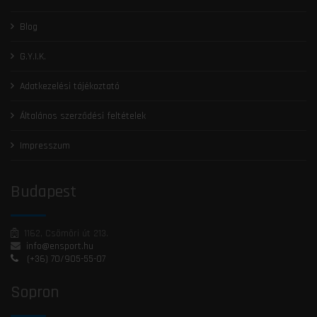
Blog
G.Y.I.K.
Adatkezelési tájékoztató
Általános szerződési feltételek
Impresszum
Budapest
1162, Csömöri út 213.
info@ensport.hu
(+36) 70/905-55-07
Sopron