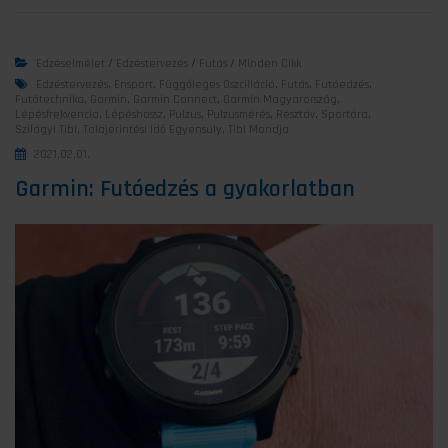
Edzéselmélet
/
Edzéstervezés
/
Futás
/
Minden Cikk
Edzéstervezés
,
Ensport
,
Függőleges Oszcilláció
,
Futás
,
Futóedzés
,
Futótechnika
,
Garmin
,
Garmin Connect
,
Garmin Magyarország
,
Lépésfrekvencia
,
Lépéshossz
,
Pulzus
,
Pulzusmérés
,
Résztáv
,
Sportóra
,
Szilágyi Tibi
,
Talajérintési Idő Egyensúly
,
Tibi Mondja
2021.02.01.
Garmin: Futóedzés a gyakorlatban