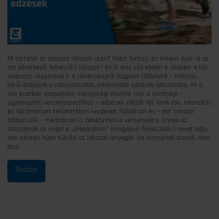
Mi történik az alapozó időszak után? Miért fontos, és miként épül rá az
azt következő, felkészítő időszak? Erről lesz szó ebben a cikkben. A téli
alapozás végeztével (- a célversenytől függően többnyire – március
körül átlépünk a változatosabb, intenzívebb edzések időszakába. Itt a
sok esetben alapvetően mennyiségi munkát már a minőségi –
úgynevezett versenyspecifikus – edzések váltják fel, amik táv, intenzitás
és körülmények tekintetében kezdenek fizikálisan és – ezt sokszor
alábecsülik – mentálisan is felkészíteni a versenyekre. Ennek az
időszaknak az angol a „preparation” (magyarul: felkészülés) nevet adja,
ami szintén hűen tükrözi az időszak lényegét. Ha nincsenek alapok, nem
lesz