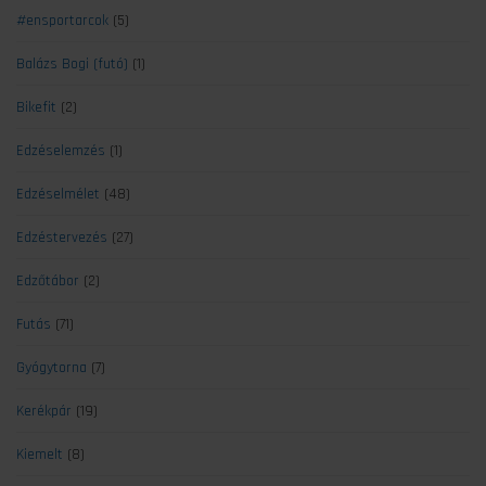
#ensportarcok
(5)
Balázs Bogi (futó)
(1)
Bikefit
(2)
Edzéselemzés
(1)
Edzéselmélet
(48)
Edzéstervezés
(27)
Edzőtábor
(2)
Futás
(71)
Gyógytorna
(7)
Kerékpár
(19)
Kiemelt
(8)