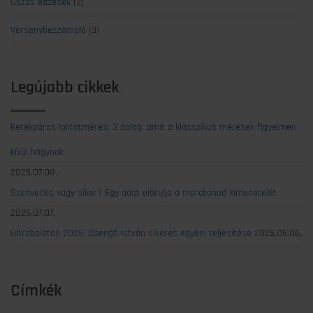
Úszás edzések
(2)
Versenybeszámoló
(3)
Legújabb cikkek
Kerékpáros laktátmérés: 3 dolog, amit a klasszikus mérések figyelmen
kívül hagynak
2025.07.08.
Szenvedés vagy siker? Egy adat elárulja a maratonod kimenetelét
2025.07.07.
Ultrabalaton 2025: Csengő István sikeres egyéni teljesítése
2025.05.06.
Címkék