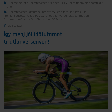
Edzéselmélet
/
Edzéstervezés
/
Minden Cikk
/
Teljesítménydiagnosztika
/
Triatlon
Edzéstervezés
,
Időfutam
,
Intenzitás
,
Pedálfordulat
,
Prémium
,
Prémium Edzéstervezés
,
Pulzus
,
Teljesítménydiagnosztika
,
Triatlon
,
Tudatosteljesítmény
,
Váltóhasználat
,
VO2max
2021.02.22.
Így menj jól időfutamot
triatlonversenyen!