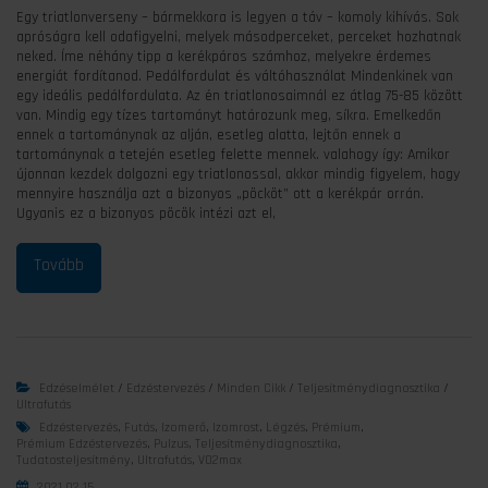
Egy triatlonverseny – bármekkora is legyen a táv – komoly kihívás. Sok
apróságra kell odafigyelni, melyek másodperceket, perceket hozhatnak
neked. Íme néhány tipp a kerékpáros számhoz, melyekre érdemes
energiát fordítanod. Pedálfordulat és váltóhasználat Mindenkinek van
egy ideális pedálfordulata. Az én triatlonosaimnál ez átlag 75-85 között
van. Mindig egy tízes tartományt határozunk meg, síkra. Emelkedőn
ennek a tartománynak az alján, esetleg alatta, lejtőn ennek a
tartománynak a tetején esetleg felette mennek. valahogy így: Amikor
újonnan kezdek dolgozni egy triatlonossal, akkor mindig figyelem, hogy
mennyire használja azt a bizonyos „pöcköt” ott a kerékpár orrán.
Ugyanis ez a bizonyos pöcök intézi azt el,
Edzéselmélet
/
Edzéstervezés
/
Minden Cikk
/
Teljesítménydiagnosztika
/
Ultrafutás
Edzéstervezés
,
Futás
,
Izomerő
,
Izomrost
,
Légzés
,
Prémium
,
Prémium Edzéstervezés
,
Pulzus
,
Teljesítménydiagnosztika
,
Tudatosteljesítmény
,
Ultrafutás
,
VO2max
2021.02.15.