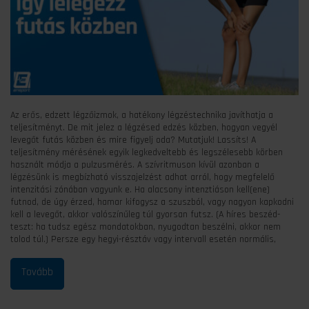
Az erős, edzett légzőizmok, a hatékony légzéstechnika javíthatja a
teljesítményt. De mit jelez a légzésed edzés közben, hogyan vegyél
levegőt futás közben és mire figyelj oda? Mutatjuk! Lassíts! A
teljesítmény mérésének egyik legkedveltebb és legszélesebb körben
használt módja a pulzusmérés. A szívritmuson kívül azonban a
légzésünk is megbízható visszajelzést adhat arról, hogy megfelelő
intenzitási zónában vagyunk e. Ha alacsony intenztiáson kell(ene)
futnod, de úgy érzed, hamar kifogysz a szuszból, vagy nagyon kapkodni
kell a levegőt, akkor valószínűleg túl gyorsan futsz. (A híres beszéd-
teszt: ha tudsz egész mondatokban, nyugodtan beszélni, akkor nem
tolod túl.) Persze egy hegyi-résztáv vagy intervall esetén normális,