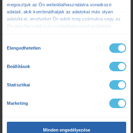
megosztjuk az Ön weboldalhasználatra vonatkozó
Edzéselemzés
(1)
adatait, akik kombinálhatják az adatokat más olyan
Edzéselmélet
(48)
adatokkal, amelyeket Ön adott meg számukra vagy az
Ön által használt más szolgáltatásokból gyűjtöttek.
Edzéstervezés
(27)
Edzőtábor
(2)
Hozzájárulás
Elengedhetetlen
kiválasztása
Futás
(71)
Gyógytorna
(7)
Beállítások
Kerékpár
(19)
Statisztikai
Kiemelt
(8)
Koronavírus
(4)
Marketing
Minden cikk
(139)
Mozgáselemzés
(7)
Minden engedélyezése