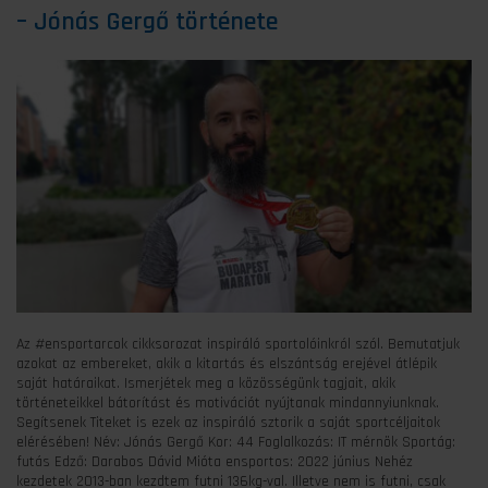
– Jónás Gergő története
Az #ensportarcok cikksorozat inspiráló sportolóinkról szól. Bemutatjuk
azokat az embereket, akik a kitartás és elszántság erejével átlépik
saját határaikat. Ismerjétek meg a közösségünk tagjait, akik
történeteikkel bátorítást és motivációt nyújtanak mindannyiunknak.
Segítsenek Titeket is ezek az inspiráló sztorik a saját sportcéljaitok
elérésében! Név: Jónás Gergő Kor: 44 Foglalkozás: IT mérnök Sportág:
futás Edző: Darabos Dávid Mióta ensportos: 2022 június Nehéz
kezdetek 2013-ban kezdtem futni 136kg-val. Illetve nem is futni, csak