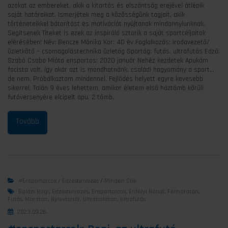
azokat az embereket, akik a kitartás és elszántság erejével átlépik
saját határaikat. Ismerjétek meg a közösségünk tagjait, akik
történeteikkel bátorítást és motivációt nyújtanak mindannyiunknak.
Segítsenek Titeket is ezek az inspiráló sztorik a saját sportcéljaitok
elérésében! Név: Bencze Mónika Kor: 40 év Foglalkozás: irodavezető/
üzletkötő – csomagolástechnika üzletág Sportág: futás, ultrafutás Edző:
Szabó Csaba Mióta ensportos: 2020 január Nehéz kezdetek Apukám
focista volt, így akár azt is mondhatnánk, családi hagyomány a sport…
de nem. Próbálkoztam mindennel. Fejlődés helyett egyre kevesebb
sikerrel. Talán 9 éves lehettem, amikor életem első háztömb körüli
futóversenyére elcipelt apu. 2 tömb,
#ensportarcok
/
Edzéstervezés
/
Minden Cikk
Balázs Bogi
,
Edzéstervezés
,
Ensportarcok
,
Erdélyi Nándi
,
Félmaraton
,
Futás
,
Maraton
,
Nylevtanár
,
Ultrabalaton
,
Ultrafutás
2023.09.26.