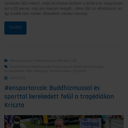
sprintelni 300 métert, majd diszkréten leültem a járdára és megvártam
azt a 20 percet, míg újra kaptam levegőt… Akkor jött az elhatározás: ez
így tovább nem mehet. Elkezdtem minden másnap
#ensportarcok
/
Edzéstervezés
/
Minden Cikk
Buddhizmus
,
Edzéstervezés
,
Ensportarcok
,
Halál
,
Karafa Balázs
,
Kerékpározás
,
Mtb
,
Országúti
,
Sólyom Kriszta
,
Tragédia
2024.01.23.
#ensportarcok: Buddhizmussal és
sporttal kerekedett felül a tragédiákon
Kriszta