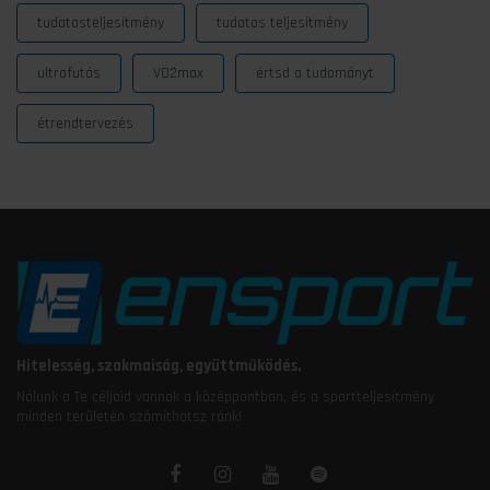
tudatosteljesítmény
tudatos teljesítmény
ultrafutás
VO2max
értsd a tudományt
étrendtervezés
Hitelesség, szakmaiság, együttműködés.
Nálunk a Te céljaid vannak a középpontban, és a sportteljesítmény
minden területén számíthatsz ránk!