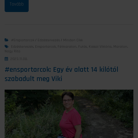
#ensportarcok
/
Edzéstervezés
/
Minden Cikk
Edzéstervezés
,
Ensportarcok
,
Félmaraton
,
Futás
,
Kassai Viktória
,
Maraton
,
Nagy Rita
2023.11.08.
#ensportarcok: Egy év alatt 14 kilótól
szabadult meg Viki