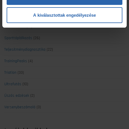
Regeneráció
(5)
Sérülések
(2)
A kiválasztottak engedélyezése
Sportélettan
(37)
Sporttáplálkozás
(26)
Teljesítménydiagnosztika
(22)
TrainingPeaks
(4)
Triatlon
(33)
Ultrafutás
(10)
Úszás edzések
(2)
Versenybeszámoló
(3)