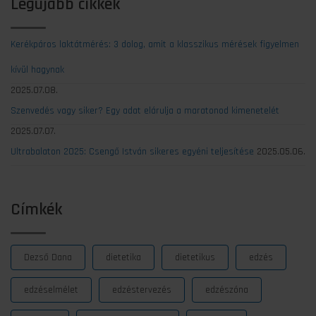
Legújabb cikkek
Kerékpáros laktátmérés: 3 dolog, amit a klasszikus mérések figyelmen
kívül hagynak
2025.07.08.
Szenvedés vagy siker? Egy adat elárulja a maratonod kimenetelét
2025.07.07.
Ultrabalaton 2025: Csengő István sikeres egyéni teljesítése
2025.05.06.
Címkék
Dezső Dana
dietetika
dietetikus
edzés
edzéselmélet
edzéstervezés
edzészóna