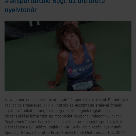
#ensportarcok: Bogi, az ultrafutó
nyelvtanár
Az #ensportarcok cikksorozat inspiráló sportolóinkról szól. Bemutatjuk
azokat az embereket, akik a kitartás és elszántság erejével átlépik
saját határaikat. Ismerjétek meg a közösségünk tagjait, akik
történeteikkel bátorítást és motivációt nyújtanak mindannyiunknak.
Segítsenek Titeket is ezek az inspiráló sztorik a saját sportcéljaitok
elérésében! Név: Balázs Boglárka Kor: 51 év Foglalkozás: nyelvtanár
Sportág: futás, ultrafutás Edző: Erdélyi Nándi Mióta ensportos: 2022