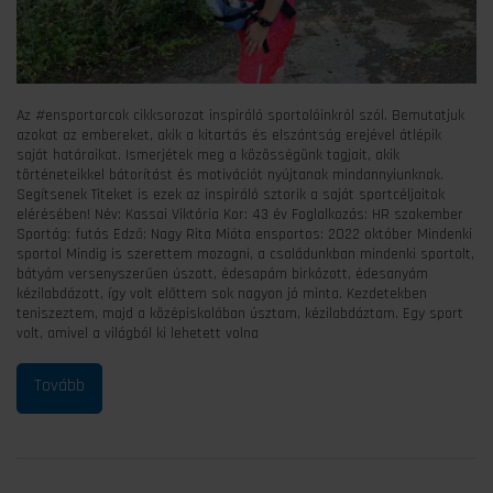
Az #ensportarcok cikksorozat inspiráló sportolóinkról szól. Bemutatjuk
azokat az embereket, akik a kitartás és elszántság erejével átlépik
saját határaikat. Ismerjétek meg a közösségünk tagjait, akik
történeteikkel bátorítást és motivációt nyújtanak mindannyiunknak.
Segítsenek Titeket is ezek az inspiráló sztorik a saját sportcéljaitok
elérésében! Név: Kassai Viktória Kor: 43 év Foglalkozás: HR szakember
Sportág: futás Edző: Nagy Rita Mióta ensportos: 2022 október Mindenki
sportol Mindig is szerettem mozogni, a családunkban mindenki sportolt,
bátyám versenyszerűen úszott, édesapám birkózott, édesanyám
kézilabdázott, így volt előttem sok nagyon jó minta. Kezdetekben
teniszeztem, majd a középiskolában úsztam, kézilabdáztam. Egy sport
volt, amivel a világból ki lehetett volna