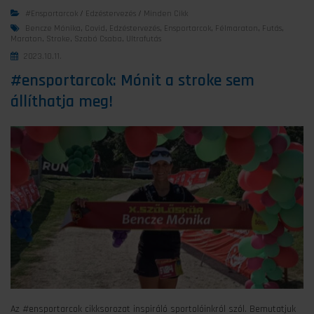
#ensportarcok
/
Edzéstervezés
/
Minden Cikk
Bencze Mónika
,
Covid
,
Edzéstervezés
,
Ensportarcok
,
Félmaraton
,
Futás
,
Maraton
,
Stroke
,
Szabó Csaba
,
Ultrafutás
2023.10.11.
#ensportarcok: Mónit a stroke sem
állíthatja meg!
Az #ensportarcok cikksorozat inspiráló sportolóinkról szól. Bemutatjuk