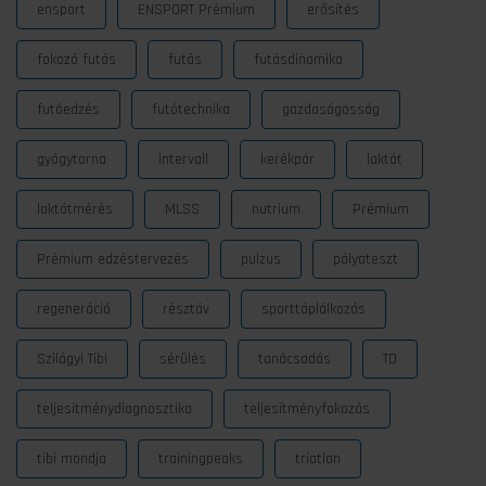
ensport
ENSPORT Prémium
erősítés
fokozó futás
futás
futásdinamika
futóedzés
futótechnika
gazdaságosság
gyógytorna
intervall
kerékpár
laktát
laktátmérés
MLSS
nutrium
Prémium
Prémium edzéstervezés
pulzus
pályateszt
regeneráció
résztáv
sporttáplálkozás
Szilágyi Tibi
sérülés
tanácsadás
TD
teljesítménydiagnosztika
teljesítményfokozás
tibi mondja
trainingpeaks
triatlon