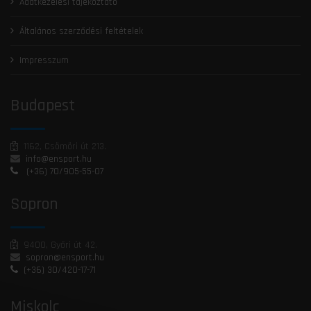
Adatkezelési tájékoztató
Általános szerződési feltételek
Impresszum
Budapest
1162, Csömöri út 213.
info@ensport.hu
(+36) 70/905-55-07
Sopron
9400, Győri út 42.
sopron@ensport.hu
(+36) 30/420-17-71
Miskolc