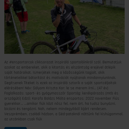
Az #ensportarcok cikksorozat inspiráló sportolóinkról szól. Bemutatjuk
azokat az embereket, akik a kitartás és elszántság erejével átlépik
saját határaikat. Ismerjétek meg a közösségünk tagjait, akik
történeteikkel bátorítást és motivációt nyújtanak mindannyiunknak.
Segítsenek Titeket is ezek az inspiráló sztorik a saját sportcéljaitok
elérésében! Név: Sólyom Kriszta Kor: le se merem írni… (47 év)
Foglalkozás: sport- és gyógymasszőr Sportág: kerékpározás (mtb és
országúti) Edző: Karafa Balázs Mióta ensportos: 2022 november Fiús
gyerekkor… …amikor fiúk közt nősz fel, nem árt, ha tudsz bunyózni,
bicózni és tengózni. Nah, nekem mindegyikből kijárt rendesen.
Veszprémben, családi házban, a Séd-pataknál nőttünk fel kishúgommal,
az utcánkban csak fiúk