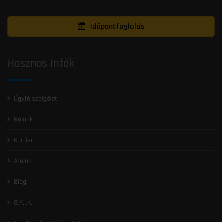
Időpontfoglalás
Hasznos Infók
Ügyfélszolgálat
Rólunk
Karrier
Áraink
Blog
G.Y.I.K.