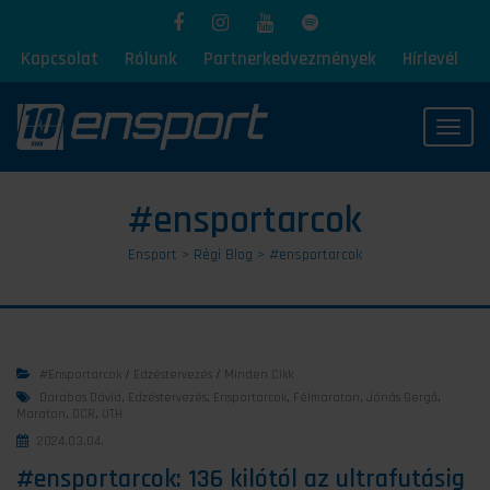
Kapcsolat
Rólunk
Partnerkedvezmények
Hírlevél
Toggl
#ensportarcok
Ensport
>
Régi Blog
>
#ensportarcok
#ensportarcok
/
Edzéstervezés
/
Minden Cikk
Darabos Dávid
,
Edzéstervezés
,
Ensportarcok
,
Félmaraton
,
Jónás Gergő
,
Maraton
,
OCR
,
UTH
2024.03.04.
#ensportarcok: 136 kilótól az ultrafutásig