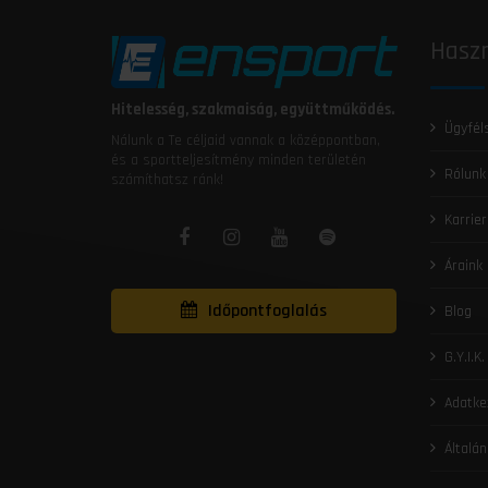
Haszn
Hitelesség, szakmaiság, együttműködés.
Ügyfél
Nálunk a Te céljaid vannak a középpontban,
és a sportteljesítmény minden területén
Rólunk
számíthatsz ránk!
Karrier
Áraink
Időpontfoglalás
Blog
G.Y.I.K.
Adatke
Általán