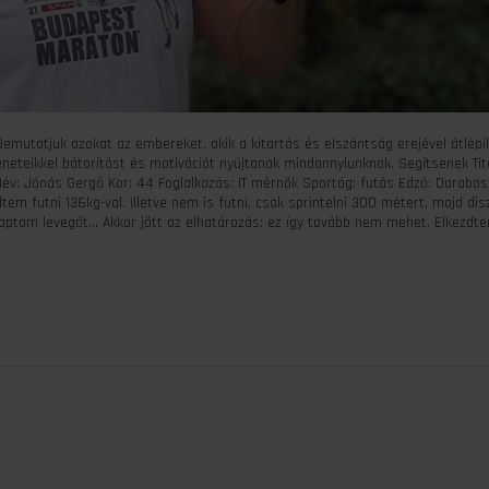
Bemutatjuk azokat az embereket, akik a kitartás és elszántság erejével átlépi
éneteikkel bátorítást és motivációt nyújtanak mindannyiunknak. Segítsenek Tit
! Név: Jónás Gergő Kor: 44 Foglalkozás: IT mérnök Sportág: futás Edző: Darabos
m futni 136kg-val. Illetve nem is futni, csak sprintelni 300 métert, majd dis
kaptam levegőt… Akkor jött az elhatározás: ez így tovább nem mehet. Elkezdt