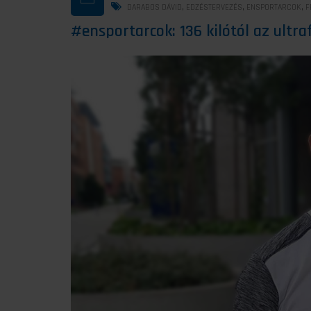
,
,
,
DARABOS DÁVID
EDZÉSTERVEZÉS
ENSPORTARCOK
F
#ensportarcok: 136 kilótól az ultr