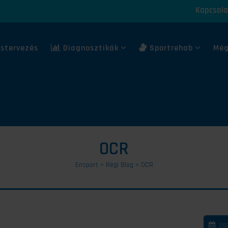
Kapcsola
stervezés
Diagnosztikák
Sportrehab
Még
OCR
Ensport
>
Régi Blog
>
OCR
202