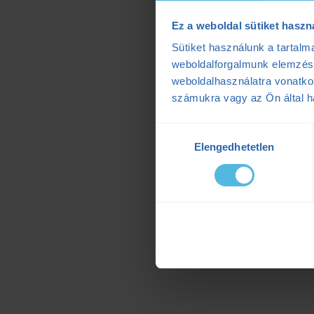
Ez a weboldal sütiket haszn
Sütiket használunk a tartal
weboldalforgalmunk elemzésé
weboldalhasználatra vonatko
számukra vagy az Ön által ha
Hozzájárulás
Elengedhetetlen
kiválasztása