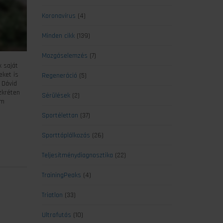
Koronavírus
(4)
Minden cikk
(139)
Mozgáselemzés
(7)
k saját
eket is
Regeneráció
(5)
 Dávid
zkréten
Sérülések
(2)
em
Sportélettan
(37)
Sporttáplálkozás
(26)
Teljesítménydiagnosztika
(22)
TrainingPeaks
(4)
Triatlon
(33)
Ultrafutás
(10)