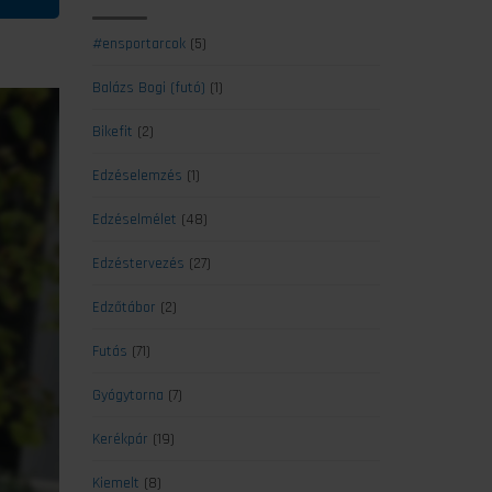
#ensportarcok
(5)
Balázs Bogi (futó)
(1)
Bikefit
(2)
Edzéselemzés
(1)
Edzéselmélet
(48)
Edzéstervezés
(27)
Edzőtábor
(2)
Futás
(71)
Gyógytorna
(7)
Kerékpár
(19)
Kiemelt
(8)