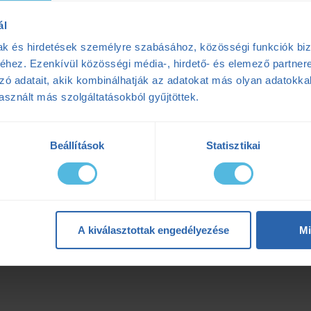
ál
mak és hirdetések személyre szabásához, közösségi funkciók biz
hez. Ezenkívül közösségi média-, hirdető- és elemező partner
zó adatait, akik kombinálhatják az adatokat más olyan adatokka
sznált más szolgáltatásokból gyűjtöttek.
Beállítások
Statisztikai
A kiválasztottak engedélyezése
Mi