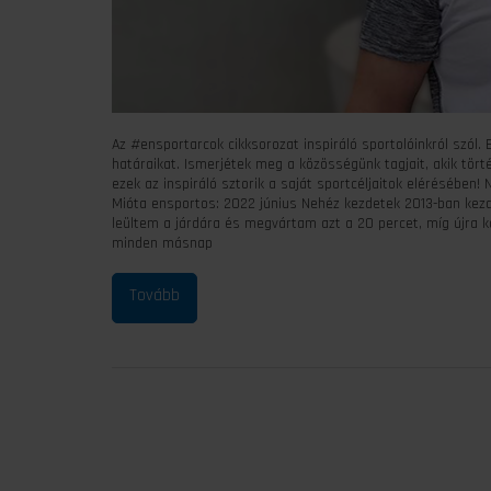
Az #ensportarcok cikksorozat inspiráló sportolóinkról szól. 
határaikat. Ismerjétek meg a közösségünk tagjait, akik tört
ezek az inspiráló sztorik a saját sportcéljaitok elérésében
Mióta ensportos: 2022 június Nehéz kezdetek 2013-ban kezdte
leültem a járdára és megvártam azt a 20 percet, míg újra 
minden másnap