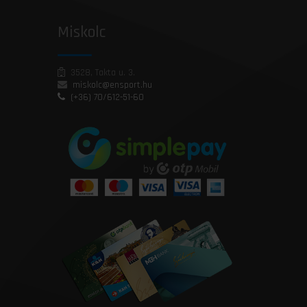
Miskolc
3528, Takta u. 3.
miskolc@ensport.hu
(+36) 70/612-51-60