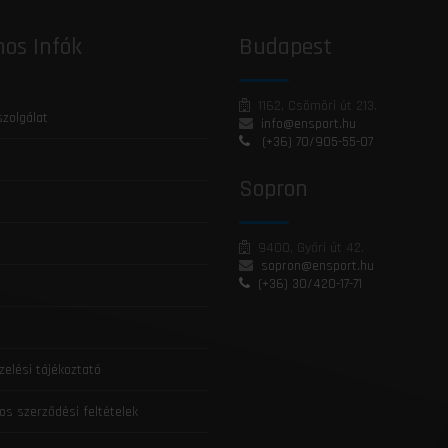
os Infók
Budapest
1162, Csömöri út 213.
szolgálat
info@ensport.hu
(+36) 70/905-55-07
Sopron
9400, Győri út 42.
sopron@ensport.hu
(+36) 30/420-17-71
zelési tájékoztató
os szerződési feltételek