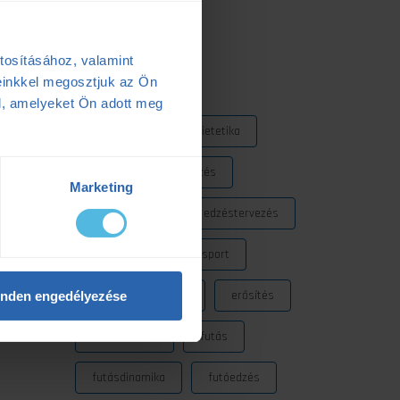
2025.05.06.
tosításához, valamint
Címkék
einkkel megosztjuk az Ön
l, amelyeket Ön adott meg
Dezső Dana
dietetika
dietetikus
edzés
Marketing
edzéselmélet
edzéstervezés
edzészóna
ensport
ENSPORT Prémium
erősítés
nden engedélyezése
fokozó futás
futás
futásdinamika
futóedzés