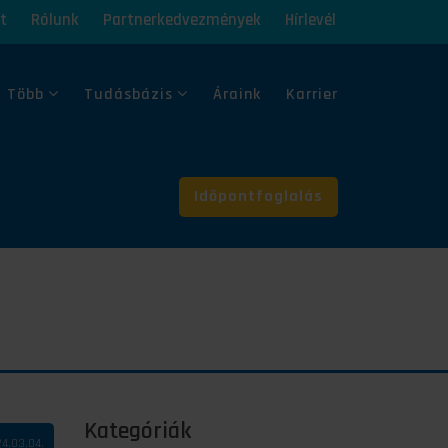
t
Rólunk
Partnerkedvezmények
Hírlevél
 Több
Tudásbázis
Áraink
Karrier
Időpontfoglalás
Kategóriák
4.03.04.