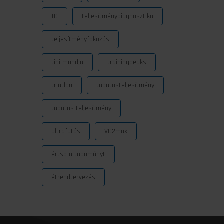
TD
teljesítménydiagnosztika
teljesítményfokozás
tibi mondja
trainingpeaks
triatlon
tudatosteljesítmény
tudatos teljesítmény
ultrafutás
VO2max
értsd a tudományt
étrendtervezés