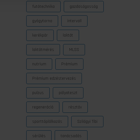
futótechnika
gazdaságosság
gyógytorna
intervall
kerékpár
laktát
laktátmérés
MLSS
nutrium
Prémium
Prémium edzéstervezés
pulzus
pályateszt
regeneráció
résztáv
sporttáplálkozás
Szilágyi Tibi
sérülés
tanácsadás