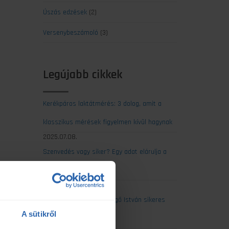
Úszás edzések
(2)
Versenybeszámoló
(3)
Legújabb cikkek
Kerékpáros laktátmérés: 3 dolog, amit a
klasszikus mérések figyelmen kívül hagynak
2025.07.08.
Szenvedés vagy siker? Egy adat elárulja a
maratonod kimenetelét
2025.07.07.
Ultrabalaton 2025: Csengő István sikeres
A sütikről
egyéni teljesítése