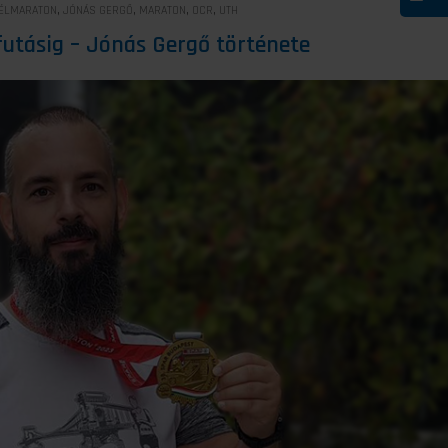
,
,
,
,
ÉLMARATON
JÓNÁS GERGŐ
MARATON
OCR
UTH
afutásig – Jónás Gergő története