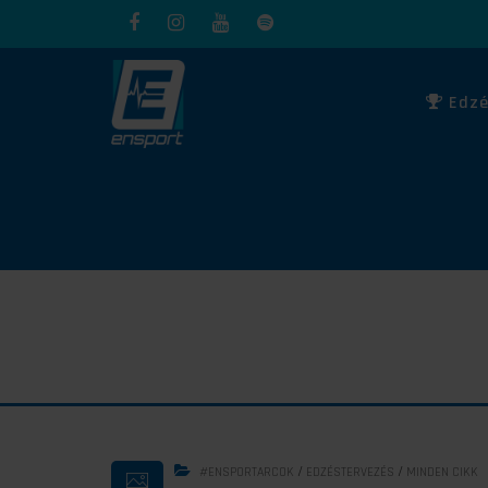
Edzé
/
/
#ENSPORTARCOK
EDZÉSTERVEZÉS
MINDEN CIKK