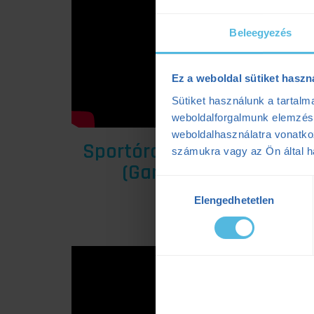
Beleegyezés
Ez a weboldal sütiket haszn
Sütiket használunk a tartal
weboldalforgalmunk elemzésé
weboldalhasználatra vonatko
Sportóra összekapcsolása
számukra vagy az Ön által ha
(Garmin és Polar)
Hozzájárulás
Elengedhetetlen
kiválasztása