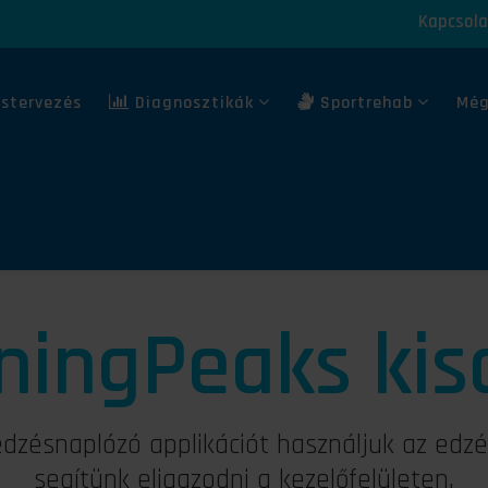
Kapcsola
stervezés
Diagnosztikák
Sportrehab
Még
iningPeaks kis
zésnaplózó applikációt használjuk az edzé
segítünk eligazodni a kezelőfelületen.