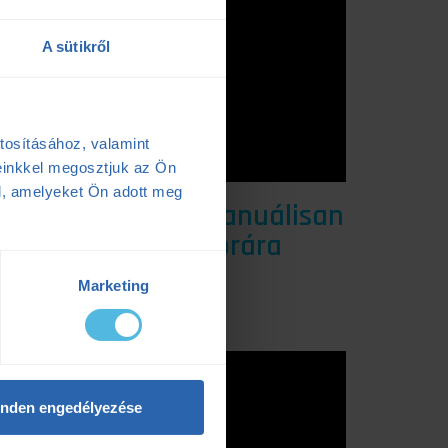
A sütikről
tosításához, valamint
einkkel megosztjuk az Ön
l, amelyeket Ön adott meg
Edzés másolása manuálisan
Garmin sportórára
Marketing
nden engedélyezése