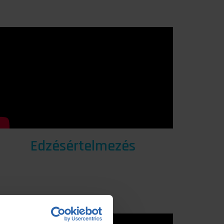
Edzésértelmezés