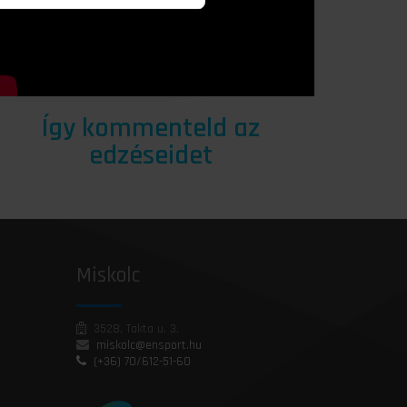
Így kommenteld az
edzéseidet
Miskolc
3528, Takta u. 3.
miskolc@ensport.hu
(+36) 70/612-51-60