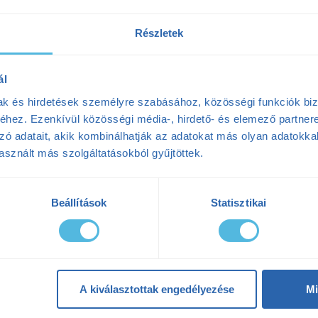
Részletek
ál
mak és hirdetések személyre szabásához, közösségi funkciók biz
hez. Ezenkívül közösségi média-, hirdető- és elemező partner
zó adatait, akik kombinálhatják az adatokat más olyan adatokka
Edzés másolása Garmin
sznált más szolgáltatásokból gyűjtöttek.
sportórára
Beállítások
Statisztikai
A kiválasztottak engedélyezése
Mi