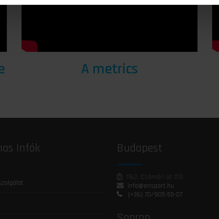
e
A metrics
os Infók
Budapest
1162, Csömöri út 213.
szolgálat
info@ensport.hu
(+36) 70/905-55-07
Sopron