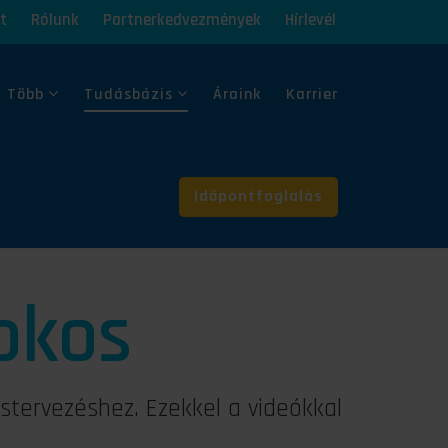
t
Rólunk
Partnerkedvezmények
Hírlevél
 Több
Tudásbázis
Áraink
Karrier
Időpontfoglalás
okos
stervezéshez. Ezekkel a videókkal