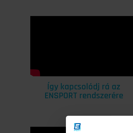
Így kapcsolódj rá az
ENSPORT rendszerére