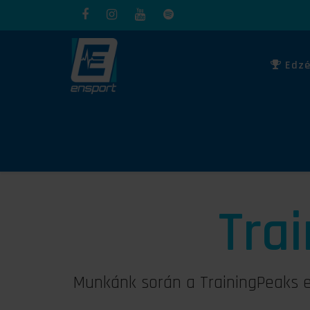
Edzé
Tra
Munkánk során a TrainingPeaks ed