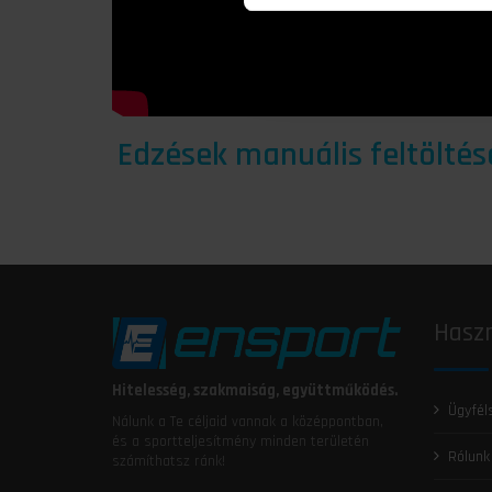
Edzések manuális feltöltés
Haszn
Hitelesség, szakmaiság, együttműködés.
Ügyfél
Nálunk a Te céljaid vannak a középpontban,
és a sportteljesítmény minden területén
Rólunk
számíthatsz ránk!