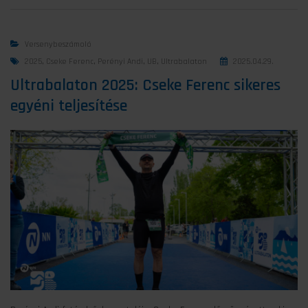
Versenybeszámoló
2025
,
Cseke Ferenc
,
Perényi Andi
,
UB
,
Ultrabalaton
2025.04.29.
Ultrabalaton 2025: Cseke Ferenc sikeres
egyéni teljesítése