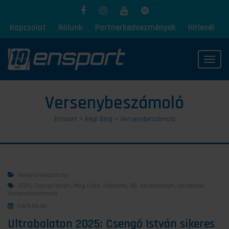
Kapcsolat
Rólunk
Partnerkedvezmények
Hírlevél
Toggl
Versenybeszámoló
Ensport
>
Régi Blog
>
Versenybeszámoló
Versenybeszámoló
2025
,
Csengő István
,
Mag Erika
,
Teljesítés
,
UB
,
Ultrabalaton
,
Ultrafutás
,
Versenybeszámoló
2025.05.06.
Ultrabalaton 2025: Csengő István sikeres