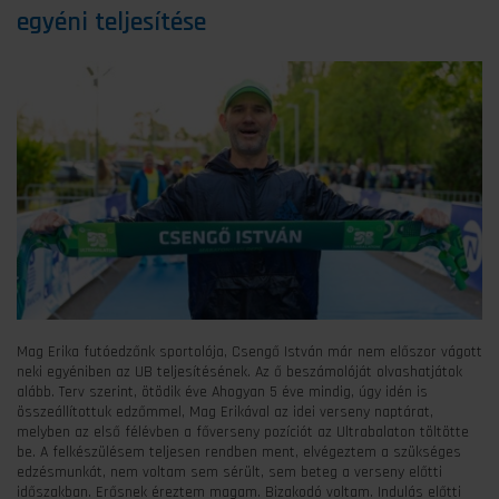
egyéni teljesítése
Mag Erika futóedzőnk sportolója, Csengő István már nem előszor vágott
neki egyéniben az UB teljesítésének. Az ő beszámolóját olvashatjátok
alább. Terv szerint, ötödik éve Ahogyan 5 éve mindig, úgy idén is
összeállítottuk edzőmmel, Mag Erikával az idei verseny naptárat,
melyben az első félévben a főverseny pozíciót az Ultrabalaton töltötte
be. A felkészülésem teljesen rendben ment, elvégeztem a szükséges
edzésmunkát, nem voltam sem sérült, sem beteg a verseny előtti
időszakban. Erősnek éreztem magam. Bizakodó voltam. Indulás előtti