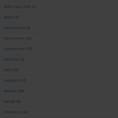
Balázs Bogi (futó)
(1)
Bikefit
(2)
Edzéselemzés
(1)
Edzéselmélet
(48)
Edzéstervezés
(27)
Edzőtábor
(2)
Futás
(71)
Gyógytorna
(7)
Kerékpár
(19)
Kiemelt
(8)
Koronavírus
(4)