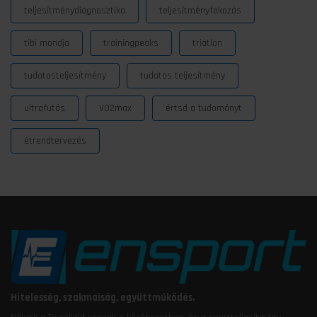
teljesítménydiagnosztika
teljesítményfokozás
tibi mondja
trainingpeaks
triatlon
tudatosteljesítmény
tudatos teljesítmény
ultrafutás
VO2max
értsd a tudományt
étrendtervezés
Hitelesség, szakmaiság, együttműködés.