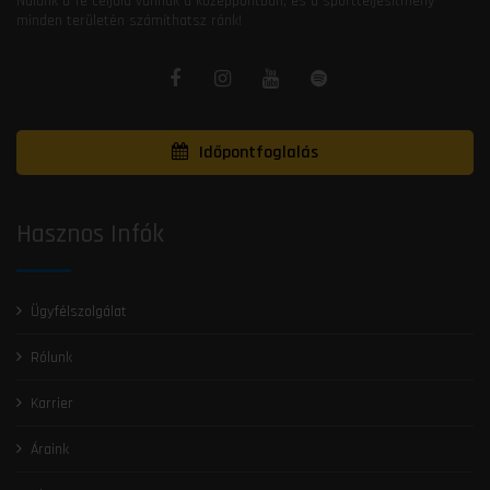
Nálunk a Te céljaid vannak a középpontban, és a sportteljesítmény
minden területén számíthatsz ránk!
Időpontfoglalás
Hasznos Infók
Ügyfélszolgálat
Rólunk
Karrier
Áraink