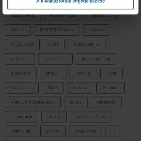
A kiválasztottak engedélyezése
Dezső Dana
dietetika
dietetikus
edzés
edzéselmélet
edzéstervezés
edzészóna
ensport
ENSPORT Prémium
erősítés
fokozó futás
futás
futásdinamika
futóedzés
futótechnika
gazdaságosság
gyógytorna
intervall
kerékpár
laktát
laktátmérés
MLSS
nutrium
Prémium
Prémium edzéstervezés
pulzus
pályateszt
regeneráció
résztáv
sporttáplálkozás
Szilágyi Tibi
sérülés
tanácsadás
TD