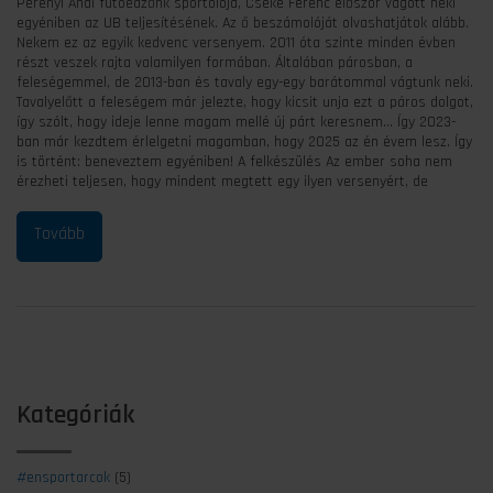
Perényi Andi futóedzőnk sportolója, Cseke Ferenc először vágott neki
egyéniben az UB teljesítésének. Az ő beszámolóját olvashatjátok alább.
Nekem ez az egyik kedvenc versenyem. 2011 óta szinte minden évben
részt veszek rajta valamilyen formában. Általában párosban, a
feleségemmel, de 2013-ban és tavaly egy-egy barátommal vágtunk neki.
Tavalyelőtt a feleségem már jelezte, hogy kicsit unja ezt a páros dolgot,
így szólt, hogy ideje lenne magam mellé új párt keresnem… Így 2023-
ban már kezdtem érlelgetni magamban, hogy 2025 az én évem lesz. Így
is történt: beneveztem egyéniben! A felkészülés Az ember soha nem
érezheti teljesen, hogy mindent megtett egy ilyen versenyért, de
Kategóriák
#ensportarcok
(5)