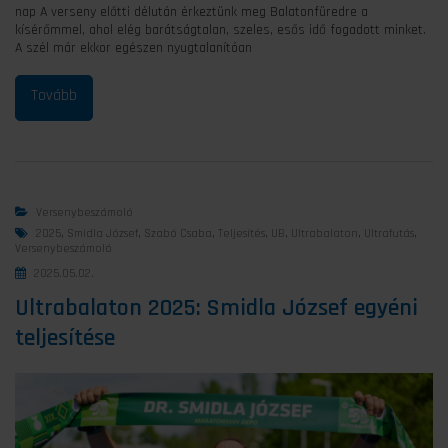
nap A verseny előtti délután érkeztünk meg Balatonfüredre a
kísérőmmel, ahol elég barátságtalan, szeles, esős idő fogadott minket.
A szél már ekkor egészen nyugtalanítóan
Versenybeszámoló
2025
,
Smidla József
,
Szabó Csaba
,
Teljesítés
,
UB
,
Ultrabalaton
,
Ultrafutás
,
Versenybeszámoló
2025.05.02.
Ultrabalaton 2025: Smidla József egyéni
teljesítése