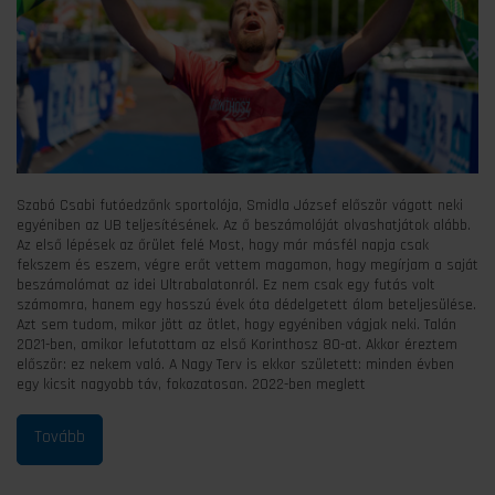
Szabó Csabi futóedzőnk sportolója, Smidla József először vágott neki
egyéniben az UB teljesítésének. Az ő beszámolóját olvashatjátok alább.
Az első lépések az őrület felé Most, hogy már másfél napja csak
fekszem és eszem, végre erőt vettem magamon, hogy megírjam a saját
beszámolómat az idei Ultrabalatonról. Ez nem csak egy futás volt
számomra, hanem egy hosszú évek óta dédelgetett álom beteljesülése.
Azt sem tudom, mikor jött az ötlet, hogy egyéniben vágjak neki. Talán
2021-ben, amikor lefutottam az első Korinthosz 80-at. Akkor éreztem
először: ez nekem való. A Nagy Terv is ekkor született: minden évben
egy kicsit nagyobb táv, fokozatosan. 2022-ben meglett