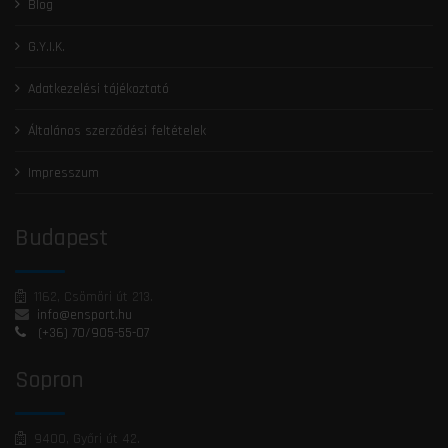
Blog
G.Y.I.K.
Adatkezelési tájékoztató
Általános szerződési feltételek
Impresszum
Budapest
1162, Csömöri út 213.
info@ensport.hu
(+36) 70/905-55-07
Sopron
9400, Győri út 42.