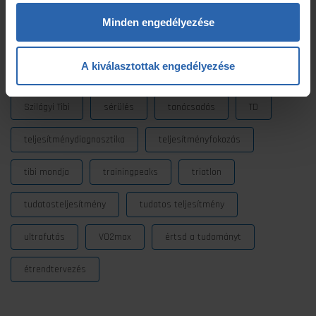
laktátmérés
MLSS
nutrium
Prémium
Minden engedélyezése
Prémium edzéstervezés
pulzus
pályateszt
A kiválasztottak engedélyezése
regeneráció
résztáv
sporttáplálkozás
Szilágyi Tibi
sérülés
tanácsadás
TD
teljesítménydiagnosztika
teljesítményfokozás
tibi mondja
trainingpeaks
triatlon
tudatosteljesítmény
tudatos teljesítmény
ultrafutás
VO2max
értsd a tudományt
étrendtervezés