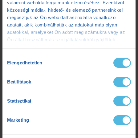
2025.07.07.
valamint weboldalforgalmunk elemzéséhez. Ezenkívül
közösségi média-, hirdető- és elemező partnereinkkel
Ultrabalaton 2025: Csengő István sikeres egyéni teljesítése
2025.05.06.
megosztjuk az Ön weboldalhasználatra vonatkozó
adatait, akik kombinálhatják az adatokat más olyan
adatokkal, amelyeket Ön adott meg számukra vagy az
Címkék
Ön által használt más szolgáltatásokból gyűjtöttek.
Hozzájárulás
Dezső Dana
dietetika
dietetikus
edzés
Elengedhetetlen
kiválasztása
edzéselmélet
edzéstervezés
edzészóna
Beállítások
ensport
ENSPORT Prémium
erősítés
fokozó futás
futás
futásdinamika
Statisztikai
futóedzés
futótechnika
gazdaságosság
Marketing
gyógytorna
intervall
kerékpár
laktát