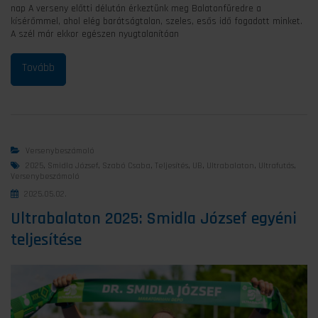
nap A verseny előtti délután érkeztünk meg Balatonfüredre a
kísérőmmel, ahol elég barátságtalan, szeles, esős idő fogadott minket.
A szél már ekkor egészen nyugtalanítóan
Versenybeszámoló
2025
,
Smidla József
,
Szabó Csaba
,
Teljesítés
,
UB
,
Ultrabalaton
,
Ultrafutás
,
Versenybeszámoló
2025.05.02.
Ultrabalaton 2025: Smidla József egyéni
teljesítése