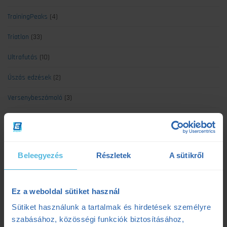
TrainingPeaks
(4)
Triatlon
(33)
Ultrafutás
(10)
Úszás edzések
(2)
Versenybeszámoló
(3)
Legújabb cikkek
Beleegyezés
Részletek
A sütikről
Kerékpáros laktátmérés: 3 dolog, amit a klasszikus mérések figyelmen
kívül hagynak
Ez a weboldal sütiket használ
2025.07.08.
Sütiket használunk a tartalmak és hirdetések személyre
Szenvedés vagy siker? Egy adat elárulja a maratonod kimenetelét
szabásához, közösségi funkciók biztosításához,