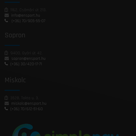
1162, Csömöri út 213.
info@ensport.hu
(+36) 70/905-55-07
Sopron
9400, Győri út 42.
sopron@ensport.hu
(+36) 30/420-17-71
Miskolc
3528, Takta u. 3.
miskolc@ensport.hu
(+36) 70/612-51-60