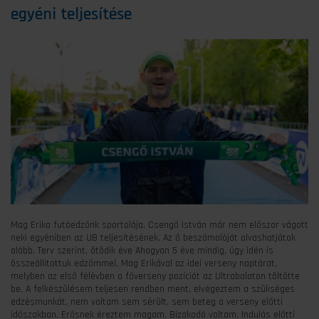
egyéni teljesítése
Mag Erika futóedzőnk sportolója, Csengő István már nem előszor vágott
neki egyéniben az UB teljesítésének. Az ő beszámolóját olvashatjátok
alább. Terv szerint, ötödik éve Ahogyan 5 éve mindig, úgy idén is
összeállítottuk edzőmmel, Mag Erikával az idei verseny naptárat,
melyben az első félévben a főverseny pozíciót az Ultrabalaton töltötte
be. A felkészülésem teljesen rendben ment, elvégeztem a szükséges
edzésmunkát, nem voltam sem sérült, sem beteg a verseny előtti
időszakban. Erősnek éreztem magam. Bizakodó voltam. Indulás előtti