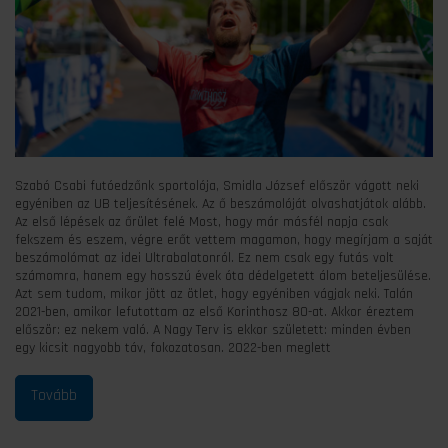
Szabó Csabi futóedzőnk sportolója, Smidla József először vágott neki
egyéniben az UB teljesítésének. Az ő beszámolóját olvashatjátok alább.
Az első lépések az őrület felé Most, hogy már másfél napja csak
fekszem és eszem, végre erőt vettem magamon, hogy megírjam a saját
beszámolómat az idei Ultrabalatonról. Ez nem csak egy futás volt
számomra, hanem egy hosszú évek óta dédelgetett álom beteljesülése.
Azt sem tudom, mikor jött az ötlet, hogy egyéniben vágjak neki. Talán
2021-ben, amikor lefutottam az első Korinthosz 80-at. Akkor éreztem
először: ez nekem való. A Nagy Terv is ekkor született: minden évben
egy kicsit nagyobb táv, fokozatosan. 2022-ben meglett