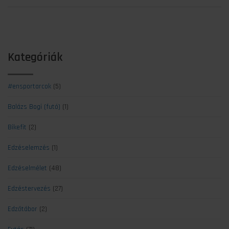
Kategóriák
#ensportarcok
(5)
Balázs Bogi (futó)
(1)
Bikefit
(2)
Edzéselemzés
(1)
Edzéselmélet
(48)
Edzéstervezés
(27)
Edzőtábor
(2)