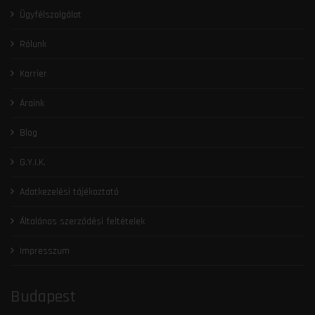
Ügyfélszolgálat
Rólunk
Karrier
Áraink
Blog
G.Y.I.K.
Adatkezelési tájékoztató
Általános szerződési feltételek
Impresszum
Budapest