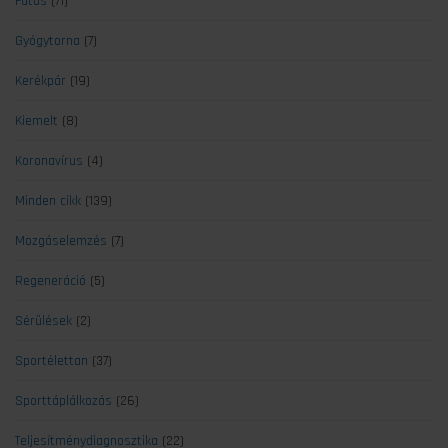
Futás
(71)
Gyógytorna
(7)
Kerékpár
(19)
Kiemelt
(8)
Koronavírus
(4)
Minden cikk
(139)
Mozgáselemzés
(7)
Regeneráció
(5)
Sérülések
(2)
Sportélettan
(37)
Sporttáplálkozás
(26)
Teljesítménydiagnosztika
(22)