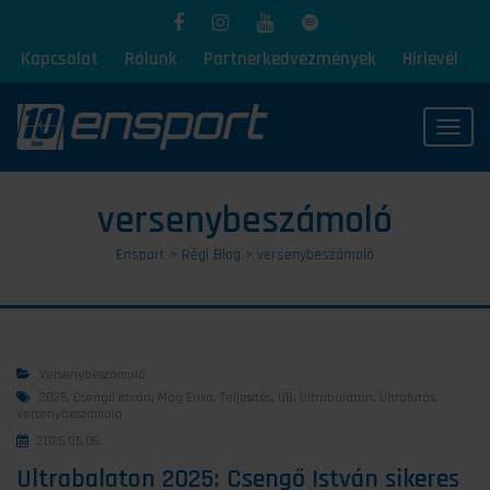
Kapcsolat
Rólunk
Partnerkedvezmények
Hírlevél
Toggl
versenybeszámoló
Ensport
>
Régi Blog
>
versenybeszámoló
Versenybeszámoló
2025
,
Csengő István
,
Mag Erika
,
Teljesítés
,
UB
,
Ultrabalaton
,
Ultrafutás
,
Versenybeszámoló
2025.05.06.
Ultrabalaton 2025: Csengő István sikeres