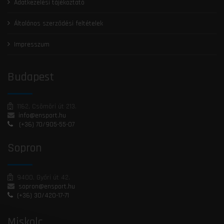
Adatkezelési tájékoztató
Általános szerződési feltételek
Impresszum
Budapest
1162, Csömöri út 213.
info@ensport.hu
(+36) 70/905-55-07
Sopron
9400, Győri út 42.
sopron@ensport.hu
(+36) 30/420-17-71
Miskolc