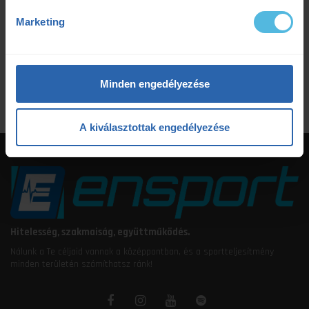
tudatosteljesítmény
tudatos teljesítmény
Marketing
ultrafutás
VO2max
értsd a tudományt
étrendtervezés
Minden engedélyezése
A kiválasztottak engedélyezése
Hitelesség, szakmaiság, együttműködés.
Nálunk a Te céljaid vannak a középpontban, és a sportteljesítmény
minden területén számíthatsz ránk!