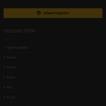
Időpontfoglalás
Hasznos Infók
Ügyfélszolgálat
Rólunk
Karrier
Áraink
Blog
G.Y.I.K.