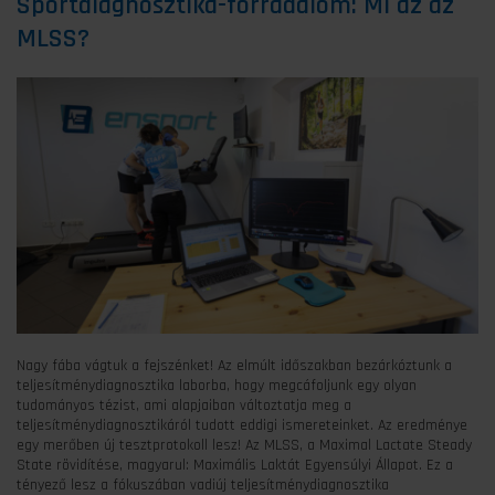
Sportdiagnosztika-forradalom: Mi az az
MLSS?
Nagy fába vágtuk a fejszénket! Az elmúlt időszakban bezárkóztunk a
teljesítménydiagnosztika laborba, hogy megcáfoljunk egy olyan
tudományos tézist, ami alapjaiban változtatja meg a
teljesítménydiagnosztikáról tudott eddigi ismereteinket. Az eredménye
egy merőben új tesztprotokoll lesz! Az MLSS, a Maximal Lactate Steady
State rövidítése, magyarul: Maximális Laktát Egyensúlyi Állapot. Ez a
tényező lesz a fókuszában vadiúj teljesítménydiagnosztika