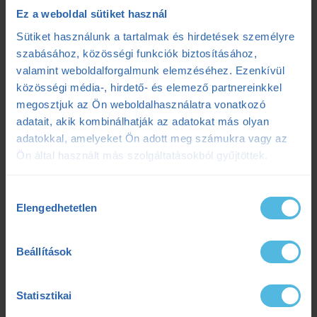
ensport
ENSPORT Prémium
erősítés
Ez a weboldal sütiket használ
Sütiket használunk a tartalmak és hirdetések személyre
fokozó futás
futás
futásdinamika
szabásához, közösségi funkciók biztosításához,
valamint weboldalforgalmunk elemzéséhez. Ezenkívül
futóedzés
futótechnika
gazdaságosság
közösségi média-, hirdető- és elemező partnereinkkel
megosztjuk az Ön weboldalhasználatra vonatkozó
gyógytorna
intervall
kerékpár
laktát
adatait, akik kombinálhatják az adatokat más olyan
laktátmérés
MLSS
nutrium
Prémium
adatokkal, amelyeket Ön adott meg számukra vagy az
Ön által használt más szolgáltatásokból gyűjtöttek.
Prémium edzéstervezés
pulzus
pályateszt
Hozzájárulás
regeneráció
résztáv
sporttáplálkozás
Elengedhetetlen
kiválasztása
Szilágyi Tibi
sérülés
tanácsadás
TD
Beállítások
teljesítménydiagnosztika
teljesítményfokozás
Statisztikai
tibi mondja
trainingpeaks
triatlon