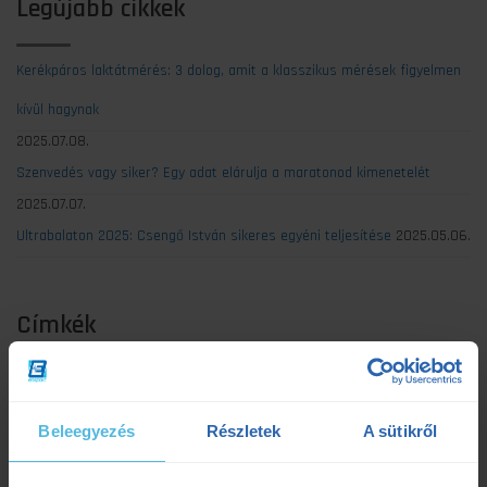
Legújabb cikkek
Kerékpáros laktátmérés: 3 dolog, amit a klasszikus mérések figyelmen
kívül hagynak
2025.07.08.
Szenvedés vagy siker? Egy adat elárulja a maratonod kimenetelét
2025.07.07.
Ultrabalaton 2025: Csengő István sikeres egyéni teljesítése
2025.05.06.
Címkék
Dezső Dana
dietetika
dietetikus
edzés
Beleegyezés
Részletek
A sütikről
edzéselmélet
edzéstervezés
edzészóna