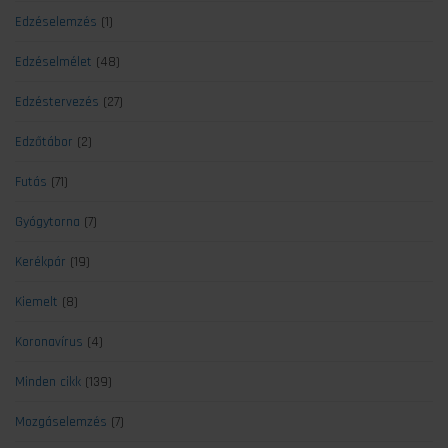
Edzéselemzés
(1)
Edzéselmélet
(48)
Edzéstervezés
(27)
Edzőtábor
(2)
Futás
(71)
Gyógytorna
(7)
Kerékpár
(19)
Kiemelt
(8)
Koronavírus
(4)
Minden cikk
(139)
Mozgáselemzés
(7)