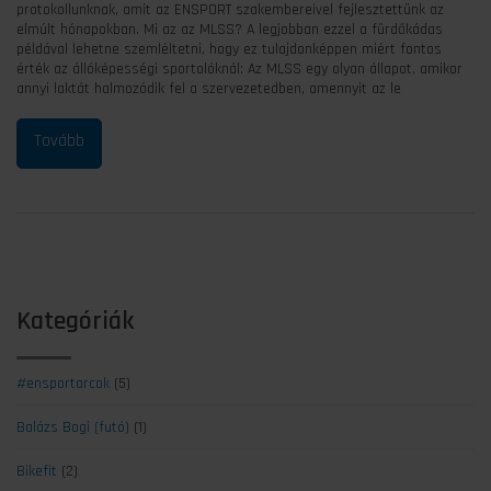
protokollunknak, amit az ENSPORT szakembereivel fejlesztettünk az
elmúlt hónapokban. Mi az az MLSS? A legjobban ezzel a fürdőkádas
példával lehetne szemléltetni, hogy ez tulajdonképpen miért fontos
érték az állóképességi sportolóknál: Az MLSS egy olyan állapot, amikor
annyi laktát halmozódik fel a szervezetedben, amennyit az le
Kategóriák
#ensportarcok
(5)
Balázs Bogi (futó)
(1)
Bikefit
(2)