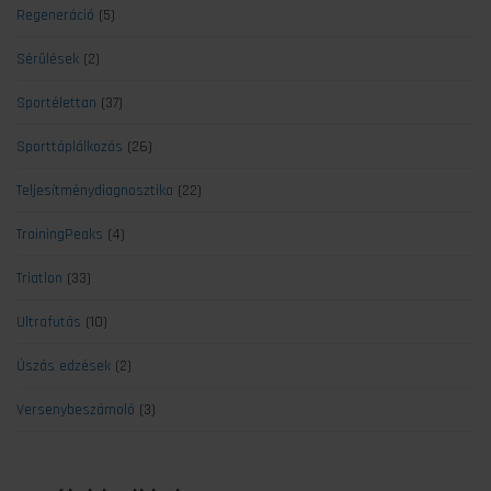
Regeneráció
(5)
Sérülések
(2)
Sportélettan
(37)
Sporttáplálkozás
(26)
Teljesítménydiagnosztika
(22)
TrainingPeaks
(4)
Triatlon
(33)
Ultrafutás
(10)
Úszás edzések
(2)
Versenybeszámoló
(3)