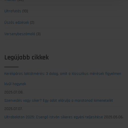
Ultrafutás
(10)
Úszás edzések
(2)
Versenybeszámoló
(3)
Legújabb cikkek
Kerékpáros laktátmérés: 3 dolog, amit a klasszikus mérések figyelmen
kívül hagynak
2025.07.08.
Szenvedés vagy siker? Egy adat elárulja a maratonod kimenetelét
2025.07.07.
Ultrabalaton 2025: Csengő István sikeres egyéni teljesítése
2025.05.06.