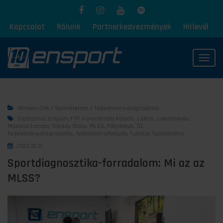
Kapcsolat
Rólunk
Partnerkedvezmények
Hírlevél
Toggl
Minden Cikk
/
Sportélettan
/
Teljesítménydiagnosztika
Edzészóna
,
Ensport
,
FTP
,
Funkcionális Küszöb
,
Laktát
,
Laktátmérés
,
Maximal Lactate Steady State
,
MLSS
,
Pályateszt
,
TD
,
Teljesítménydiagnosztika
,
Teljesítményfokozás
,
Tudatos Teljesítmény
2022.10.11.
Sportdiagnosztika-forradalom: Mi az az
MLSS?