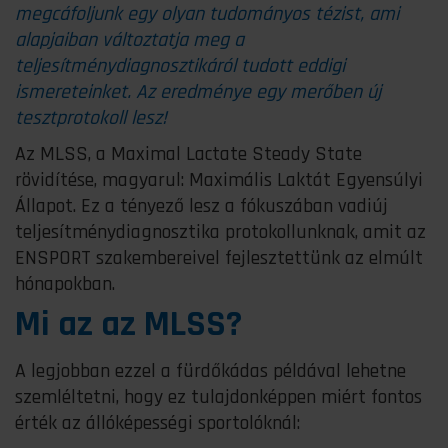
megcáfoljunk egy olyan tudományos tézist, ami
alapjaiban változtatja meg a
teljesítménydiagnosztikáról tudott eddigi
ismereteinket. Az eredménye egy merőben új
tesztprotokoll lesz!
Az MLSS, a Maximal Lactate Steady State
rövidítése, magyarul: Maximális Laktát Egyensúlyi
Állapot. Ez a tényező lesz a fókuszában vadiúj
teljesítménydiagnosztika protokollunknak, amit az
ENSPORT szakembereivel fejlesztettünk az elmúlt
hónapokban.
Mi az az MLSS?
A legjobban ezzel a fürdőkádas példával lehetne
szemléltetni, hogy ez tulajdonképpen miért fontos
érték az állóképességi sportolóknál: