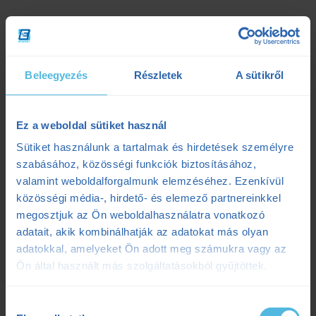
Kategóriák
#ensportarcok
(5)
Beleegyezés
Részletek
A sütikről
Balázs Bogi (futó)
(1)
Bikefit
(2)
Ez a weboldal sütiket használ
Sütiket használunk a tartalmak és hirdetések személyre
Edzéselemzés
(1)
szabásához, közösségi funkciók biztosításához,
Edzéselmélet
(48)
valamint weboldalforgalmunk elemzéséhez. Ezenkívül
közösségi média-, hirdető- és elemező partnereinkkel
Edzéstervezés
(27)
megosztjuk az Ön weboldalhasználatra vonatkozó
adatait, akik kombinálhatják az adatokat más olyan
Edzőtábor
(2)
adatokkal, amelyeket Ön adott meg számukra vagy az
Futás
(71)
Ön által használt más szolgáltatásokból gyűjtöttek.
Gyógytorna
(7)
Hozzájárulás