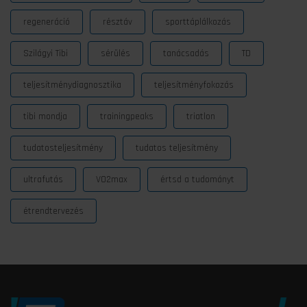
regeneráció
résztáv
sporttáplálkozás
Szilágyi Tibi
sérülés
tanácsadás
TD
teljesítménydiagnosztika
teljesítményfokozás
tibi mondja
trainingpeaks
triatlon
tudatosteljesítmény
tudatos teljesítmény
ultrafutás
VO2max
értsd a tudományt
étrendtervezés