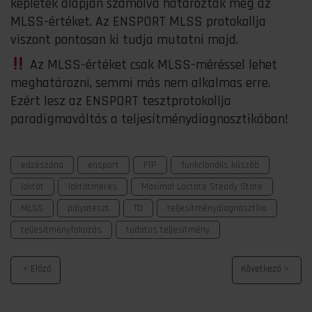
képletek alapján számolva határozták meg az
MLSS-értéket. Az ENSPORT MLSS protokollja
viszont pontosan ki tudja mutatni majd.
Az MLSS-értéket csak MLSS-méréssel lehet
meghatározni, semmi más nem alkalmas erre.
Ezért lesz az ENSPORT tesztprotokollja
paradigmaváltás a teljesítménydiagnosztikában!
edzészóna
ensport
FTP
funkcionális küszöb
laktát
laktátmérés
Maximal Lactate Steady State
MLSS
pályateszt
TD
teljesítménydiagnosztika
teljesítményfokozás
tudatos teljesítmény