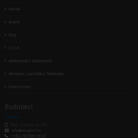
Karrier
Áraink
Blog
G.Y.I.K.
Adatkezelési tájékoztató
Általános szerződési feltételek
Impresszum
Budapest
1162, Csömöri út 213.
info@ensport.hu
(+36) 70/905-55-07