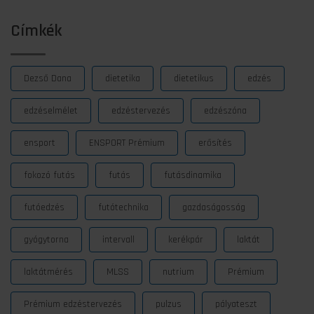
Címkék
Dezső Dana
dietetika
dietetikus
edzés
edzéselmélet
edzéstervezés
edzészóna
ensport
ENSPORT Prémium
erősítés
fokozó futás
futás
futásdinamika
futóedzés
futótechnika
gazdaságosság
gyógytorna
intervall
kerékpár
laktát
laktátmérés
MLSS
nutrium
Prémium
Prémium edzéstervezés
pulzus
pályateszt