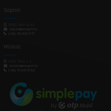
Sopron
9400, Győri út 42.
sopron@ensport.hu
(+36) 30/420-17-71
Miskolc
3528, Takta u. 3.
miskolc@ensport.hu
(+36) 70/612-51-60