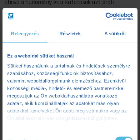
ahová a tudomány és a kutatások azt profi
sportolókon mérve megbecsülték.
Miért lesz hasznos az MLSS
protokoll?
Beleegyezés
Részletek
A sütikről
Mert még pontosabb, személyre szabott adatokat
ad, amivel hatékonyabb edzésmunka végezhető, ez
Ez a weboldal sütiket használ
pedig a pályán mutatott teljesítményen is
Sütiket használunk a tartalmak és hirdetések személyre
meglátszik majd!
szabásához, közösségi funkciók biztosításához,
valamint weboldalforgalmunk elemzéséhez. Ezenkívül
Az MLSS teszt 2022. november 1-jétől lesz elérhető
közösségi média-, hirdető- és elemező partnereinkkel
az ENSPORT-nál!
megosztjuk az Ön weboldalhasználatra vonatkozó
adatait, akik kombinálhatják az adatokat más olyan
adatokkal, amelyeket Ön adott meg számukra vagy az
edzészóna
ensport
FTP
funkcionális küszöb
Ön által használt más szolgáltatásokból gyűjtöttek.
laktát
laktátmérés
Maximal Lactate Steady State
MLSS
pályateszt
TD
teljesítménydiagnosztika
Hozzájárulás