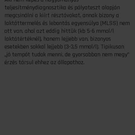
teljesítménydiagnosztika és pályateszt alapján
megcsinálni a kiírt résztávokat, annak bizony a
laktáttermelés és lebontás egyensúlya (MLSS) nem
ott van, ahol azt eddig hittük (kb 5-6 mmol/l
laktátértéknél), hanem lejjebb van, bizonyos
esetekben sokkal lejjebb (3-3,5 mmol/l). Tipikusan
„jó tempót tudok menni, de gyorsabban nem megy”
érzés társul ehhez az állapothoz.