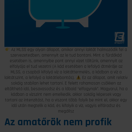
Az MLSS egy olyan állapot, amikor annyi laktát halmozódik fel a
szervezetedben, amennyit az le tud bontani. Mint a fürdőkád
esetében is, amennyibe pont annyi vizet töltünk, amennyit az
elfolyója el tud vezetni (A kád esetében a lefolyó átmérője az
MLSS, a csapból kifolyó víz a laktáttermelés, a kádban a víz a
laktátszint, a lefolyó a laktátlebontás).
Ez az állapot, amit relatív
sokáig stabilan lehet tartani. E felett rohamosan csökken az
eltölthető idő, besavasodsz és a lábaid “elfogynak”. Magyarul, ha a
kádban a vízszint nem emelkedik, akkor sokáig képesek vagy
tartani az intenzitást, ha a viszont több folyik be mint el, akkor egy
idő után megtelik a kád, és kifolyik a víz, vagyis elfáradsz és
megállsz
Az amatőrök nem profik