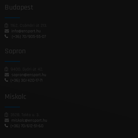
Budapest
1162, Csömöri út 213.
info@ensport.hu
(+36) 70/905-55-07
Sopron
9400, Győri út 42.
sopron@ensport.hu
(+36) 30/420-17-71
Miskolc
3528, Takta u. 3.
miskolc@ensport.hu
(+36) 70/612-51-60