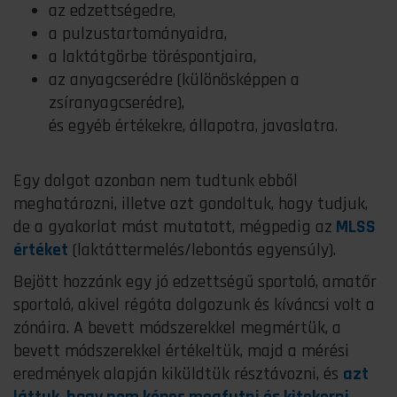
az edzettségedre,
a pulzustartományaidra,
a laktátgörbe töréspontjaira,
az anyagcserédre (különösképpen a
zsíranyagcserédre),
és egyéb értékekre, állapotra, javaslatra.
Egy dolgot azonban nem tudtunk ebből
meghatározni, illetve azt gondoltuk, hogy tudjuk,
de a gyakorlat mást mutatott, mégpedig az
MLSS
értéket
(laktáttermelés/lebontás egyensúly).
Bejött hozzánk egy jó edzettségű sportoló, amatőr
sportoló, akivel régóta dolgozunk és kíváncsi volt a
zónáira. A bevett módszerekkel megmértük, a
bevett módszerekkel értékeltük, majd a mérési
eredmények alapján kiküldtük résztávozni, és
azt