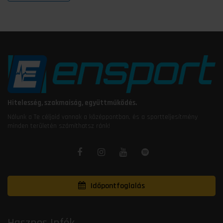
Hitelesség, szakmaiság, együttműködés.
Nálunk a Te céljaid vannak a középpontban, és a sportteljesítmény
minden területén számíthatsz ránk!
Időpontfoglalás