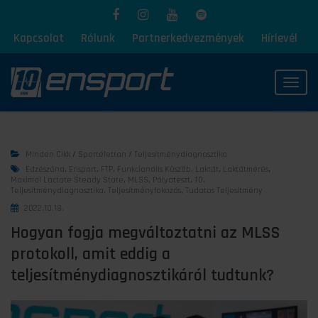
Kapcsolat
Rólunk
Partnerkedvezmények
Hírlevél
Toggl
Minden Cikk
/
Sportélettan
/
Teljesítménydiagnosztika
Edzészóna
,
Ensport
,
FTP
,
Funkcionális Küszöb
,
Laktát
,
Laktátmérés
,
Maximal Lactate Steady State
,
MLSS
,
Pályateszt
,
TD
,
Teljesítménydiagnosztika
,
Teljesítményfokozás
,
Tudatos Teljesítmény
2022.10.18.
Hogyan fogja megváltoztatni az MLSS
protokoll, amit eddig a
teljesítménydiagnosztikáról tudtunk?