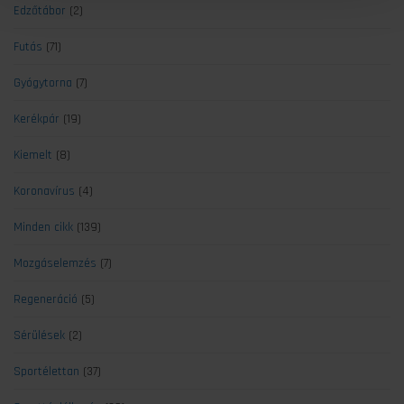
Edzőtábor
(2)
Futás
(71)
Gyógytorna
(7)
Kerékpár
(19)
Kiemelt
(8)
Koronavírus
(4)
Minden cikk
(139)
Mozgáselemzés
(7)
Regeneráció
(5)
Sérülések
(2)
Sportélettan
(37)