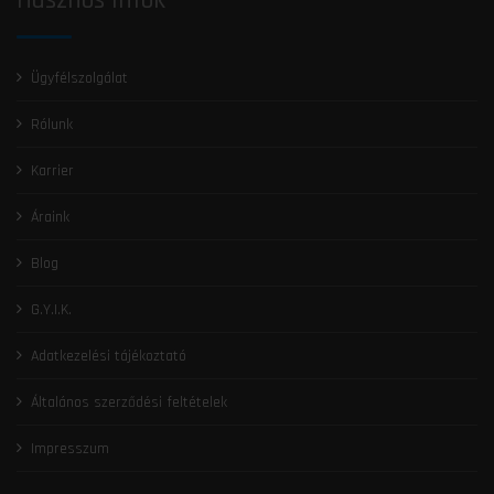
Hasznos Infók
Ügyfélszolgálat
Rólunk
Karrier
Áraink
Blog
G.Y.I.K.
Adatkezelési tájékoztató
Általános szerződési feltételek
Impresszum