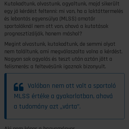
Kutakodtunk, olvastunk, agyaltunk, majd sikerült
egy jó kérdést feltenni: mi van, ha a laktáttermelés
és lebontás egyensúlya (MLSS) amatőr
sportolóknál nem ott van, ahová a kutatások
prognosztizálják, hanem máshol?
Megint olvastunk, kutakodtunk, de semmi olyat
nem találtunk, ami megválaszolta volna a kérdést.
Nagyon sok agyalás és teszt után aztán jött a
felismerés: a feltevésünk igaznak bizonyult.
Valóban nem ott volt a sportoló
MLSS értéke a gyakorlatban, ahová
a tudomány azt „várta”.
Aki nem képes a hagyományos