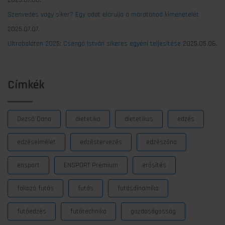
2025.07.08.
Szenvedés vagy siker? Egy adat elárulja a maratonod kimenetelét
2025.07.07.
Ultrabalaton 2025: Csengő István sikeres egyéni teljesítése
2025.05.06.
Címkék
Dezső Dana
dietetika
dietetikus
edzés
edzéselmélet
edzéstervezés
edzészóna
ensport
ENSPORT Prémium
erősítés
fokozó futás
futás
futásdinamika
futóedzés
futótechnika
gazdaságosság