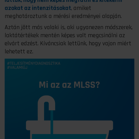
láttuk, hogy nem képes megfutni és kitekerni
azokat az intenzitásokat
, amiket
meghatároztunk a mérési eredményei alapján.
Aztán jött más valaki is, aki ugyanezen módszerek,
laktátértékek mentén képes volt megcsinálni az
elvárt edzést. Kíváncsiak lettünk, hogy vajon miért
lehetett ez.