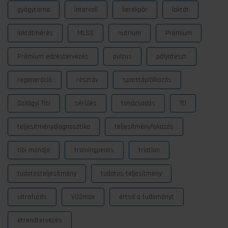
gyógytorna
intervall
kerékpár
laktát
laktátmérés
MLSS
nutrium
Prémium
Prémium edzéstervezés
pulzus
pályateszt
regeneráció
résztáv
sporttáplálkozás
Szilágyi Tibi
sérülés
tanácsadás
TD
teljesítménydiagnosztika
teljesítményfokozás
tibi mondja
trainingpeaks
triatlon
tudatosteljesítmény
tudatos teljesítmény
ultrafutás
VO2max
értsd a tudományt
étrendtervezés