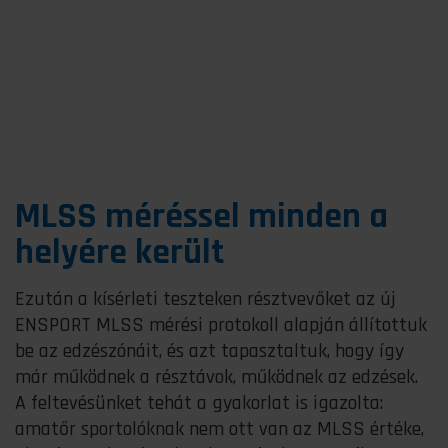
MLSS méréssel minden a
helyére került
Ezután a kísérleti teszteken résztvevőket az új
ENSPORT MLSS mérési protokoll alapján állítottuk
be az edzészónáit, és azt tapasztaltuk, hogy így
már működnek a résztávok, működnek az edzések.
A feltevésünket tehát a gyakorlat is igazolta:
amatőr sportolóknak nem ott van az MLSS értéke,