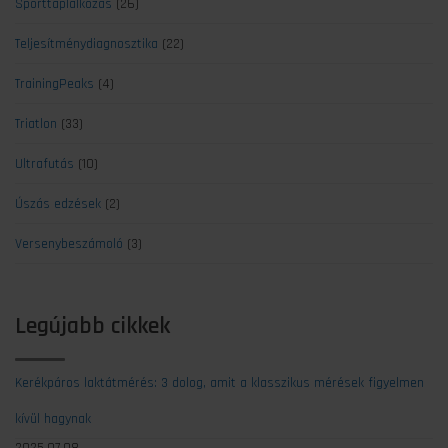
Sporttáplálkozás
(26)
Teljesítménydiagnosztika
(22)
TrainingPeaks
(4)
Triatlon
(33)
Ultrafutás
(10)
Úszás edzések
(2)
Versenybeszámoló
(3)
Legújabb cikkek
Kerékpáros laktátmérés: 3 dolog, amit a klasszikus mérések figyelmen
kívül hagynak