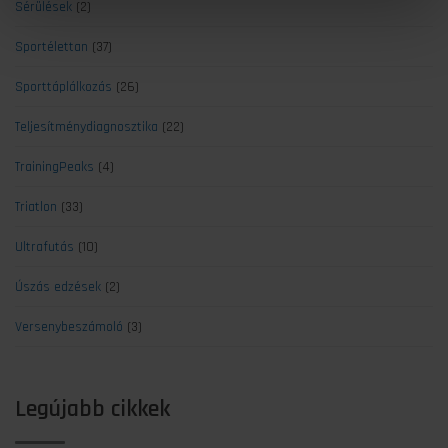
Sérülések
(2)
Sportélettan
(37)
Sporttáplálkozás
(26)
Teljesítménydiagnosztika
(22)
TrainingPeaks
(4)
Triatlon
(33)
Ultrafutás
(10)
Úszás edzések
(2)
Versenybeszámoló
(3)
Legújabb cikkek