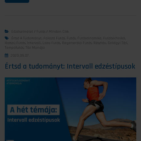
Edzéselmélet
/
Futás
/
Minden Cikk
Értsd A Tudományt
,
Fokozó Futás
,
Futás
,
Futásdinamika
,
Futótechnika
,
Hosszú Futás
,
Intervall
,
Laza Futás
,
Regeneráló Futás
,
Résztáv
,
Szilágyi Tibi
,
Tempófutás
,
Tibi Mondja
2020.09.07.
Értsd a tudományt: Intervall edzéstípusok