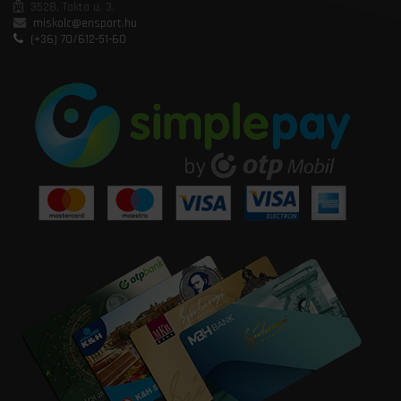
3528, Takta u. 3.
miskolc@ensport.hu
(+36) 70/612-51-60