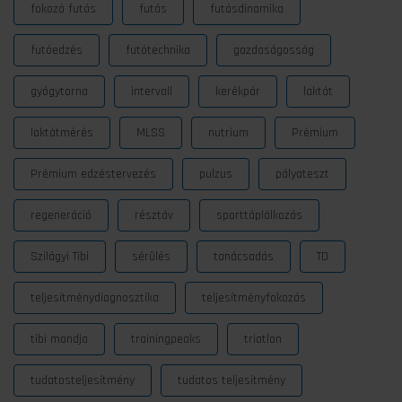
fokozó futás
futás
futásdinamika
futóedzés
futótechnika
gazdaságosság
gyógytorna
intervall
kerékpár
laktát
laktátmérés
MLSS
nutrium
Prémium
Prémium edzéstervezés
pulzus
pályateszt
regeneráció
résztáv
sporttáplálkozás
Szilágyi Tibi
sérülés
tanácsadás
TD
teljesítménydiagnosztika
teljesítményfokozás
tibi mondja
trainingpeaks
triatlon
tudatosteljesítmény
tudatos teljesítmény