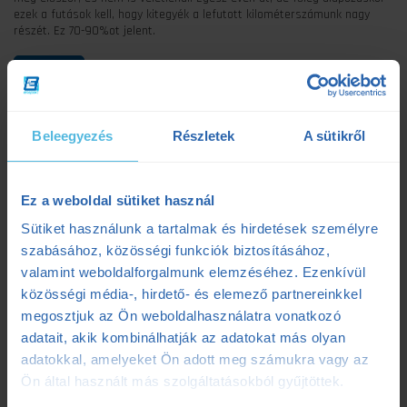
ezek a futások kell, hogy kitegyék a lefutott kilométerszámunk nagy
részét. Ez 70-90%ot jelent.
Beleegyezés
Részletek
A sütikről
Ez a weboldal sütiket használ
Kategóriák
Sütiket használunk a tartalmak és hirdetések személyre
szabásához, közösségi funkciók biztosításához,
valamint weboldalforgalmunk elemzéséhez. Ezenkívül
#ensportarcok
(5)
közösségi média-, hirdető- és elemező partnereinkkel
Balázs Bogi (futó)
(1)
megosztjuk az Ön weboldalhasználatra vonatkozó
adatait, akik kombinálhatják az adatokat más olyan
Bikefit
(2)
adatokkal, amelyeket Ön adott meg számukra vagy az
Ön által használt más szolgáltatásokból gyűjtöttek.
Edzéselemzés
(1)