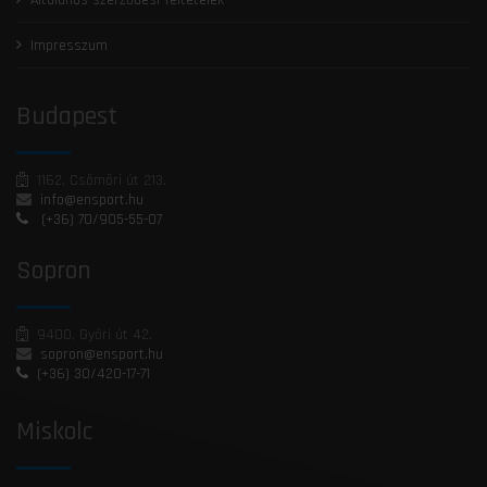
Általános szerződési feltételek
Impresszum
Budapest
1162, Csömöri út 213.
info@ensport.hu
(+36) 70/905-55-07
Sopron
9400, Győri út 42.
sopron@ensport.hu
(+36) 30/420-17-71
Miskolc