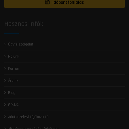
Időpontfoglalás
Hasznos Infók
Ügyfélszolgálat
Rólunk
Karrier
Áraink
Blog
G.Y.I.K.
Adatkezelési tájékoztató