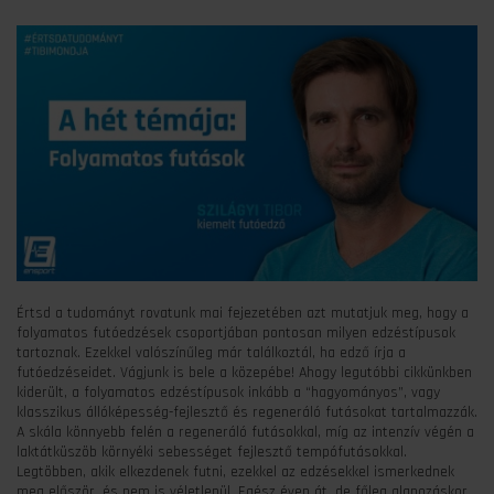
Értsd a tudományt rovatunk mai fejezetében azt mutatjuk meg, hogy a
folyamatos futóedzések csoportjában pontosan milyen edzéstípusok
tartoznak. Ezekkel valószínűleg már találkoztál, ha edző írja a
futóedzéseidet. Vágjunk is bele a közepébe! Ahogy legutóbbi cikkünkben
kiderült, a folyamatos edzéstípusok inkább a “hagyományos”, vagy
klasszikus állóképesség-fejlesztő és regeneráló futásokat tartalmazzák.
A skála könnyebb felén a regeneráló futásokkal, míg az intenzív végén a
laktátküszöb környéki sebességet fejlesztő tempófutásokkal.
Legtöbben, akik elkezdenek futni, ezekkel az edzésekkel ismerkednek
meg először, és nem is véletlenül. Egész éven át, de főleg alapozáskor