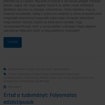
ellentéte ez a csoport. Míg azok a futások a versenyek jellegét imitálják
jobban, vagyis azt, hogy egyben futod le az edzés távját különböző,
általában alacsony és közepes intenzitáson, ritkán közelítve meg az
anaerob küszöbödet, addig a szakaszos edzések a célversenyednél jóval
magasabb intenzitású/magasabb sebességű, tervezett pihenőkkel
megszakított futások. Ezekre az edzésekre mondják, hogy
versenyspecifikusak, mert a versenyedhez szükséges képességeket
speciálisan fejlesztik. Ezért a megszakításos futásokból
Edzéselmélet
/
Futás
/
Minden Cikk
/
Sportélettan
Értsd A Tudományt
,
Fokozó Futás
,
Folyamatos Futás
,
Futás
,
Futásdinamika
,
Futótechnika
,
Hosszú Futás
,
Laza Futás
,
Regeneráló Futás
,
Szilágyi Tibi
,
Tempófutás
,
Tibi Mondja
2020.08.17.
Értsd a tudományt: Folyamatos
edzéstípusok