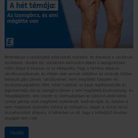
Áttételesen a keményebb edzéseknél maradva, de átevezve a sérülések
területére, röviden azt szeretném bemutatni ebben a bejegyzésben,
miért alakul ki tévesen az az elképzelés, hogy a kemény edzések
sérülésveszélyesek, és milyen okai vannak valójában az edzések közben
kialakuló görcsöknek, sérüléseknek. Nem megfelelő folyadék- és
ásványianyag-pótlás Mint sokan tudjátok, az egyik legközkeletűbb és
legismertebb oka az izomgörcsöknek a nem megfelelő ásványianyag- és
folyadékpótlás, ami szerint az izomsejtekben lecsökkenő elektrolitok
szintje gátolja azok megfelelő működését, kontrakcióját, és ilyenkor a
nem megfelelő üzemelés hatása az izomgörcs, vagyis a rostok kóros,
összehúzódott állapota. A háttérben az áll, hogy a különböző ásványi
anyagok nem csak