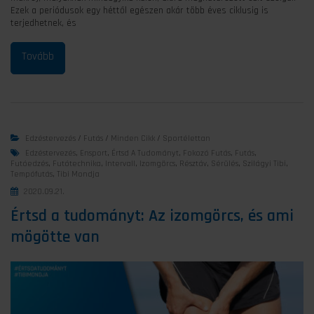
Ezek a periódusok egy héttől egészen akár több éves ciklusig is
terjedhetnek, és
Edzéstervezés
/
Futás
/
Minden Cikk
/
Sportélettan
Edzéstervezés
,
Ensport
,
Értsd A Tudományt
,
Fokozó Futás
,
Futás
,
Futóedzés
,
Futótechnika
,
Intervall
,
Izomgörcs
,
Résztáv
,
Sérülés
,
Szilágyi Tibi
,
Tempófutás
,
Tibi Mondja
2020.09.21.
Értsd a tudományt: Az izomgörcs, és ami
mögötte van