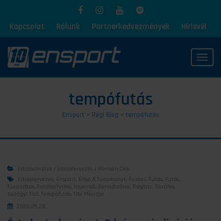
Kapcsolat
Rólunk
Partnerkedvezmények
Hírlevél
Toggl
tempófutás
Ensport
>
Régi Blog
>
tempófutás
Edzéselmélet
/
Edzéstervezés
/
Minden Cikk
Edzéstervezés
,
Ensport
,
Értsd A Tudományt
,
Fokozó Futás
,
Futás
,
Futóedzés
,
Futótechnika
,
Intervall
,
Periodizáció
,
Résztáv
,
Sérülés
,
Szilágyi Tibi
,
Tempófutás
,
Tibi Mondja
2020.09.28.