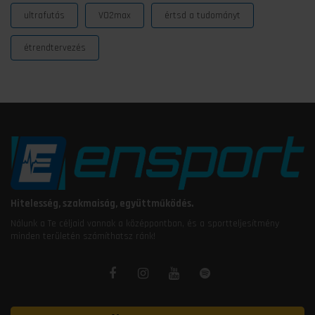
ultrafutás
VO2max
értsd a tudományt
étrendtervezés
Hitelesség, szakmaiság, együttműködés.
Nálunk a Te céljaid vannak a középpontban, és a sportteljesítmény
minden területén számíthatsz ránk!