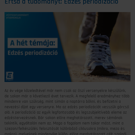
Értsd a tudományt: Edzés periodizáció
Az év vége közeledtével már nem csak az őszi versenyekre készülünk,
de sokan már a következő évet tervezik. A megfelelő eredményhez több
mindenre van szükség, mint simán a naptárra bökni, és befizetni a
nevezési díjat egy versenyre. Ma az edzés periodizációt vesszük górcső
alá. A periodizáció az egyik legfontosabb és legszubjektívebb eleme az
edzéstervezésnek. Bár sokan előre meghatározott, merev sémának
tekintik, egyáltalán nem az. Maga a fogalom nem takar mást, mint a
szezon/felkészülés felosztását különböző ciklusokra (mikro, mezo és
makro), melyeknek mindegyike külön, előre meghatározott célt szolgál.