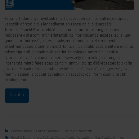
Értsd a tudományt rovatunk mai fejezetében az intervall edzéstípust
vesszük górcső alá. Elengedhetetlen része az állóképességi
felkészülésnek! Bár az előző alkalommal, amikor a megszakításos
módszerekről írtam, már érintettük az intervallumos edzéseket is, úgy
gondolom fontosságuk, és a sokszor a módszerrel szembeni
ellentmondásos érzelmek miatt fontos kicsit több szót említeni erről az
edzés típusról. Vannak akik szerint felesleges használni, csak a
“profiknak” való, valamint a sérülésveszély és a vele járó magas
intenzitás miatt felesleges csinálni annak, aki az állóképességét akarja
javítani. Mások ezzel szemben esküsznek rá, és akár az egészséges
mennyiségnél is többet csinálnak a résztávokból. Nem csak a profik
privilégiuma
Edzéselmélet
/
Futás
/
Minden Cikk
/
Sportélettan
Értsd A Tudományt
,
Fokozó Futás
,
Futás
,
Futásdinamika
,
Futótechnika
,