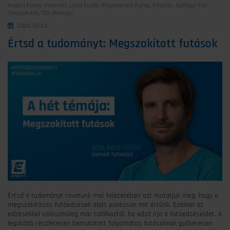
Hosszú Futás
,
Intervall
,
Laza Futás
,
Regeneráló Futás
,
Résztáv
,
Szilágyi Tibi
,
Tempófutás
,
Tibi Mondja
2020.08.24.
Értsd a tudományt: Megszakított futások
Értsd a tudományt rovatunk mai fejezetében azt mutatjuk meg, hogy a
megszakításos futóedzések alatt pontosan mit értünk. Ezekkel az
edzésekkel valószínűleg már találkoztál, ha edző írja a futóedzéseidet. A
legutóbb részletesen bemutatott folyamatos futásoknak gyökeresen