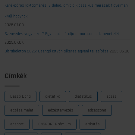
Kerékpáros laktátmérés: 3 dolog, amit a klasszikus mérések figyelmen
kívül hagynak
2025.07.08.
Szenvedés vagy siker? Egy adat elárulja a maratonod kimenetelét
2025.07.07.
Ultrabalaton 2025: Csengő István sikeres egyéni teljesítése
2025.05.06.
Címkék
Dezső Dana
dietetika
dietetikus
edzés
edzéselmélet
edzéstervezés
edzészóna
ensport
ENSPORT Prémium
erősítés