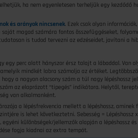
elhetjük, ha nem egyenletesen terheljük egy kezdődő 
mok és arányok nincsenek
. Ezek csak olyan információk,
 a saját magad számára fontos összefüggéseket, folyam
udatosan is tudod tervezni az edzéseidet, javítani a hi
 egy perc alatt hányszor érsz talajt a lábaddal. Van o
, amelyik mindkét labra számolja az értéket. Legtöbbszö
, hogy a nagyon alacsony szám a túl nagy lépéshossz jel
szám az elaprózott “tipegés” indikátora. Helytől, terept
ség van alkalmanként.
ozója a lépésfrekvencia mellett a lépéshossz, aminek 
intjére is lehet következtetni. Sebesség = Lépéshossz x
, egyéni különbségek/jellemzők alapján a lépéshossz és
ése fogja kiadnai az extra tempót.