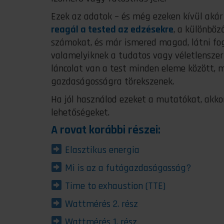
Ezek az adatok – és még ezeken kívül akár
reagál a tested az edzésekre
, a különböz
számokat, és már ismered magad, látni fo
valamelyiknek a tudatos vagy véletlenszerű
láncolat van a test minden eleme között,
gazdaságosságra törekszenek.
Ha jól használod ezeket a mutatókat, akkor
lehetőségeket.
A rovat korábbi részei:
Elasztikus energia
Mi is az a futógazdaságosság?
Time to exhaustion (TTE)
Wattmérés 2. rész
Wattmérés 1. rész