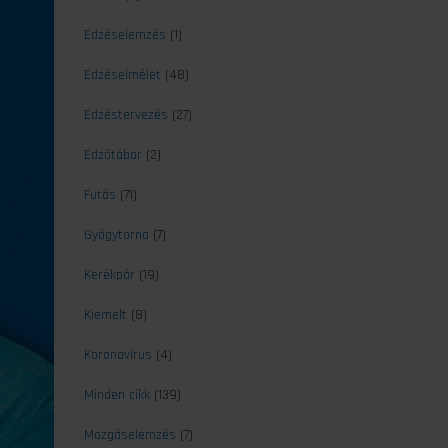
Edzéselemzés
(1)
Edzéselmélet
(48)
Edzéstervezés
(27)
Edzőtábor
(2)
Futás
(71)
Gyógytorna
(7)
Kerékpár
(19)
Kiemelt
(8)
Koronavírus
(4)
Minden cikk
(139)
Mozgáselemzés
(7)