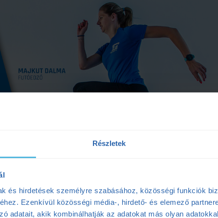
Részletek
ál
mak és hirdetések személyre szabásához, közösségi funkciók biz
hez. Ezenkívül közösségi média-, hirdető- és elemező partner
zó adatait, akik kombinálhatják az adatokat más olyan adatokka