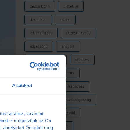
Dezső Dana
dietetika
dietetikus
edzés
edzéselmélet
edzéstervezés
edzészóna
ensport
ENSPORT Prémium
erősítés
fokozó futás
futás
A sütikről
futásdinamika
futóedzés
futótechnika
gazdaságosság
gyógytorna
intervall
tosításához, valamint
einkkel megosztjuk az Ön
kerékpár
laktát
l, amelyeket Ön adott meg