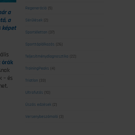
Regeneráció
(5)
már a
tő, a
Sérülések
(2)
s képet
Sportélettan
(37)
Sporttáplálkozás
(26)
ális
Teljesítménydiagnosztika
(22)
 órák
TrainingPeaks
(4)
snak
 – és
Triatlon
(33)
het.
Ultrafutás
(10)
Úszás edzések
(2)
Versenybeszámoló
(3)