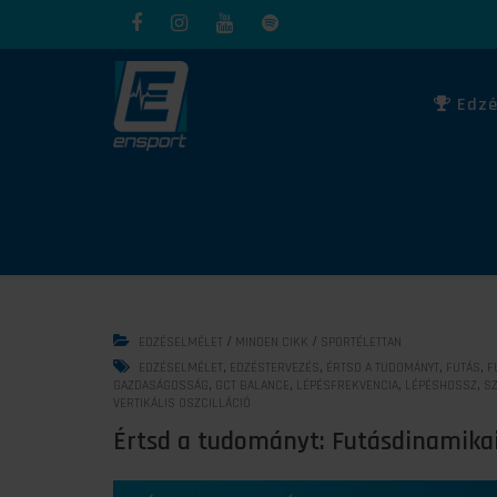
Edzé
/
/
EDZÉSELMÉLET
MINDEN CIKK
SPORTÉLETTAN
,
,
,
,
EDZÉSELMÉLET
EDZÉSTERVEZÉS
ÉRTSD A TUDOMÁNYT
FUTÁS
F
,
,
,
,
GAZDASÁGOSSÁG
GCT BALANCE
LÉPÉSFREKVENCIA
LÉPÉSHOSSZ
SZ
VERTIKÁLIS OSZCILLÁCIÓ
Értsd a tudományt: Futásdinamika