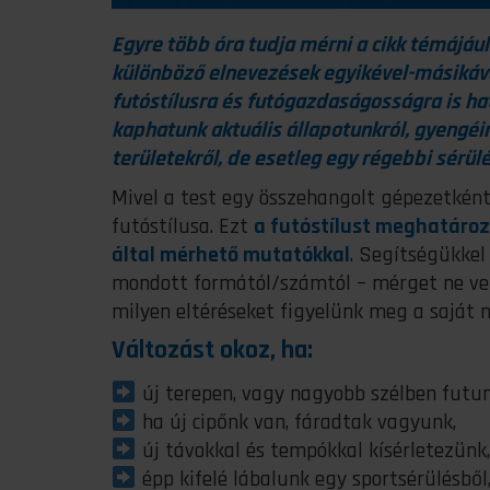
Egyre több óra tudja mérni a cikk témájául
különböző elnevezések egyikével-másikáva
futóstílusra és futógazdaságosságra is ha
kaphatunk aktuális állapotunkról, gyengéin
területekről, de esetleg egy régebbi sérülé
Mivel a test egy összehangolt gépezetké
futóstílusa. Ezt
a futóstílust meghatároz
által mérhető mutatókkal
. Segítségükkel
mondott formától/számtól – mérget ne veg
milyen eltéréseket figyelünk meg a saját me
Változást okoz, ha:
új terepen, vagy nagyobb szélben futun
ha új cipőnk van, fáradtak vagyunk,
új távokkal és tempókkal kísérletezünk,
épp kifelé lábalunk egy sportsérülésből