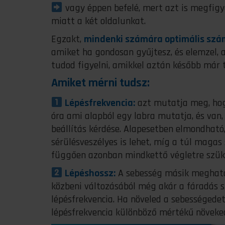
vagy éppen befelé, mert azt is megfigy
miatt a két oldalunkat.
Egzakt,
mindenki számára optimális szá
amiket ha gondosan gyűjtesz, és elemzel,
tudod figyelni, amikkel aztán később már t
Amiket mérni tudsz:
Lépésfrekvencia:
azt mutatja meg, hogy
óra ami alapból egy labra mutatja, és van
beállítás kérdése. Alapesetben elmondható
sérülésveszélyes is lehet, míg a túl magas 
függően azonban mindkettő végletre szük
Lépéshossz:
A sebesség másik meghatár
közbeni változásából még akár a fáradás sz
lépésfrekvencia. Ha növeled a sebességedet
lépésfrekvencia különböző mértékű növeked