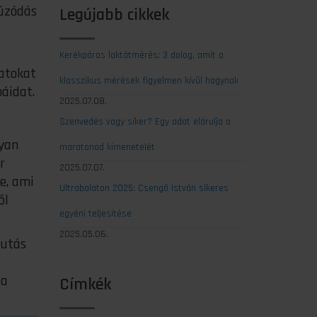
húzódás
Legújabb cikkek
Kerékpáros laktátmérés: 3 dolog, amit a
atokat
klasszikus mérések figyelmen kívül hagynak
báidat.
2025.07.08.
Szenvedés vagy siker? Egy adat elárulja a
lyan
maratonod kimenetelét
r
2025.07.07.
e, ami
Ultrabalaton 2025: Csengő István sikeres
ől
egyéni teljesítése
2025.05.06.
futás
 a
Címkék