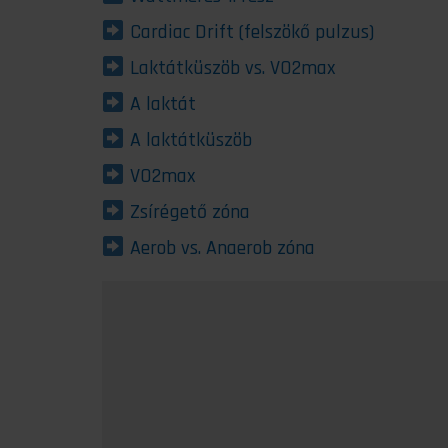
Cardiac Drift (felszökő pulzus)
Laktátküszöb vs. VO2max
A laktát
A laktátküszöb
VO2max
Zsírégető zóna
Aerob vs. Anaerob zóna