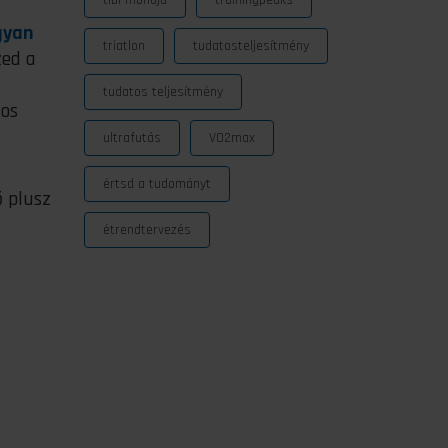
tibi mondja
trainingpeaks
gyan
triatlon
tudatosteljesítmény
zed a
tudatos teljesítmény
tos
ultrafutás
VO2max
értsd a tudományt
ő plusz
étrendtervezés