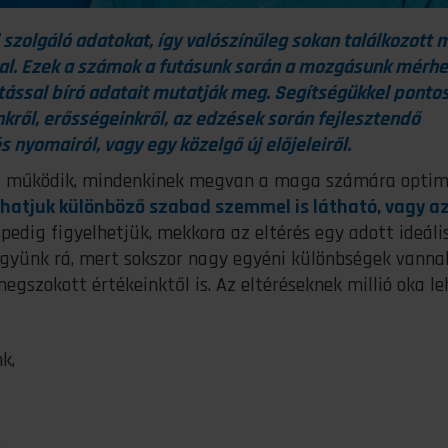
 szolgáló adatokat, így valószínűleg sokan találkozott 
l. Ezek a számok a futásunk során a mozgásunk mérhe
tással bíró adatait mutatják meg. Segítségükkel ponto
kről, erősségeinkről, az edzések során fejlesztendő
s nyomairól, vagy egy közelgő új előjeleiről.
nt működik, mindenkinek megvan a maga számára optim
hatjuk különböző szabad szemmel is látható, vagy az
 pedig figyelhetjük, mekkora az eltérés egy adott ideáli
yünk rá, mert sokszor nagy egyéni különbségek vannak
gszokott értékeinktől is. Az eltéréseknek millió oka le
k,
,