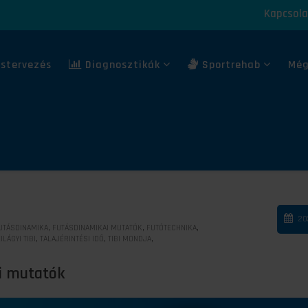
Kapcsola
stervezés
Diagnosztikák
Sportrehab
Még
20
,
,
,
UTÁSDINAMIKA
FUTÁSDINAMIKAI MUTATÓK
FUTÓTECHNIKA
,
,
,
ILÁGYI TIBI
TALAJÉRINTÉSI IDŐ
TIBI MONDJA
i mutatók