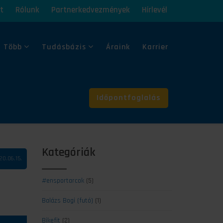
t
Rólunk
Partnerkedvezmények
Hírlevél
 Több
Tudásbázis
Áraink
Karrier
Időpontfoglalás
Kategóriák
20.06.15.
#ensportarcok
(5)
Balázs Bogi (futó)
(1)
Bikefit
(2)