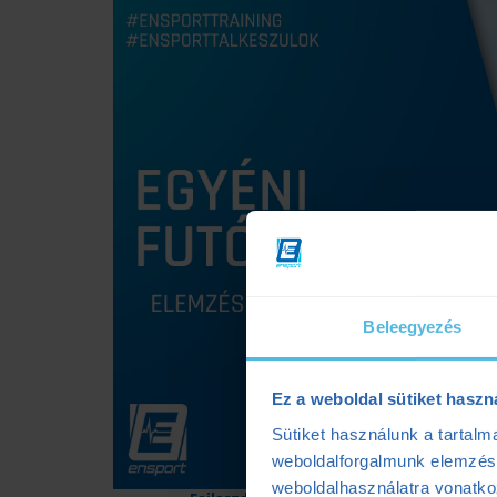
Beleegyezés
Ez a weboldal sütiket haszn
Sütiket használunk a tartal
weboldalforgalmunk elemzésé
weboldalhasználatra vonatko