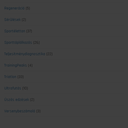
Regeneráció
(5)
Sérülések
(2)
Sportélettan
(37)
Sporttáplálkozás
(26)
Teljesítménydiagnosztika
(22)
TrainingPeaks
(4)
Triatlon
(33)
Ultrafutás
(10)
Úszás edzések
(2)
Versenybeszámoló
(3)