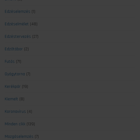
Edzéselemzés
(1)
Edzéselmélet
(48)
Edzéstervezés
(27)
Edzőtábor
(2)
Futás
(71)
Gyógytorna
(7)
Kerékpár
(19)
Kiemelt
(8)
Koronavírus
(4)
Minden cikk
(139)
Mozgáselemzés
(7)