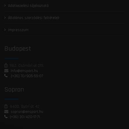
Adatkezelési tájékoztató
Általános szerződési feltételek
Impresszum
Budapest
1162, Csömöri út 213.
info@ensport.hu
(+36) 70/905-55-07
Sopron
9400, Győri út 42.
sopron@ensport.hu
(+36) 30/420-17-71