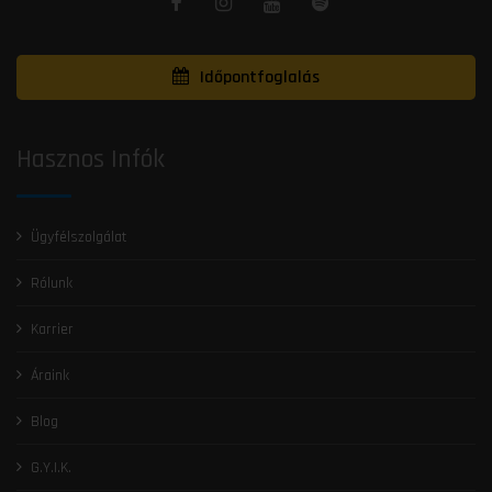
Időpontfoglalás
Hasznos Infók
Ügyfélszolgálat
Rólunk
Karrier
Áraink
Blog
G.Y.I.K.