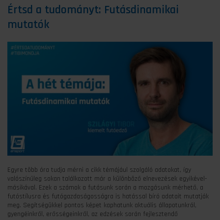
Értsd a tudományt: Futásdinamikai
mutatók
Egyre több óra tudja mérni a cikk témájául szolgáló adatokat, így
valószínűleg sokan találkozott már a különböző elnevezések egyikével-
másikával. Ezek a számok a futásunk során a mozgásunk mérhető, a
futóstílusra és futógazdaságosságra is hatással bíró adatait mutatják
meg. Segítségükkel pontos képet kaphatunk aktuális állapotunkról,
gyengéinkről, erősségeinkről, az edzések során fejlesztendő