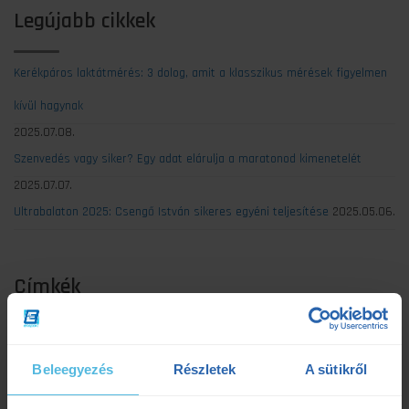
Legújabb cikkek
Kerékpáros laktátmérés: 3 dolog, amit a klasszikus mérések figyelmen
kívül hagynak
2025.07.08.
Szenvedés vagy siker? Egy adat elárulja a maratonod kimenetelét
2025.07.07.
Ultrabalaton 2025: Csengő István sikeres egyéni teljesítése
2025.05.06.
Címkék
Dezső Dana
dietetika
dietetikus
edzés
Beleegyezés
Részletek
A sütikről
edzéselmélet
edzéstervezés
edzészóna