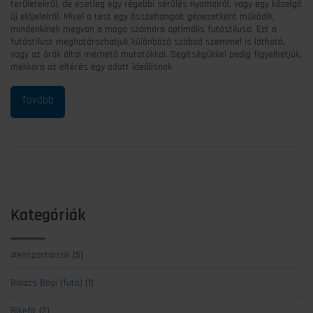
területekről, de esetleg egy régebbi sérülés nyomairól, vagy egy közelgő
új előjeleiről. Mivel a test egy összehangolt gépezetként működik,
mindenkinek megvan a maga számára optimális futóstílusa. Ezt a
futóstílust meghatározhatjuk különböző szabad szemmel is látható,
vagy az órák által mérhető mutatókkal. Segítségükkel pedig figyelhetjük,
mekkora az eltérés egy adott ideálisnak
Kategóriák
#ensportarcok
(5)
Balázs Bogi (futó)
(1)
Bikefit
(2)