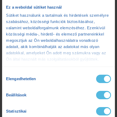
ensport
ENSPORT Prémium
erősítés
Ez a weboldal sütiket használ
Sütiket használunk a tartalmak és hirdetések személyre
fokozó futás
futás
futásdinamika
szabásához, közösségi funkciók biztosításához,
valamint weboldalforgalmunk elemzéséhez. Ezenkívül
futóedzés
futótechnika
gazdaságosság
közösségi média-, hirdető- és elemező partnereinkkel
megosztjuk az Ön weboldalhasználatra vonatkozó
gyógytorna
intervall
kerékpár
laktát
adatait, akik kombinálhatják az adatokat más olyan
adatokkal, amelyeket Ön adott meg számukra vagy az
laktátmérés
MLSS
nutrium
Prémium
Ön által használt más szolgáltatásokból gyűjtöttek.
Prémium edzéstervezés
pulzus
pályateszt
Hozzájárulás
Elengedhetetlen
regeneráció
résztáv
sporttáplálkozás
kiválasztása
Szilágyi Tibi
sérülés
tanácsadás
TD
Beállítások
teljesítménydiagnosztika
teljesítményfokozás
Statisztikai
tibi mondja
trainingpeaks
triatlon