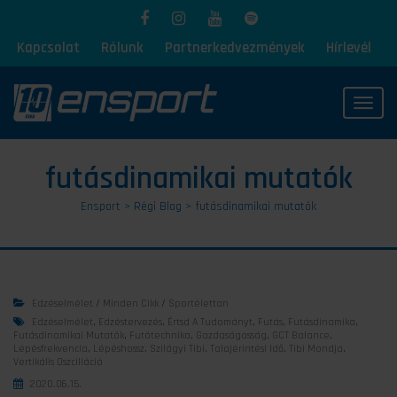
Kapcsolat
Rólunk
Partnerkedvezmények
Hírlevél
Toggl
futásdinamikai mutatók
Ensport
>
Régi Blog
>
futásdinamikai mutatók
Edzéselmélet
/
Minden Cikk
/
Sportélettan
Edzéselmélet
,
Edzéstervezés
,
Értsd A Tudományt
,
Futás
,
Futásdinamika
,
Futásdinamikai Mutatók
,
Futótechnika
,
Gazdaságosság
,
GCT Balance
,
Lépésfrekvencia
,
Lépéshossz
,
Szilágyi Tibi
,
Talajérintési Idő
,
Tibi Mondja
,
Vertikális Oszcilláció
2020.06.15.