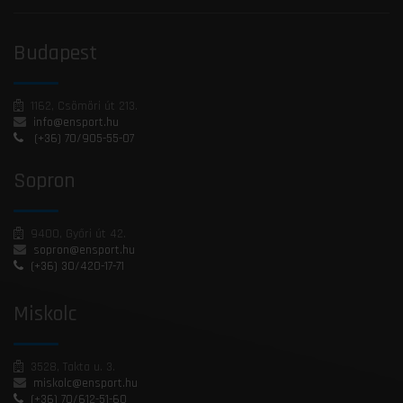
Budapest
1162, Csömöri út 213.
info@ensport.hu
(+36) 70/905-55-07
Sopron
9400, Győri út 42.
sopron@ensport.hu
(+36) 30/420-17-71
Miskolc
3528, Takta u. 3.
miskolc@ensport.hu
(+36) 70/612-51-60