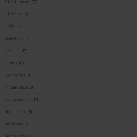
Edzéstervezés
(27)
Edzőtábor
(2)
Futás
(71)
Gyógytorna
(7)
Kerékpár
(19)
Kiemelt
(8)
Koronavírus
(4)
Minden cikk
(139)
Mozgáselemzés
(7)
Regeneráció
(5)
Sérülések
(2)
Sportélettan
(37)