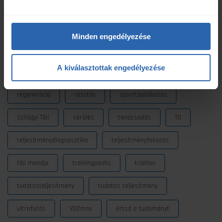
futóedzés
futótechnika
gazdaságosság
gyógytorna
intervall
kerékpár
laktát
Minden engedélyezése
laktátmérés
MLSS
nutrium
Prémium
A kiválasztottak engedélyezése
Prémium edzéstervezés
pulzus
pályateszt
regeneráció
résztáv
sporttáplálkozás
Szilágyi Tibi
sérülés
tanácsadás
TD
teljesítménydiagnosztika
teljesítményfokozás
tibi mondja
trainingpeaks
triatlon
tudatosteljesítmény
tudatos teljesítmény
ultrafutás
VO2max
értsd a tudományt