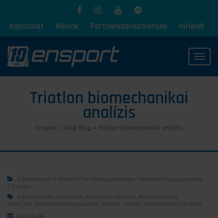
Kapcsolat
Rólunk
Partnerkedvezmények
Hírlevél
Toggl
Triatlon biomechanikai
analízis
Ensport
>
Régi Blog
>
Triatlon biomechanikai analízis
Edzéstervezés
/
Minden Cikk
/
Mozgáselemzés
/
Teljesítménydiagnosztika
/
Triatlon
Edzéstervezés
,
Felkészülés
,
Hosszútáv
,
Ironman
,
Mozgáselemzés
,
Teljes Táv
,
Teljesítménydiagnosztika
,
Triatlon
,
Triatlon Biomechanikai Analízis
2021.09.06.