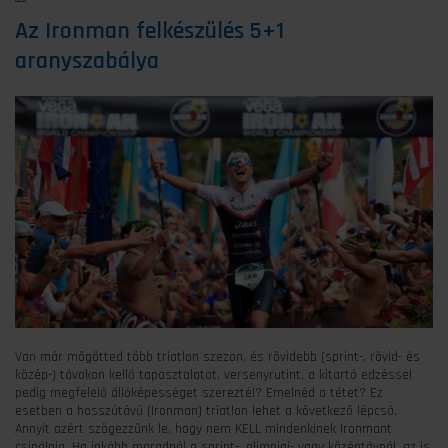
Az Ironman felkészülés 5+1
aranyszabálya
Van már mögötted több triatlon szezon, és rövidebb (sprint-, rövid- és
közép-) távokon kellő tapasztalatot, versenyrutint, a kitartó edzéssel
pedig megfelelő állóképességet szereztél? Emelnéd a tétet? Ez
esetben a hosszútávú (Ironman) triatlon lehet a következő lépcső.
Annyit azért szögezzünk le, hogy nem KELL mindenkinek Ironmant
csinálnia. Ha inkább maradnál a sprint-, olimpiai- vagy középtávnál, az is