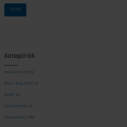
Kategóriák
#ensportarcok
(5)
Balázs Bogi (futó)
(1)
Bikefit
(2)
Edzéselemzés
(1)
Edzéselmélet
(48)