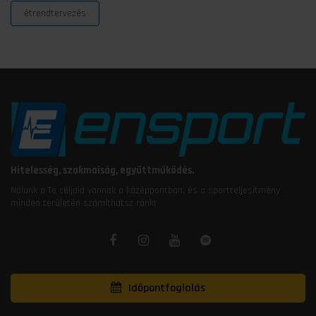
étrendtervezés
Hitelesség, szakmaiság, együttműködés.
Nálunk a Te céljaid vannak a középpontban, és a sportteljesítmény
minden területén számíthatsz ránk!
Időpontfoglalás