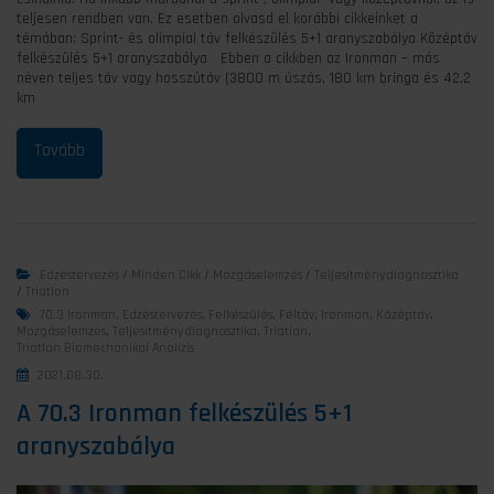
teljesen rendben van. Ez esetben olvasd el korábbi cikkeinket a
témában: Sprint- és olimpiai táv felkészülés 5+1 aranyszabálya Középtáv
felkészülés 5+1 aranyszabálya Ebben a cikkben az Ironman – más
néven teljes táv vagy hosszútáv (3800 m úszás, 180 km bringa és 42,2
km
Edzéstervezés
/
Minden Cikk
/
Mozgáselemzés
/
Teljesítménydiagnosztika
/
Triatlon
70.3 Ironman
,
Edzéstervezés
,
Felkészülés
,
Féltáv
,
Ironman
,
Középtáv
,
Mozgáselemzés
,
Teljesítménydiagnosztika
,
Triatlon
,
Triatlon Biomechanikai Analízis
2021.08.30.
A 70.3 Ironman felkészülés 5+1
aranyszabálya