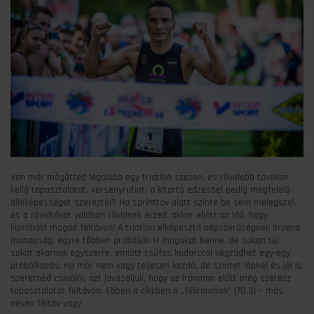
Van már mögötted legalább egy triatlon szezon, és rövidebb távokon
kellő tapasztalatot, versenyrutint, a kitartó edzéssel pedig megfelelő
állóképességet szereztél? Ha sprinttáv alatt szinte be sem melegszel,
és a rövidtávot valóban rövidnek érzed, akkor eljött az idő, hogy
kipróbáld magad féltávon! A triatlon elképesztő népszerűségnek örvend
manapság, egyre többen próbálják ki magukat benne, de sokan túl
sokat akarnak egyszerre, emiatt csúfos kudarccal végződhet egy-egy
próbálkozás. Ha már nem vagy teljesen kezdő, de szintet lépnél és jól is
szeretnéd csinálni, azt javasoljuk, hogy az Ironman előtt még szerezz
tapasztalatot féltávon. Ebben a cikkben a „félironman” (70.3) – más
néven féltáv vagy