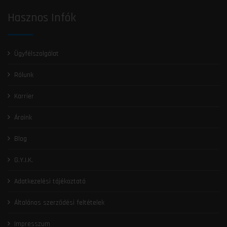
Hasznos Infók
Ügyfélszolgálat
Rólunk
Karrier
Áraink
Blog
G.Y.I.K.
Adatkezelési tájékoztató
Általános szerződési feltételek
Impresszum