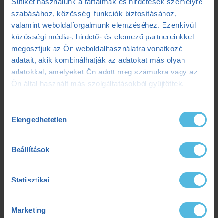
Sütiket használunk a tartalmak és hirdetések személyre
kívül hagynak
szabásához, közösségi funkciók biztosításához,
2025.07.08.
valamint weboldalforgalmunk elemzéséhez. Ezenkívül
Szenvedés vagy siker? Egy adat elárulja a maratonod kimenetelét
közösségi média-, hirdető- és elemező partnereinkkel
2025.07.07.
megosztjuk az Ön weboldalhasználatra vonatkozó
Ultrabalaton 2025: Csengő István sikeres egyéni teljesítése
2025.05.06.
adatait, akik kombinálhatják az adatokat más olyan
adatokkal, amelyeket Ön adott meg számukra vagy az
Ön által használt más szolgáltatásokból gyűjtöttek.
Címkék
Hozzájárulás
Elengedhetetlen
kiválasztása
Dezső Dana
dietetika
dietetikus
edzés
Beállítások
edzéselmélet
edzéstervezés
edzészóna
ensport
ENSPORT Prémium
erősítés
Statisztikai
fokozó futás
futás
futásdinamika
Marketing