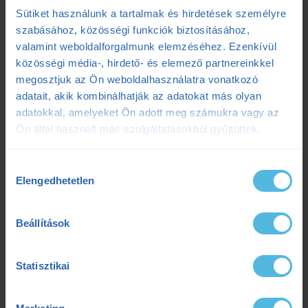
Sütiket használunk a tartalmak és hirdetések személyre
futóedzés
futótechnika
gazdaságosság
szabásához, közösségi funkciók biztosításához,
valamint weboldalforgalmunk elemzéséhez. Ezenkívül
gyógytorna
intervall
kerékpár
laktát
közösségi média-, hirdető- és elemező partnereinkkel
megosztjuk az Ön weboldalhasználatra vonatkozó
laktátmérés
MLSS
nutrium
Prémium
adatait, akik kombinálhatják az adatokat más olyan
adatokkal, amelyeket Ön adott meg számukra vagy az
Prémium edzéstervezés
pulzus
pályateszt
Ön által használt más szolgáltatásokból gyűjtöttek.
regeneráció
résztáv
sporttáplálkozás
Hozzájárulás
Elengedhetetlen
kiválasztása
Szilágyi Tibi
sérülés
tanácsadás
TD
teljesítménydiagnosztika
teljesítményfokozás
Beállítások
tibi mondja
trainingpeaks
triatlon
Statisztikai
tudatosteljesítmény
tudatos teljesítmény