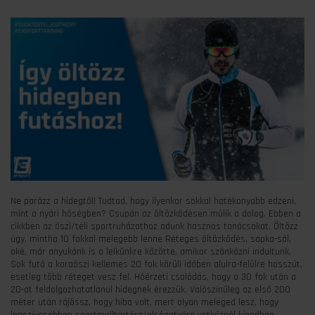
Ne parázz a hidegtől! Tudtad, hogy ilyenkor sokkal hatékonyabb edzeni,
mint a nyári hőségben? Csupán az öltözködésen múlik a dolog. Ebben a
cikkben az őszi/téli sportruházathoz adunk hasznos tanácsokat. Öltözz
úgy, mintha 10 fokkal melegebb lenne Réteges öltözködés, sapka-sál,
oké, már anyukánk is a lelkünkre közötte, amikor szánkózni indultunk.
Sok futó a koraőszi kellemes 20 fok körüli időben alulra-felülre hosszút,
esetleg több réteget vesz fel. Hőérzeti csalódás, hogy a 30 fok után a
20-at feldolgozhatatlanul hidegnek érezzük. Valószínűleg az első 200
méter után rájössz, hogy hiba volt, mert olyan meleged lesz, hogy