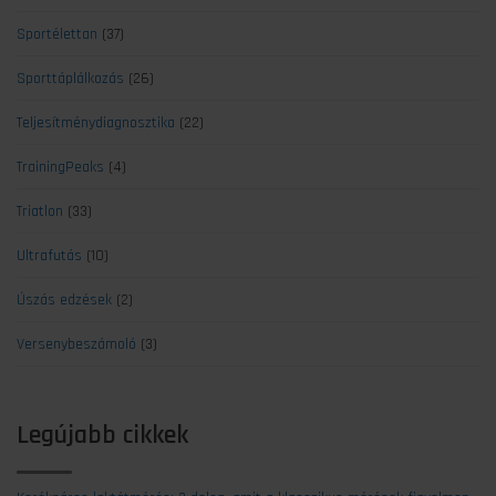
Sportélettan
(37)
Sporttáplálkozás
(26)
Teljesítménydiagnosztika
(22)
TrainingPeaks
(4)
Triatlon
(33)
Ultrafutás
(10)
Úszás edzések
(2)
Versenybeszámoló
(3)
Legújabb cikkek