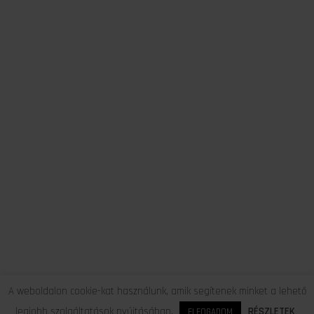
A weboldalon cookie-kat használunk, amik segítenek minket a lehető
legjobb szolgáltatások nyújtásában.
RÉSZLETEK
ELFOGADOM