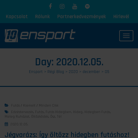
Kapcsolat
Rólunk
Partnerkedvezmények
Hírlevél
Toggl
Day:
2020.12.05.
Ensport
>
Régi Blog
>
2020
>
december
>
05
Futás
/
Kiemelt
/
Minden Cikk
Edzéstervezés
,
Futás
,
Futás Hidegben
,
Hideg
,
Hidegben Futás
,
Meleg Ruházat
,
Öltözködés
,
Ősz
,
Tél
2020.12.05.
Jégvarázs: Így öltözz hidegben futáshoz!