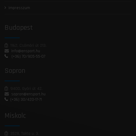
Impresszum
Budapest
1162, Csömöri út 213.
info@ensport.hu
(+36) 70/905-55-07
Sopron
9400, Győri út 42.
sopron@ensport.hu
(+36) 30/420-17-71
Miskolc
3528, Takta u. 3.