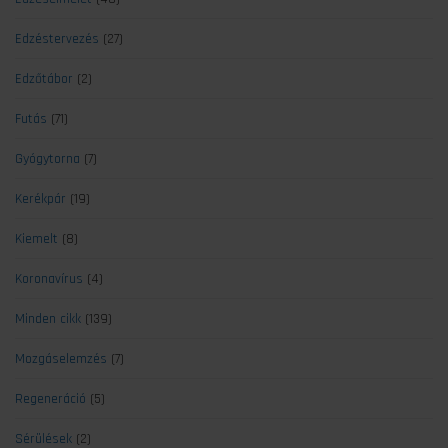
Edzéstervezés
(27)
Edzőtábor
(2)
Futás
(71)
Gyógytorna
(7)
Kerékpár
(19)
Kiemelt
(8)
Koronavírus
(4)
Minden cikk
(139)
Mozgáselemzés
(7)
Regeneráció
(5)
Sérülések
(2)