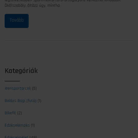
legszívesebben sportmelltartóra/alsógatyára vetkőznél kínodban.
Ökölszabály: öltözz úgy, mintha
Kategóriák
#ensportarcok
(5)
Balázs Bogi (futó)
(1)
Bikefit
(2)
Edzéselemzés
(1)
Edzéselmélet
(48)