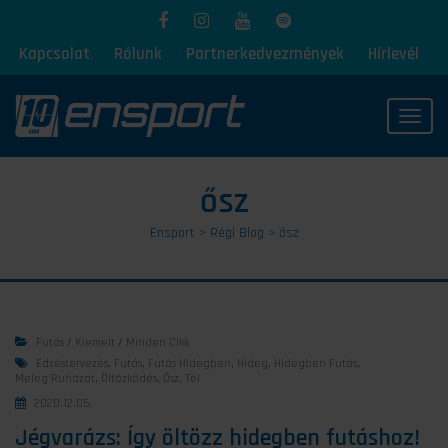
Kapcsolat
Rólunk
Partnerkedvezmények
Hírlevél
Toggl
ősz
Ensport
>
Régi Blog
>
ősz
Futás
/
Kiemelt
/
Minden Cikk
Edzéstervezés
,
Futás
,
Futás Hidegben
,
Hideg
,
Hidegben Futás
,
Meleg Ruházat
,
Öltözködés
,
Ősz
,
Tél
2020.12.05.
Jégvarázs: Így öltözz hidegben futáshoz!