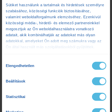
Sütiket használunk a tartalmak és hirdetések személyre
futóedzés
futótechnika
gazdaságosság
szabásához, közösségi funkciók biztosításához,
valamint weboldalforgalmunk elemzéséhez. Ezenkívül
gyógytorna
intervall
kerékpár
laktát
közösségi média-, hirdető- és elemező partnereinkkel
megosztjuk az Ön weboldalhasználatra vonatkozó
laktátmérés
MLSS
nutrium
Prémium
adatait, akik kombinálhatják az adatokat más olyan
adatokkal, amelyeket Ön adott meg számukra vagy az
Prémium edzéstervezés
pulzus
pályateszt
Ön által használt más szolgáltatásokból gyűjtöttek.
regeneráció
résztáv
sporttáplálkozás
Hozzájárulás
Elengedhetetlen
kiválasztása
Szilágyi Tibi
sérülés
tanácsadás
TD
teljesítménydiagnosztika
teljesítményfokozás
Beállítások
tibi mondja
trainingpeaks
triatlon
Statisztikai
tudatosteljesítmény
tudatos teljesítmény