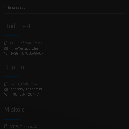
Impresszum
Budapest
1162, Csömöri út 213.
info@ensport.hu
(+36) 70/905-55-07
Sopron
9400, Győri út 42.
sopron@ensport.hu
(+36) 30/420-17-71
Miskolc
3528, Takta u. 3.