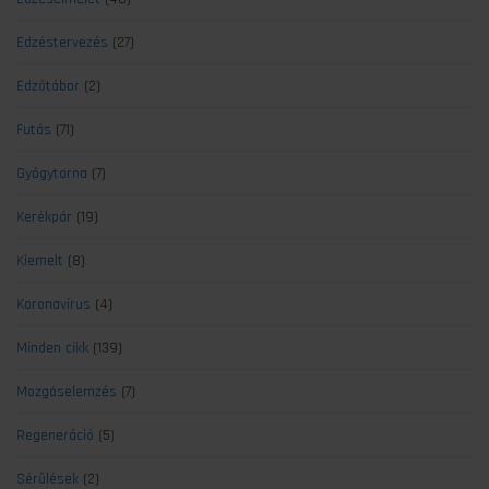
Edzéstervezés
(27)
Edzőtábor
(2)
Futás
(71)
Gyógytorna
(7)
Kerékpár
(19)
Kiemelt
(8)
Koronavírus
(4)
Minden cikk
(139)
Mozgáselemzés
(7)
Regeneráció
(5)
Sérülések
(2)