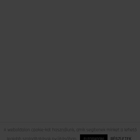
A weboldalon cookie-kat használunk, amik segítenek minket a lehető
legjobb szolgáltatások nyújtásában.
RÉSZLETEK
ELFOGADOM