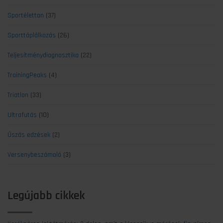
Sportélettan
(37)
Sporttáplálkozás
(26)
Teljesítménydiagnosztika
(22)
TrainingPeaks
(4)
Triatlon
(33)
Ultrafutás
(10)
Úszás edzések
(2)
Versenybeszámoló
(3)
Legújabb cikkek