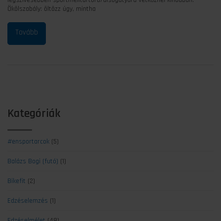
legszívesebben sportmelltartóra/alsógatyára vetkőznél kínodban.
Ökölszabály: öltözz úgy, mintha
Kategóriák
#ensportarcok
(5)
Balázs Bogi (futó)
(1)
Bikefit
(2)
Edzéselemzés
(1)
Edzéselmélet
(48)