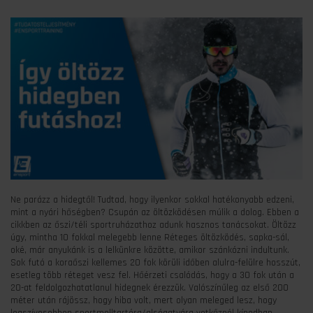
Ne parázz a hidegtől! Tudtad, hogy ilyenkor sokkal hatékonyabb edzeni,
mint a nyári hőségben? Csupán az öltözködésen múlik a dolog. Ebben a
cikkben az őszi/téli sportruházathoz adunk hasznos tanácsokat. Öltözz
úgy, mintha 10 fokkal melegebb lenne Réteges öltözködés, sapka-sál,
oké, már anyukánk is a lelkünkre közötte, amikor szánkózni indultunk.
Sok futó a koraőszi kellemes 20 fok körüli időben alulra-felülre hosszút,
esetleg több réteget vesz fel. Hőérzeti csalódás, hogy a 30 fok után a
20-at feldolgozhatatlanul hidegnek érezzük. Valószínűleg az első 200
méter után rájössz, hogy hiba volt, mert olyan meleged lesz, hogy