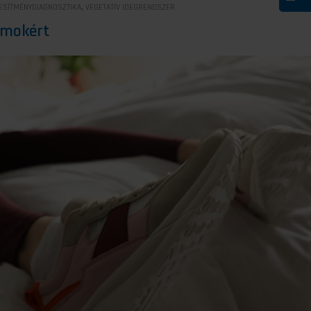
,
ESÍTMÉNYDIAGNOSZTIKA
VEGETATÍV IDEGRENDSZER
álmokért