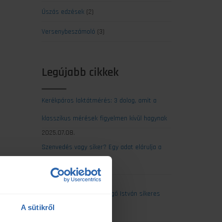
Úszás edzések
(2)
Versenybeszámoló
(3)
Legújabb cikkek
Kerékpáros laktátmérés: 3 dolog, amit a
klasszikus mérések figyelmen kívül hagynak
2025.07.08.
Szenvedés vagy siker? Egy adat elárulja a
maratonod kimenetelét
2025.07.07.
Ultrabalaton 2025: Csengő István sikeres
A sütikről
egyéni teljesítése