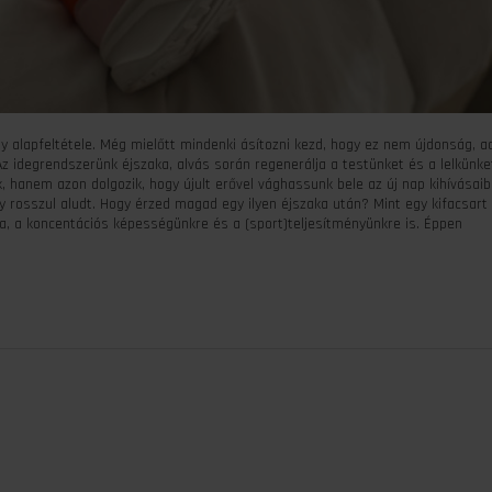
 alapfeltétele. Még mielőtt mindenki ásítozni kezd, hogy ez nem újdonság, a
 Az idegrendszerünk éjszaka, alvás során regenerálja a testünket és a lelkünke
, hanem azon dolgozik, hogy újult erővel vághassunk bele az új nap kihívásaib
y rosszul aludt. Hogy érzed magad egy ilyen éjszaka után? Mint egy kifacsart 
, a koncentációs képességünkre és a (sport)teljesítményünkre is. Éppen