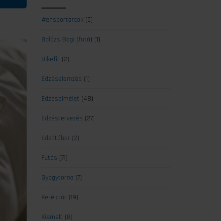
#ensportarcok
(5)
Balázs Bogi (futó)
(1)
Bikefit
(2)
Edzéselemzés
(1)
Edzéselmélet
(48)
Edzéstervezés
(27)
Edzőtábor
(2)
Futás
(71)
Gyógytorna
(7)
Kerékpár
(19)
Kiemelt
(8)