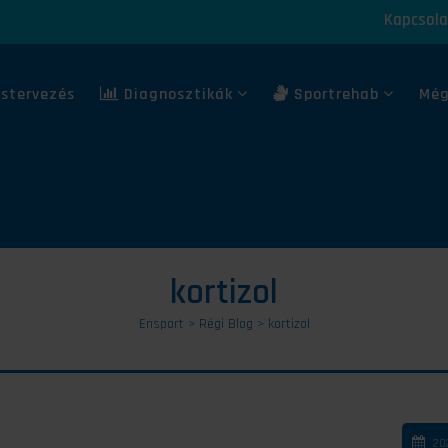
Kapcsola
stervezés
Diagnosztikák
Sportrehab
Még
kortizol
Ensport
>
Régi Blog
>
kortizol
20