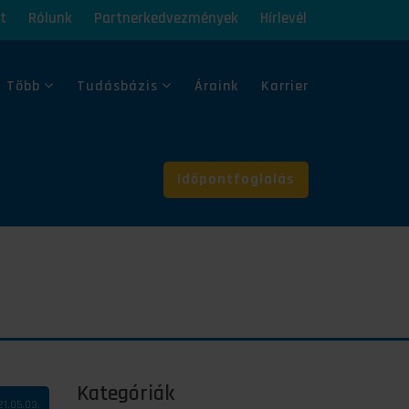
t
Rólunk
Partnerkedvezmények
Hírlevél
 Több
Tudásbázis
Áraink
Karrier
Időpontfoglalás
Kategóriák
21.05.03.