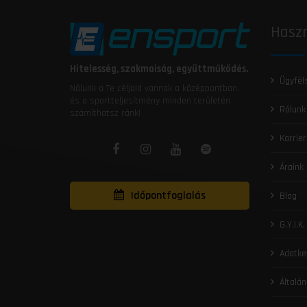
Haszn
Hitelesség, szakmaiság, együttműködés.
Ügyfél
Nálunk a Te céljaid vannak a középpontban,
és a sportteljesítmény minden területén
Rólunk
számíthatsz ránk!
Karrier
Áraink
Időpontfoglalás
Blog
G.Y.I.K.
Adatke
Általán