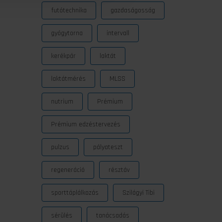
futótechnika
gazdaságosság
gyógytorna
intervall
kerékpár
laktát
laktátmérés
MLSS
nutrium
Prémium
Prémium edzéstervezés
pulzus
pályateszt
regeneráció
résztáv
sporttáplálkozás
Szilágyi Tibi
sérülés
tanácsadás