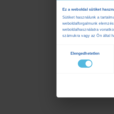
Ez a weboldal sütiket haszn
Sütiket használunk a tartal
weboldalforgalmunk elemzésé
weboldalhasználatra vonatko
számukra vagy az Ön által ha
Hozzájárulás
Elengedhetetlen
kiválasztása