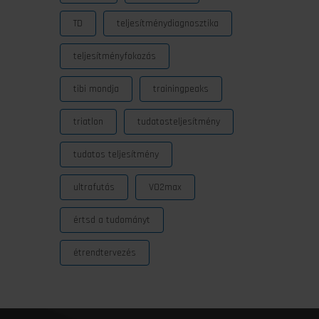
TD
teljesítménydiagnosztika
teljesítményfokozás
tibi mondja
trainingpeaks
triatlon
tudatosteljesítmény
tudatos teljesítmény
ultrafutás
VO2max
értsd a tudományt
étrendtervezés