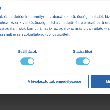
ál
mak és hirdetések személyre szabásához, közösségi funkciók biz
hez. Ezenkívül közösségi média-, hirdető- és elemező partner
zó adatait, akik kombinálhatják az adatokat más olyan adatokka
sznált más szolgáltatásokból gyűjtöttek.
Beállítások
Statisztikai
A kiválasztottak engedélyezése
Mi