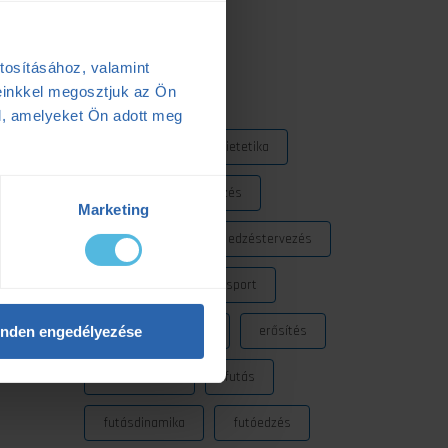
2025.05.06.
tosításához, valamint
Címkék
einkkel megosztjuk az Ön
l, amelyeket Ön adott meg
Dezső Dana
dietetika
dietetikus
edzés
Marketing
edzéselmélet
edzéstervezés
edzészóna
ensport
ENSPORT Prémium
erősítés
nden engedélyezése
fokozó futás
futás
futásdinamika
futóedzés