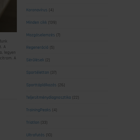
Koronavírus
(4)
Minden cikk
(139)
Mozgáselemzés
(7)
dunk
t. A
Regeneráció
(5)
a, legyen
citrom. A
Sérülések
(2)
Sportélettan
(37)
Sporttáplálkozás
(26)
Teljesítménydiagnosztika
(22)
TrainingPeaks
(4)
Triatlon
(33)
Ultrafutás
(10)