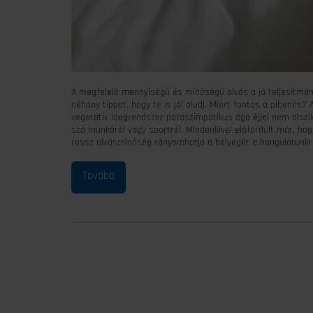
A megfelelő mennyiségű és minőségű alvás a jó teljesítmény
néhány tippet, hogy te is jól aludj. Miért fontos a pihenés?
vegetatív idegrendszer paraszimpatikus ága éjjel nem alszik
szó munkáról vagy sportról. Mindenkivel előfordult már, hog
rossz alvásminőség rányomhatja a bélyegét a hangulatunkra