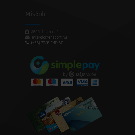
Miskolc
3528, Takta u. 3.
miskolc@ensport.hu
(+36) 70/612-51-60