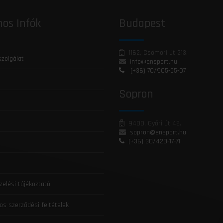
os Infók
Budapest
1162, Csömöri út 213.
szolgálat
info@ensport.hu
(+36) 70/905-55-07
Sopron
9400, Győri út 42.
sopron@ensport.hu
(+36) 30/420-17-71
zelési tájékoztató
os szerződési feltételek