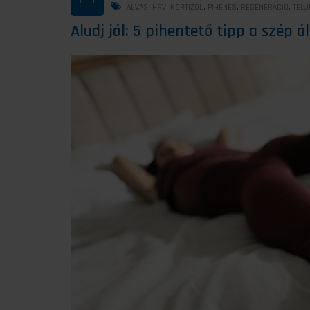
,
,
,
,
,
ALVÁS
HRV
KORTIZOL
PIHENÉS
REGENERÁCIÓ
TELJ
Aludj jól: 5 pihentető tipp a szép 