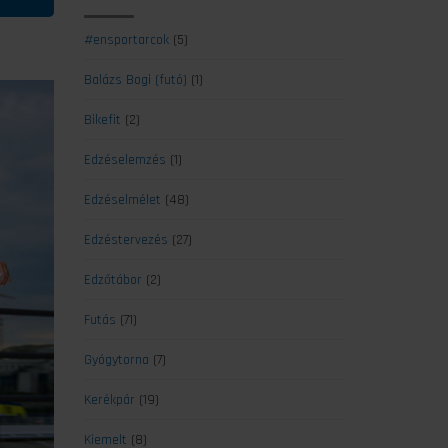
#ensportarcok
(5)
Balázs Bogi (futó)
(1)
Bikefit
(2)
Edzéselemzés
(1)
Edzéselmélet
(48)
Edzéstervezés
(27)
Edzőtábor
(2)
Futás
(71)
Gyógytorna
(7)
Kerékpár
(19)
Kiemelt
(8)