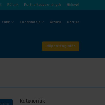
t
Rólunk
Partnerkedvezmények
Hírlevél
 Több
Tudásbázis
Áraink
Karrier
Időpontfoglalás
Kategóriák
0.01.30.