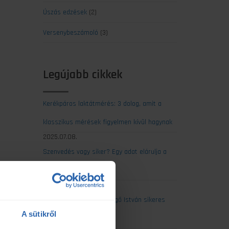
Úszás edzések
(2)
Versenybeszámoló
(3)
Legújabb cikkek
Kerékpáros laktátmérés: 3 dolog, amit a
klasszikus mérések figyelmen kívül hagynak
2025.07.08.
Szenvedés vagy siker? Egy adat elárulja a
maratonod kimenetelét
2025.07.07.
Ultrabalaton 2025: Csengő István sikeres
A sütikről
egyéni teljesítése