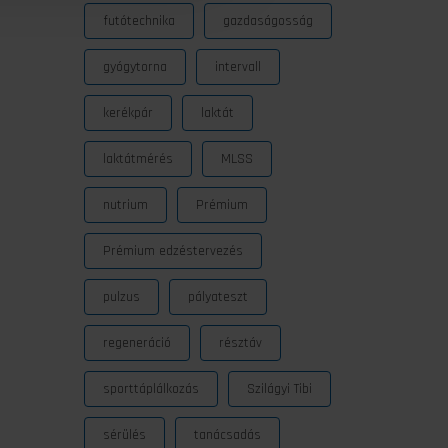
futótechnika
gazdaságosság
gyógytorna
intervall
kerékpár
laktát
laktátmérés
MLSS
nutrium
Prémium
Prémium edzéstervezés
pulzus
pályateszt
regeneráció
résztáv
sporttáplálkozás
Szilágyi Tibi
sérülés
tanácsadás