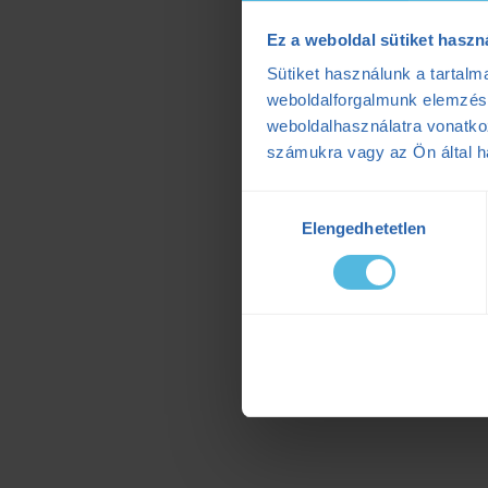
Ez a weboldal sütiket haszn
Sütiket használunk a tartal
weboldalforgalmunk elemzésé
weboldalhasználatra vonatko
számukra vagy az Ön által ha
Hozzájárulás
Elengedhetetlen
kiválasztása