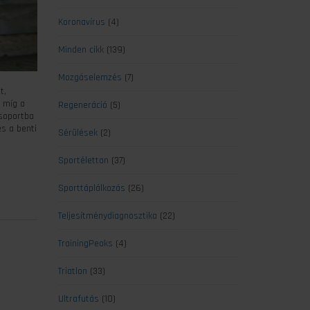
Koronavírus
(4)
Minden cikk
(139)
Mozgáselemzés
(7)
t,
, míg a
Regeneráció
(5)
csoportba
s a benti
Sérülések
(2)
Sportélettan
(37)
Sporttáplálkozás
(26)
Teljesítménydiagnosztika
(22)
TrainingPeaks
(4)
Triatlon
(33)
Ultrafutás
(10)