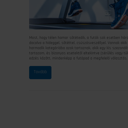
Most, hogy télen hamar sötétedik, a futók sok esetben három
dacolva a hideggel, sötéttel, csúszásveszéllyel. Vannak ak
harmadik kategóriába azok tartoznak, akik egy kis szezonáli
tartozom, és bizonyos esetektől eltekintve (sérülés vagy t
edzés között, mindenképp a futópad a megfelelő választás. 