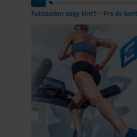
,
,
,
,
EDZÉSTERVEZÉS
ENSPORT
FUTÁS
FUTÓPAD
KINTI F
Futópadon vagy kint? – Pro és kon