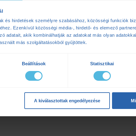
ál
mak és hirdetések személyre szabásához, közösségi funkciók biz
hez. Ezenkívül közösségi média-, hirdető- és elemező partner
zó adatait, akik kombinálhatják az adatokat más olyan adatokka
sznált más szolgáltatásokból gyűjtöttek.
Beállítások
Statisztikai
A kiválasztottak engedélyezése
Mi