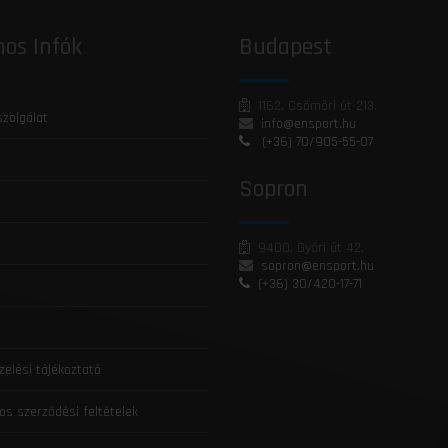
os Infók
Budapest
1162, Csömöri út 213.
szolgálat
info@ensport.hu
(+36) 70/905-55-07
Sopron
9400, Győri út 42.
sopron@ensport.hu
(+36) 30/420-17-71
zelési tájékoztató
os szerződési feltételek