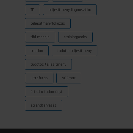
TD
teljesítménydiagnosztika
teljesítményfokozás
tibi mondja
trainingpeaks
triatlon
tudatosteljesítmény
tudatos teljesítmény
ultrafutás
VO2max
értsd a tudományt
étrendtervezés