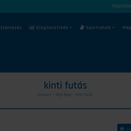
Kapcsola
stervezés
Diagnosztikák
Sportrehab
Még
kinti futás
Ensport
>
Régi Blog
>
kinti futás
202