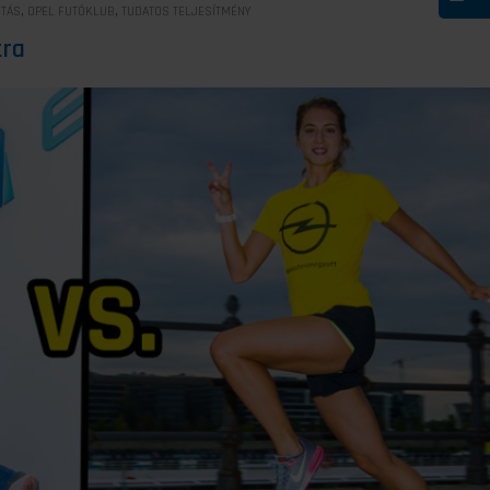
,
,
UTÁS
OPEL FUTÓKLUB
TUDATOS TELJESÍTMÉNY
tra