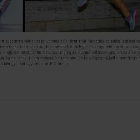
 csoportra válnak szét: vannak akik töretlenül folytatják az eddigi edzéseike
ik nem adják fel a sportot, de bemennek a meleget és fényt adó edzőtermekbe
s kihagyást iktatnak be a tavaszi meleg és világos beköszöntéig. Én az első 
ükörjég az utakon) nem megyek be terembe, de ha választani kell a nemfutás é
A kihagyással ugyanis már 1-1,5 hónap