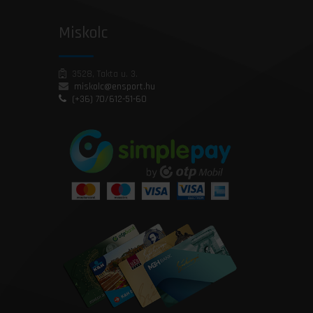
Miskolc
3528, Takta u. 3.
miskolc@ensport.hu
(+36) 70/612-51-60