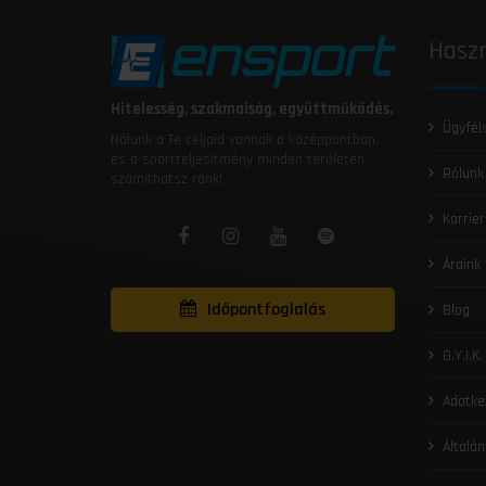
Haszn
Hitelesség, szakmaiság, együttműködés.
Ügyfél
Nálunk a Te céljaid vannak a középpontban,
és a sportteljesítmény minden területén
Rólunk
számíthatsz ránk!
Karrier
Áraink
Időpontfoglalás
Blog
G.Y.I.K.
Adatke
Általán