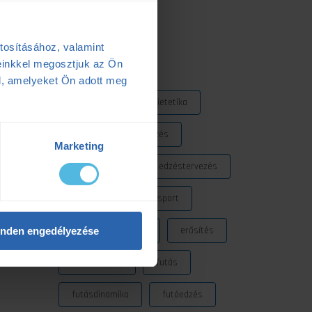
2025.05.06.
tosításához, valamint
Címkék
einkkel megosztjuk az Ön
l, amelyeket Ön adott meg
Dezső Dana
dietetika
dietetikus
edzés
Marketing
edzéselmélet
edzéstervezés
edzészóna
ensport
ENSPORT Prémium
erősítés
nden engedélyezése
fokozó futás
futás
futásdinamika
futóedzés