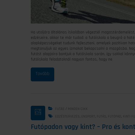
Ha utoljára általános iskolában végeztél magastérdemelést, 
edzéseire, akkor te már tudod: a futóiskola a beugró a haté
alapképességeket tudunk fejleszteni, amelyek pozitívan hat
megtanuljuk az egyes izmokat bekapcsolni a mozgásba. Nagy
futást alapjaira bontjuk a futóiskola során, így sokkal kön
futóiskola feladatoknál nagyon fontos, hogy ne
/
FUTÁS
MINDEN CIKK
,
,
,
,
EDZÉSTERVEZÉS
ENSPORT
FUTÁS
FUTÓPAD
KINTI F
Futópadon vagy kint? – Pro és kon