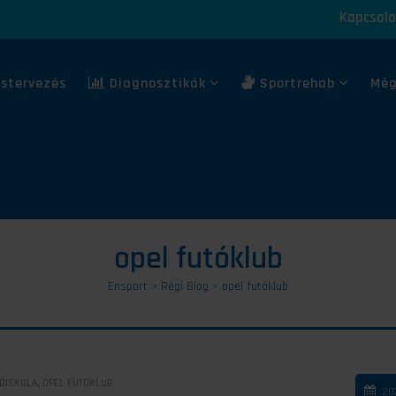
Kapcsola
stervezés
Diagnosztikák
Sportrehab
Még
opel futóklub
Ensport
>
Régi Blog
>
opel futóklub
,
ÓISKOLA
OPEL FUTÓKLUB
20