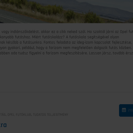
vagy indiánszökdelést, akkor ez a cikk neked szól. Ha szoktál járni az Opel fu
konyabb futáshoz. Miért futóiskolázz? A futóiskola segítségével olyan
nak később a futásunkra. Fontos feladata az ideg-izom kapcsolat fejlesztése, 
on gyakori, például, hogy a farizom nem megfelelően dolgozik futás közben. 
nyebben oda tudsz figyelni a farizom megfeszítésére. Lassan jársz, tovább érsz
202
,
,
UTÁS
OPEL FUTÓKLUB
TUDATOS TELJESÍTMÉNY
tra