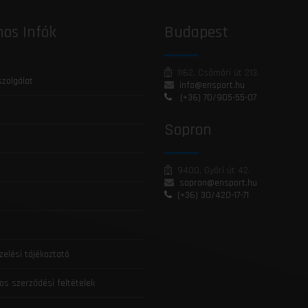
os Infók
Budapest
1162, Csömöri út 213.
szolgálat
info@ensport.hu
(+36) 70/905-55-07
Sopron
9400, Győri út 42.
sopron@ensport.hu
(+36) 30/420-17-71
zelési tájékoztató
os szerződési feltételek