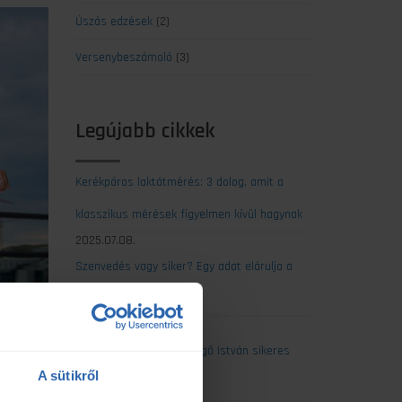
Úszás edzések
(2)
Versenybeszámoló
(3)
Legújabb cikkek
Kerékpáros laktátmérés: 3 dolog, amit a
klasszikus mérések figyelmen kívül hagynak
2025.07.08.
Szenvedés vagy siker? Egy adat elárulja a
maratonod kimenetelét
2025.07.07.
Ultrabalaton 2025: Csengő István sikeres
A sütikről
egyéni teljesítése