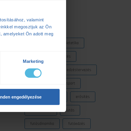
2025.05.06.
t,
tosításához, valamint
Címkék
, míg a
einkkel megosztjuk az Ön
csoportba
s a benti
l, amelyeket Ön adott meg
Dezső Dana
dietetika
dietetikus
edzés
Marketing
edzéselmélet
edzéstervezés
edzészóna
ensport
ENSPORT Prémium
erősítés
nden engedélyezése
fokozó futás
futás
futásdinamika
futóedzés