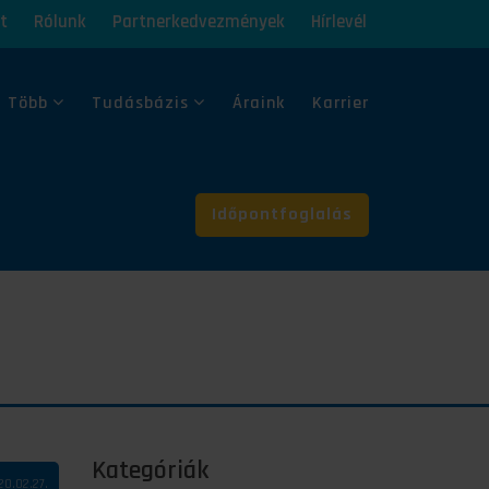
t
Rólunk
Partnerkedvezmények
Hírlevél
 Több
Tudásbázis
Áraink
Karrier
Időpontfoglalás
Kategóriák
20.02.27.