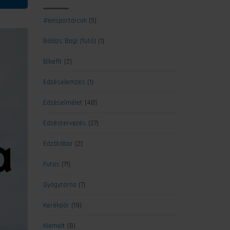
#ensportarcok
(5)
Balázs Bogi (futó)
(1)
Bikefit
(2)
Edzéselemzés
(1)
Edzéselmélet
(48)
Edzéstervezés
(27)
Edzőtábor
(2)
Futás
(71)
Gyógytorna
(7)
Kerékpár
(19)
Kiemelt
(8)