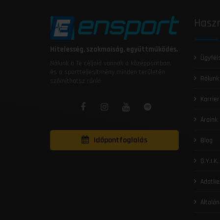
Haszn
Hitelesség, szakmaiság, együttműködés.
Ügyfél
Nálunk a Te céljaid vannak a középpontban,
és a sportteljesítmény minden területén
Rólunk
számíthatsz ránk!
Karrier
Áraink
Időpontfoglalás
Blog
G.Y.I.K.
Adatke
Általán