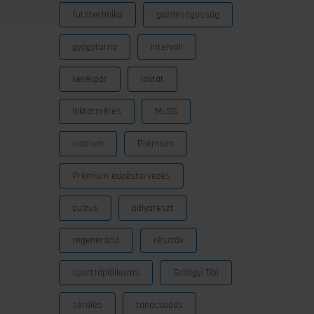
futótechnika
gazdaságosság
gyógytorna
intervall
kerékpár
laktát
laktátmérés
MLSS
nutrium
Prémium
Prémium edzéstervezés
pulzus
pályateszt
regeneráció
résztáv
sporttáplálkozás
Szilágyi Tibi
sérülés
tanácsadás