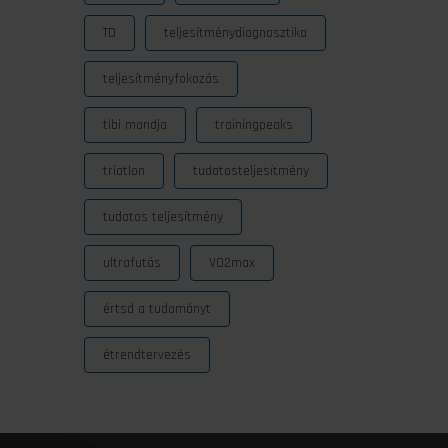
TD
teljesítménydiagnosztika
teljesítményfokozás
tibi mondja
trainingpeaks
triatlon
tudatosteljesítmény
tudatos teljesítmény
ultrafutás
VO2max
értsd a tudományt
étrendtervezés