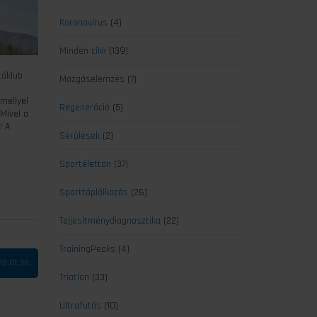
Koronavírus
(4)
Minden cikk
(139)
tóklub
Mozgáselemzés
(7)
mellyel
Regeneráció
(5)
Mivel a
! A
Sérülések
(2)
Sportélettan
(37)
Sporttáplálkozás
(26)
Teljesítménydiagnosztika
(22)
TrainingPeaks
(4)
0.01.30.
Triatlon
(33)
Ultrafutás
(10)