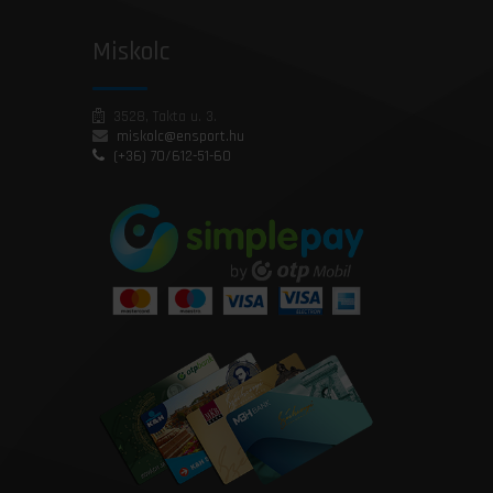
Miskolc
3528, Takta u. 3.
miskolc@ensport.hu
(+36) 70/612-51-60