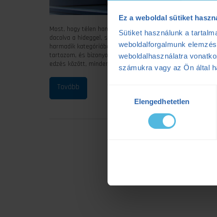
Ez a weboldal sütiket haszn
Most, hogy télen hamar sötétedik, a futók sok esetben három
Sütiket használunk a tartal
dacolva a hideggel, sötéttel, csúszásveszéllyel. Vannak ak
weboldalforgalmunk elemzésé
harmadik kategóriába azok tartoznak, akik egy kis szezonáli
tartozom, és bizonyos esetektől eltekintve (sérülés vagy t
weboldalhasználatra vonatko
edzés között, mindenképp a futópad a megfelelő választás. 
számukra vagy az Ön által ha
Hozzájárulás
Elengedhetetlen
kiválasztása