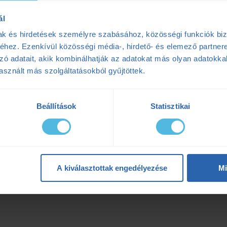
ál
 csoportra válnak szét: vannak akik töretlenül folytatják az eddigi edzéseike
mak és hirdetések személyre szabásához, közösségi funkciók biz
ik nem adják fel a sportot, de bemennek a meleget és fényt adó edzőtermekbe
hez. Ezenkívül közösségi média-, hirdető- és elemező partner
s kihagyást iktatnak be a tavaszi meleg és világos beköszöntéig. Én az első 
ükörjég az utakon) nem megyek be terembe, de ha választani kell a nemfutás é
zó adatait, akik kombinálhatják az adatokat más olyan adatokka
A kihagyással ugyanis már 1-1,5 hónap
sznált más szolgáltatásokból gyűjtöttek.
Beállítások
Statisztikai
A kiválasztottak engedélyezése
Mi