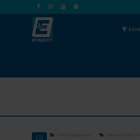
Edzé
/
,
,
FUTÁS
MINDEN CIKK
ENSPORT
FUTÁS
FUT