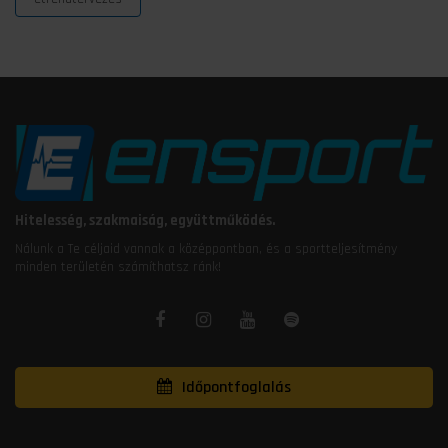
Hitelesség, szakmaiság, együttműködés.
Nálunk a Te céljaid vannak a középpontban, és a sportteljesítmény
minden területén számíthatsz ránk!
Időpontfoglalás