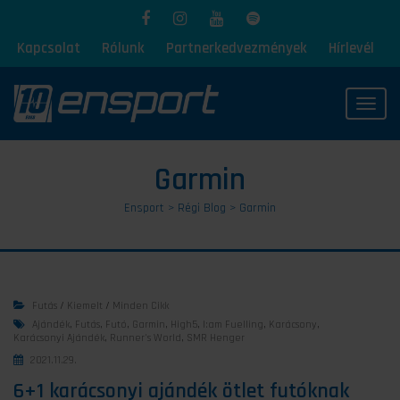
Kapcsolat
Rólunk
Partnerkedvezmények
Hírlevél
Toggl
Garmin
Ensport
>
Régi Blog
>
Garmin
Futás
/
Kiemelt
/
Minden Cikk
Ajándék
,
Futás
,
Futó
,
Garmin
,
High5
,
I:am Fuelling
,
Karácsony
,
Karácsonyi Ajándék
,
Runner's World
,
SMR Henger
2021.11.29.
6+1 karácsonyi ajándék ötlet futóknak