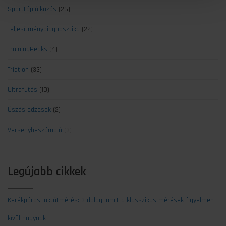
Sporttáplálkozás
(26)
Teljesítménydiagnosztika
(22)
TrainingPeaks
(4)
Triatlon
(33)
Ultrafutás
(10)
Úszás edzések
(2)
Versenybeszámoló
(3)
Legújabb cikkek
Kerékpáros laktátmérés: 3 dolog, amit a klasszikus mérések figyelmen
kívül hagynak