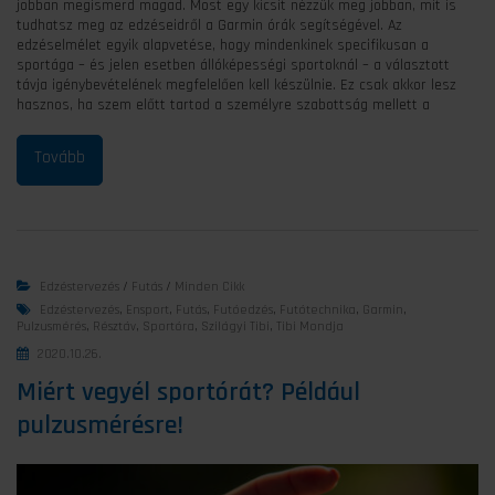
jobban megismerd magad. Most egy kicsit nézzük meg jobban, mit is
tudhatsz meg az edzéseidről a Garmin órák segítségével. Az
edzéselmélet egyik alapvetése, hogy mindenkinek specifikusan a
sportága – és jelen esetben állóképességi sportoknál – a választott
távja igénybevételének megfelelően kell készülnie. Ez csak akkor lesz
hasznos, ha szem előtt tartod a személyre szabottság mellett a
Edzéstervezés
/
Futás
/
Minden Cikk
Edzéstervezés
,
Ensport
,
Futás
,
Futóedzés
,
Futótechnika
,
Garmin
,
Pulzusmérés
,
Résztáv
,
Sportóra
,
Szilágyi Tibi
,
Tibi Mondja
2020.10.26.
Miért vegyél sportórát? Például
pulzusmérésre!