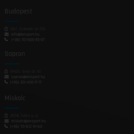
Budapest
1162, Csömöri út 213.
info@ensport.hu
(+36) 70/905-55-07
Sopron
9400, Győri út 42.
sopron@ensport.hu
(+36) 30/420-17-71
Miskolc
3528, Takta u. 3.
miskolc@ensport.hu
(+36) 70/612-51-60