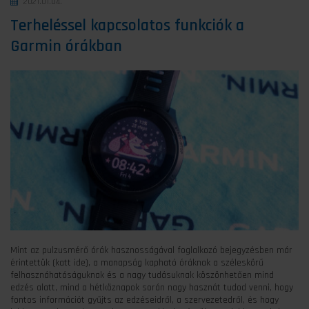
2021.01.04.
Terheléssel kapcsolatos funkciók a
Garmin órákban
Mint az pulzusmérő órák hasznosságával foglalkozó bejegyzésben már
érintettük (katt ide), a manapság kapható óráknak a széleskörű
felhasznáhatóságuknak és a nagy tudásuknak köszönhetően mind
edzés alatt, mind a hétköznapok során nagy hasznát tudod venni, hogy
fontos információt gyűjts az edzéseidről, a szervezetedről, és hogy