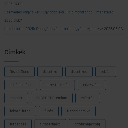
2025.07.08.
Szenvedés vagy siker? Egy adat elárulja a maratonod kimenetelét
2025.07.07.
Ultrabalaton 2025: Csengő István sikeres egyéni teljesítése
2025.05.06.
Címkék
Dezső Dana
dietetika
dietetikus
edzés
edzéselmélet
edzéstervezés
edzészóna
ensport
ENSPORT Prémium
erősítés
fokozó futás
futás
futásdinamika
futóedzés
futótechnika
gazdaságosság