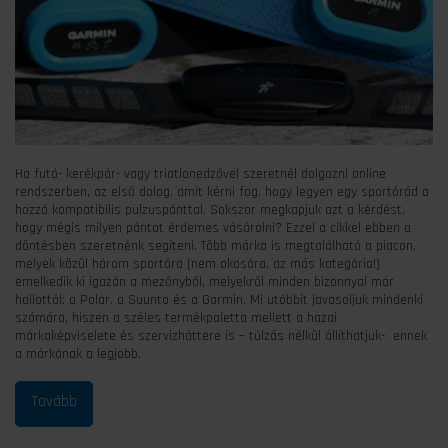
Ha futó- kerékpár- vagy triatlonedzővel szeretnél dolgozni online
rendszerben, az első dolog, amit kérni fog, hogy legyen egy sportórád a
hozzá kompatibilis pulzuspánttal. Sokszor megkapjuk azt a kérdést,
hogy mégis milyen pántot érdemes vásárolni? Ezzel a cikkel ebben a
döntésben szeretnénk segíteni. Több márka is megtalálható a piacon,
melyek közül három sportóra (nem okosóra, az más kategória!)
emelkedik ki igazán a mezőnyből, melyekről minden bizonnyal már
hallottál: a Polar, a Suunto és a Garmin. Mi utóbbit javasoljuk mindenki
számára, hiszen a széles termékpaletta mellett a hazai
márkaképviselete és szervizháttere is – túlzás nélkül állíthatjuk- ennek
a márkának a legjobb.