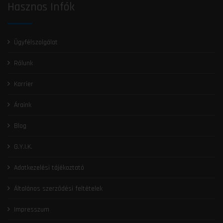
Hasznos Infók
Ügyfélszolgálat
Rólunk
Karrier
Áraink
Blog
G.Y.I.K.
Adatkezelési tájékoztató
Általános szerződési feltételek
Impresszum