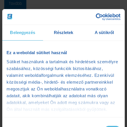
Beleegyezés
Részletek
A sütikről
Kategóriák
Ez a weboldal sütiket használ
Sütiket használunk a tartalmak és hirdetések személyre
#ensportarcok
(5)
szabásához, közösségi funkciók biztosításához,
valamint weboldalforgalmunk elemzéséhez. Ezenkívül
Balázs Bogi (futó)
(1)
közösségi média-, hirdető- és elemező partnereinkkel
megosztjuk az Ön weboldalhasználatra vonatkozó
Bikefit
(2)
adatait, akik kombinálhatják az adatokat más olyan
Edzéselemzés
(1)
adatokkal, amelyeket Ön adott meg számukra vagy az
Ön által használt más szolgáltatásokból gyűjtöttek.
Edzéselmélet
(48)
Edzéstervezés
(27)
Hozzájárulás