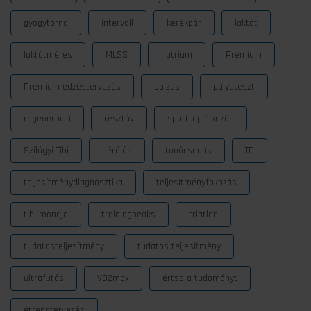
gyógytorna
intervall
kerékpár
laktát
laktátmérés
MLSS
nutrium
Prémium
Prémium edzéstervezés
pulzus
pályateszt
regeneráció
résztáv
sporttáplálkozás
Szilágyi Tibi
sérülés
tanácsadás
TD
teljesítménydiagnosztika
teljesítményfokozás
tibi mondja
trainingpeaks
triatlon
tudatosteljesítmény
tudatos teljesítmény
ultrafutás
VO2max
értsd a tudományt
étrendtervezés