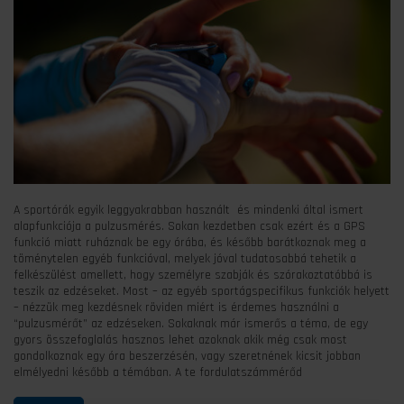
A sportórák egyik leggyakrabban használt és mindenki által ismert
alapfunkciója a pulzusmérés. Sokan kezdetben csak ezért és a GPS
funkció miatt ruháznak be egy órába, és később barátkoznak meg a
töménytelen egyéb funkcióval, melyek jóval tudatosabbá tehetik a
felkészülést amellett, hogy személyre szabják és szórakoztatóbbá is
teszik az edzéseket. Most – az egyéb sportágspecifikus funkciók helyett
– nézzük meg kezdésnek röviden miért is érdemes használni a
“pulzusmérőt” az edzéseken. Sokaknak már ismerős a téma, de egy
gyors összefoglalás hasznos lehet azoknak akik még csak most
gondolkoznak egy óra beszerzésén, vagy szeretnének kicsit jobban
elmélyedni később a témában. A te fordulatszámmérőd