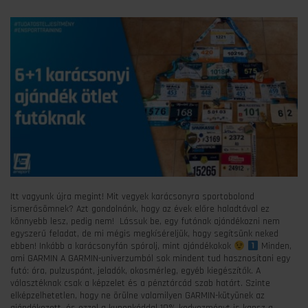
Itt vagyunk újra megint! Mit vegyek karácsonyra sportobolond
ismerősömnek? Azt gondolnánk, hogy az évek előre haladtával ez
könnyebb lesz, pedig nem! Lássuk be, egy futónak ajándékozni nem
egyszerű feladat, de mi mégis megkíséreljük, hogy segítsünk neked
ebben! Inkább a karácsonyfán spórolj, mint ajándékokok
Minden,
ami GARMIN A GARMIN-univerzumból sok mindent tud hasznosítani egy
futó: óra, pulzuspánt, jeladók, okosmérleg, egyéb kiegészítők. A
választéknak csak a képzelet és a pénztárcád szab határt. Szinte
elképzelhetetlen, hogy ne örülne valamilyen GARMIN-kütyünek az