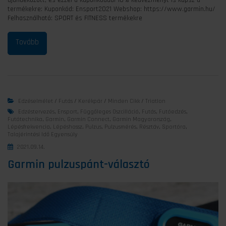
ajándékozott, és ezzel a kuponkóddal 10% kedvezményt is kapsz a
termékekre: Kuponkód: Ensport2021 Webshop: https://www.garmin.hu/
Felhasználható: SPORT és FITNESS termékekre
Edzéselmélet
/
Futás
/
Kerékpár
/
Minden Cikk
/
Triatlon
Edzéstervezés
,
Ensport
,
Függőleges Oszcilláció
,
Futás
,
Futóedzés
,
Futótechnika
,
Garmin
,
Garmin Connect
,
Garmin Magyarország
,
Lépésfrekvencia
,
Lépéshossz
,
Pulzus
,
Pulzusmérés
,
Résztáv
,
Sportóra
,
Talajérintési Idő Egyensúly
2021.09.14.
Garmin pulzuspánt-választó