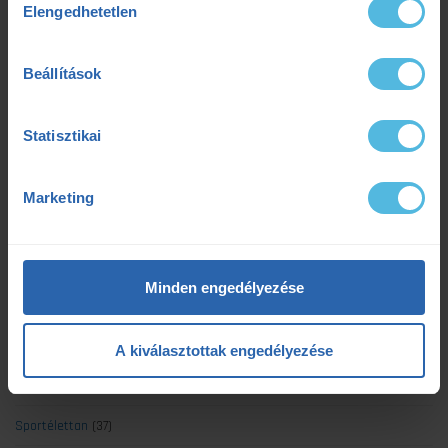
Elengedhetetlen
kiválasztása
Edzőtábor
(2)
Futás
(71)
Beállítások
Gyógytorna
(7)
Statisztikai
Kerékpár
(19)
Kiemelt
(8)
Marketing
Koronavírus
(4)
Minden cikk
(139)
Minden engedélyezése
Mozgáselemzés
(7)
Regeneráció
(5)
A kiválasztottak engedélyezése
Sérülések
(2)
Sportélettan
(37)