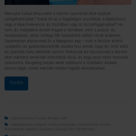
Mennyire tudod kihasználni a Garmin sportórád által nyújtott
szolgáltatásokat? Tudod mi az a függőleges oszcilláció, a lépéshossz,
vagy a lépésfrekvencia, és tisztában vagy az összefüggésekkel? Ha
nem, és mélyebbre ásnád magad a témában, mint a pulzus- és
tempóadatok, akkor Szilágyi Tibi futóedzőnk alábbi írását érdemes
figyelmesen elolvasnod! Ez a bejegyzés egy – csak a felszínt érintő-
szubjektív és gyakorlatorientált vázlata lesz annak, hogy én, mint edző
és sportoló mely adatokat tartom fontosnak és hasznosnak a Garmin
által mérhető temérdek információ közül, és hogy azok miért fontosak
számomra. Rengeteg helyen lehet találkozni a működési elveket,
pontosságot szinte mérnöki módon taglaló elemzésekkel,
Edzéstervezés
/
Futás
/
Minden Cikk
Edzéstervezés
,
Ensport
,
Futás
,
Futóedzés
,
Futótechnika
,
Garmin
,
Pulzusmérés
,
Résztáv
,
Sportóra
,
Szilágyi Tibi
,
Tibi Mondja