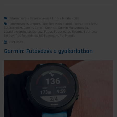
Edzéselmélet
/
Edzéstervezés
/
Futás
/
Minden Cikk
Edzéstervezés
,
Ensport
,
Függőleges Oszcilláció
,
Futás
,
Futóedzés
,
Futótechnika
,
Garmin
,
Garmin Connect
,
Garmin Magyarország
,
Lépésfrekvencia
,
Lépéshossz
,
Pulzus
,
Pulzusmérés
,
Résztáv
,
Sportóra
,
Szilágyi Tibi
,
Talajérintési Idő Egyensúly
,
Tibi Mondja
2021.02.01.
Garmin: Futóedzés a gyakorlatban