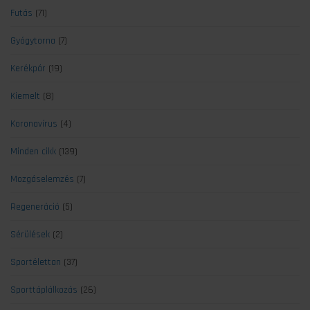
Futás
(71)
Gyógytorna
(7)
Kerékpár
(19)
Kiemelt
(8)
Koronavírus
(4)
Minden cikk
(139)
Mozgáselemzés
(7)
Regeneráció
(5)
Sérülések
(2)
Sportélettan
(37)
Sporttáplálkozás
(26)