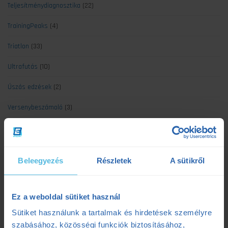
Teljesítménydiagnosztika
(22)
TrainingPeaks
(4)
Triatlon
(33)
Ultrafutás
(10)
Úszás edzések
(2)
Versenybeszámoló
(3)
Legújabb cikkek
Beleegyezés
Részletek
A sütikről
Kerékpáros laktátmérés: 3 dolog, amit a klasszikus mérések figyelmen
kívül hagynak
Ez a weboldal sütiket használ
2025.07.08.
Sütiket használunk a tartalmak és hirdetések személyre
szabásához, közösségi funkciók biztosításához,
Szenvedés vagy siker? Egy adat elárulja a maratonod kimenetelét