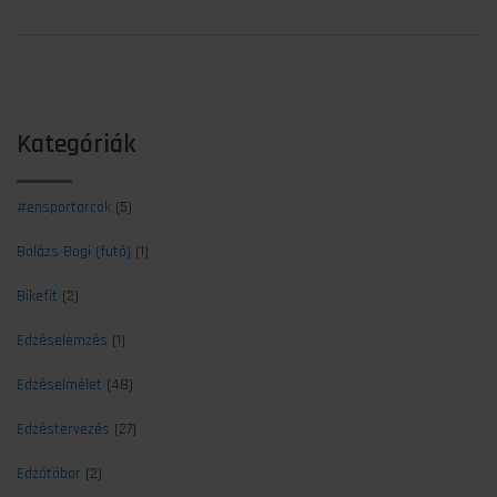
Kategóriák
#ensportarcok
(5)
Balázs Bogi (futó)
(1)
Bikefit
(2)
Edzéselemzés
(1)
Edzéselmélet
(48)
Edzéstervezés
(27)
Edzőtábor
(2)