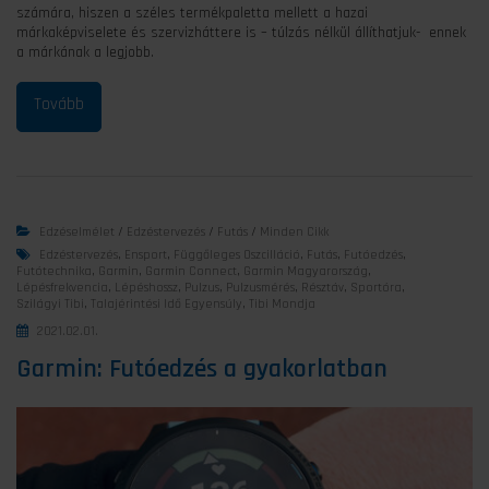
számára, hiszen a széles termékpaletta mellett a hazai
márkaképviselete és szervizháttere is – túlzás nélkül állíthatjuk- ennek
a márkának a legjobb.
Edzéselmélet
/
Edzéstervezés
/
Futás
/
Minden Cikk
Edzéstervezés
,
Ensport
,
Függőleges Oszcilláció
,
Futás
,
Futóedzés
,
Futótechnika
,
Garmin
,
Garmin Connect
,
Garmin Magyarország
,
Lépésfrekvencia
,
Lépéshossz
,
Pulzus
,
Pulzusmérés
,
Résztáv
,
Sportóra
,
Szilágyi Tibi
,
Talajérintési Idő Egyensúly
,
Tibi Mondja
2021.02.01.
Garmin: Futóedzés a gyakorlatban