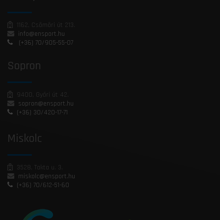
1162, Csömöri út 213.
info@ensport.hu
(+36) 70/905-55-07
Sopron
9400, Győri út 42.
sopron@ensport.hu
(+36) 30/420-17-71
Miskolc
3528, Takta u. 3.
miskolc@ensport.hu
(+36) 70/612-51-60