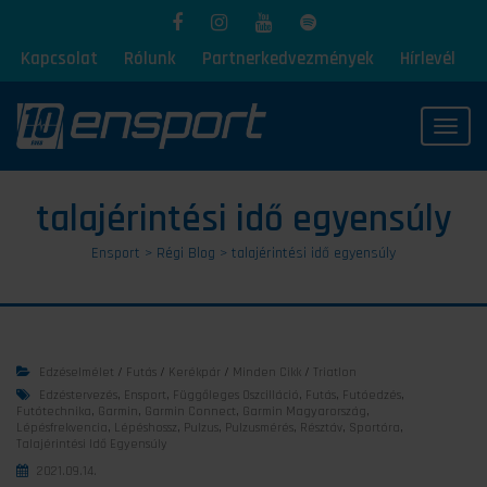
Kapcsolat
Rólunk
Partnerkedvezmények
Hírlevél
Toggl
talajérintési idő egyensúly
Ensport
>
Régi Blog
>
talajérintési idő egyensúly
Edzéselmélet
/
Futás
/
Kerékpár
/
Minden Cikk
/
Triatlon
Edzéstervezés
,
Ensport
,
Függőleges Oszcilláció
,
Futás
,
Futóedzés
,
Futótechnika
,
Garmin
,
Garmin Connect
,
Garmin Magyarország
,
Lépésfrekvencia
,
Lépéshossz
,
Pulzus
,
Pulzusmérés
,
Résztáv
,
Sportóra
,
Talajérintési Idő Egyensúly
2021.09.14.