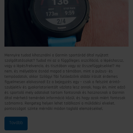
Mennyire tudod kihasználni a Garmin sportórád által nyújtott
szolgáltatásokat? Tudod mi az a függőleges oszcilláció, a lépéshossz,
vagy a lépésfrekvencia, és tisztában vagy az összefüggésekkel? Ha
nem, és mélyebbre ásnád magad a témában, mint a pulzus- és
tempóadatok, akkor Szilágyi Tibi futóedzőnk alábbi írását érdemes
figyelmesen elolvasnod! Ez a bejegyzés egy – csak a felszínt érintő-
szubjektív és gyakorlatorientált vázlata lesz annak, hogy én, mint edző
és sportoló mely adatokat tartom fontosnak és hasznosnak a Garmin
által mérhető temérdek információ közül, és hogy azok miért fontosak
számomra. Rengeteg helyen lehet találkozni a működési elveket,
pontosságot szinte mérnöki módon taglaló elemzésekkel,