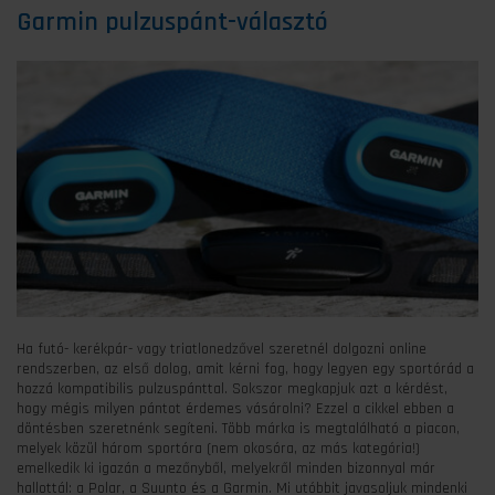
Garmin pulzuspánt-választó
Ha futó- kerékpár- vagy triatlonedzővel szeretnél dolgozni online
rendszerben, az első dolog, amit kérni fog, hogy legyen egy sportórád a
hozzá kompatibilis pulzuspánttal. Sokszor megkapjuk azt a kérdést,
hogy mégis milyen pántot érdemes vásárolni? Ezzel a cikkel ebben a
döntésben szeretnénk segíteni. Több márka is megtalálható a piacon,
melyek közül három sportóra (nem okosóra, az más kategória!)
emelkedik ki igazán a mezőnyből, melyekről minden bizonnyal már
hallottál: a Polar, a Suunto és a Garmin. Mi utóbbit javasoljuk mindenki