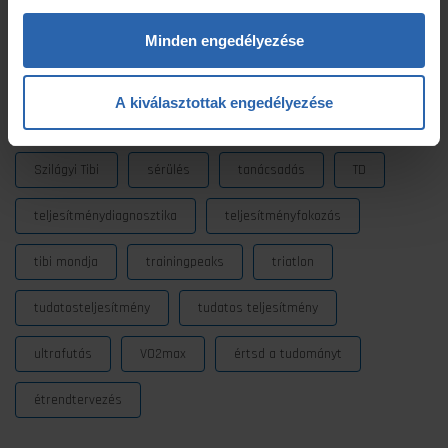
laktátmérés
MLSS
nutrium
Prémium
Minden engedélyezése
Prémium edzéstervezés
pulzus
pályateszt
A kiválasztottak engedélyezése
regeneráció
résztáv
sporttáplálkozás
Szilágyi Tibi
sérülés
tanácsadás
TD
teljesítménydiagnosztika
teljesítményfokozás
tibi mondja
trainingpeaks
triatlon
tudatosteljesítmény
tudatos teljesítmény
ultrafutás
VO2max
értsd a tudományt
étrendtervezés