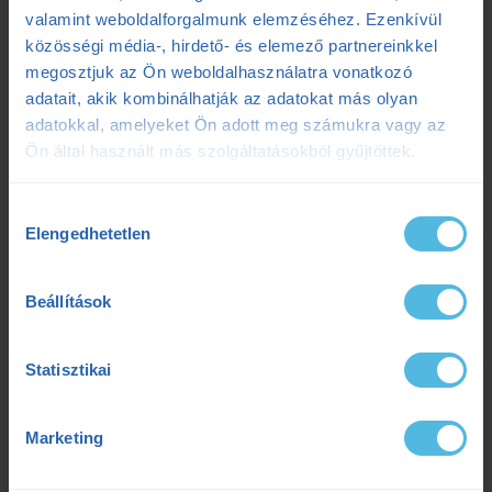
valamint weboldalforgalmunk elemzéséhez. Ezenkívül
2025.07.07.
közösségi média-, hirdető- és elemező partnereinkkel
Ultrabalaton 2025: Csengő István sikeres egyéni teljesítése
2025.05.06.
megosztjuk az Ön weboldalhasználatra vonatkozó
adatait, akik kombinálhatják az adatokat más olyan
adatokkal, amelyeket Ön adott meg számukra vagy az
Címkék
Ön által használt más szolgáltatásokból gyűjtöttek.
Hozzájárulás
Dezső Dana
dietetika
dietetikus
edzés
Elengedhetetlen
kiválasztása
edzéselmélet
edzéstervezés
edzészóna
Beállítások
ensport
ENSPORT Prémium
erősítés
Statisztikai
fokozó futás
futás
futásdinamika
futóedzés
futótechnika
gazdaságosság
Marketing
gyógytorna
intervall
kerékpár
laktát