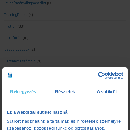
Teljesítménydiagnosztika
(22)
TrainingPeaks
(4)
Triatlon
(33)
Ultrafutás
(10)
Úszás edzések
(2)
Versenybeszámoló
(3)
Legújabb cikkek
Beleegyezés
Részletek
A sütikről
Kerékpáros laktátmérés: 3 dolog, amit a klasszikus mérések figyelmen
kívül hagynak
Ez a weboldal sütiket használ
2025.07.08.
Sütiket használunk a tartalmak és hirdetések személyre
szabásához, közösségi funkciók biztosításához,
Szenvedés vagy siker? Egy adat elárulja a maratonod kimenetelét