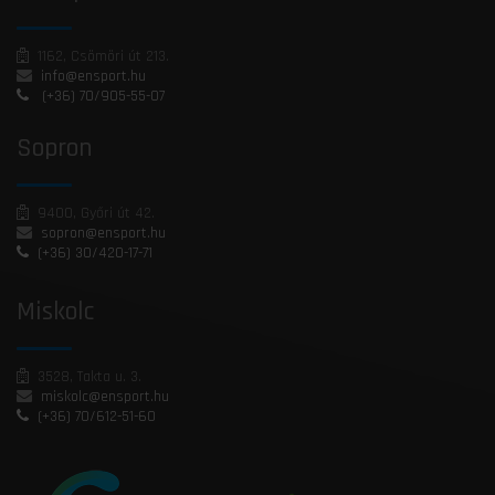
1162, Csömöri út 213.
info@ensport.hu
(+36) 70/905-55-07
Sopron
9400, Győri út 42.
sopron@ensport.hu
(+36) 30/420-17-71
Miskolc
3528, Takta u. 3.
miskolc@ensport.hu
(+36) 70/612-51-60