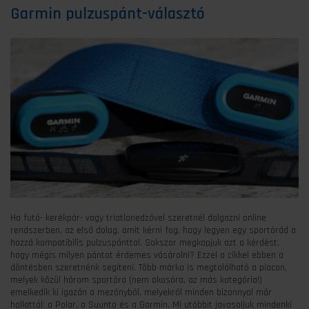
Garmin pulzuspánt-választó
Ha futó- kerékpár- vagy triatlonedzővel szeretnél dolgozni online
rendszerben, az első dolog, amit kérni fog, hogy legyen egy sportórád a
hozzá kompatibilis pulzuspánttal. Sokszor megkapjuk azt a kérdést,
hogy mégis milyen pántot érdemes vásárolni? Ezzel a cikkel ebben a
döntésben szeretnénk segíteni. Több márka is megtalálható a piacon,
melyek közül három sportóra (nem okosóra, az más kategória!)
emelkedik ki igazán a mezőnyből, melyekről minden bizonnyal már
hallottál: a Polar, a Suunto és a Garmin. Mi utóbbit javasoljuk mindenki