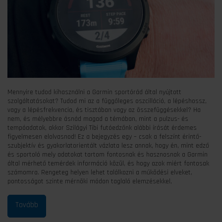
Mennyire tudod kihasználni a Garmin sportórád által nyújtott
szolgáltatásokat? Tudod mi az a függőleges oszcilláció, a lépéshossz,
vagy a lépésfrekvencia, és tisztában vagy az összefüggésekkel? Ha
nem, és mélyebbre ásnád magad a témában, mint a pulzus- és
tempóadatok, akkor Szilágyi Tibi futóedzőnk alábbi írását érdemes
figyelmesen elolvasnod! Ez a bejegyzés egy – csak a felszínt érintő-
szubjektív és gyakorlatorientált vázlata lesz annak, hogy én, mint edző
és sportoló mely adatokat tartom fontosnak és hasznosnak a Garmin
által mérhető temérdek információ közül, és hogy azok miért fontosak
számomra. Rengeteg helyen lehet találkozni a működési elveket,
pontosságot szinte mérnöki módon taglaló elemzésekkel,