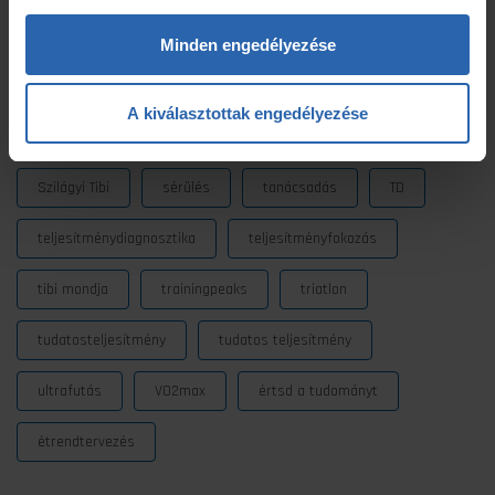
laktátmérés
MLSS
nutrium
Prémium
Minden engedélyezése
Prémium edzéstervezés
pulzus
pályateszt
A kiválasztottak engedélyezése
regeneráció
résztáv
sporttáplálkozás
Szilágyi Tibi
sérülés
tanácsadás
TD
teljesítménydiagnosztika
teljesítményfokozás
tibi mondja
trainingpeaks
triatlon
tudatosteljesítmény
tudatos teljesítmény
ultrafutás
VO2max
értsd a tudományt
étrendtervezés