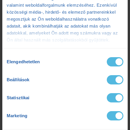
valamint weboldalforgalmunk elemzéséhez. Ezenkívül
2025.07.07.
közösségi média-, hirdető- és elemező partnereinkkel
Ultrabalaton 2025: Csengő István sikeres egyéni teljesítése
2025.05.06.
megosztjuk az Ön weboldalhasználatra vonatkozó
adatait, akik kombinálhatják az adatokat más olyan
adatokkal, amelyeket Ön adott meg számukra vagy az
Címkék
Ön által használt más szolgáltatásokból gyűjtöttek.
Hozzájárulás
Dezső Dana
dietetika
dietetikus
edzés
Elengedhetetlen
kiválasztása
edzéselmélet
edzéstervezés
edzészóna
Beállítások
ensport
ENSPORT Prémium
erősítés
Statisztikai
fokozó futás
futás
futásdinamika
futóedzés
futótechnika
gazdaságosság
Marketing
gyógytorna
intervall
kerékpár
laktát