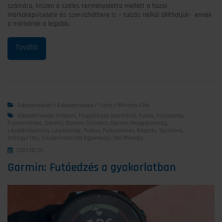
számára, hiszen a széles termékpaletta mellett a hazai
márkaképviselete és szervizháttere is – túlzás nélkül állíthatjuk- ennek
a márkának a legjobb.
Edzéselmélet
/
Edzéstervezés
/
Futás
/
Minden Cikk
Edzéstervezés
,
Ensport
,
Függőleges Oszcilláció
,
Futás
,
Futóedzés
,
Futótechnika
,
Garmin
,
Garmin Connect
,
Garmin Magyarország
,
Lépésfrekvencia
,
Lépéshossz
,
Pulzus
,
Pulzusmérés
,
Résztáv
,
Sportóra
,
Szilágyi Tibi
,
Talajérintési Idő Egyensúly
,
Tibi Mondja
2021.02.01.
Garmin: Futóedzés a gyakorlatban