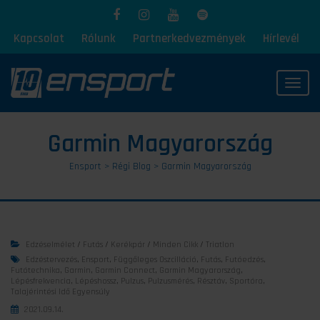
Kapcsolat
Rólunk
Partnerkedvezmények
Hírlevél
Toggl
Garmin Magyarország
Ensport
>
Régi Blog
>
Garmin Magyarország
Edzéselmélet
/
Futás
/
Kerékpár
/
Minden Cikk
/
Triatlon
Edzéstervezés
,
Ensport
,
Függőleges Oszcilláció
,
Futás
,
Futóedzés
,
Futótechnika
,
Garmin
,
Garmin Connect
,
Garmin Magyarország
,
Lépésfrekvencia
,
Lépéshossz
,
Pulzus
,
Pulzusmérés
,
Résztáv
,
Sportóra
,
Talajérintési Idő Egyensúly
2021.09.14.