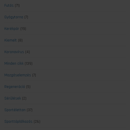
Futás
(71)
Gyógytorna
(7)
Kerékpár
(19)
Kiemelt
(8)
Koronavírus
(4)
Minden cikk
(139)
Mozgáselemzés
(7)
Regeneráció
(5)
Sérülések
(2)
Sportélettan
(37)
Sporttáplálkozás
(26)