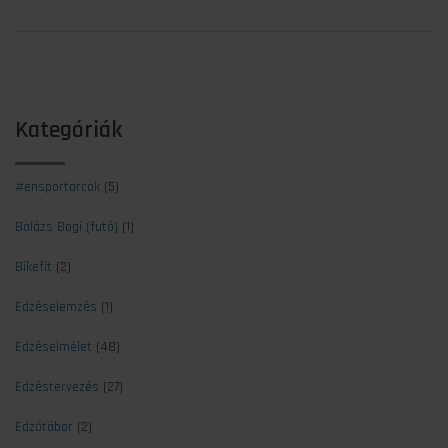
Kategóriák
#ensportarcok
(5)
Balázs Bogi (futó)
(1)
Bikefit
(2)
Edzéselemzés
(1)
Edzéselmélet
(48)
Edzéstervezés
(27)
Edzőtábor
(2)