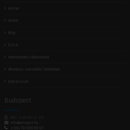
Karrier
Áraink
Blog
G.Y.I.K.
Adatkezelési tájékoztató
Általános szerződési feltételek
Impresszum
Budapest
1162, Csömöri út 213.
info@ensport.hu
(+36) 70/905-55-07