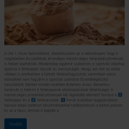
A cikk 1. része Sportolóként, dietetikusként az a véleményem, hogy a
megfelelően összeállított étrendben mesterséges fehérjekészítmények
is helyet kaphatnak. Mindenképp egyénre szabottan, a sportoló céljaihoz
igazítva a fehérjepor típusát és mennyiségét. Ahogy azt már az előbb
cikkben is említettem a túlzott fehérjefogyasztás semmilyen extra
előnyökkel nem fog járni a sportoló számára! Étrendkiegészítő
használatát illetően minden esetben érdemes orvos, dietetikus
tanácsát is kikérni! A fehérjeporok alkalmazásának lehetőségei: A
mesterséges proteinkészítmények két leginkább elérhető forrása a
fehérjepor és a
fehérjeszelet.
Porok esetében leggyakrabban
tejsavó alapú izolátum készítményekkel találkozhatunk a boltok polcain.
Ez az a típus, aminek a legjobb a