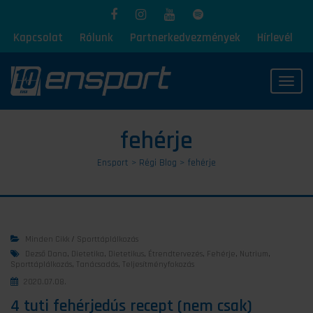
Kapcsolat
Rólunk
Partnerkedvezmények
Hírlevél
Toggl
fehérje
Ensport
>
Régi Blog
>
fehérje
Minden Cikk
/
Sporttáplálkozás
Dezső Dana
,
Dietetika
,
Dietetikus
,
Étrendtervezés
,
Fehérje
,
Nutrium
,
Sporttáplálkozás
,
Tanácsadás
,
Teljesítményfokozás
2020.07.08.
4 tuti fehérjedús recept (nem csak)