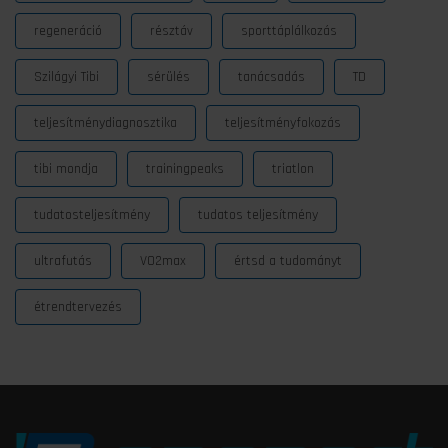
regeneráció
résztáv
sporttáplálkozás
Szilágyi Tibi
sérülés
tanácsadás
TD
teljesítménydiagnosztika
teljesítményfokozás
tibi mondja
trainingpeaks
triatlon
tudatosteljesítmény
tudatos teljesítmény
ultrafutás
VO2max
értsd a tudományt
étrendtervezés