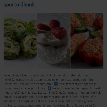
sportolóknak
Korábbi két cikkünk során bemutattuk nektek a fehérjét, mint
nélkülözhetetlen makrotápanyagot az emberi szervezet számára.
Ezeket az írásokat itt olvashatjátok:
Nélkülözhetetlen tápanyag:
Ismerd meg a fehérjét – 1. rész
Nélkülözhetetlen tápanyag: Ismerd
meg a fehérjét – 2. rész Ezúttal 4 fehérjedús receptet hoztunk Nektek,
amivel a gyakorlatban is alkalmazhatjátok az előző két cikkben leírt
elméletet. A megfelelő, teljes értékű fehérje biztosítása egyaránt
fontos az egészségtudatos étrend kialakításában, illetve sportolók