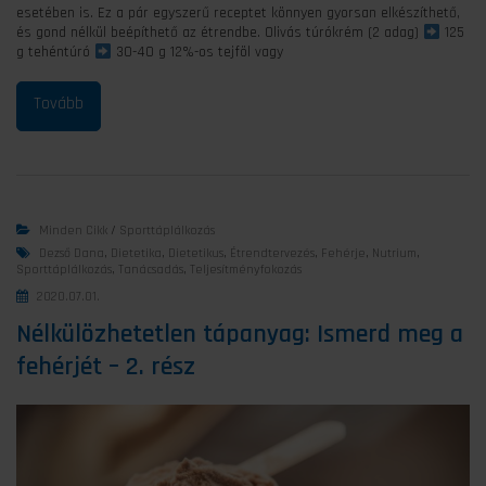
esetében is. Ez a pár egyszerű receptet könnyen gyorsan elkészíthető,
és gond nélkül beépíthető az étrendbe. Olivás túrókrém (2 adag)
125
g tehéntúró
30-40 g 12%-os tejföl vagy
Minden Cikk
/
Sporttáplálkozás
Dezső Dana
,
Dietetika
,
Dietetikus
,
Étrendtervezés
,
Fehérje
,
Nutrium
,
Sporttáplálkozás
,
Tanácsadás
,
Teljesítményfokozás
2020.07.01.
Nélkülözhetetlen tápanyag: Ismerd meg a
fehérjét – 2. rész