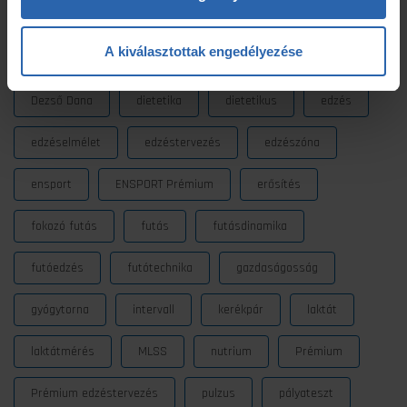
Címkék
A kiválasztottak engedélyezése
Dezső Dana
dietetika
dietetikus
edzés
edzéselmélet
edzéstervezés
edzészóna
ensport
ENSPORT Prémium
erősítés
fokozó futás
futás
futásdinamika
futóedzés
futótechnika
gazdaságosság
gyógytorna
intervall
kerékpár
laktát
laktátmérés
MLSS
nutrium
Prémium
Prémium edzéstervezés
pulzus
pályateszt