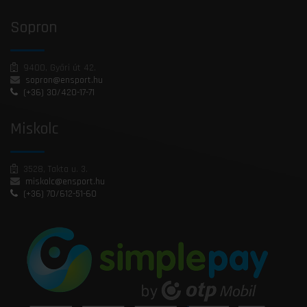
Sopron
9400, Győri út 42.
sopron@ensport.hu
(+36) 30/420-17-71
Miskolc
3528, Takta u. 3.
miskolc@ensport.hu
(+36) 70/612-51-60