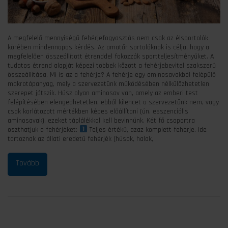
A megfelelő mennyiségű fehérjefogyasztás nem csak az élsportolók
körében mindennapos kérdés. Az amatőr sortolóknak is célja, hogy a
megfelelően összeállított étrenddel fokozzák sportteljesítményüket. A
tudatos étrend alapját képezi többek között a fehérjebevitel szakszerű
összeállítása. Mi is az a fehérje? A fehérje egy aminosavakból felépülő
makrotápanyag, mely a szervezetünk működésében nélkülözhetetlen
szerepet játszik. Húsz olyan aminosav van, amely az emberi test
felépítésében elengedhetetlen, ebből kilencet a szervezetünk nem, vagy
csak korlátozott mértékben képes előállítani (ún. esszenciális
aminosavak), ezeket táplálékkal kell bevinnünk. Két fő csoportra
oszthatjuk a fehérjéket:
Teljes értékű, azaz komplett fehérje. Ide
tartoznak az állati eredetű fehérjék (húsok, halak,