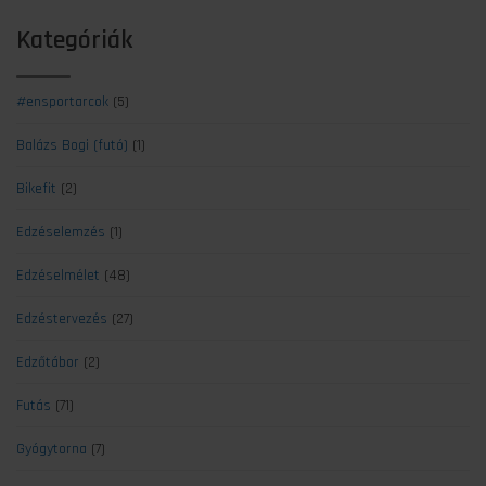
Kategóriák
#ensportarcok
(5)
Balázs Bogi (futó)
(1)
Bikefit
(2)
Edzéselemzés
(1)
Edzéselmélet
(48)
Edzéstervezés
(27)
Edzőtábor
(2)
Futás
(71)
Gyógytorna
(7)