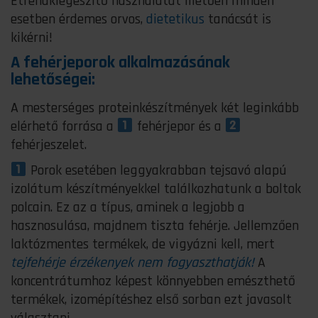
Étrendkiegészítő használatát illetően minden
esetben érdemes orvos,
dietetikus
tanácsát is
kikérni!
A fehérjeporok alkalmazásának
lehetőségei:
A mesterséges proteinkészítmények két leginkább
elérhető forrása a
fehérjepor és a
fehérjeszelet.
Porok esetében leggyakrabban tejsavó alapú
izolátum készítményekkel találkozhatunk a boltok
polcain. Ez az a típus, aminek a legjobb a
hasznosulása, majdnem tiszta fehérje. Jellemzően
laktózmentes termékek, de vigyázni kell, mert
tejfehérje érzékenyek nem fogyaszthatják!
A
koncentrátumhoz képest könnyebben emészthető
termékek, izomépítéshez első sorban ezt javasolt