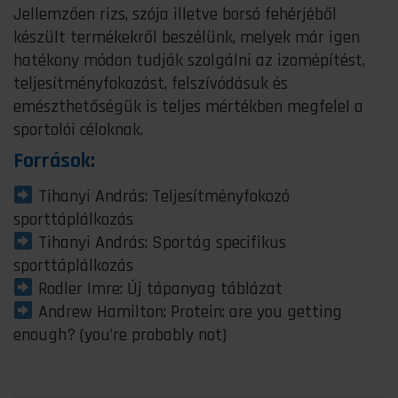
Jellemzően rizs, szója illetve borsó fehérjéből
készült termékekről beszélünk, melyek már igen
hatékony módon tudják szolgálni az izomépítést,
teljesítményfokozást, felszívódásuk és
emészthetőségük is teljes mértékben megfelel a
sportolói céloknak.
Források:
Tihanyi András: Teljesítményfokozó
sporttáplálkozás
Tihanyi András: Sportág specifikus
sporttáplálkozás
Rodler Imre: Új tápanyag táblázat
Andrew Hamilton: Protein: are you getting
enough? (you’re probably not)