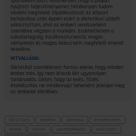
sportéveim alatt felismertem, hogy a pályán
nyújtott teljesítményemet hatékonyan tudom
növelni megfelelő táplálkozással. Az élsport
befejezése után éppen ezért a dietetikusi pályát
választottam, ahol az embert rendszerként
szemlélve végzem a munkám. Szakterületem a
cukorbetegség, inzulinrezisztencia, magas
vérnyomás és magas koleszterin megfelelő étrendi
kezelése.
HITVALLÁSA:
Dietetikai szemléletem fontos eleme, hogy minden
ember más, így nem létezik két ugyanolyan
tanácsadás. Célom, hogy az evés, főzés,
ételkészítés ne mindennapi teherként jelenjen meg
az emberek életében.
Dezső Dana
dietetika
dietetikus
étrendtervezés
fehérje
nutrium
sporttáplálkozás
tanácsadás