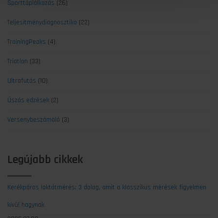
Sporttáplálkozás
(26)
Teljesítménydiagnosztika
(22)
TrainingPeaks
(4)
Triatlon
(33)
Ultrafutás
(10)
Úszás edzések
(2)
Versenybeszámoló
(3)
Legújabb cikkek
Kerékpáros laktátmérés: 3 dolog, amit a klasszikus mérések figyelmen
kívül hagynak