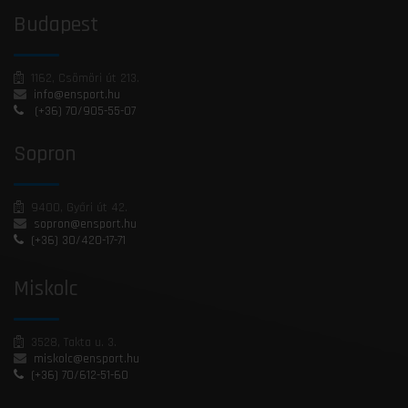
Budapest
1162, Csömöri út 213.
info@ensport.hu
(+36) 70/905-55-07
Sopron
9400, Győri út 42.
sopron@ensport.hu
(+36) 30/420-17-71
Miskolc
3528, Takta u. 3.
miskolc@ensport.hu
(+36) 70/612-51-60