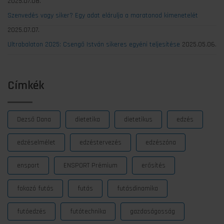
2025.07.08.
Szenvedés vagy siker? Egy adat elárulja a maratonod kimenetelét
2025.07.07.
Ultrabalaton 2025: Csengő István sikeres egyéni teljesítése
2025.05.06.
Címkék
Dezső Dana
dietetika
dietetikus
edzés
edzéselmélet
edzéstervezés
edzészóna
ensport
ENSPORT Prémium
erősítés
fokozó futás
futás
futásdinamika
futóedzés
futótechnika
gazdaságosság