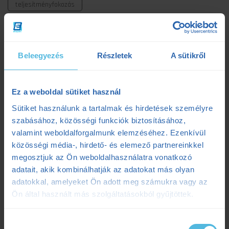
teljesítményfokozás
Beleegyezés
Részletek
A sütikről
Kategóriák
Ez a weboldal sütiket használ
Sütiket használunk a tartalmak és hirdetések személyre
#ensportarcok
(5)
szabásához, közösségi funkciók biztosításához,
valamint weboldalforgalmunk elemzéséhez. Ezenkívül
Balázs Bogi (futó)
(1)
közösségi média-, hirdető- és elemező partnereinkkel
Bikefit
(2)
megosztjuk az Ön weboldalhasználatra vonatkozó
adatait, akik kombinálhatják az adatokat más olyan
Edzéselemzés
(1)
adatokkal, amelyeket Ön adott meg számukra vagy az
Ön által használt más szolgáltatásokból gyűjtöttek.
Edzéselmélet
(48)
Edzéstervezés
(27)
Hozzájárulás