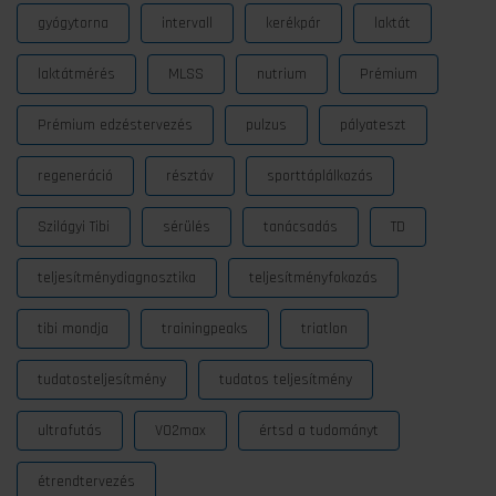
gyógytorna
intervall
kerékpár
laktát
laktátmérés
MLSS
nutrium
Prémium
Prémium edzéstervezés
pulzus
pályateszt
regeneráció
résztáv
sporttáplálkozás
Szilágyi Tibi
sérülés
tanácsadás
TD
teljesítménydiagnosztika
teljesítményfokozás
tibi mondja
trainingpeaks
triatlon
tudatosteljesítmény
tudatos teljesítmény
ultrafutás
VO2max
értsd a tudományt
étrendtervezés