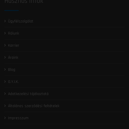
Hasznos Infók
Ügyfélszolgálat
Rólunk
Karrier
Áraink
Blog
G.Y.I.K.
Adatkezelési tájékoztató
Általános szerződési feltételek
Impresszum