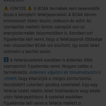
választani.
FONTOS
A BCAA termékek nem keverendők
össze a komplett fehérjeporokkal. A BCAA három
aminosavat takar: leucin, izoleucin és valin. Az
izomépítés mellett fontos szerepük van az
energiatermelés folyamatában is. Azonban azt
figyelembe kell venni, hogy a fehérjeporok többsége
már alapvetően BCAA-val dúsított, így ezzel lehet
számolni a bevitel során.
A fehérjeszeletek esetében is érdemes több
szempontot figyelembe venni. Nagyon széles a
termékskála,
érdemes vigyázni és tanulmányozni a
címkét
, hogy elkerüljük a magas zsírtartalmú,
hozzáadott cukorban gazdag szeleteket. Egy-egy
fehérje szelet ideális lehet kisétkezésre vagy edzés
után fehérjepótlásra. A szeletek esetében
figyelembe kell venni a fehérje mellett a