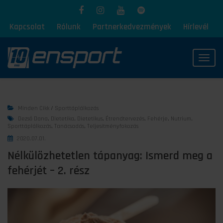
Kapcsolat
Rólunk
Partnerkedvezmények
Hírlevél
Toggl
Minden Cikk
/
Sporttáplálkozás
Dezső Dana
,
Dietetika
,
Dietetikus
,
Étrendtervezés
,
Fehérje
,
Nutrium
,
Sporttáplálkozás
,
Tanácsadás
,
Teljesítményfokozás
2020.07.01.
Nélkülözhetetlen tápanyag: Ismerd meg a
fehérjét – 2. rész