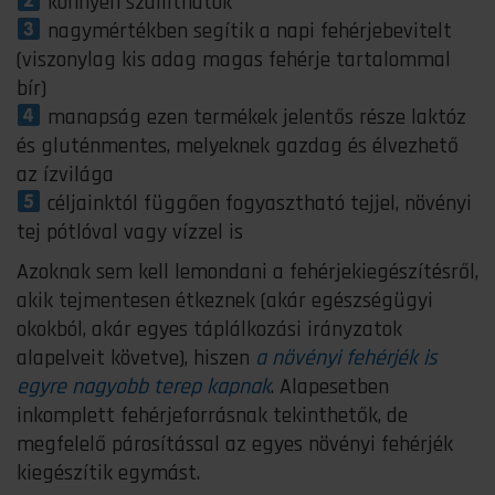
könnyen szállíthatók
nagymértékben segítik a napi fehérjebevitelt
(viszonylag kis adag magas fehérje tartalommal
bír)
manapság ezen termékek jelentős része laktóz
és gluténmentes, melyeknek gazdag és élvezhető
az ízvilága
céljainktól függően fogyasztható tejjel, növényi
tej pótlóval vagy vízzel is
Azoknak sem kell lemondani a fehérjekiegészítésről,
akik tejmentesen étkeznek (akár egészségügyi
okokból, akár egyes táplálkozási irányzatok
alapelveit követve), hiszen
a növényi fehérjék is
egyre nagyobb terep kapnak
. Alapesetben
inkomplett fehérjeforrásnak tekinthetők, de
megfelelő párosítással az egyes növényi fehérjék
kiegészítik egymást.