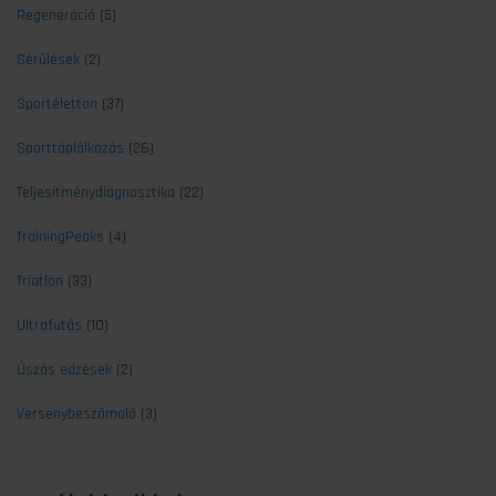
Regeneráció
(5)
Sérülések
(2)
Sportélettan
(37)
Sporttáplálkozás
(26)
Teljesítménydiagnosztika
(22)
TrainingPeaks
(4)
Triatlon
(33)
Ultrafutás
(10)
Úszás edzések
(2)
Versenybeszámoló
(3)