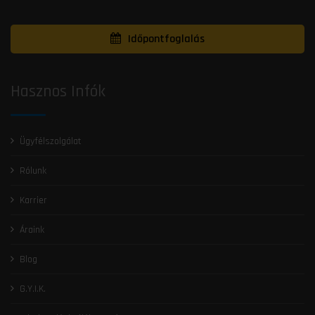
Időpontfoglalás
Hasznos Infók
Ügyfélszolgálat
Rólunk
Karrier
Áraink
Blog
G.Y.I.K.