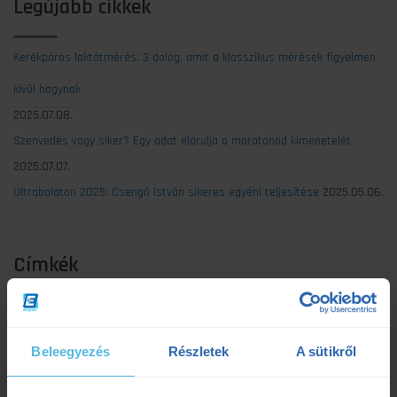
Legújabb cikkek
Kerékpáros laktátmérés: 3 dolog, amit a klasszikus mérések figyelmen
kívül hagynak
2025.07.08.
Szenvedés vagy siker? Egy adat elárulja a maratonod kimenetelét
2025.07.07.
Ultrabalaton 2025: Csengő István sikeres egyéni teljesítése
2025.05.06.
Címkék
Dezső Dana
dietetika
dietetikus
edzés
Beleegyezés
Részletek
A sütikről
edzéselmélet
edzéstervezés
edzészóna