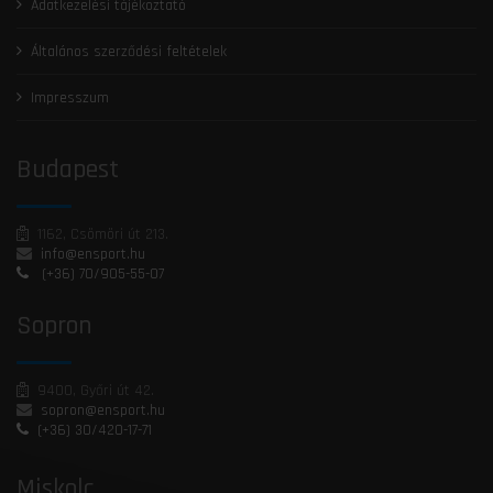
Adatkezelési tájékoztató
Általános szerződési feltételek
Impresszum
Budapest
1162, Csömöri út 213.
info@ensport.hu
(+36) 70/905-55-07
Sopron
9400, Győri út 42.
sopron@ensport.hu
(+36) 30/420-17-71
Miskolc