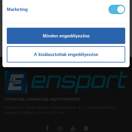
tudatosteljesítmény
tudatos teljesítmény
Marketing
ultrafutás
VO2max
értsd a tudományt
étrendtervezés
Minden engedélyezése
A kiválasztottak engedélyezése
Hitelesség, szakmaiság, együttműködés.
Nálunk a Te céljaid vannak a középpontban, és a sportteljesítmény
minden területén számíthatsz ránk!