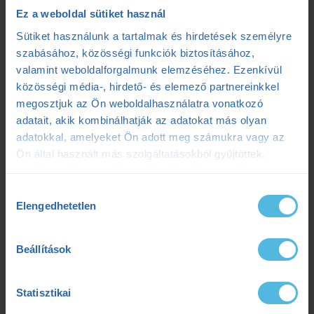
ensport
ENSPORT Prémium
erősítés
Ez a weboldal sütiket használ
Sütiket használunk a tartalmak és hirdetések személyre
fokozó futás
futás
futásdinamika
szabásához, közösségi funkciók biztosításához,
valamint weboldalforgalmunk elemzéséhez. Ezenkívül
futóedzés
futótechnika
gazdaságosság
közösségi média-, hirdető- és elemező partnereinkkel
megosztjuk az Ön weboldalhasználatra vonatkozó
gyógytorna
intervall
kerékpár
laktát
adatait, akik kombinálhatják az adatokat más olyan
laktátmérés
MLSS
nutrium
Prémium
adatokkal, amelyeket Ön adott meg számukra vagy az
Ön által használt más szolgáltatásokból gyűjtöttek.
Prémium edzéstervezés
pulzus
pályateszt
Hozzájárulás
regeneráció
résztáv
sporttáplálkozás
Elengedhetetlen
kiválasztása
Szilágyi Tibi
sérülés
tanácsadás
TD
Beállítások
teljesítménydiagnosztika
teljesítményfokozás
Statisztikai
tibi mondja
trainingpeaks
triatlon