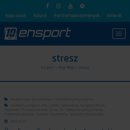
Kapcsolat
Rólunk
Partnerkedvezmények
Hírlevél
Toggl
stresz
Ensport
>
Régi Blog
>
stresz
Minden Cikk
/
Sportélettan
/
Teljesítménydiagnosztika
Edzészóna
,
Ensport
,
HRV
,
Laktát
,
Laktátmérés
,
Nyugalmi Mérés
,
Pályateszt
,
Pulzusvariabilitás
,
Stresz
,
TD
,
Teljesítménydiagnosztika
,
Teljesítményfokozás
,
Tudatos Teljesítmény
,
Vegetatív Idegrendszer
2020.10.23.