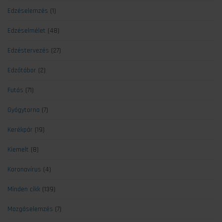
Edzéselemzés
(1)
Edzéselmélet
(48)
Edzéstervezés
(27)
Edzőtábor
(2)
Futás
(71)
Gyógytorna
(7)
Kerékpár
(19)
Kiemelt
(8)
Koronavírus
(4)
Minden cikk
(139)
Mozgáselemzés
(7)