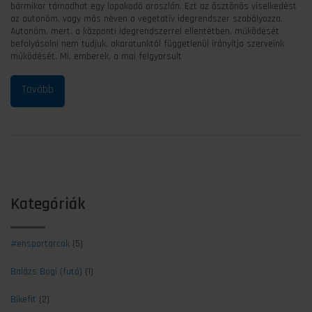
bármikor támadhat egy lopakodó oroszlán. Ezt az ösztönös viselkedést
az autonóm, vagy más néven a vegetatív idegrendszer szabályozza.
Autonóm, mert, a központi idegrendszerrel ellentétben, működését
befolyásolni nem tudjuk, akaratunktól függetlenül irányítja szerveink
működését. Mi, emberek, a mai felgyorsult
Kategóriák
#ensportarcok
(5)
Balázs Bogi (futó)
(1)
Bikefit
(2)