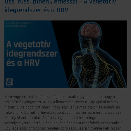
Üss, fuss, pihenj, eméssz! – A vegetatív
idegrendszer és a HRV
Nem vagyunk brit tudósok, mégis biztosak vagyunk abban, hogy a
teljesítménydiagnosztika legkellemesebb része a „nyugalmi mérés”,
hiszen a „feladat” ott annyi, hogy egy kényelmes ágyon feküdjünk és
relaxáljunk. De mit is figyelünk pontosan ilyenkor és miért fontos ez?
Mutatjuk! Autonómiát! Az állatvilágban a túlélés záloga a
veszélyhelyzetek értékelése, dekódolása és a megfelelő válaszreakció.
Egy legelésző antilopnak minden apró rezdülésre figyelnie kell, hiszen