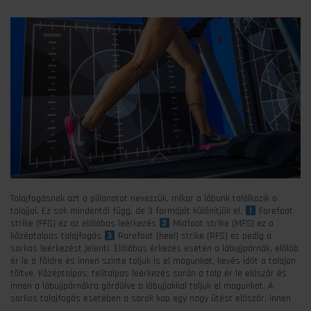
Talajfogásnak azt a pillanatot nevezzük, mikor a lábunk találkozik a
talajjal. Ez sok mindentől függ, de 3 formáját különítjük el.
Forefoot
strike (FFS) ez az előlábas leérkezés
Midfoot strike (MFS) ez a
középtalpas talajfogás
Rarefoot (heel) strike (RFS) ez pedig a
sarkas leérkezést jelenti. Előlábas érkezés esetén a lábujjpárnák, előláb
ér le a földre és innen szinte toljuk is el magunkat, kevés időt a talajon
töltve. Középtalpas, telitalpas leérkezés során a talp ér le először és
innen a lábujjpárnákra gördülve a lábujjakkal toljuk el magunkat. A
sarkos talajfogás esetében a sarok kap egy nagy ütést először, innen