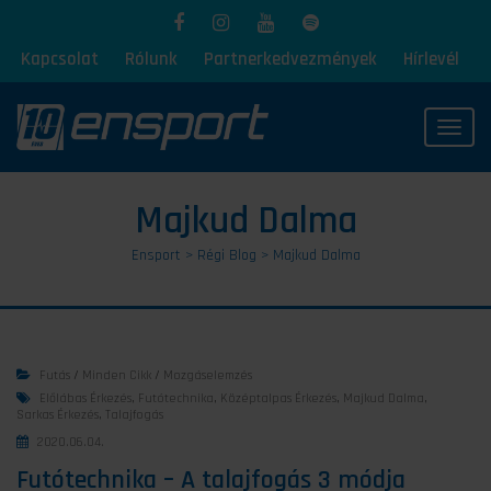
Kapcsolat
Rólunk
Partnerkedvezmények
Hírlevél
Toggl
Majkud Dalma
Ensport
>
Régi Blog
>
Majkud Dalma
Futás
/
Minden Cikk
/
Mozgáselemzés
Előlábas Érkezés
,
Futótechnika
,
Középtalpas Érkezés
,
Majkud Dalma
,
Sarkas Érkezés
,
Talajfogás
2020.06.04.
Futótechnika – A talajfogás 3 módja