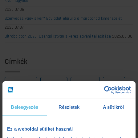
kívül hagynak
2025.07.08.
Szenvedés vagy siker? Egy adat elárulja a maratonod kimenetelét
2025.07.07.
Ultrabalaton 2025: Csengő István sikeres egyéni teljesítése
2025.05.06.
Címkék
Dezső Dana
dietetika
dietetikus
edzés
edzéselmélet
edzéstervezés
edzészóna
Beleegyezés
Részletek
A sütikről
ensport
ENSPORT Prémium
erősítés
fokozó futás
futás
futásdinamika
Ez a weboldal sütiket használ