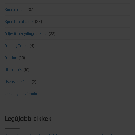
Sportélettan
(37)
Sporttáplálkozás
(26)
Teljesítménydiagnosztika
(22)
TrainingPeaks
(4)
Triatlon
(33)
Ultrafutás
(10)
Úszás edzések
(2)
Versenybeszámoló
(3)
Legújabb cikkek