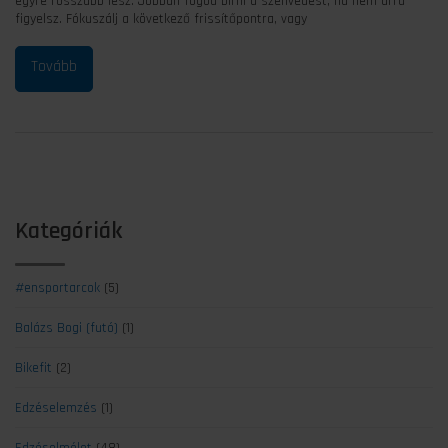
egyre rosszabb lesz. Jobban fogod bírni a szenvedést, ha nem arra
figyelsz. Fókuszálj a következő frissítőpontra, vagy
Kategóriák
#ensportarcok
(5)
Balázs Bogi (futó)
(1)
Bikefit
(2)
Edzéselemzés
(1)