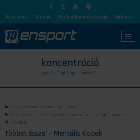
Kapcsolat
Rólunk
Partnerkedvezmények
Hírlevél
Toggl
koncentráció
Ensport
>
Régi Blog
>
koncentráció
Futás
/
Kerékpár
/
Minden Cikk
/
Triatlon
Edzés
,
Edzéstervezés
,
Fókusz
,
Futás
,
Koncentráció
,
Mentális Tipp
,
Stressz
2021.05.17.
Többet ésszel – Mentális tippek