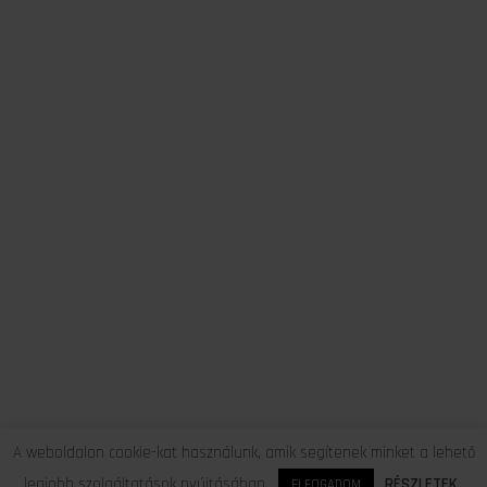
A weboldalon cookie-kat használunk, amik segítenek minket a lehető
legjobb szolgáltatások nyújtásában.
RÉSZLETEK
ELFOGADOM