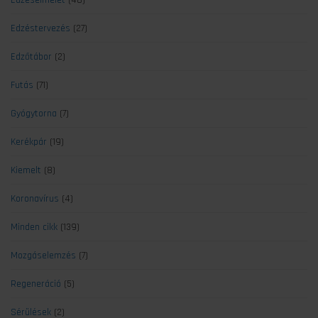
Edzéselmélet
(48)
Edzéstervezés
(27)
Edzőtábor
(2)
Futás
(71)
Gyógytorna
(7)
Kerékpár
(19)
Kiemelt
(8)
Koronavírus
(4)
Minden cikk
(139)
Mozgáselemzés
(7)
Regeneráció
(5)
Sérülések
(2)