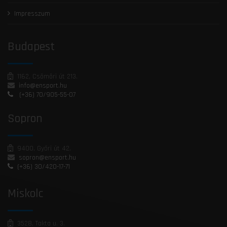
Impresszum
Budapest
1162, Csömöri út 213.
info@ensport.hu
(+36) 70/905-55-07
Sopron
9400, Győri út 42.
sopron@ensport.hu
(+36) 30/420-17-71
Miskolc
3528, Takta u. 3.