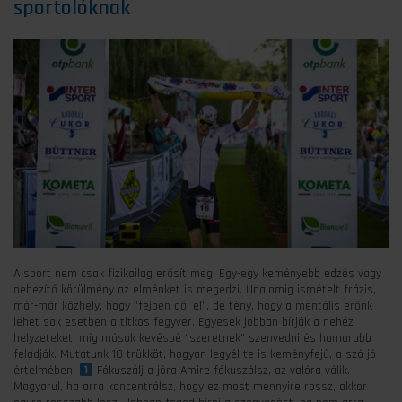
sportolóknak
A sport nem csak fizikailag erősít meg. Egy-egy keményebb edzés vagy
nehezítő körülmény az elménket is megedzi. Unalomig ismételt frázis,
már-már közhely, hogy “fejben dől el”, de tény, hogy a mentális erőnk
lehet sok esetben a titkos fegyver. Egyesek jobban bírják a nehéz
helyzeteket, míg mások kevésbé “szeretnek” szenvedni és hamarabb
feladják. Mutatunk 10 trükköt, hogyan legyél te is keményfejű, a szó jó
értelmében.
Fókuszálj a jóra Amire fókuszálsz, az valóra válik.
Magyarul, ha arra koncentrálsz, hogy ez most mennyire rossz, akkor