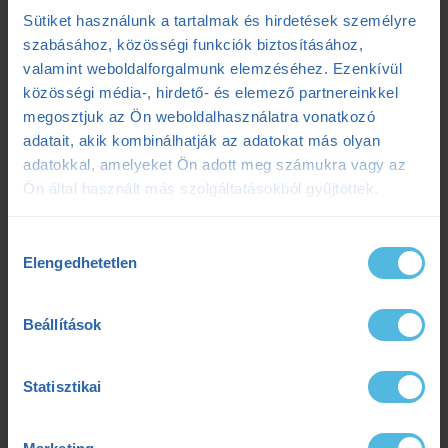
Sütiket használunk a tartalmak és hirdetések személyre
futóedzés
futótechnika
gazdaságosság
szabásához, közösségi funkciók biztosításához,
valamint weboldalforgalmunk elemzéséhez. Ezenkívül
gyógytorna
intervall
kerékpár
laktát
közösségi média-, hirdető- és elemező partnereinkkel
megosztjuk az Ön weboldalhasználatra vonatkozó
laktátmérés
MLSS
nutrium
Prémium
adatait, akik kombinálhatják az adatokat más olyan
adatokkal, amelyeket Ön adott meg számukra vagy az
Prémium edzéstervezés
pulzus
pályateszt
Ön által használt más szolgáltatásokból gyűjtöttek.
regeneráció
résztáv
sporttáplálkozás
Hozzájárulás
Elengedhetetlen
kiválasztása
Szilágyi Tibi
sérülés
tanácsadás
TD
teljesítménydiagnosztika
teljesítményfokozás
Beállítások
tibi mondja
trainingpeaks
triatlon
Statisztikai
tudatosteljesítmény
tudatos teljesítmény