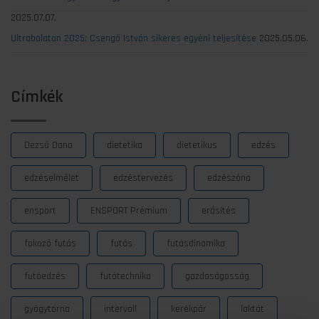
2025.07.07.
Ultrabalaton 2025: Csengő István sikeres egyéni teljesítése
2025.05.06.
Címkék
Dezső Dana
dietetika
dietetikus
edzés
edzéselmélet
edzéstervezés
edzészóna
ensport
ENSPORT Prémium
erősítés
fokozó futás
futás
futásdinamika
futóedzés
futótechnika
gazdaságosság
gyógytorna
intervall
kerékpár
laktát