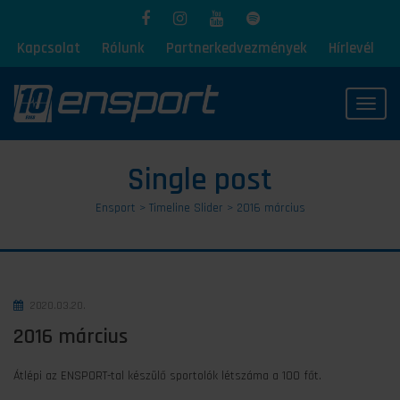
Kapcsolat
Rólunk
Partnerkedvezmények
Hírlevél
Toggl
Single post
Ensport
>
Timeline Slider
>
2016 március
2020.03.20.
2016 március
Átlépi az ENSPORT-tal készülő sportolók létszáma a 100 főt.