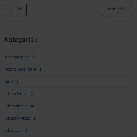
Kategóriák
#ensportarcok
(5)
Balázs Bogi (futó)
(1)
Bikefit
(2)
Edzéselemzés
(1)
Edzéselmélet
(48)
Edzéstervezés
(27)
Edzőtábor
(2)