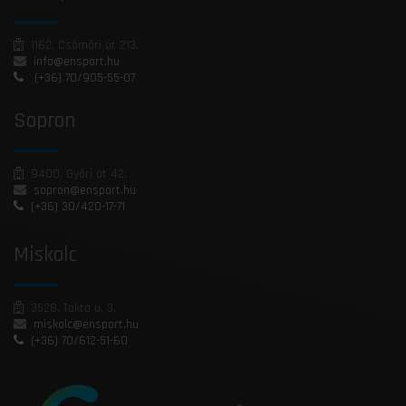
1162, Csömöri út 213.
info@ensport.hu
(+36) 70/905-55-07
Sopron
9400, Győri út 42.
sopron@ensport.hu
(+36) 30/420-17-71
Miskolc
3528, Takta u. 3.
miskolc@ensport.hu
(+36) 70/612-51-60