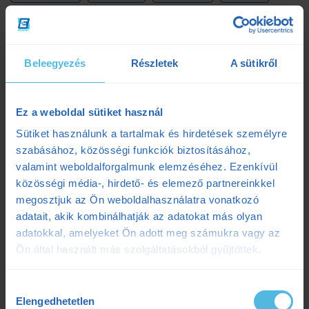
laktátmérés
MLSS
nutrium
Prémium
Prémium edzéstervezés
pulzus
pályateszt
Beleegyezés
Részletek
A sütikről
regeneráció
résztáv
sporttáplálkozás
Ez a weboldal sütiket használ
Szilágyi Tibi
sérülés
tanácsadás
TD
Sütiket használunk a tartalmak és hirdetések személyre
teljesítménydiagnosztika
teljesítményfokozás
szabásához, közösségi funkciók biztosításához,
valamint weboldalforgalmunk elemzéséhez. Ezenkívül
tibi mondja
trainingpeaks
triatlon
közösségi média-, hirdető- és elemező partnereinkkel
megosztjuk az Ön weboldalhasználatra vonatkozó
tudatosteljesítmény
tudatos teljesítmény
adatait, akik kombinálhatják az adatokat más olyan
adatokkal, amelyeket Ön adott meg számukra vagy az
ultrafutás
VO2max
értsd a tudományt
Ön által használt más szolgáltatásokból gyűjtöttek.
étrendtervezés
Hozzájárulás
Elengedhetetlen
kiválasztása