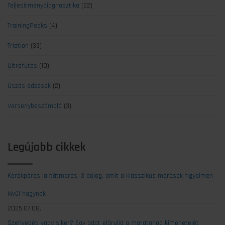
Teljesítménydiagnosztika
(22)
TrainingPeaks
(4)
Triatlon
(33)
Ultrafutás
(10)
Úszás edzések
(2)
Versenybeszámoló
(3)
Legújabb cikkek
Kerékpáros laktátmérés: 3 dolog, amit a klasszikus mérések figyelmen
kívül hagynak
2025.07.08.
Szenvedés vagy siker? Egy adat elárulja a maratonod kimenetelét