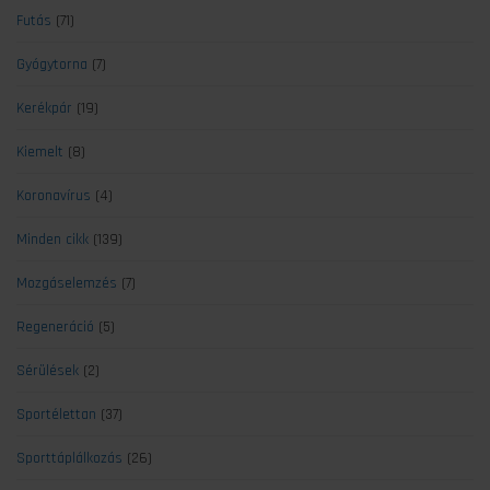
Futás
(71)
Gyógytorna
(7)
Kerékpár
(19)
Kiemelt
(8)
Koronavírus
(4)
Minden cikk
(139)
Mozgáselemzés
(7)
Regeneráció
(5)
Sérülések
(2)
Sportélettan
(37)
Sporttáplálkozás
(26)