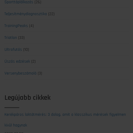
Sporttáplálkozás
(26)
Teljesítménydiagnosztika
(22)
TrainingPeaks
(4)
Triatlon
(33)
Ultrafutás
(10)
Úszás edzések
(2)
Versenybeszámoló
(3)
Legújabb cikkek
Kerékpáros laktátmérés: 3 dolog, amit a klasszikus mérések figyelmen
kívül hagynak