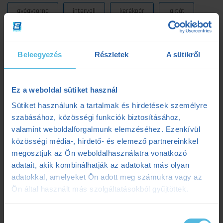
gyógytorna
intervall
kerékpár
laktát
laktátmérés
MLSS
nutrium
Prémium
Beleegyezés
Részletek
A sütikről
Prémium edzéstervezés
pulzus
pályateszt
regeneráció
résztáv
sporttáplálkozás
Ez a weboldal sütiket használ
Szilágyi Tibi
sérülés
tanácsadás
TD
Sütiket használunk a tartalmak és hirdetések személyre
szabásához, közösségi funkciók biztosításához,
teljesítménydiagnosztika
teljesítményfokozás
valamint weboldalforgalmunk elemzéséhez. Ezenkívül
közösségi média-, hirdető- és elemező partnereinkkel
tibi mondja
trainingpeaks
triatlon
megosztjuk az Ön weboldalhasználatra vonatkozó
adatait, akik kombinálhatják az adatokat más olyan
tudatosteljesítmény
tudatos teljesítmény
adatokkal, amelyeket Ön adott meg számukra vagy az
Ön által használt más szolgáltatásokból gyűjtöttek.
ultrafutás
VO2max
értsd a tudományt
Hozzájárulás
étrendtervezés