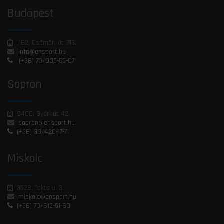
Budapest
1162, Csömöri út 213.
info@ensport.hu
(+36) 70/905-55-07
Sopron
9400, Győri út 42.
sopron@ensport.hu
(+36) 30/420-17-71
Miskolc
3528, Takta u. 3.
miskolc@ensport.hu
(+36) 70/612-51-60