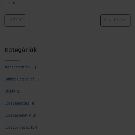
bikefit is.
Kategóriák
#ensportarcok
(5)
Balázs Bogi (futó)
(1)
Bikefit
(2)
Edzéselemzés
(1)
Edzéselmélet
(48)
Edzéstervezés
(27)