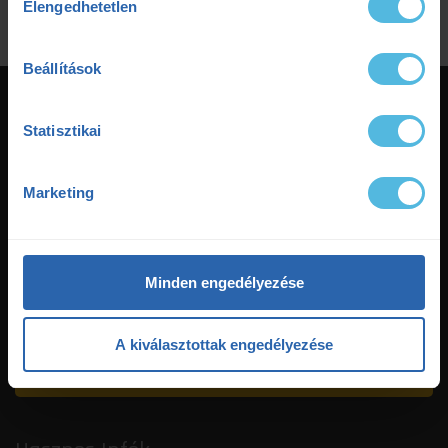
Elengedhetetlen
kiválasztása
Beállítások
Statisztikai
Marketing
Hitelesség, szakmaiság, együttműködés.
Nálunk a Te céljaid vannak a középpontban, és a sportteljesítmény
minden területén számíthatsz ránk!
Minden engedélyezése
A kiválasztottak engedélyezése
Időpontfoglalás