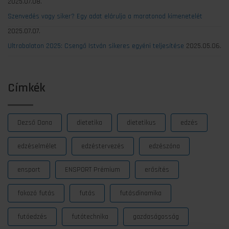
2025.07.08.
Szenvedés vagy siker? Egy adat elárulja a maratonod kimenetelét
2025.07.07.
Ultrabalaton 2025: Csengő István sikeres egyéni teljesítése
2025.05.06.
Címkék
Dezső Dana
dietetika
dietetikus
edzés
edzéselmélet
edzéstervezés
edzészóna
ensport
ENSPORT Prémium
erősítés
fokozó futás
futás
futásdinamika
futóedzés
futótechnika
gazdaságosság