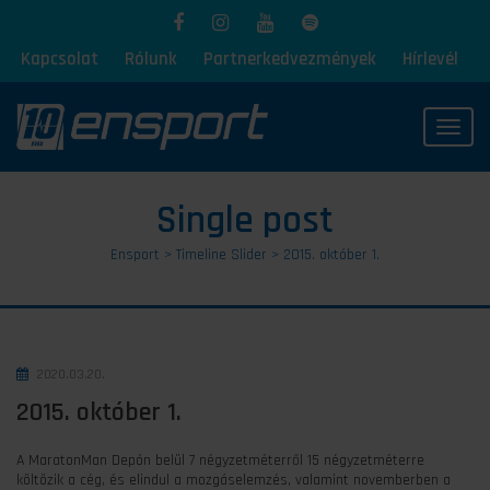
Kapcsolat
Rólunk
Partnerkedvezmények
Hírlevél
Toggl
Single post
Ensport
>
Timeline Slider
>
2015. október 1.
2020.03.20.
2015. október 1.
A MaratonMan Depón belül 7 négyzetméterről 15 négyzetméterre
költözik a cég, és elindul a mozgáselemzés, valamint novemberben a