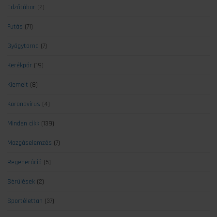
Edzőtábor
(2)
Futás
(71)
Gyógytorna
(7)
Kerékpár
(19)
Kiemelt
(8)
Koronavírus
(4)
Minden cikk
(139)
Mozgáselemzés
(7)
Regeneráció
(5)
Sérülések
(2)
Sportélettan
(37)