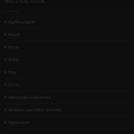
Hasznos Infók
Ügyfélszolgálat
Rólunk
Karrier
Áraink
Blog
G.Y.I.K.
Adatkezelési tájékoztató
Általános szerződési feltételek
Impresszum