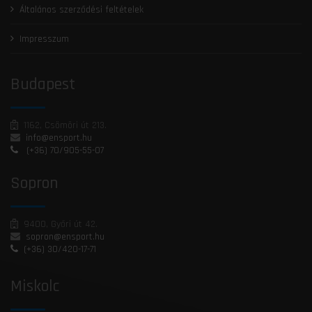
Általános szerződési feltételek
Impresszum
Budapest
1162, Csömöri út 213.
info@ensport.hu
(+36) 70/905-55-07
Sopron
9400, Győri út 42.
sopron@ensport.hu
(+36) 30/420-17-71
Miskolc