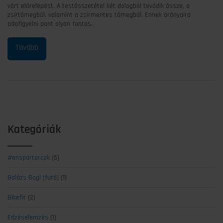
várt előrelépést. A testösszetétel két dologból tevődik össze, a
zsírtömegből, valamint a zsírmentes tömegből. Ennek arányaira
odafigyelni pont olyan fontos,
Kategóriák
#ensportarcok
(5)
Balázs Bogi (futó)
(1)
Bikefit
(2)
Edzéselemzés
(1)