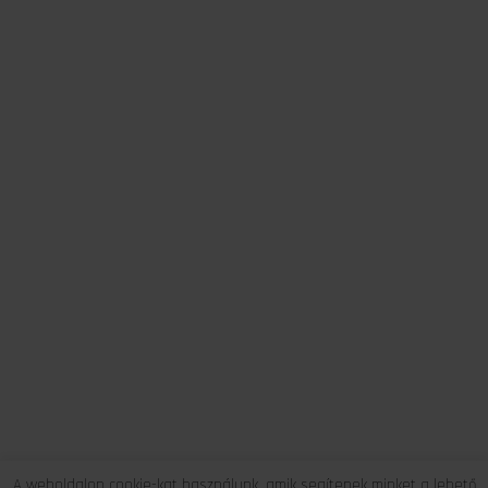
A weboldalon cookie-kat használunk, amik segítenek minket a lehető