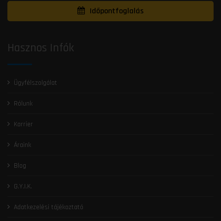
Időpontfoglalás
Hasznos Infók
Ügyfélszolgálat
Rólunk
Karrier
Áraink
Blog
G.Y.I.K.
Adatkezelési tájékoztató