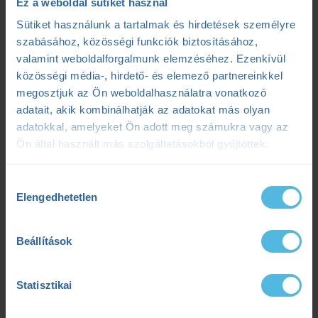
Ez a weboldal sütiket használ
fokozó futás
futás
futásdinamika
Sütiket használunk a tartalmak és hirdetések személyre
szabásához, közösségi funkciók biztosításához,
futóedzés
futótechnika
gazdaságosság
valamint weboldalforgalmunk elemzéséhez. Ezenkívül
közösségi média-, hirdető- és elemező partnereinkkel
gyógytorna
intervall
kerékpár
laktát
megosztjuk az Ön weboldalhasználatra vonatkozó
adatait, akik kombinálhatják az adatokat más olyan
laktátmérés
MLSS
nutrium
Prémium
adatokkal, amelyeket Ön adott meg számukra vagy az
Ön által használt más szolgáltatásokból gyűjtöttek.
Prémium edzéstervezés
pulzus
pályateszt
regeneráció
résztáv
sporttáplálkozás
Hozzájárulás
Elengedhetetlen
kiválasztása
Szilágyi Tibi
sérülés
tanácsadás
TD
Beállítások
teljesítménydiagnosztika
teljesítményfokozás
tibi mondja
trainingpeaks
triatlon
Statisztikai
tudatosteljesítmény
tudatos teljesítmény