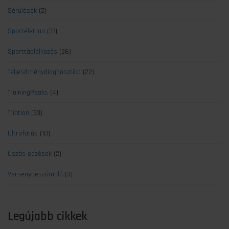
Sérülések
(2)
Sportélettan
(37)
Sporttáplálkozás
(26)
Teljesítménydiagnosztika
(22)
TrainingPeaks
(4)
Triatlon
(33)
Ultrafutás
(10)
Úszás edzések
(2)
Versenybeszámoló
(3)
Legújabb cikkek