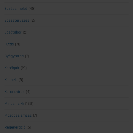
Edzéselmélet
(48)
Edzéstervezés
(27)
Edzőtábor
(2)
Futás
(71)
Gyógytorna
(7)
Kerékpár
(19)
Kiemelt
(8)
Koronavírus
(4)
Minden cikk
(139)
Mozgáselemzés
(7)
Regeneráció
(5)