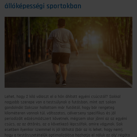
állóképességi sportokban
Lehet, hogy 2 kiló választ el a hőn áhított egyéni csúcstól? Sokkal
nagyobb szerepe van a testsúlynak a futásban, mint azt sokan
gondolnák! Sokszor hallottam már futóktól, hogy bár rengeteg
kilométeren vannak túl, változatos, célverseny specifikus és jól
periodizált edzésmódszert követnek, mégsem akar jönni az az egyéni
csúcs, az az áttörés, az a következő lépcsőfok, amire vágynak. Sok
esetben ilyenkor szemmel is jól látható (bár az is lehet, hogy nem),
hogy a testösszetételük optimalizálása hozhatja el náluk az oly’ régóta