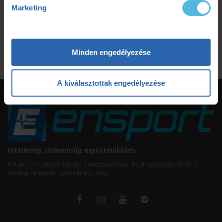
Marketing
ultrafutás
VO2max
értsd a tudományt
étrendtervezés
Minden engedélyezése
A kiválasztottak engedélyezése
Hitelesség, szakmaiság, együttműködés.
Nálunk a Te céljaid vannak a középpontban, és a sportteljesítmény
minden területén számíthatsz ránk!