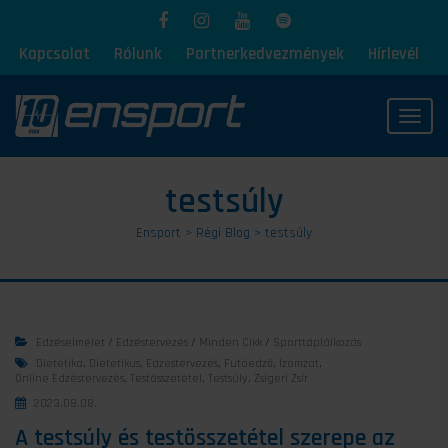
Kapcsolat
Rólunk
Partnerkedvezmények
Hírlevél
Toggl
testsúly
Ensport
>
Régi Blog
>
testsúly
Edzéselmélet
/
Edzéstervezés
/
Minden Cikk
/
Sporttáplálkozás
Dietetika
,
Dietetikus
,
Edzéstervezés
,
Futóedző
,
Izomzat
,
Online Edzéstervezés
,
Testösszetétel
,
Testsúly
,
Zsigeri Zsír
2023.08.08.
A testsúly és testösszetétel szerepe az