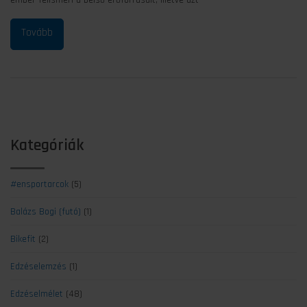
ember felismeri a belső erőforrásait, illetve azt
Kategóriák
#ensportarcok
(5)
Balázs Bogi (futó)
(1)
Bikefit
(2)
Edzéselemzés
(1)
Edzéselmélet
(48)