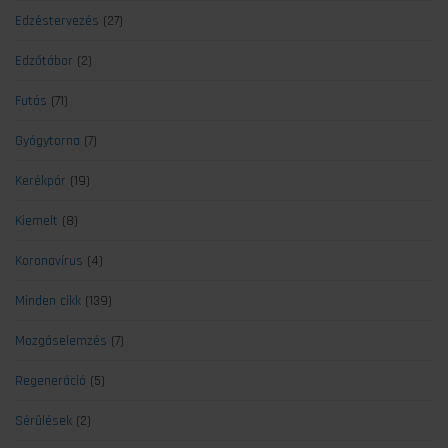
Edzéstervezés
(27)
Edzőtábor
(2)
Futás
(71)
Gyógytorna
(7)
Kerékpár
(19)
Kiemelt
(8)
Koronavírus
(4)
Minden cikk
(139)
Mozgáselemzés
(7)
Regeneráció
(5)
Sérülések
(2)