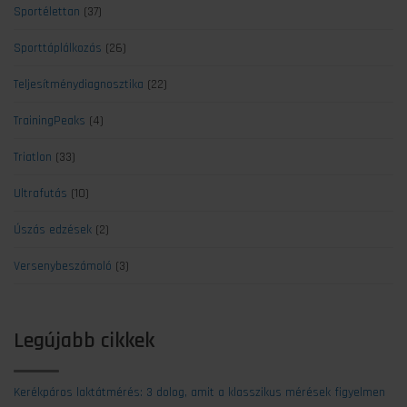
Sportélettan
(37)
Sporttáplálkozás
(26)
Teljesítménydiagnosztika
(22)
TrainingPeaks
(4)
Triatlon
(33)
Ultrafutás
(10)
Úszás edzések
(2)
Versenybeszámoló
(3)
Legújabb cikkek
Kerékpáros laktátmérés: 3 dolog, amit a klasszikus mérések figyelmen