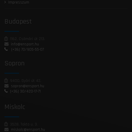
Impresszum
Budapest
1162, Csömöri út 213.
info@ensport.hu
(+36) 70/905-55-07
Sopron
9400, Győri út 42.
sopron@ensport.hu
(+36) 30/420-17-71
Miskolc
3528, Takta u. 3.
miskolc@ensport.hu