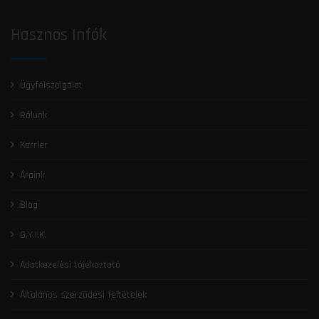
Hasznos Infók
Ügyfélszolgálat
Rólunk
Karrier
Áraink
Blog
G.Y.I.K.
Adatkezelési tájékoztató
Általános szerződési feltételek