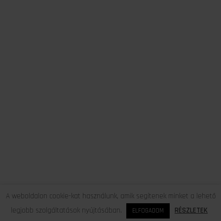
A weboldalon cookie-kat használunk, amik segítenek minket a lehető
legjobb szolgáltatások nyújtásában.
RÉSZLETEK
ELFOGADOM