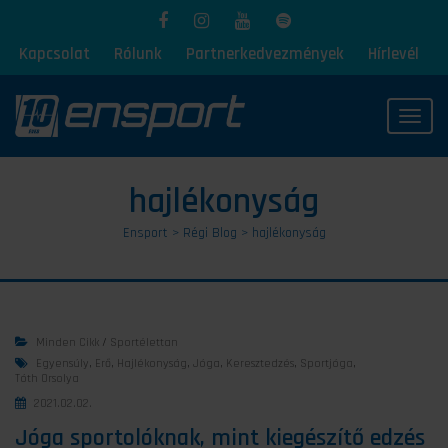
Kapcsolat
Rólunk
Partnerkedvezmények
Hírlevél
Toggl
hajlékonyság
Ensport
>
Régi Blog
>
hajlékonyság
Minden Cikk
/
Sportélettan
Egyensúly
,
Erő
,
Hajlékonyság
,
Jóga
,
Keresztedzés
,
Sportjóga
,
Tóth Orsolya
2021.02.02.
Jóga sportolóknak, mint kiegészítő edzés