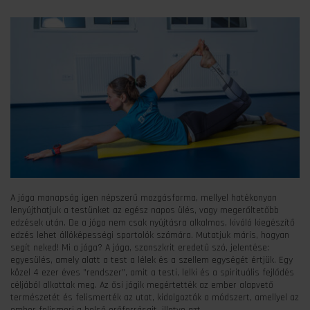
A jóga manapság igen népszerű mozgásforma, mellyel hatékonyan
lenyújthatjuk a testünket az egész napos ülés, vagy megerőltetőbb
edzések után. De a jóga nem csak nyújtásra alkalmas, kiváló kiegészítő
edzés lehet állóképességi sportolók számára. Mutatjuk máris, hogyan
segít neked! Mi a jóga? A jóga, szanszkrit eredetű szó, jelentése:
egyesülés, amely alatt a test a lélek és a szellem egységét értjük. Egy
közel 4 ezer éves ”rendszer”, amit a testi, lelki és a spirituális fejlődés
céljából alkottak meg. Az ősi jógik megértették az ember alapvető
természetét és felismerték az utat, kidolgozták a módszert, amellyel az