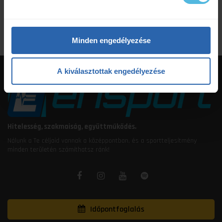
étrendtervezés
Minden engedélyezése
A kiválasztottak engedélyezése
Hitelesség, szakmaiság, együttműködés.
Nálunk a Te céljaid vannak a középpontban, és a sportteljesítmény
minden területén számíthatsz ránk!
Időpontfoglalás