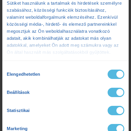
Sütiket használunk a tartalmak és hirdetések személyre
futóedzés
futótechnika
gazdaságosság
szabásához, közösségi funkciók biztosításához,
valamint weboldalforgalmunk elemzéséhez. Ezenkívül
gyógytorna
intervall
kerékpár
laktát
közösségi média-, hirdető- és elemező partnereinkkel
megosztjuk az Ön weboldalhasználatra vonatkozó
laktátmérés
MLSS
nutrium
Prémium
adatait, akik kombinálhatják az adatokat más olyan
adatokkal, amelyeket Ön adott meg számukra vagy az
Prémium edzéstervezés
pulzus
pályateszt
Ön által használt más szolgáltatásokból gyűjtöttek.
regeneráció
résztáv
sporttáplálkozás
Hozzájárulás
Szilágyi Tibi
sérülés
tanácsadás
TD
Elengedhetetlen
kiválasztása
teljesítménydiagnosztika
teljesítményfokozás
Beállítások
tibi mondja
trainingpeaks
triatlon
Statisztikai
tudatosteljesítmény
tudatos teljesítmény
ultrafutás
VO2max
értsd a tudományt
Marketing