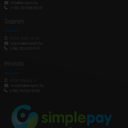
info@ensport.hu
(+36) 70/905-55-07
Sopron
9400, Győri út 42.
sopron@ensport.hu
(+36) 30/420-17-71
Miskolc
3528, Takta u. 3.
miskolc@ensport.hu
(+36) 70/612-51-60