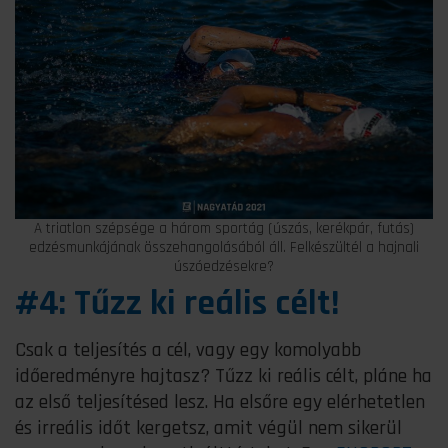
A triatlon szépsége a három sportág (úszás, kerékpár, futás)
edzésmunkájának összehangolásából áll. Felkészültél a hajnali
úszóedzésekre?
#4: Tűzz ki reális célt!
Csak a teljesítés a cél, vagy egy komolyabb
időeredményre hajtasz? Tűzz ki reális célt, pláne ha
az első teljesítésed lesz. Ha elsőre egy elérhetetlen
és irreális időt kergetsz, amit végül nem sikerül