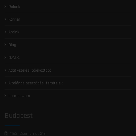
Rólunk
Karrier
Áraink
Blog
G.Y.I.K.
Adatkezelési tájékoztató
Általános szerződési feltételek
Impresszum
Budapest
1162, Csömöri út 213.