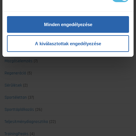
Gyógytorna
(7)
Kerékpár
(19)
Minden engedélyezése
Kiemelt
(8)
Koronavírus
(4)
A kiválasztottak engedélyezése
Minden cikk
(139)
Mozgáselemzés
(7)
Regeneráció
(5)
Sérülések
(2)
Sportélettan
(37)
Sporttáplálkozás
(26)
Teljesítménydiagnosztika
(22)
TrainingPeaks
(4)