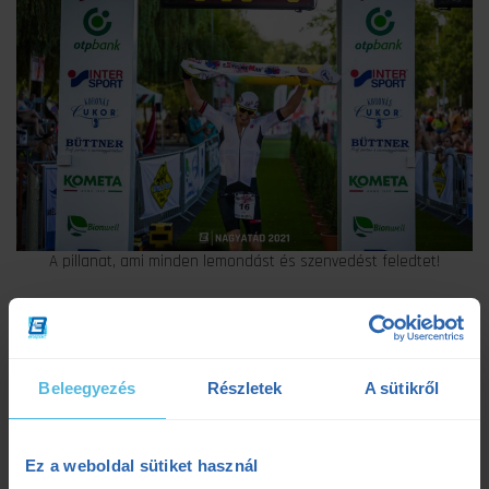
A pillanat, ami minden lemondást és szenvedést feledtet!
biomechanikai analízis
edzéstervezés
felkészülés
mozgáselemzés
rövidtáv
sprinttáv
Beleegyezés
Részletek
A sütikről
teljesítménydiagnosztika
triatlon
Ez a weboldal sütiket használ