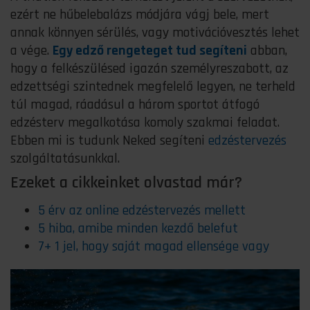
ezért ne hűbelebalázs módjára vágj bele, mert
annak könnyen sérülés, vagy motivációvesztés lehet
a vége.
Egy edző rengeteget tud segíteni
abban,
hogy a felkészülésed igazán személyreszabott, az
edzettségi szintednek megfelelő legyen, ne terheld
túl magad, ráadásul a három sportot átfogó
edzésterv megalkotása komoly szakmai feladat.
Ebben mi is tudunk Neked segíteni
edzéstervezés
szolgáltatásunkkal.
Ezeket a cikkeinket olvastad már?
5 érv az online edzéstervezés mellett
5 hiba, amibe minden kezdő belefut
7+ 1 jel, hogy saját magad ellensége vagy