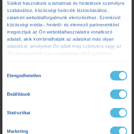
Sütiket használunk a tartalmak és hirdetések személyre
szabásához, közösségi funkciók biztosításához,
valamint weboldalforgalmunk elemzéséhez. Ezenkívül
Kategóriák
közösségi média-, hirdető- és elemező partnereinkkel
megosztjuk az Ön weboldalhasználatra vonatkozó
#ensportarcok
(5)
adatait, akik kombinálhatják az adatokat más olyan
adatokkal, amelyeket Ön adott meg számukra vagy az
Balázs Bogi (futó)
(1)
Ön által használt más szolgáltatásokból gyűjtöttek.
Bikefit
(2)
Hozzájárulás
Edzéselemzés
(1)
Elengedhetetlen
kiválasztása
Edzéselmélet
(48)
Beállítások
Edzéstervezés
(27)
Edzőtábor
(2)
Statisztikai
Futás
(71)
Marketing