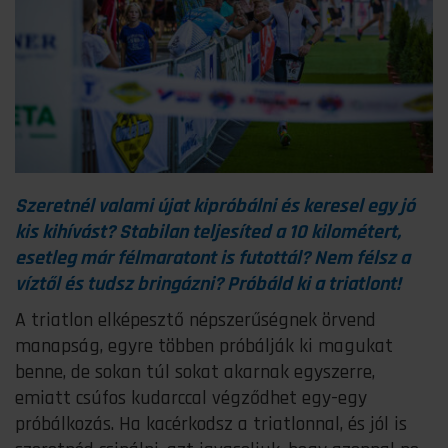
Szeretnél valami újat kipróbálni és keresel egy jó
kis kihívást? Stabilan teljesíted a 10 kilométert,
esetleg már félmaratont is futottál? Nem félsz a
víztől és tudsz bringázni? Próbáld ki a triatlont!
A triatlon elképesztő népszerűségnek örvend
manapság, egyre többen próbálják ki magukat
benne, de sokan túl sokat akarnak egyszerre,
emiatt csúfos kudarccal végződhet egy-egy
próbálkozás. Ha kacérkodsz a triatlonnal, és jól is