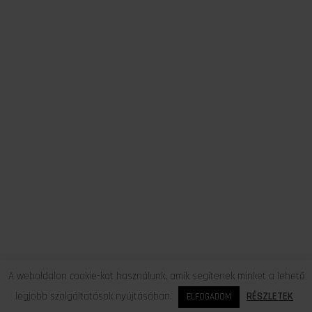
A weboldalon cookie-kat használunk, amik segítenek minket a lehető
legjobb szolgáltatások nyújtásában.
RÉSZLETEK
ELFOGADOM