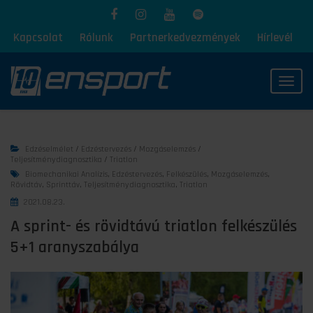
Kapcsolat
Rólunk
Partnerkedvezmények
Hírlevél
Toggl
Edzéselmélet
/
Edzéstervezés
/
Mozgáselemzés
/
Teljesítménydiagnosztika
/
Triatlon
Biomechanikai Analízis
,
Edzéstervezés
,
Felkészülés
,
Mozgáselemzés
,
Rövidtáv
,
Sprinttáv
,
Teljesítménydiagnosztika
,
Triatlon
2021.08.23.
A sprint- és rövidtávú triatlon felkészülés
5+1 aranyszabálya