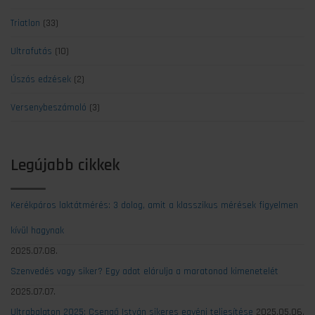
Triatlon
(33)
Ultrafutás
(10)
Úszás edzések
(2)
Versenybeszámoló
(3)
Legújabb cikkek
Kerékpáros laktátmérés: 3 dolog, amit a klasszikus mérések figyelmen
kívül hagynak
2025.07.08.
Szenvedés vagy siker? Egy adat elárulja a maratonod kimenetelét
2025.07.07.
Ultrabalaton 2025: Csengő István sikeres egyéni teljesítése
2025.05.06.