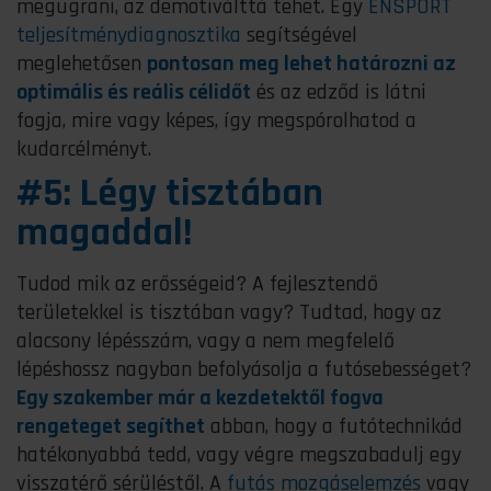
megugrani, az demotiválttá tehet. Egy
ENSPORT
teljesítménydiagnosztika
segítségével
meglehetősen
pontosan meg lehet határozni az
optimális és reális célidőt
és az edződ is látni
fogja, mire vagy képes, így megspórolhatod a
kudarcélményt.
#5: Légy tisztában
magaddal!
Tudod mik az erősségeid? A fejlesztendő
területekkel is tisztában vagy? Tudtad, hogy az
alacsony lépésszám, vagy a nem megfelelő
lépéshossz nagyban befolyásolja a futósebességet?
Egy szakember már a kezdetektől fogva
rengeteget segíthet
abban, hogy a futótechnikád
hatékonyabbá tedd, vagy végre megszabadulj egy
visszatérő sérüléstől. A
futás mozgáselemzés
vagy