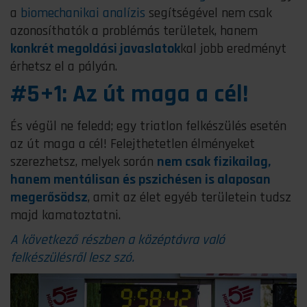
a
biomechanikai analízis
segítségével nem csak
azonosíthatók a problémás területek, hanem
konkrét megoldási javaslatok
kal jobb eredményt
érhetsz el a pályán.
#5+1: Az út maga a cél!
És végül ne feledd; egy triatlon felkészülés esetén
az út maga a cél! Felejthetetlen élményeket
szerezhetsz, melyek során
nem csak fizikailag,
hanem mentálisan és pszichésen is alaposan
megerősödsz
, amit az élet egyéb területein tudsz
majd kamatoztatni.
A következő részben a középtávra való
felkészülésről lesz szó.