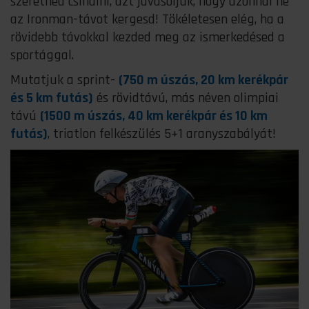
szeretnéd csinálni, azt javasoljuk, hogy azonnal ne
az Ironman-távot kergesd! Tökéletesen elég, ha a
rövidebb távokkal kezded meg az ismerkedésed a
sportággal.
Mutatjuk a sprint-
(750 m úszás, 20 km kerékpár
és 5 km futás)
és rövidtávú, más néven olimpiai
távú
(1500 m úszás, 40 km kerékpár és 10 km
futás)
, triatlon felkészülés 5+1 aranyszabályát!