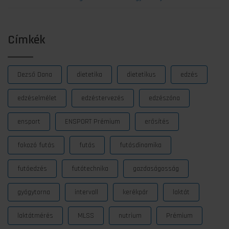
Címkék
Dezső Dana
dietetika
dietetikus
edzés
edzéselmélet
edzéstervezés
edzészóna
ensport
ENSPORT Prémium
erősítés
fokozó futás
futás
futásdinamika
futóedzés
futótechnika
gazdaságosság
gyógytorna
intervall
kerékpár
laktát
laktátmérés
MLSS
nutrium
Prémium