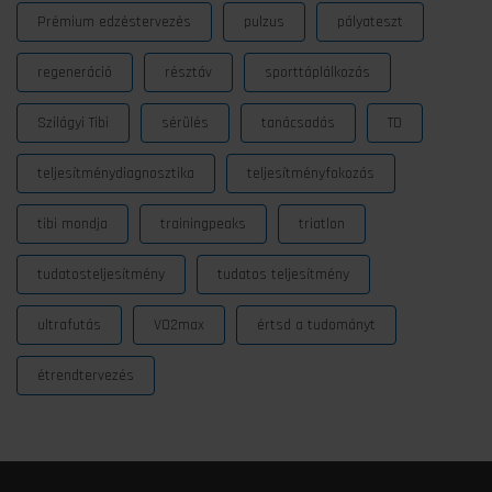
Prémium edzéstervezés
pulzus
pályateszt
regeneráció
résztáv
sporttáplálkozás
Szilágyi Tibi
sérülés
tanácsadás
TD
teljesítménydiagnosztika
teljesítményfokozás
tibi mondja
trainingpeaks
triatlon
tudatosteljesítmény
tudatos teljesítmény
ultrafutás
VO2max
értsd a tudományt
étrendtervezés