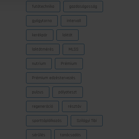
futótechnika
gazdaságosság
gyógytorna
intervall
kerékpár
laktát
laktátmérés
MLSS
nutrium
Prémium
Prémium edzéstervezés
pulzus
pályateszt
regeneráció
résztáv
sporttáplálkozás
Szilágyi Tibi
sérülés
tanácsadás