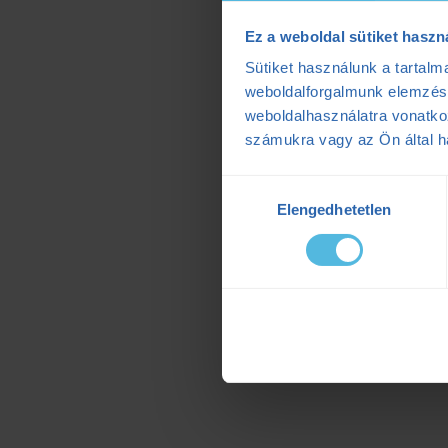
Ez a weboldal sütiket haszn
Sütiket használunk a tartal
weboldalforgalmunk elemzésé
weboldalhasználatra vonatko
számukra vagy az Ön által ha
Hozzájárulás
Elengedhetetlen
kiválasztása