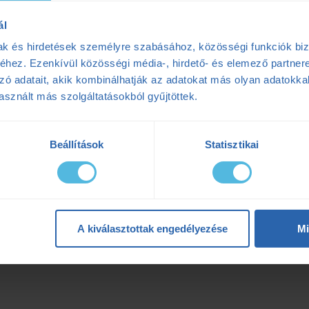
ál
mak és hirdetések személyre szabásához, közösségi funkciók biz
hez. Ezenkívül közösségi média-, hirdető- és elemező partner
zó adatait, akik kombinálhatják az adatokat más olyan adatokka
sznált más szolgáltatásokból gyűjtöttek.
Beállítások
Statisztikai
A kiválasztottak engedélyezése
Mi