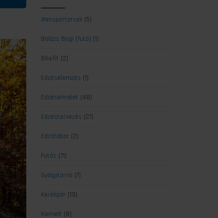
#ensportarcok
(5)
Balázs Bogi (futó)
(1)
Bikefit
(2)
Edzéselemzés
(1)
Edzéselmélet
(48)
Edzéstervezés
(27)
Edzőtábor
(2)
Futás
(71)
Gyógytorna
(7)
Kerékpár
(19)
Kiemelt
(8)