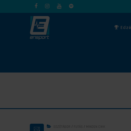
Edzé
/
/
EDZŐTÁBOR
FUTÁS
MINDEN CIKK