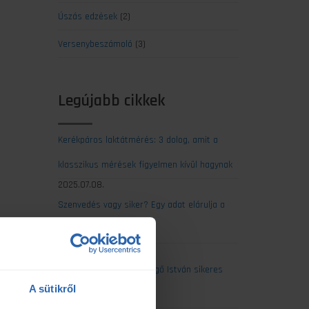
Úszás edzések
(2)
Versenybeszámoló
(3)
Legújabb cikkek
Kerékpáros laktátmérés: 3 dolog, amit a
klasszikus mérések figyelmen kívül hagynak
2025.07.08.
Szenvedés vagy siker? Egy adat elárulja a
maratonod kimenetelét
2025.07.07.
Ultrabalaton 2025: Csengő István sikeres
A sütikről
egyéni teljesítése