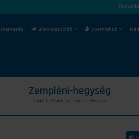
Kapcsola
stervezés
Diagnosztikák
Sportrehab
Még
Zempléni-hegység
Ensport
>
Régi Blog
>
Zempléni-hegység
20