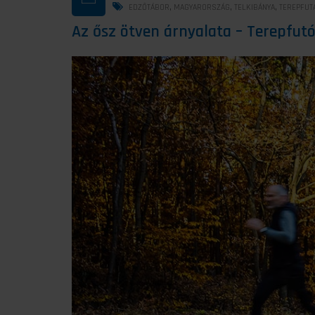
,
,
,
EDZŐTÁBOR
MAGYARORSZÁG
TELKIBÁNYA
TEREPFUT
Az ősz ötven árnyalata – Terepfu