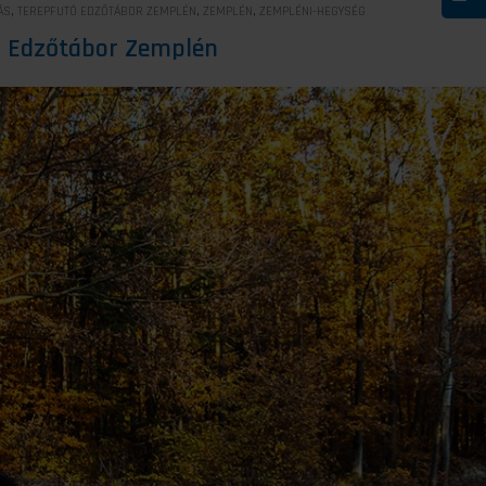
,
,
,
ÁS
TEREPFUTÓ EDZŐTÁBOR ZEMPLÉN
ZEMPLÉN
ZEMPLÉNI-HEGYSÉG
tó Edzőtábor Zemplén