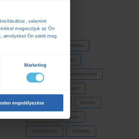
2025.05.06.
tosításához, valamint
Címkék
einkkel megosztjuk az Ön
l, amelyeket Ön adott meg
Dezső Dana
dietetika
dietetikus
edzés
Marketing
edzéselmélet
edzéstervezés
edzészóna
ensport
ENSPORT Prémium
erősítés
nden engedélyezése
fokozó futás
futás
futásdinamika
futóedzés