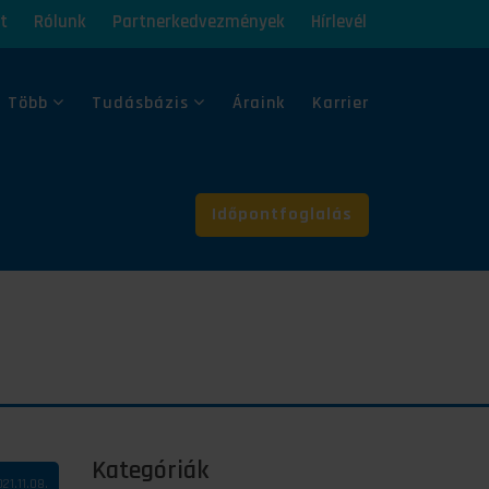
t
Rólunk
Partnerkedvezmények
Hírlevél
 Több
Tudásbázis
Áraink
Karrier
Időpontfoglalás
Kategóriák
21.11.08.