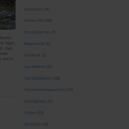
Koronavírus
(4)
Minden cikk
(139)
Mozgáselemzés
(7)
áborba,
er tájon.
Regeneráció
(5)
at, zúgó
ezett
Sérülések
(2)
, barna,
Sportélettan
(37)
Sporttáplálkozás
(26)
Teljesítménydiagnosztika
(22)
TrainingPeaks
(4)
Triatlon
(33)
Ultrafutás
(10)