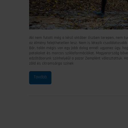
Aki nem futott még a késő október őszben terepen, nem tu
az élmény felejthetetlen lesz. Nem is létezik csodálatosabb
Bár, talán mégis van egy jobb dolog ennél: ugyanez úgy, hog
patakokat és morcos sziklaformációkat. Magyarország bővel
edzőtáborunk színhelyéül a pazar Zemplént választottuk. Ha
zöld és citromsárga színek