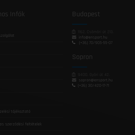
os Infók
Budapest
1162, Csömöri út 213.
szolgálat
info@ensport.hu
(+36) 70/905-55-07
Sopron
9400, Győri út 42.
sopron@ensport.hu
(+36) 30/420-17-71
zelési tájékoztató
os szerződési feltételek