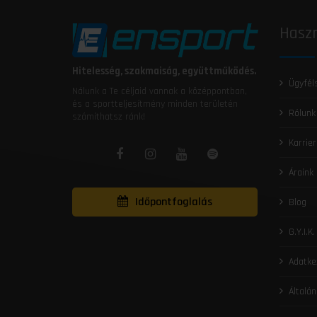
Haszn
Hitelesség, szakmaiság, együttműködés.
Ügyfél
Nálunk a Te céljaid vannak a középpontban,
és a sportteljesítmény minden területén
Rólunk
számíthatsz ránk!
Karrier
Áraink
Időpontfoglalás
Blog
G.Y.I.K.
Adatke
Általán