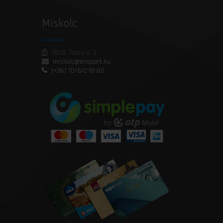
Miskolc
3528, Takta u. 3.
miskolc@ensport.hu
(+36) 70/612-51-60