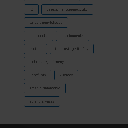
TD
teljesítménydiagnosztika
teljesítményfokozás
tibi mondja
trainingpeaks
triatlon
tudatosteljesítmény
tudatos teljesítmény
ultrafutás
VO2max
értsd a tudományt
étrendtervezés