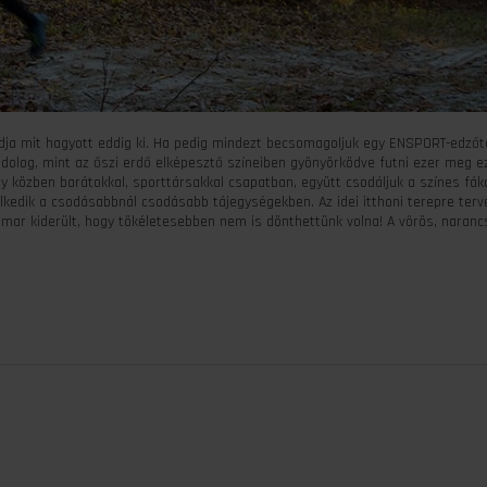
dja mit hagyott eddig ki. Ha pedig mindezt becsomagoljuk egy ENSPORT-edzőt
 dolog, mint az őszi erdő elképesztő színeiben gyönyörködve futni ezer meg ez
y közben barátokkal, sporttársakkal csapatban, együtt csodáljuk a színes fák
kedik a csodásabbnál csodásabb tájegységekben. Az idei itthoni terepre terv
mar kiderült, hogy tökéletesebben nem is dönthettünk volna! A vörös, narancs