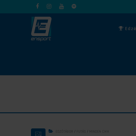
Edzé
/
/
EDZŐTÁBOR
FUTÁS
MINDEN CIKK