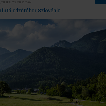
,
,
TEREPFUTÁS
VELIKI ZVOH
epfutó edzőtábor Szlovénia