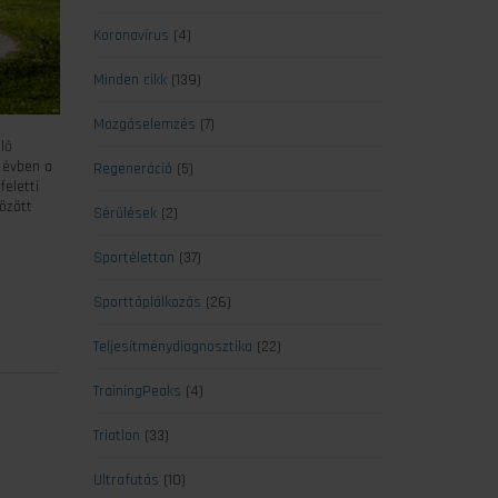
Koronavírus
(4)
Minden cikk
(139)
Mozgáselemzés
(7)
lő
n évben a
Regeneráció
(5)
eletti
között
Sérülések
(2)
Sportélettan
(37)
Sporttáplálkozás
(26)
Teljesítménydiagnosztika
(22)
TrainingPeaks
(4)
Triatlon
(33)
Ultrafutás
(10)