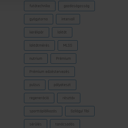
futótechnika
gazdaságosság
gyógytorna
intervall
kerékpár
laktát
laktátmérés
MLSS
nutrium
Prémium
Prémium edzéstervezés
pulzus
pályateszt
regeneráció
résztáv
sporttáplálkozás
Szilágyi Tibi
sérülés
tanácsadás