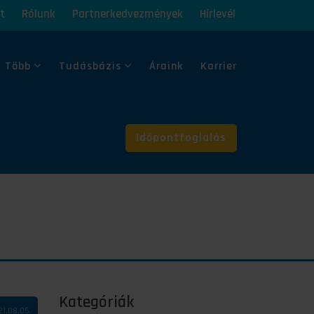
t
Rólunk
Partnerkedvezmények
Hírlevél
 Több
Tudásbázis
Áraink
Karrier
Időpontfoglalás
Kategóriák
21.08.05.