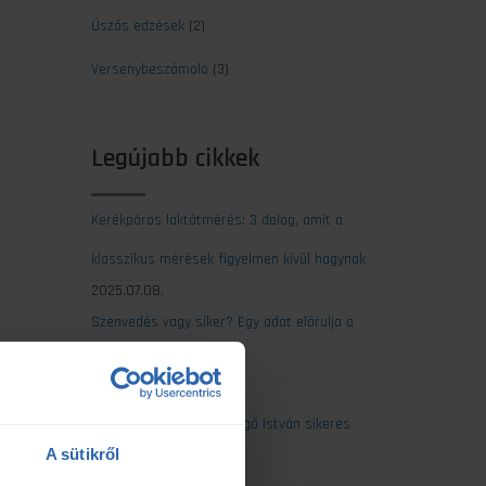
Úszás edzések
(2)
Versenybeszámoló
(3)
Legújabb cikkek
Kerékpáros laktátmérés: 3 dolog, amit a
klasszikus mérések figyelmen kívül hagynak
2025.07.08.
Szenvedés vagy siker? Egy adat elárulja a
maratonod kimenetelét
2025.07.07.
Ultrabalaton 2025: Csengő István sikeres
A sütikről
egyéni teljesítése