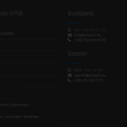
os Infók
Budapest
1162, Csömöri út 213.
szolgálat
info@ensport.hu
(+36) 70/905-55-07
Sopron
9400, Győri út 42.
sopron@ensport.hu
(+36) 30/420-17-71
zelési tájékoztató
os szerződési feltételek