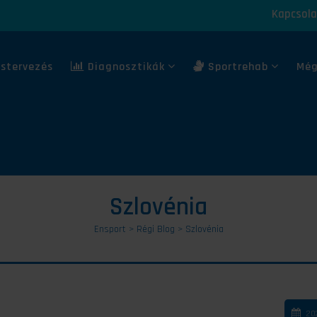
Kapcsola
stervezés
Diagnosztikák
Sportrehab
Még
Szlovénia
Ensport
>
Régi Blog
>
Szlovénia
20