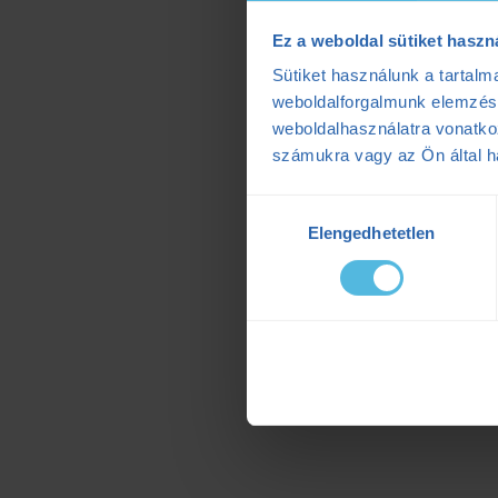
Ez a weboldal sütiket haszn
Sütiket használunk a tartal
weboldalforgalmunk elemzésé
weboldalhasználatra vonatko
számukra vagy az Ön által ha
Hozzájárulás
Elengedhetetlen
kiválasztása