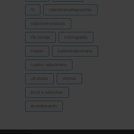
TD
teljesítménydiagnosztika
teljesítményfokozás
tibi mondja
trainingpeaks
triatlon
tudatosteljesítmény
tudatos teljesítmény
ultrafutás
VO2max
értsd a tudományt
étrendtervezés