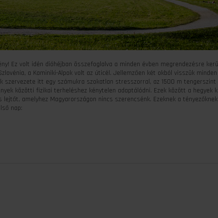
ény! Ez volt idén dióhéjban összefoglalva a minden évben megrendezésre kerü
zlovénia, a Kaminiki-Alpok volt az úticél. Jellemzően két okból visszük minde
szervezete itt egy számukra szokatlan stresszorral, az 1500 m tengerszint f
nyek közötti fizikai terheléshez kénytelen adaptálódni. Ezek között a hegyek 
s lejtőt, amelyhez Magyarországon nincs szerencsénk. Ezeknek a tényezőknek
lső nap: