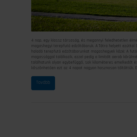
4 nap, egy klassz társaság, és megannyi feledhetetlen élm
magashegyi terepfutó edzőtáboruk. A Tátra helyett ezúttal S
haladó terepfutó edzőtáborunkat magashegyek közé: A futók 
magassággal találkozik, ezzel pedig a limitált aerob körülmé
találhatunk olyan egybefüggő, sok kilométeres emelkedőt é
köszönhetően ezt az 4 napot nagyon hasznosan töltöttük. E