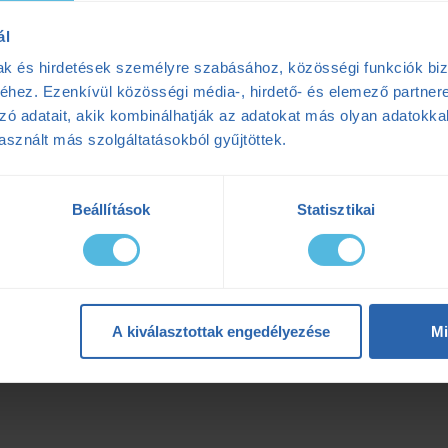
ál
mak és hirdetések személyre szabásához, közösségi funkciók biz
hez. Ezenkívül közösségi média-, hirdető- és elemező partner
zó adatait, akik kombinálhatják az adatokat más olyan adatokka
sznált más szolgáltatásokból gyűjtöttek.
Beállítások
Statisztikai
A kiválasztottak engedélyezése
Mi