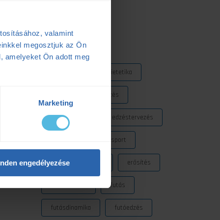
2025.05.06.
tosításához, valamint
Címkék
einkkel megosztjuk az Ön
l, amelyeket Ön adott meg
Dezső Dana
dietetika
dietetikus
edzés
Marketing
edzéselmélet
edzéstervezés
edzészóna
ensport
ENSPORT Prémium
erősítés
nden engedélyezése
fokozó futás
futás
futásdinamika
futóedzés