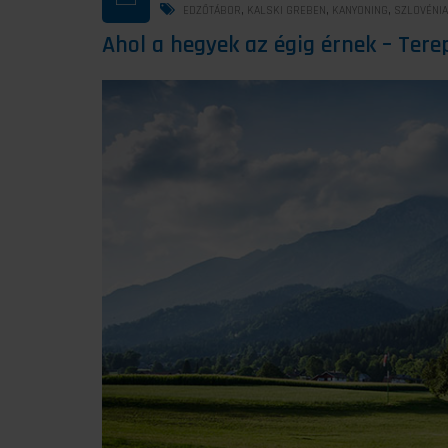
,
,
,
EDZŐTÁBOR
KALSKI GREBEN
KANYONING
SZLOVÉNIA
Ahol a hegyek az égig érnek – Ter