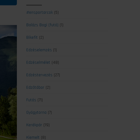
#ensportarcok
(5)
Balázs Bogi (futó)
(1)
Bikefit
(2)
Edzéselemzés
(1)
Edzéselmélet
(48)
Edzéstervezés
(27)
Edzőtábor
(2)
Futás
(71)
Gyógytorna
(7)
Kerékpár
(19)
Kiemelt
(8)