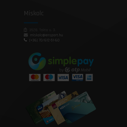
Miskolc
3528, Takta u. 3.
miskolc@ensport.hu
(+36) 70/612-51-60