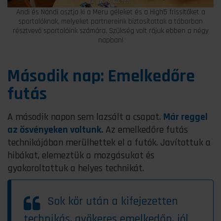
Andi és Nándi osztja ki a Meru géleket és a High5 frissítőket a
sportolóknak, melyeket partnereink biztosítottak a táborban
résztvevő sportolóink számára. Szükség volt rájuk ebben a négy
napban!
Második nap: Emelkedőre
futás
A második napon sem lazsált a csapat.
Már reggel
az ösvényeken voltunk.
Az emelkedőre futás
technikájában merülhettek el a futók. Javítottuk a
hibákat, elemeztük a mozgásukat és
gyakoroltattuk a helyes technikát.
Sok kör után a kifejezetten
technikás, gyökeres emelkedőn, jól