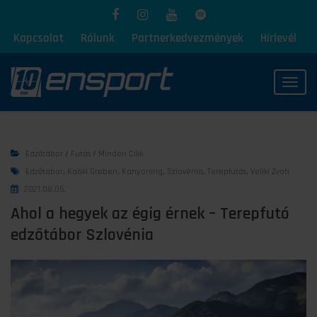
Kapcsolat
Rólunk
Partnerkedvezmények
Hírlevél
Toggl
Edzőtábor
/
Futás
/
Minden Cikk
Edzőtábor
,
Kalski Greben
,
Kanyoning
,
Szlovénia
,
Terepfutás
,
Veliki Zvoh
2021.08.05.
Ahol a hegyek az égig érnek – Terepfutó
edzőtábor Szlovénia