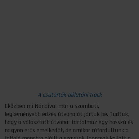
A csütörtök délutáni track
Eközben mi Nándival már a szombati,
legkeményebb edzés útvonalát jártuk be. Tudtuk,
hogy a választott útvonal tartalmaz egy hosszú és
nagyon erős emelkedőt, de amikor ráfordultunk a
felfelé menetre elállt a szavunk. Igencsak kellett a