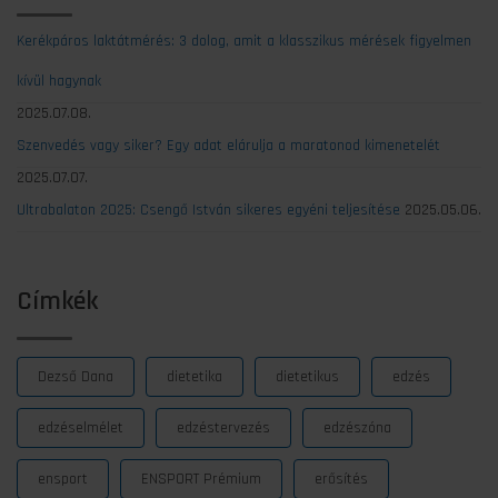
Kerékpáros laktátmérés: 3 dolog, amit a klasszikus mérések figyelmen
kívül hagynak
2025.07.08.
Szenvedés vagy siker? Egy adat elárulja a maratonod kimenetelét
2025.07.07.
Ultrabalaton 2025: Csengő István sikeres egyéni teljesítése
2025.05.06.
Címkék
Dezső Dana
dietetika
dietetikus
edzés
edzéselmélet
edzéstervezés
edzészóna
ensport
ENSPORT Prémium
erősítés