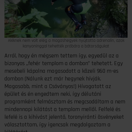
Akiknek nem volt elég a magashegyek nyújtotta adrenalin, azok
kanyoninggal tehették próbára a bátorságukat
Arról, hogy én mégsem tettem így, egyedül az a
bizonyos „fehér templom a dombon” tehetett. Egy
mesebeli kápolna magasodott a közeli 960 m-es
dombon (Nálunk ezt már hegynek hívják.
Magasabb, mint a Csóványos!) Hívogatott az
épület és én engedtem neki, így délutáni
programként felmásztam és megcsodáltam a nem
mindennapi kilátást a templom mellől. Felfelé és
lefelé is a kihívást jelentő, toronyiránti ösvényeket
választottam, így igencsak megdolgoztam a