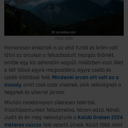
Vihar előtt
Hamarosan érkeztek is az első futók és öröm volt
látni az arcukon a felszabadult mozgás örömét,
amibe egy kis adrenalin vegyül, miközben viszi őket
a két lábuk egyre magasabbra, egyre szebb és
szebb kilátások felé.
Mindenki arcán ott volt az a
mosoly
, amit csak azok viselnek, akik nekivágnak a
hegynek és sikerrel járnak.
Miután mindannyian sikeresen felértek,
frissítőpontunkat felszámolva, három edző, Nándi,
Judit és én még nekivágtunk a
Kalski Greben 2224
méteres csúcsa
felé vezető útnak. Kicsit több mint