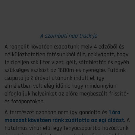
A szombati nap track-je
A reggelit követően csapatunk mely 4 edzőből és
nélkülözhetetlen fotósunkból állt, nekivágott, hogy
felcipeljen sok liter vizet, gélt, sótablettát és egyéb
szükséges eszközt az 1680m-es nyeregbe. Futóink
csapata jó 2 órával utánunk indult el, így
elméletben volt elég időnk, hogy mindannyian
elfoglaljuk helyeinket az előre megbeszélt frissítő-
és fotópontokon.
A természet azonban nem így gondolta és
1 óra
mászást követően ránk zúdította az égi áldást
. A
hatalmas vihar elől egy fenyőcsoportba húzódtunk