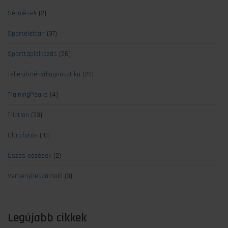
Sérülések
(2)
Sportélettan
(37)
Sporttáplálkozás
(26)
Teljesítménydiagnosztika
(22)
TrainingPeaks
(4)
Triatlon
(33)
Ultrafutás
(10)
Úszás edzések
(2)
Versenybeszámoló
(3)
Legújabb cikkek