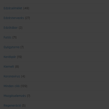
Edzéselmélet
(48)
Edzéstervezés
(27)
Edzőtábor
(2)
Futás
(71)
Gyógytorna
(7)
Kerékpár
(19)
Kiemelt
(8)
Koronavírus
(4)
Minden cikk
(139)
Mozgáselemzés
(7)
Regeneráció
(5)