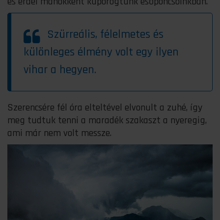
és erdei manókként kuporogtunk esőponcsóinkban.
Szürreális, félelmetes és
különleges élmény volt egy ilyen
vihar a hegyen.
Szerencsére fél óra elteltével elvonult a zuhé, így
meg tudtuk tenni a maradék szakaszt a nyeregig,
ami már nem volt messze.