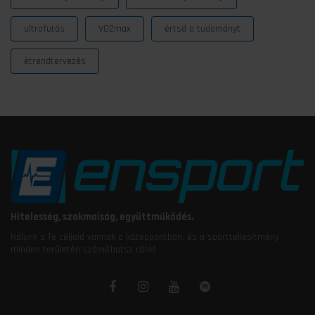
ultrafutás
VO2max
értsd a tudományt
étrendtervezés
Hitelesség, szakmaiság, együttműködés.
Nálunk a Te céljaid vannak a középpontban, és a sportteljesítmény
minden területén számíthatsz ránk!