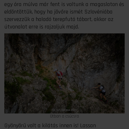
egy óra múlva már fent is voltunk a magaslaton és
eldöntöttük, hogy ha jövőre ismét Szlovéniába
szervezzük a haladó terepfutó tábort, akkor az
útvonalat erre is rajzoljuk majd.
Útban a csúcsra
Gyönyörű volt a kilátás innen is! Lassan