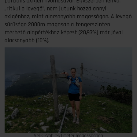
parciális oxigén nyomásával. Egyszerűen leírva:
„ritkul a levegő”, nem jutunk hozzá annyi
oxigénhez, mint alacsonyabb magasságon. A levegő
sűrűsége 2000m magasan a tengerszinten
mérhető alapértékhez képest (20,93%) már jóval
alacsonyabb (16%).
Veliki Zvoh 1971 méter magasságban