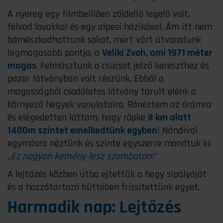
A nyereg egy filmbeillően zöldellő legelő volt,
félvad lovakkal és egy alpesi házikóval. Ám itt nem
bámészkodhattunk sokat, mert várt útvonalunk
legmagasabb pontja, a
Veliki Zvoh, ami 1971 méter
magas
. Felmásztunk a csúcsot jelző kereszthez és
pazar látványban volt részünk. Ebből a
magasságból csodálatos látvány tárult elénk a
környező hegyek vonulataira. Ránéztem az órámra
és elégedetten láttam, hogy röpke
8 km alatt
1400m szintet emelkedtünk egyben
! Nándival
egymásra néztünk és szinte egyszerre mondtuk ki:
„Ez nagyon kemény lesz szombaton!”
A lejtőzés közben útba ejtettük a hegy sípályáját
és a hozzátartozó hüttében frissítettünk egyet.
Harmadik nap: Lejtőzés