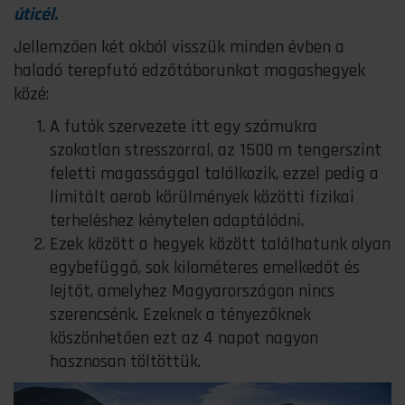
úticél.
Jellemzően két okból visszük minden évben a
haladó terepfutó edzőtáborunkat magashegyek
közé:
A futók szervezete itt egy számukra
szokatlan stresszorral, az 1500 m tengerszint
feletti magassággal találkozik, ezzel pedig a
limitált aerob körülmények közötti fizikai
terheléshez kénytelen adaptálódni.
Ezek között a hegyek között találhatunk olyan
egybefüggő, sok kilométeres emelkedőt és
lejtőt, amelyhez Magyarországon nincs
szerencsénk. Ezeknek a tényezőknek
köszönhetően ezt az 4 napot nagyon
hasznosan töltöttük.