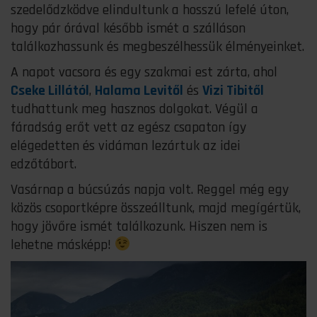
szedelődzködve elindultunk a hosszú lefelé úton,
hogy pár órával később ismét a szálláson
találkozhassunk és megbeszélhessük élményeinket.
A napot vacsora és egy szakmai est zárta, ahol
Cseke Lillától
,
Halama Levitől
és
Vizi Tibitől
tudhattunk meg hasznos dolgokat. Végül a
fáradság erőt vett az egész csapaton így
elégedetten és vidáman lezártuk az idei
edzőtábort.
Vasárnap a búcsúzás napja volt. Reggel még egy
közös csoportképre összeálltunk, majd megígértük,
hogy jövőre ismét találkozunk. Hiszen nem is
lehetne másképp!