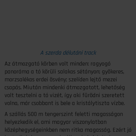
A szerda délutáni track
Az átmozgató körben volt minden: ragyogó
panoráma a tó körüli salakos sétányon; gyökeres,
morzsalékos erdei ösvény; szelíden lejtő mezei
csapás. Miután mindenki átmozgatott, lehetőség
volt tesztelni a tó vizét, így aki fürödni szeretett
volna, már csobbant is bele a kristálytiszta vízbe.
A szállás 500 m tengerszint feletti magasságon
helyezkedik el, ami magyar viszonylatban
középhegységeinkben nem ritka magasság. Ezért jó