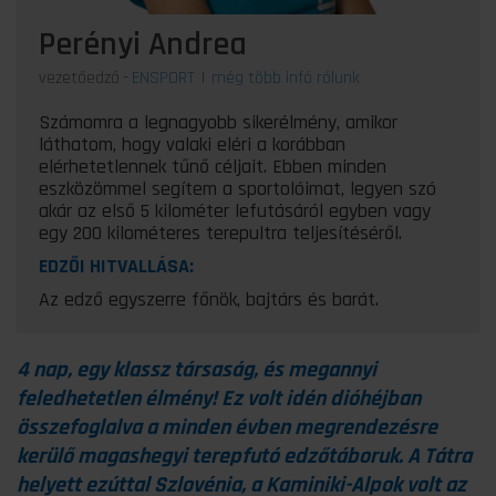
Perényi Andrea
vezetőedző
-
ENSPORT
|
még több infó rólunk
Számomra a legnagyobb sikerélmény, amikor
láthatom, hogy valaki eléri a korábban
elérhetetlennek tűnő céljait. Ebben minden
eszközömmel segítem a sportolóimat, legyen szó
akár az első 5 kilométer lefutásáról egyben vagy
egy 200 kilométeres terepultra teljesítéséről.
EDZŐI HITVALLÁSA:
Az edző egyszerre főnök, bajtárs és barát.
4 nap, egy klassz társaság, és megannyi
feledhetetlen élmény! Ez volt idén dióhéjban
összefoglalva a minden évben megrendezésre
kerülő magashegyi terepfutó edzőtáboruk. A Tátra
helyett ezúttal Szlovénia, a Kaminiki-Alpok volt az