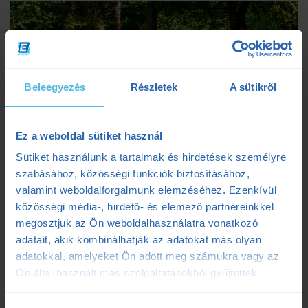
Beleegyezés
Részletek
A sütikről
Ez a weboldal sütiket használ
Sütiket használunk a tartalmak és hirdetések személyre
szabásához, közösségi funkciók biztosításához,
valamint weboldalforgalmunk elemzéséhez. Ezenkívül
Edzőink árgus szemekkel figyelték futóink technikáját
közösségi média-, hirdető- és elemező partnereinkkel
A pénteki nap a lejtőzés jegyében kezdődött.
megosztjuk az Ön weboldalhasználatra vonatkozó
Technikai feladatokkal és az emelkedős edzéshez
adatait, akik kombinálhatják az adatokat más olyan
hasonlóan
hibajavítással
és a
helyes technika
adatokkal, amelyeket Ön adott meg számukra vagy az
gyakoroltatásával
teltek a délelőtti órák.
Ön által használt más szolgáltatásokból gyűjtöttek.
Igyekeztünk a helyes lépésszám, lépéshossz, a