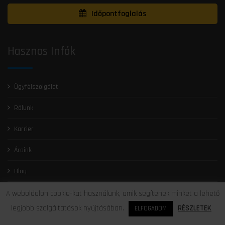
Időpontfoglalás
Hasznos Infók
Ügyfélszolgálat
Rólunk
Karrier
Áraink
Blog
G.Y.I.K.
A weboldalon cookie-kat használunk, amik segítenek minket a lehető
legjobb szolgáltatások nyújtásában.
RÉSZLETEK
ELFOGADOM
Adatkezelési tájékoztató