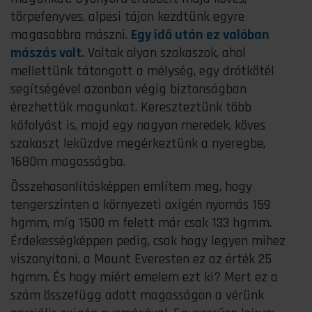
törpefenyves, alpesi tájon kezdtünk egyre
magasabbra mászni.
Egy idő után ez valóban
mászás volt.
Voltak olyan szakaszok, ahol
mellettünk tátongott a mélység, egy drótkötél
segítségével azonban végig biztonságban
érezhettük magunkat. Kereszteztünk több
kőfolyást is, majd egy nagyon meredek, köves
szakaszt leküzdve megérkeztünk a nyeregbe,
1680m magasságba.
Összehasonlításképpen említem meg, hogy
tengerszinten a környezeti oxigén nyomás 159
hgmm, míg 1500 m felett már csak 133 hgmm.
Érdekességképpen pedig, csak hogy legyen mihez
viszonyítani, a Mount Everesten ez az érték 25
hgmm. És hogy miért emelem ezt ki? Mert ez a
szám összefügg adott magasságon a vérünk