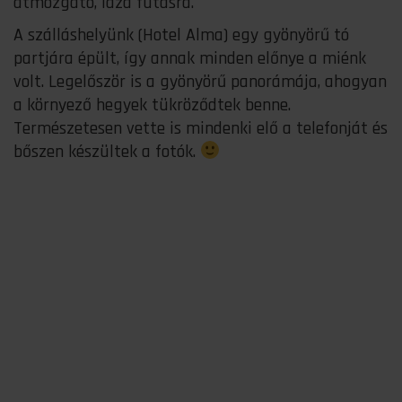
átmozgató, laza futásra.
A szálláshelyünk (Hotel Alma) egy gyönyörű tó
partjára épült, így annak minden előnye a miénk
volt. Legelőször is a gyönyörű panorámája, ahogyan
a környező hegyek tükröződtek benne.
Természetesen vette is mindenki elő a telefonját és
bőszen készültek a fotók.