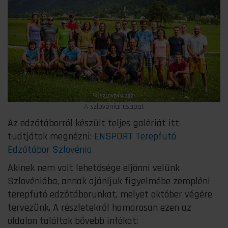
A szlovéniai csapat
Az edzőtáborról készült teljes galériát itt
tudtjátok megnézni:
ENSPORT Terepfutó
Edzőtábor Szlovénia
Akinek nem volt lehetősége eljönni velünk
Szlovéniába, annak ajánljuk figyelmébe zempléni
terepfutó edzőtáborunkat, melyet október végére
tervezünk. A részletekről hamarosan ezen az
oldalon találtok bővebb infókat: