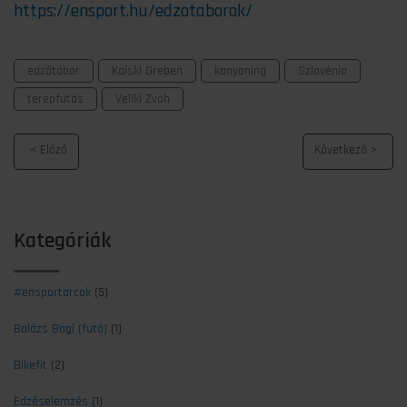
https://ensport.hu/edzotaborok/
edzőtábor
Kalski Greben
kanyoning
Szlovénia
terepfutás
Veliki Zvoh
Kategóriák
#ensportarcok
(5)
Balázs Bogi (futó)
(1)
Bikefit
(2)
Edzéselemzés
(1)