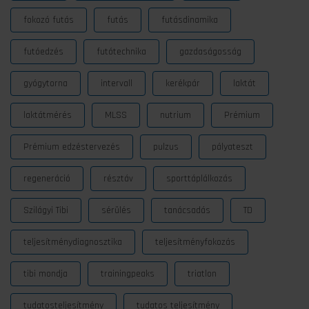
fokozó futás
futás
futásdinamika
futóedzés
futótechnika
gazdaságosság
gyógytorna
intervall
kerékpár
laktát
laktátmérés
MLSS
nutrium
Prémium
Prémium edzéstervezés
pulzus
pályateszt
regeneráció
résztáv
sporttáplálkozás
Szilágyi Tibi
sérülés
tanácsadás
TD
teljesítménydiagnosztika
teljesítményfokozás
tibi mondja
trainingpeaks
triatlon
tudatosteljesítmény
tudatos teljesítmény