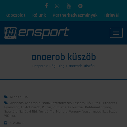
Kapcsolat
Rólunk
Partnerkedvezmények
Hírlevél
Toggl
anaerob küszöb
Ensport
>
Régi Blog
>
anaerob küszöb
Minden Cikk
Alapozás
,
Anaerob Küszöb
,
Edzéstervezés
,
Ensport
,
Erő
,
Futás
,
Futóedzés
,
Gyorsaság
,
Laktátküszöb
,
Pulzus
,
Pulzusmérés
,
Résztáv
,
Robbanékonyság
,
Sportóra
,
Szilágyi Tibi
,
Tempó
,
Tibi Mondja
,
Verseny
,
Versenyspecifikus Edzés
,
VO2max
2021.04.19.