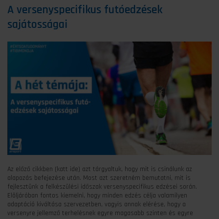
A versenyspecifikus futóedzések
sajátosságai
Az előző cikkben (katt ide) azt tárgyaltuk, hogy mit is csinálunk az
alapozás befejezése után. Most azt szeretném bemutatni, mit is
fejlesztünk a felkészülési időszak versenyspecifikus edzései során.
Elöljáróban fontos kiemelni, hogy minden edzés célja valamilyen
adaptáció kiváltása szervezetben, vagyis annak elérése, hogy a
versenyre jellemző terhelésnek egyre magasabb szinten és egyre