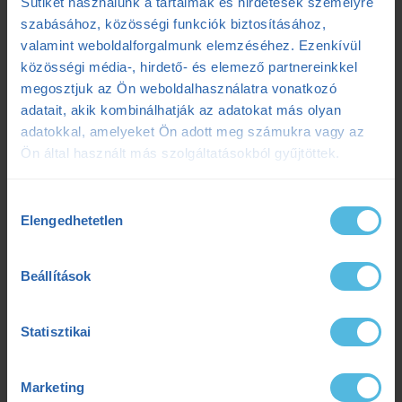
Sütiket használunk a tartalmak és hirdetések személyre
kívül hagynak
szabásához, közösségi funkciók biztosításához,
2025.07.08.
valamint weboldalforgalmunk elemzéséhez. Ezenkívül
Szenvedés vagy siker? Egy adat elárulja a maratonod kimenetelét
közösségi média-, hirdető- és elemező partnereinkkel
2025.07.07.
megosztjuk az Ön weboldalhasználatra vonatkozó
Ultrabalaton 2025: Csengő István sikeres egyéni teljesítése
2025.05.06.
adatait, akik kombinálhatják az adatokat más olyan
adatokkal, amelyeket Ön adott meg számukra vagy az
Ön által használt más szolgáltatásokból gyűjtöttek.
Címkék
Hozzájárulás
Elengedhetetlen
kiválasztása
Dezső Dana
dietetika
dietetikus
edzés
Beállítások
edzéselmélet
edzéstervezés
edzészóna
ensport
ENSPORT Prémium
erősítés
Statisztikai
fokozó futás
futás
futásdinamika
Marketing