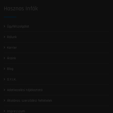
Hasznos Infók
Ügyfélszolgálat
Rólunk
Karrier
Áraink
Blog
G.Y.I.K.
Adatkezelési tájékoztató
Általános szerződési feltételek
Impresszum