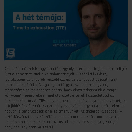
Az elmúlt időszak kihagyása után egy olyan érdekes fogalommal indítjuk
újra a sorozatot, ami a korábban tárgyalt küszöbértékekhez,
legfőképpen az anaerob küszöbhöz, és az ott leadott teljesítmény
méréséhez kötődik. A legutoljára tárgyalt wattmérés egyik új
mérőszáma sokat segíthet abban, hogy elszakadhassunk a “nagy
könyvben” megírt, előre meghatározott értékek használatától az
edzéseink során. Az TTE-t folyamatosan használva, nyomon követhetjük
a fejlődésünk ütemét és azt, hogy az edzések egymásra épülő elemei
hogyan is befolyásolják a teljesítményünket. Az anaerob küszöbbel (=
laktátküszöb, tejsav küszöb) kapcsolatban említettük már, hogy régi
szabály szerint ez az az intenzitás, ahol a szervezet anyagcseréje
nagyjából egy órán keresztül