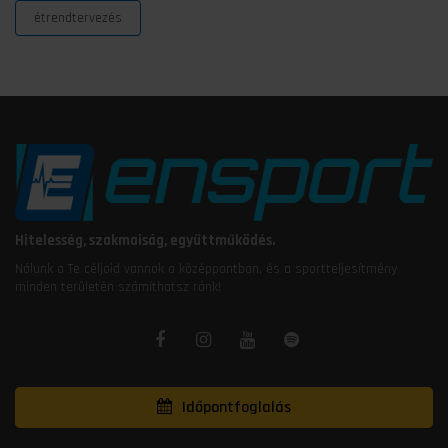
étrendtervezés
Hitelesség, szakmaiság, együttműködés.
Nálunk a Te céljaid vannak a középpontban, és a sportteljesítmény
minden területén számíthatsz ránk!
Időpontfoglalás