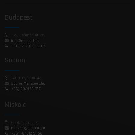
Budapest
1162, Csömöri út 213.
info@ensport.hu
(+36) 70/905-55-07
Sopron
9400, Győri út 42.
sopron@ensport.hu
(+36) 30/420-17-71
Miskolc
3528, Takta u. 3.
miskolc@ensport.hu
(+36) 70/612-51-60