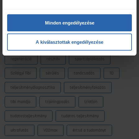
futóedzés
futótechnika
gazdaságosság
gyógytorna
intervall
kerékpár
laktát
Minden engedélyezése
laktátmérés
MLSS
nutrium
Prémium
A kiválasztottak engedélyezése
Prémium edzéstervezés
pulzus
pályateszt
regeneráció
résztáv
sporttáplálkozás
Szilágyi Tibi
sérülés
tanácsadás
TD
teljesítménydiagnosztika
teljesítményfokozás
tibi mondja
trainingpeaks
triatlon
tudatosteljesítmény
tudatos teljesítmény
ultrafutás
VO2max
értsd a tudományt