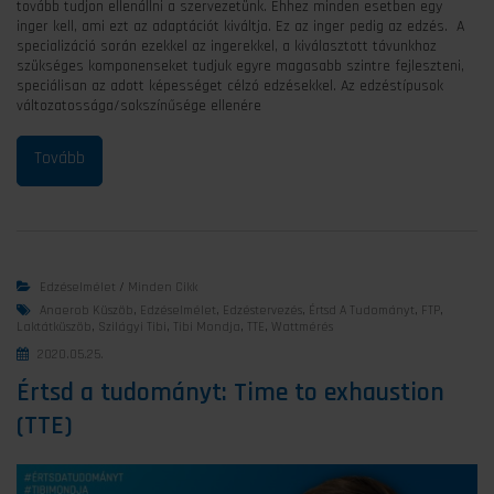
tovább tudjon ellenállni a szervezetünk. Ehhez minden esetben egy
inger kell, ami ezt az adaptációt kiváltja. Ez az inger pedig az edzés. A
specializáció során ezekkel az ingerekkel, a kiválasztott távunkhoz
szükséges komponenseket tudjuk egyre magasabb szintre fejleszteni,
speciálisan az adott képességet célzó edzésekkel. Az edzéstípusok
változatossága/sokszínűsége ellenére
Edzéselmélet
/
Minden Cikk
Anaerob Küszöb
,
Edzéselmélet
,
Edzéstervezés
,
Értsd A Tudományt
,
FTP
,
Laktátküszöb
,
Szilágyi Tibi
,
Tibi Mondja
,
TTE
,
Wattmérés
2020.05.25.
Értsd a tudományt: Time to exhaustion
(TTE)