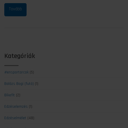
Kategóriák
#ensportarcok
(5)
Balázs Bogi (futó)
(1)
Bikefit
(2)
Edzéselemzés
(1)
Edzéselmélet
(48)