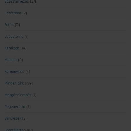
Edzéstervezés
(27)
Edzőtábor
(2)
Futás
(71)
Gyógytorna
(7)
Kerékpár
(19)
Kiemelt
(8)
Koronavírus
(4)
Minden cikk
(139)
Mozgáselemzés
(7)
Regeneráció
(5)
Sérülések
(2)
Sportélettan
(37)