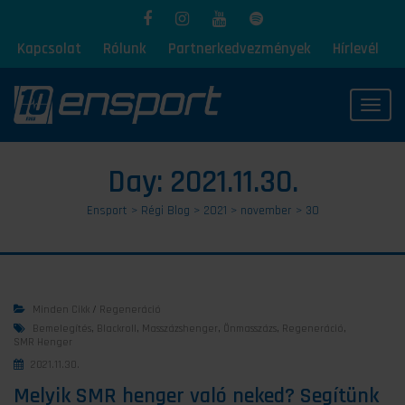
Kapcsolat
Rólunk
Partnerkedvezmények
Hírlevél
Toggl
Day:
2021.11.30.
Ensport
>
Régi Blog
>
2021
>
november
>
30
Minden Cikk
/
Regeneráció
Bemelegítés
,
Blackroll
,
Masszázshenger
,
Önmasszázs
,
Regeneráció
,
SMR Henger
2021.11.30.
Melyik SMR henger való neked? Segítünk