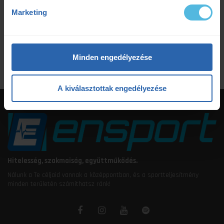
tudatosteljesítmény
tudatos teljesítmény
Marketing
ultrafutás
VO2max
értsd a tudományt
étrendtervezés
Minden engedélyezése
A kiválasztottak engedélyezése
Hitelesség, szakmaiság, együttműködés.
Nálunk a Te céljaid vannak a középpontban, és a sportteljesítmény
minden területén számíthatsz ránk!