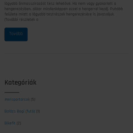
lágyabb önmasszírozást tesz lehetővé. Ha nem vagy gyakorlott a
hengerezésben, akkor mindenképpen ezzel a hengerrel kezdj. Puhább
felülete miatt a lágyabb testrészek hengerezésére is javasoljuk.
(További részletek a
Kategóriák
#ensportarcok
(5)
Balázs Bogi (futó)
(1)
Bikefit
(2)