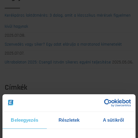
Kerékpáros laktátmérés: 3 dolog, amit a klasszikus mérések figyelmen
kívül hagynak
2025.07.08.
Szenvedés vagy siker? Egy adat elárulja a maratonod kimenetelét
2025.07.07.
Ultrabalaton 2025: Csengő István sikeres egyéni teljesítése
2025.05.06.
Címkék
Dezső Dana
dietetika
dietetikus
edzés
Beleegyezés
Részletek
A sütikről
edzéselmélet
edzéstervezés
edzészóna
ensport
ENSPORT Prémium
erősítés