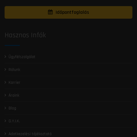
Időpontfoglalás
Hasznos Infók
Ügyfélszolgálat
Rólunk
Karrier
Áraink
Blog
G.Y.I.K.
Adatkezelési tájékoztató