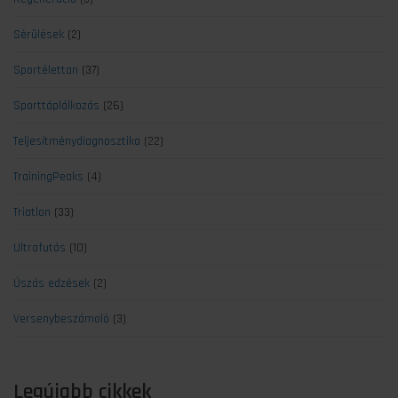
Sérülések
(2)
Sportélettan
(37)
Sporttáplálkozás
(26)
Teljesítménydiagnosztika
(22)
TrainingPeaks
(4)
Triatlon
(33)
Ultrafutás
(10)
Úszás edzések
(2)
Versenybeszámoló
(3)
Legújabb cikkek