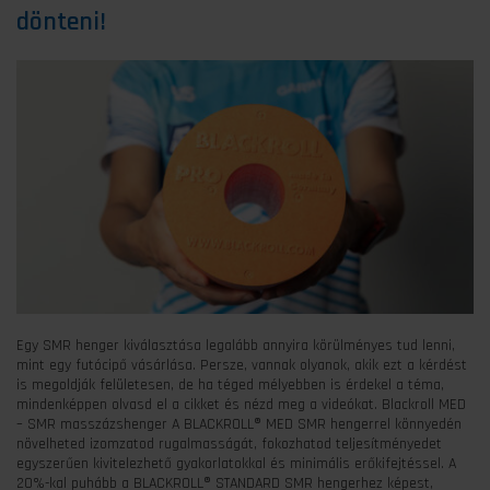
dönteni!
Egy SMR henger kiválasztása legalább annyira körülményes tud lenni,
mint egy futócipő vásárlása. Persze, vannak olyanok, akik ezt a kérdést
is megoldják felületesen, de ha téged mélyebben is érdekel a téma,
mindenképpen olvasd el a cikket és nézd meg a videókat. Blackroll MED
– SMR masszázshenger A BLACKROLL® MED SMR hengerrel könnyedén
növelheted izomzatod rugalmasságát, fokozhatod teljesítményedet
egyszerűen kivitelezhető gyakorlatokkal és minimális erőkifejtéssel. A
20%-kal puhább a BLACKROLL® STANDARD SMR hengerhez képest,