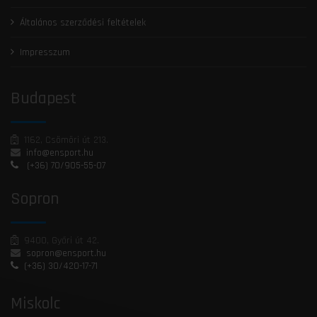
Általános szerződési feltételek
Impresszum
Budapest
1162, Csömöri út 213.
info@ensport.hu
(+36) 70/905-55-07
Sopron
9400, Győri út 42.
sopron@ensport.hu
(+36) 30/420-17-71
Miskolc