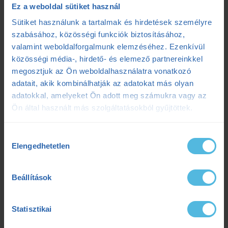
Ez a weboldal sütiket használ
fokozó futás
futás
futásdinamika
Sütiket használunk a tartalmak és hirdetések személyre
szabásához, közösségi funkciók biztosításához,
futóedzés
futótechnika
gazdaságosság
valamint weboldalforgalmunk elemzéséhez. Ezenkívül
közösségi média-, hirdető- és elemező partnereinkkel
gyógytorna
intervall
kerékpár
laktát
megosztjuk az Ön weboldalhasználatra vonatkozó
adatait, akik kombinálhatják az adatokat más olyan
laktátmérés
MLSS
nutrium
Prémium
adatokkal, amelyeket Ön adott meg számukra vagy az
Ön által használt más szolgáltatásokból gyűjtöttek.
Prémium edzéstervezés
pulzus
pályateszt
Hozzájárulás
regeneráció
résztáv
sporttáplálkozás
Elengedhetetlen
kiválasztása
Szilágyi Tibi
sérülés
tanácsadás
TD
Beállítások
teljesítménydiagnosztika
teljesítményfokozás
tibi mondja
trainingpeaks
triatlon
Statisztikai