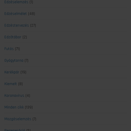
Edzéselemzés
(1)
Edzéselmélet
(48)
Edzéstervezés
(27)
Edzőtábor
(2)
Futás
(71)
Gyógytorna
(7)
Kerékpár
(19)
Kiemelt
(8)
Koronavírus
(4)
Minden cikk
(139)
Mozgáselemzés
(7)
Regeneráció
(5)