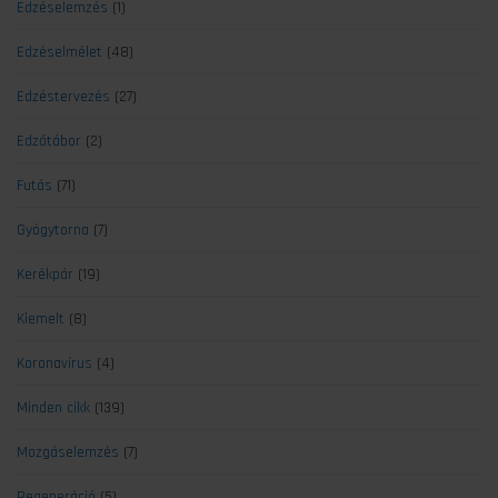
Edzéselemzés
(1)
Edzéselmélet
(48)
Edzéstervezés
(27)
Edzőtábor
(2)
Futás
(71)
Gyógytorna
(7)
Kerékpár
(19)
Kiemelt
(8)
Koronavírus
(4)
Minden cikk
(139)
Mozgáselemzés
(7)
Regeneráció
(5)