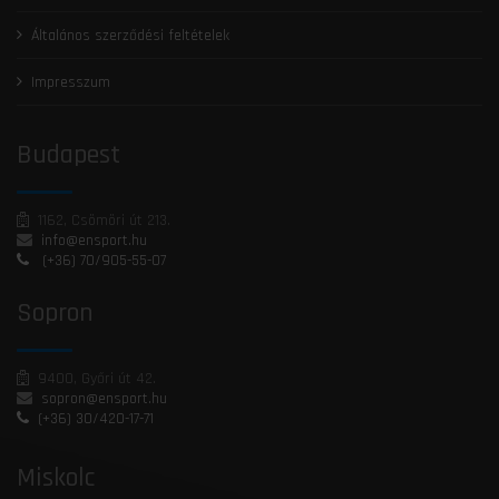
Általános szerződési feltételek
Impresszum
Budapest
1162, Csömöri út 213.
info@ensport.hu
(+36) 70/905-55-07
Sopron
9400, Győri út 42.
sopron@ensport.hu
(+36) 30/420-17-71
Miskolc