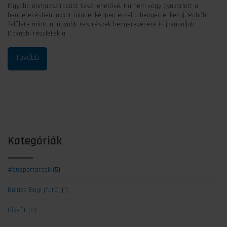
lágyabb önmasszírozást tesz lehetővé. Ha nem vagy gyakorlott a
hengerezésben, akkor mindenképpen ezzel a hengerrel kezdj. Puhább
felülete miatt a lágyabb testrészek hengerezésére is javasoljuk.
(További részletek a
Kategóriák
#ensportarcok
(5)
Balázs Bogi (futó)
(1)
Bikefit
(2)