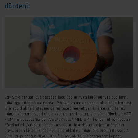
dönteni!
Egy SMR henger kiválasztása legalább annyira körülményes tud lenni,
mint egy futócipő vásárlása. Persze, vannak olyanok, akik ezt a kérdést
is megoldják felületesen, de ha téged mélyebben is érdekel a téma,
mindenképpen olvasd el a cikket és nézd meg a videókat. Blackroll MED
– SMR masszázshenger A BLACKROLL® MED SMR hengerrel könnyedén
növelheted izomzatod rugalmasságát, fokozhatod teljesítményedet
egyszerűen kivitelezhető gyakorlatokkal és minimális erőkifejtéssel. A
20%-kal puhább a BLACKROLL® STANDARD SMR hengerhez képest,