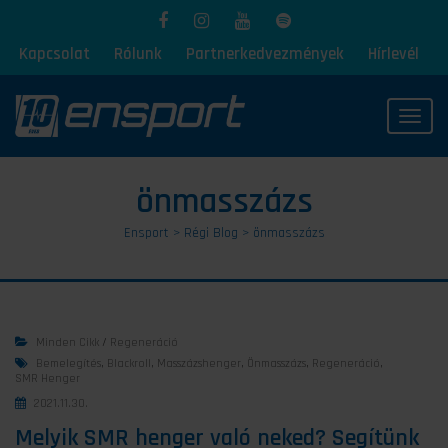
Kapcsolat
Rólunk
Partnerkedvezmények
Hírlevél
Toggl
önmasszázs
Ensport
>
Régi Blog
>
önmasszázs
Minden Cikk
/
Regeneráció
Bemelegítés
,
Blackroll
,
Masszázshenger
,
Önmasszázs
,
Regeneráció
,
SMR Henger
2021.11.30.
Melyik SMR henger való neked? Segítünk