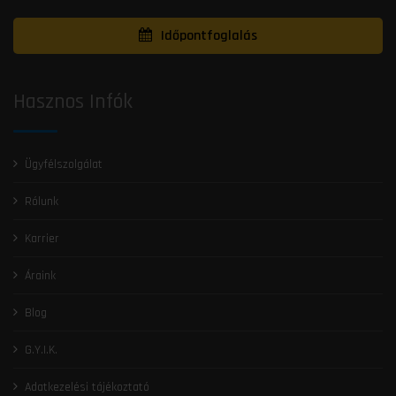
Időpontfoglalás
Hasznos Infók
Ügyfélszolgálat
Rólunk
Karrier
Áraink
Blog
G.Y.I.K.
Adatkezelési tájékoztató