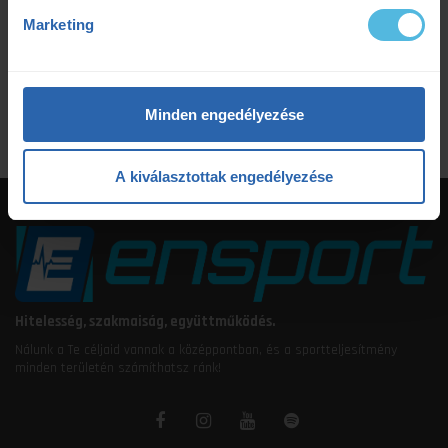
tudatosteljesítmény
tudatos teljesítmény
Marketing
ultrafutás
VO2max
értsd a tudományt
étrendtervezés
Minden engedélyezése
A kiválasztottak engedélyezése
Hitelesség, szakmaiság, együttműködés.
Nálunk a Te céljaid vannak a középpontban, és a sportteljesítmény
minden területén számíthatsz ránk!