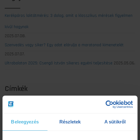
Kerékpáros laktátmérés: 3 dolog, amit a klasszikus mérések figyelmen
kívül hagynak
2025.07.08.
Szenvedés vagy siker? Egy adat elárulja a maratonod kimenetelét
2025.07.07.
Ultrabalaton 2025: Csengő István sikeres egyéni teljesítése
2025.05.06.
Címkék
Dezső Dana
dietetika
dietetikus
edzés
Beleegyezés
Részletek
A sütikről
edzéselmélet
edzéstervezés
edzészóna
ensport
ENSPORT Prémium
erősítés