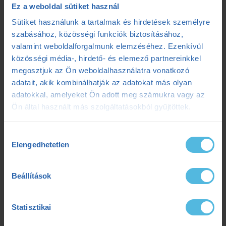
Ez a weboldal sütiket használ
fokozó futás
futás
futásdinamika
Sütiket használunk a tartalmak és hirdetések személyre
szabásához, közösségi funkciók biztosításához,
futóedzés
futótechnika
gazdaságosság
valamint weboldalforgalmunk elemzéséhez. Ezenkívül
közösségi média-, hirdető- és elemező partnereinkkel
gyógytorna
intervall
kerékpár
laktát
megosztjuk az Ön weboldalhasználatra vonatkozó
adatait, akik kombinálhatják az adatokat más olyan
laktátmérés
MLSS
nutrium
Prémium
adatokkal, amelyeket Ön adott meg számukra vagy az
Ön által használt más szolgáltatásokból gyűjtöttek.
Prémium edzéstervezés
pulzus
pályateszt
Hozzájárulás
regeneráció
résztáv
sporttáplálkozás
Elengedhetetlen
kiválasztása
Szilágyi Tibi
sérülés
tanácsadás
TD
Beállítások
teljesítménydiagnosztika
teljesítményfokozás
tibi mondja
trainingpeaks
triatlon
Statisztikai