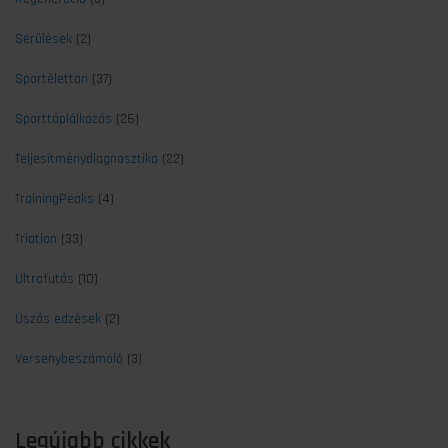
Sérülések
(2)
Sportélettan
(37)
Sporttáplálkozás
(26)
Teljesítménydiagnosztika
(22)
TrainingPeaks
(4)
Triatlon
(33)
Ultrafutás
(10)
Úszás edzések
(2)
Versenybeszámoló
(3)
Legújabb cikkek