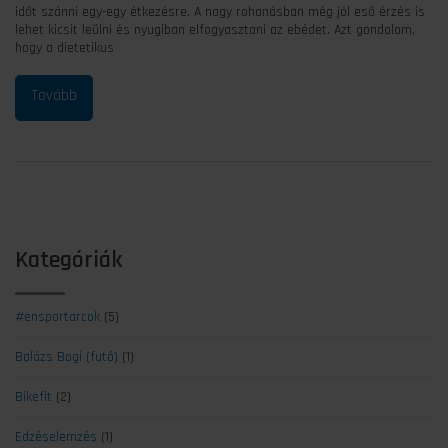
időt szánni egy-egy étkezésre. A nagy rohanásban még jól eső érzés is
lehet kicsit leülni és nyugiban elfogyasztani az ebédet. Azt gondolom,
hogy a dietetikus
Kategóriák
#ensportarcok
(5)
Balázs Bogi (futó)
(1)
Bikefit
(2)
Edzéselemzés
(1)