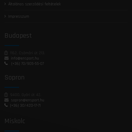
Általános szerződési feltételek
Impresszum
Budapest
1162, Csömöri út 213.
info@ensport.hu
(+36) 70/905-55-07
Sopron
9400, Győri út 42.
sopron@ensport.hu
(+36) 30/420-17-71
Miskolc