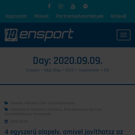
Kapcsolat
Rólunk
Partnerkedvezmények
Hírlevél
Toggl
Day:
2020.09.09.
Ensport
>
Régi Blog
>
2020
>
szeptember
>
09
Kiemelt
/
Minden Cikk
/
Sporttáplálkozás
Dezső Dana
,
Dietetika
,
Dietetikus
,
Étrendtervezés
,
Nutrium
,
Sporttáplálkozás
,
Tanácsadás
2020.09.09.
4 egyszerű alapelv, amivel javíthatsz az