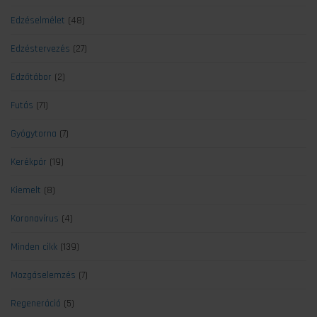
Edzéselmélet
(48)
Edzéstervezés
(27)
Edzőtábor
(2)
Futás
(71)
Gyógytorna
(7)
Kerékpár
(19)
Kiemelt
(8)
Koronavírus
(4)
Minden cikk
(139)
Mozgáselemzés
(7)
Regeneráció
(5)