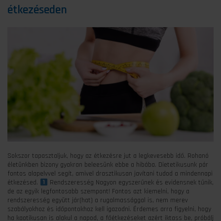
étkezéseden
Sokszor tapasztaljuk, hogy az étkezésre jut a legkevesebb idő. Rohanó
életünkben bizony gyakran beleesünk ebbe a hibába. Dietetikusunk pár
fontos alapelvvel segít, amivel drasztikusan javítani tudod a mindennapi
étkezésed.
Rendszeresség Nagyon egyszerűnek és evidensnek tűnik,
de az egyik legfontosabb szempont! Fontos azt kiemelni, hogy a
rendszeresség együtt jár(hat) a rugalmassággal is, nem merev
szabályokhoz és időpontokhoz kell igazodni. Érdemes arra figyelni, hogy
ha kaotikusan is alakul a napod, a főétkezéseket azért iktass be, próbálj