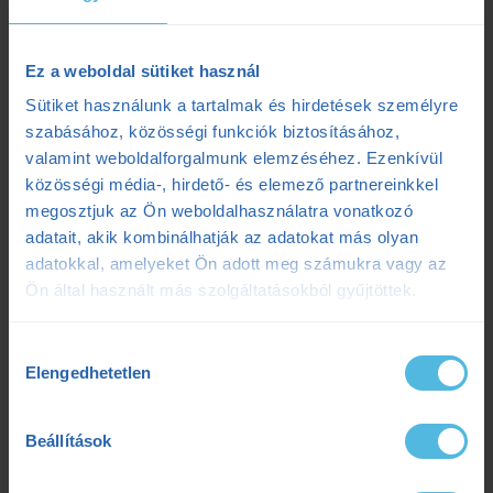
Kerékpáros laktátmérés: 3 dolog, amit a klasszikus mérések figyelmen
Ez a weboldal sütiket használ
kívül hagynak
Sütiket használunk a tartalmak és hirdetések személyre
2025.07.08.
szabásához, közösségi funkciók biztosításához,
Szenvedés vagy siker? Egy adat elárulja a maratonod kimenetelét
valamint weboldalforgalmunk elemzéséhez. Ezenkívül
2025.07.07.
közösségi média-, hirdető- és elemező partnereinkkel
Ultrabalaton 2025: Csengő István sikeres egyéni teljesítése
2025.05.06.
megosztjuk az Ön weboldalhasználatra vonatkozó
adatait, akik kombinálhatják az adatokat más olyan
adatokkal, amelyeket Ön adott meg számukra vagy az
Címkék
Ön által használt más szolgáltatásokból gyűjtöttek.
Hozzájárulás
Dezső Dana
dietetika
dietetikus
edzés
Elengedhetetlen
kiválasztása
edzéselmélet
edzéstervezés
edzészóna
Beállítások
ensport
ENSPORT Prémium
erősítés