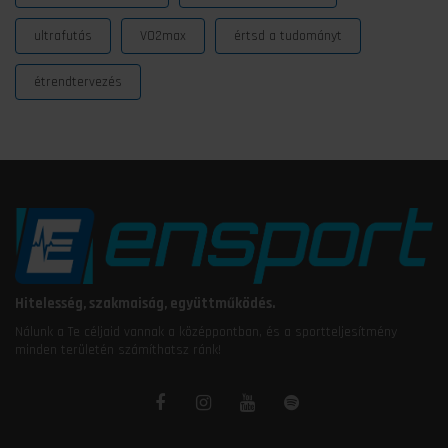
ultrafutás
VO2max
értsd a tudományt
étrendtervezés
Hitelesség, szakmaiság, együttműködés.
Nálunk a Te céljaid vannak a középpontban, és a sportteljesítmény
minden területén számíthatsz ránk!