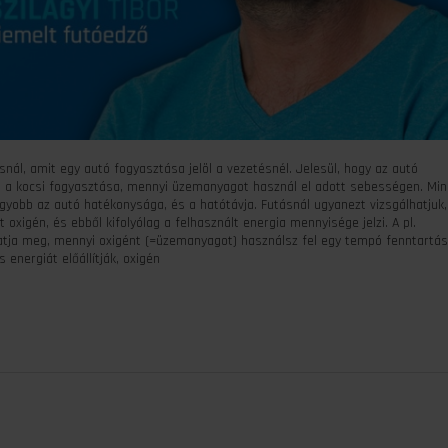
nál, amit egy autó fogyasztása jelöl a vezetésnél. Jelesül, hogy az autó
 a kocsi fogyasztása, mennyi üzemanyagot használ el adott sebességen. Min
yobb az autó hatékonysága, és a hatótávja. Futásnál ugyanezt vizsgálhatjuk,
igén, és ebből kifolyólag a felhasznált energia mennyisége jelzi. A pl.
atja meg, mennyi oxigént (=üzemanyagot) használsz fel egy tempó fenntartás
nergiát előállítják, oxigén