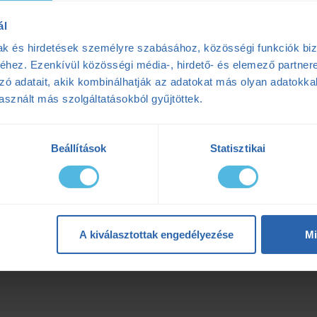
ál
mak és hirdetések személyre szabásához, közösségi funkciók biz
hez. Ezenkívül közösségi média-, hirdető- és elemező partner
zó adatait, akik kombinálhatják az adatokat más olyan adatokka
sznált más szolgáltatásokból gyűjtöttek.
Beállítások
Statisztikai
A kiválasztottak engedélyezése
Mi