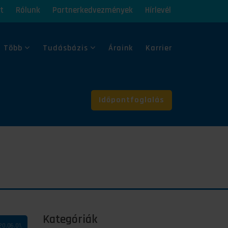
t
Rólunk
Partnerkedvezmények
Hírlevél
 Több
Tudásbázis
Áraink
Karrier
Időpontfoglalás
Kategóriák
20.06.01.