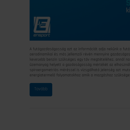
A futógazdaságosság azt az információt adja nekünk a futás
aerodinamikai és más jellemzői révén mennyire gazdaságos
kevesebb benzin szükséges egy táv megtételéhez, annál nag
üzemanyag helyett a gazdaságosság mértékét az elhasznált ox
spiroergometriás méréssel is vizsgálható jelenség azt mut
energiatermelő folyamatokhoz amik a mozgáshoz szükséges e