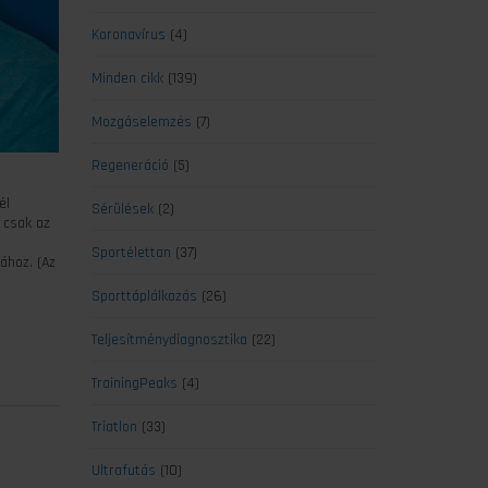
Koronavírus
(4)
Minden cikk
(139)
Mozgáselemzés
(7)
Regeneráció
(5)
él
Sérülések
(2)
 csak az
Sportélettan
(37)
ához. (Az
Sporttáplálkozás
(26)
Teljesítménydiagnosztika
(22)
TrainingPeaks
(4)
Triatlon
(33)
Ultrafutás
(10)