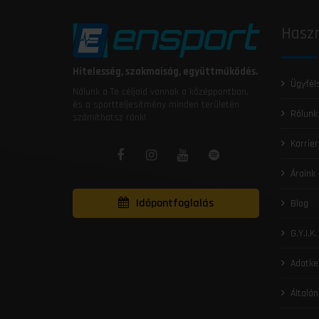
Haszn
Hitelesség, szakmaiság, együttműködés.
Ügyfél
Nálunk a Te céljaid vannak a középpontban,
és a sportteljesítmény minden területén
Rólunk
számíthatsz ránk!
Karrier
Áraink
Időpontfoglalás
Blog
G.Y.I.K.
Adatke
Általán