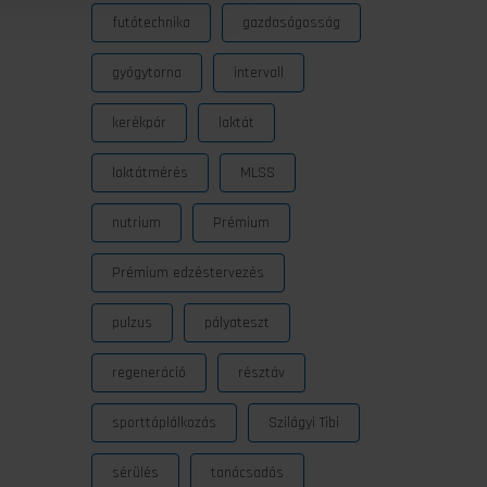
futótechnika
gazdaságosság
gyógytorna
intervall
kerékpár
laktát
laktátmérés
MLSS
nutrium
Prémium
Prémium edzéstervezés
pulzus
pályateszt
regeneráció
résztáv
sporttáplálkozás
Szilágyi Tibi
sérülés
tanácsadás