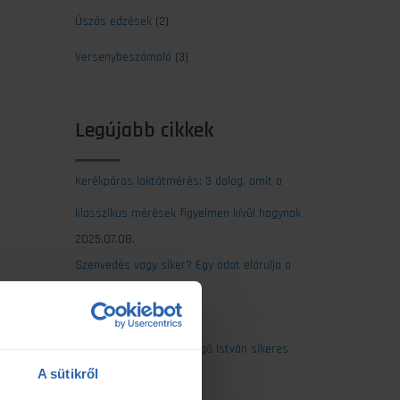
Úszás edzések
(2)
Versenybeszámoló
(3)
Legújabb cikkek
Kerékpáros laktátmérés: 3 dolog, amit a
klasszikus mérések figyelmen kívül hagynak
2025.07.08.
Szenvedés vagy siker? Egy adat elárulja a
maratonod kimenetelét
2025.07.07.
Ultrabalaton 2025: Csengő István sikeres
A sütikről
egyéni teljesítése