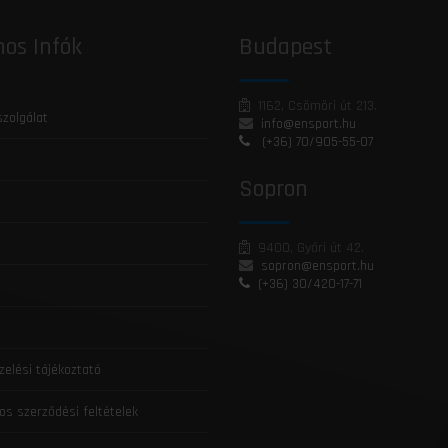
os Infók
Budapest
1162, Csömöri út 213.
szolgálat
info@ensport.hu
(+36) 70/905-55-07
Sopron
9400, Győri út 42.
sopron@ensport.hu
(+36) 30/420-17-71
zelési tájékoztató
os szerződési feltételek