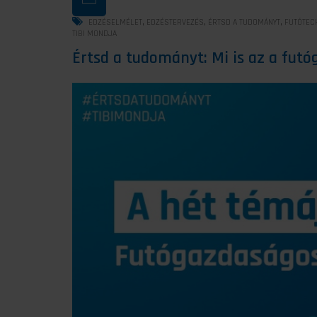
,
,
,
EDZÉSELMÉLET
EDZÉSTERVEZÉS
ÉRTSD A TUDOMÁNYT
FUTÓTEC
TIBI MONDJA
Értsd a tudományt: Mi is az a fut