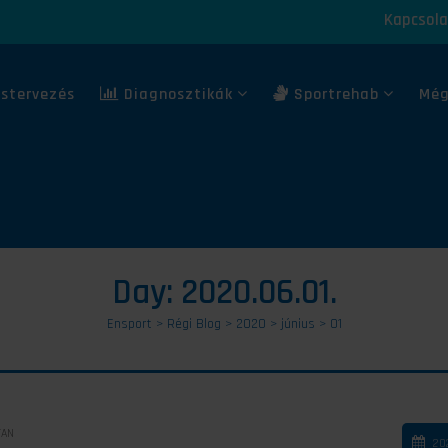
Kapcsola
stervezés
Diagnosztikák
Sportrehab
Még
Day:
2020.06.01.
Ensport
>
Régi Blog
>
2020
>
június
>
01
TAN
20