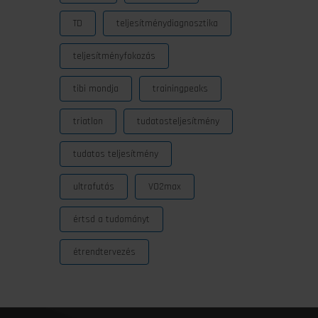
TD
teljesítménydiagnosztika
teljesítményfokozás
tibi mondja
trainingpeaks
triatlon
tudatosteljesítmény
tudatos teljesítmény
ultrafutás
VO2max
értsd a tudományt
étrendtervezés