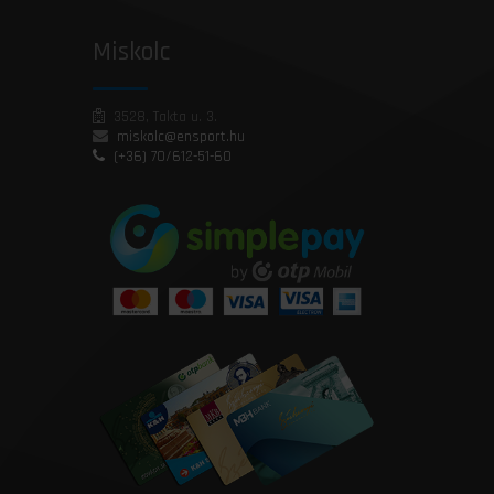
Miskolc
3528, Takta u. 3.
miskolc@ensport.hu
(+36) 70/612-51-60