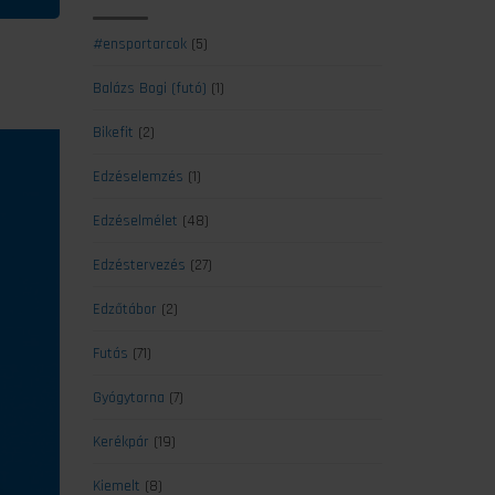
#ensportarcok
(5)
Balázs Bogi (futó)
(1)
Bikefit
(2)
Edzéselemzés
(1)
Edzéselmélet
(48)
Edzéstervezés
(27)
Edzőtábor
(2)
Futás
(71)
Gyógytorna
(7)
Kerékpár
(19)
Kiemelt
(8)