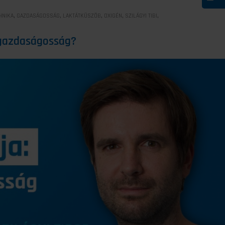
,
,
,
,
,
HNIKA
GAZDASÁGOSSÁG
LAKTÁTKÜSZÖB
OXIGÉN
SZILÁGYI TIBI
ógazdaságosság?