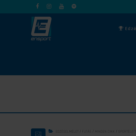
Edzé
/
/
/
EDZÉSELMÉLET
FUTÁS
MINDEN CIKK
SPORTÉLET