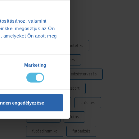
2025.05.06.
tosításához, valamint
Címkék
einkkel megosztjuk az Ön
l, amelyeket Ön adott meg
Dezső Dana
dietetika
dietetikus
edzés
Marketing
edzéselmélet
edzéstervezés
edzészóna
ensport
ENSPORT Prémium
erősítés
nden engedélyezése
fokozó futás
futás
futásdinamika
futóedzés