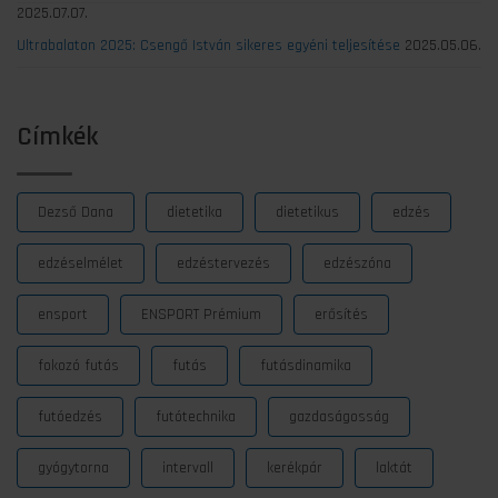
2025.07.07.
Ultrabalaton 2025: Csengő István sikeres egyéni teljesítése
2025.05.06.
Címkék
Dezső Dana
dietetika
dietetikus
edzés
edzéselmélet
edzéstervezés
edzészóna
ensport
ENSPORT Prémium
erősítés
fokozó futás
futás
futásdinamika
futóedzés
futótechnika
gazdaságosság
gyógytorna
intervall
kerékpár
laktát