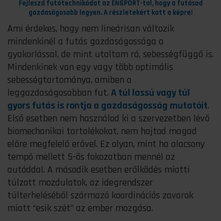
Fejleszd futótechnikádat az ENSPORT-tal, hogy a futásod
gazdaságosabb legyen. A részletekért katt a képre!
Ami érdekes, hogy nem lineárisan változik
mindenkinél a futás gazdaságossága a
gyakorlással, de mint utaltam rá, sebességfüggő is.
Mindenkinek van egy vagy több optimális
sebességtartománya, amiben a
leggazdaságosabban fut.
A túl lassú vagy túl
gyors futás is rontja a gazdaságosság mutatóit
.
Első esetben nem használod ki a szervezetben lévő
biomechanikai tartalékokat, nem hajtod magad
előre megfelelő erővel. Ez olyan, mint ha alacsony
tempó mellett 5-ös fokozatban mennél az
autóddal. A második esetben erőlködés miatti
túlzott mozdulatok, az idegrendszer
túlterheléséből származó koordinációs zavarok
miatt “esik szét” az ember mozgása.