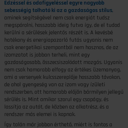
Edzéssel és odafigyeléssel egyre nagyobb
sebességig tolható ki az a gazdaságos stílus
,
aminek segítségével nem csak energiát tudsz
megspórolni, hosszabb ideig futva így, de el tudod
kerülni a sérülések jelentős részét is. A kevésbé
hatékony és energiapazarló futás ugyanis nem
csak energetikai szempontból nem hasznos, de az
izomzatot is jobban terheli, mint egy
gazdaságosabb, összecsiszolódott mozgás. Ugyanis
nem csak hamarabb elfogy az értékes üzemanyag,
ami a versenyek kulcsszereplője hosszabb távokon,
de ahol gyengeség van az izom vagy ízületi
rendszerben, ott hamarabb előjön bármilyen jellegű
sérülés is. Mint amikor szorul egy csapágy, és
lassítja az autót, de közben az alkatrész, és a
rendszer más elemei is kopnak.
Így talán már jobban érthető, miért is fontos a