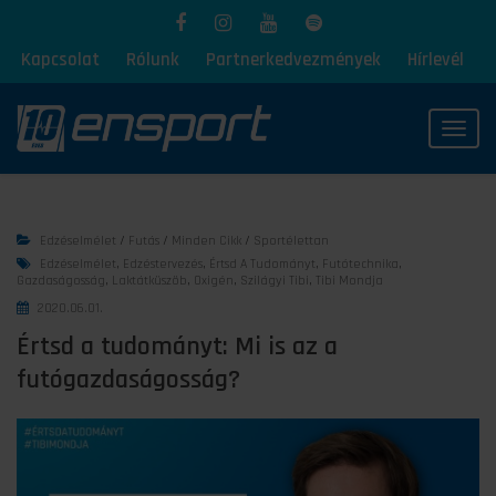
Kapcsolat
Rólunk
Partnerkedvezmények
Hírlevél
Toggl
Edzéselmélet
/
Futás
/
Minden Cikk
/
Sportélettan
Edzéselmélet
,
Edzéstervezés
,
Értsd A Tudományt
,
Futótechnika
,
Gazdaságosság
,
Laktátküszöb
,
Oxigén
,
Szilágyi Tibi
,
Tibi Mondja
2020.06.01.
Értsd a tudományt: Mi is az a
futógazdaságosság?