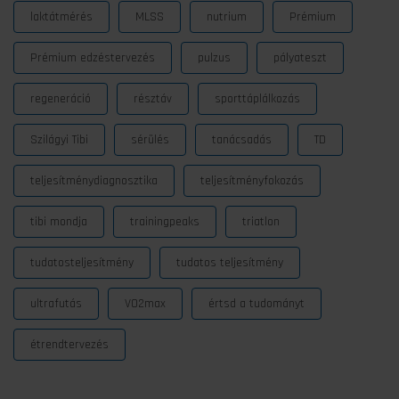
laktátmérés
MLSS
nutrium
Prémium
Prémium edzéstervezés
pulzus
pályateszt
regeneráció
résztáv
sporttáplálkozás
Szilágyi Tibi
sérülés
tanácsadás
TD
teljesítménydiagnosztika
teljesítményfokozás
tibi mondja
trainingpeaks
triatlon
tudatosteljesítmény
tudatos teljesítmény
ultrafutás
VO2max
értsd a tudományt
étrendtervezés