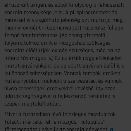
elhasznált oxigén, és ebből kifolyólag a felhasznált
energia mennyisége jelzi. A pl. spiroergometriás
méréssel is vizsgálható jelenség azt mutatja meg,
mennyi oxigént (=üzemanyagot) használsz fel egy
tempó fenntartásához. (Az energiatermelő
folyamatokhoz amik a mozgáshoz szükséges
energiát előállítják, oxigén szükséges, még ha az
intenzitás magas is.) Ez az érték nagy eltéréseket
mutat egyénenként, de az adott egyénen belül is a
különböző sebességeken. Vannak tempók, amiken
hatékonyabban működik a szervezeted, és vannak
olyan sebességek, amelyeknél kevésbé. Így ezen
adatok segítségével a fejlesztendő területek is
szépen megtalálhatóak.
Mivel a futásodban lévő felesleges mozdulatok,
túlzott mértékű fel-le mozgás, “kalapálás”,
törzsmozgások növelik az energiaigényedet,
a