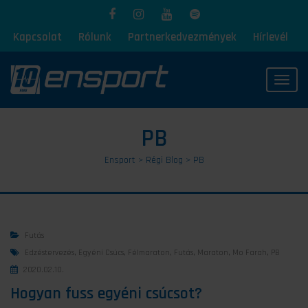
Kapcsolat
Rólunk
Partnerkedvezmények
Hírlevél
Toggl
PB
Ensport
>
Régi Blog
>
PB
Futás
Edzéstervezés
,
Egyéni Csúcs
,
Félmaraton
,
Futás
,
Maraton
,
Mo Farah
,
PB
2020.02.10.
Hogyan fuss egyéni csúcsot?