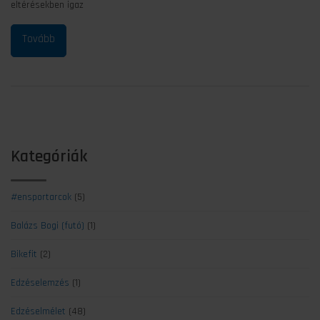
eltérésekben igaz
Kategóriák
#ensportarcok
(5)
Balázs Bogi (futó)
(1)
Bikefit
(2)
Edzéselemzés
(1)
Edzéselmélet
(48)