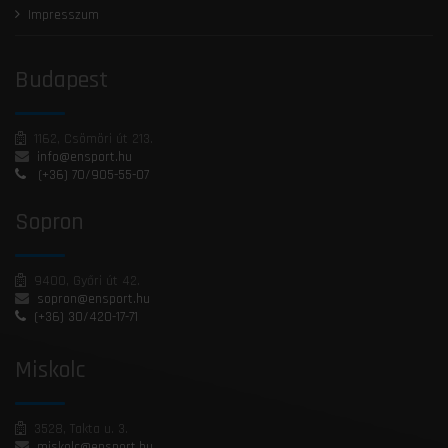
Impresszum
Budapest
1162, Csömöri út 213.
info@ensport.hu
(+36) 70/905-55-07
Sopron
9400, Győri út 42.
sopron@ensport.hu
(+36) 30/420-17-71
Miskolc
3528, Takta u. 3.
miskolc@ensport.hu