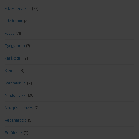
Edzéstervezés
(27)
Edzőtábor
(2)
Futás
(71)
Gyógytorna
(7)
Kerékpár
(19)
Kiemelt
(8)
Koronavírus
(4)
Minden cikk
(139)
Mozgáselemzés
(7)
Regeneráció
(5)
Sérülések
(2)