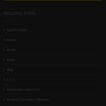
Hasznos Infók
Ügyfélszolgálat
Rólunk
Karrier
Áraink
Blog
G.Y.I.K.
Adatkezelési tájékoztató
Általános szerződési feltételek