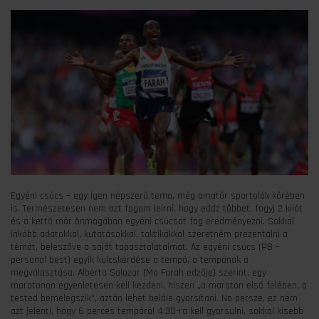
Egyéni csúcs – egy igen népszerű téma, még amatőr sportolók körében
is. Természetesen nem azt fogom leírni, hogy eddz többet, fogyj 2 kilót
és a kettő már önmagában egyéni csúcsot fog eredményezni. Sokkal
inkább adatokkal, kutatásokkal, taktikákkal szeretném prezentálni a
témát, beleszőve a saját tapasztalataimat. Az egyéni csúcs (PB –
personal best) egyik kulcskérdése a tempó, a tempónak a
megválasztása. Alberto Salazar (Mo Farah edzője) szerint, egy
maratonon egyenletesen kell kezdeni, hiszen „a maraton első felében, a
tested bemelegszik”, aztán lehet belőle gyorsítani. No persze, ez nem
azt jelenti, hogy 6 perces tempóról 4:30-ra kell gyorsulni, sokkal kisebb