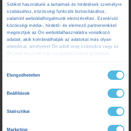
Sütiket használunk a tartalmak és hirdetések személyre
futóedzés
futótechnika
gazdaságosság
szabásához, közösségi funkciók biztosításához,
valamint weboldalforgalmunk elemzéséhez. Ezenkívül
gyógytorna
intervall
kerékpár
laktát
közösségi média-, hirdető- és elemező partnereinkkel
megosztjuk az Ön weboldalhasználatra vonatkozó
laktátmérés
MLSS
nutrium
Prémium
adatait, akik kombinálhatják az adatokat más olyan
adatokkal, amelyeket Ön adott meg számukra vagy az
Prémium edzéstervezés
pulzus
pályateszt
Ön által használt más szolgáltatásokból gyűjtöttek.
regeneráció
résztáv
sporttáplálkozás
Hozzájárulás
Elengedhetetlen
Szilágyi Tibi
sérülés
tanácsadás
TD
kiválasztása
teljesítménydiagnosztika
teljesítményfokozás
Beállítások
tibi mondja
trainingpeaks
triatlon
Statisztikai
tudatosteljesítmény
tudatos teljesítmény
Marketing
ultrafutás
VO2max
értsd a tudományt