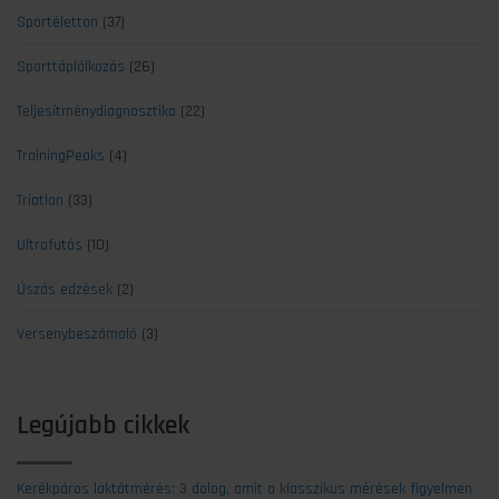
Sportélettan
(37)
Sporttáplálkozás
(26)
Teljesítménydiagnosztika
(22)
TrainingPeaks
(4)
Triatlon
(33)
Ultrafutás
(10)
Úszás edzések
(2)
Versenybeszámoló
(3)
Legújabb cikkek
Kerékpáros laktátmérés: 3 dolog, amit a klasszikus mérések figyelmen