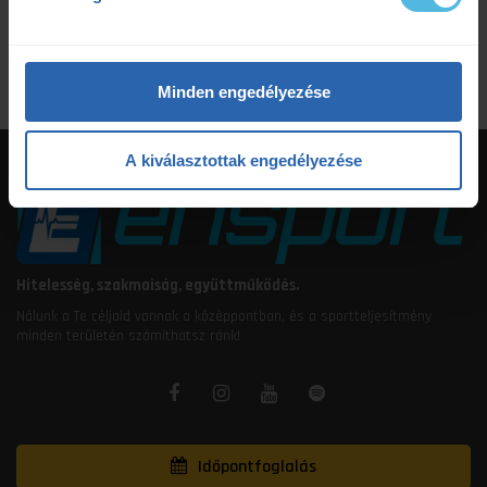
étrendtervezés
Minden engedélyezése
A kiválasztottak engedélyezése
Hitelesség, szakmaiság, együttműködés.
Nálunk a Te céljaid vannak a középpontban, és a sportteljesítmény
minden területén számíthatsz ránk!
Időpontfoglalás